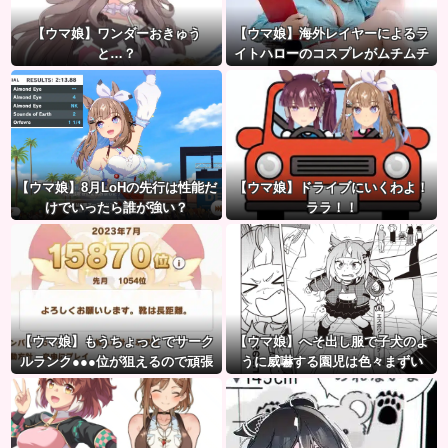
【ウマ娘】ワンダーおきゅう
【ウマ娘】海外レイヤーによるラ
と…？
イトハローのコスプレがムチムチ
すぎて↑GREAT
【ウマ娘】8月LoHの先行は性能だ
【ウマ娘】ドライブにいくわよ！
けでいったら誰が強い？
ララ！！
【ウマ娘】もうちょっとでサーク
【ウマ娘】へそ出し服で子犬のよ
ルランク●●●位が狙えるので頑張
うに威嚇する園児は色々まずい
りましょう。← これ
（ピスゴル）