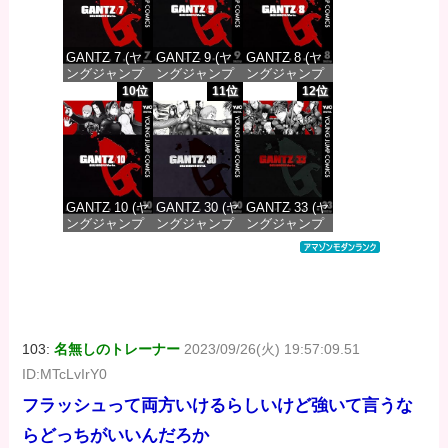
GANTZ 7 (ヤ
GANTZ 9 (ヤ
GANTZ 8 (ヤ
ングジャンプ
ングジャンプ
ングジャンプ
コミックス
コミックス
コミックス
10位
11位
12位
DIGITAL)
DIGITAL)
DIGITAL)
価格：¥100
価格：¥100
価格：¥100
GANTZ 10 (ヤ
GANTZ 30 (ヤ
GANTZ 33 (ヤ
ングジャンプ
ングジャンプ
ングジャンプ
コミックス
コミックス
コミックス
DIGITAL)
DIGITAL)
DIGITAL)
価格：¥100
価格：¥100
価格：¥100
103:
名無しのトレーナー
2023/09/26(火) 19:57:09.51
ID:MTcLvIrY0
フラッシュって両方いけるらしいけど強いて言うな
らどっちがいいんだろか