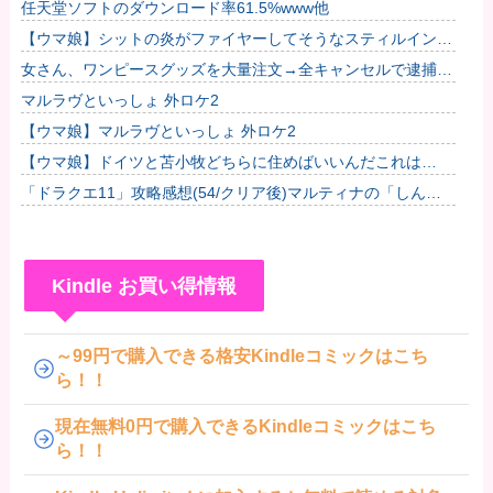
任天堂ソフトのダウンロード率61.5%www他
【ウマ娘】シットの炎がファイヤーしてそうなスティルインラ
ブ（セーラーマーズ衣装）他
女さん、ワンピースグッズを大量注文→全キャンセルで逮捕ｗ
ｗｗ
マルラヴといっしょ 外ロケ2
【ウマ娘】マルラヴといっしょ 外ロケ2
【ウマ娘】ドイツと苫小牧どちらに住めばいいんだこれは…
「ドラクエ11」攻略感想(54/クリア後)マルティナの「しんぴ
のビスチェ」可愛い！そしてメドローアやギガバーストきた
ー！
Kindle お買い得情報
～99円で購入できる格安Kindleコミックはこち
ら！！
現在無料0円で購入できるKindleコミックはこち
ら！！