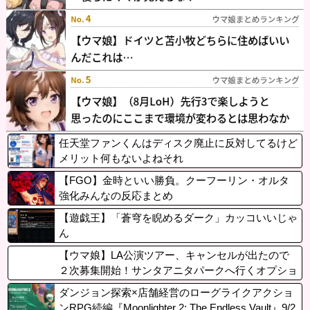
任天堂ファンくんはディスク廃止に反対してるけど
メリット何もないよねそれ
【FGO】金時といい勝負。クーフーリン・オルタ
強化みんなの反応まとめ
【遊戯王】「蒼穹を睨めるダーク」カッコいいじゃ
ん
【ウマ娘】LA公演ツアー、キャンセルが出たので
２次募集開始！サンタアニタパークへ行くオプショ
ナルツアーも決定！
ダンジョン探索×店舗経営のローグライクアクショ
ンRPG続編『Moonlighter 2: The Endless Vault』9/2