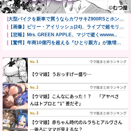
昨日打ったアイムなんですけど…これ設定いくつなん
ですかね？他
【謎】みい山田「既に印税1億円入ってます」←こいつ
がネットの...
大型バイクを新車で買うならカワサキZ900RSとホンダ
CB1...
【画像】ビリー・アイリッシュ(24)、ライブで超モリマ
ンスジ...
【悲報】Mrs. GREEN APPLE、マジで逝くwwww...
【驚愕】年商10億円を超える『ひとり親方』が激増
Mac m...