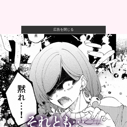
広告を閉じる
オコエ瑠偉、メキシコに渡って2球団を即クビ→SNS更
新が3ヶ...
【警告】社会人「スムージーにキウイ皮ごと入れよ。
これ美容にい...
【悲報】風俗嬢やってる女の末路ｗｗｗｗｗｗｗｗｗ
ｗｗ
【悲報】映画館の客、ほぼバイオテロレベルのやらか
しで観客が避...
ウクライナ軍参謀本部「今年のロシア軍死傷者24万
人…新規兵力...
【悲報】研究者さん「株式投資にハマる若者はギャン
ブルにハマる...
松のや「ママ応援企画」がなぜ許されない？「窮屈な
世の中」に住...
【速報】れいわ新選組、「いのちの党」に改名他