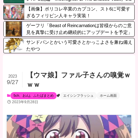
発売決定、PSStoreで体験版も配信中
【画像】ポリコレ卒業のカプコン、スト6に可愛す
ぎるフィリピン人キャラ実装！
ゲーフリ「Beast of Reincarnationは皆様からのご意
見を真摯に受け止め継続的にアップデートを予定」
サンドパンとかいう可愛さとかっこよさを兼ね備え
たやつ
【ウマ娘】ファル子さんの嗅覚ｗ
2023
9/27
ｗｗ
5ch、おんj、ふたばまとめ
エイシンフラッシュ
ホーム画面
2023年9月28日