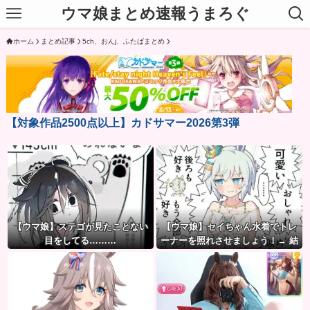
ウマ娘まとめ速報うまろぐ
ホーム
まとめ記事
5ch、おんj、ふたばまとめ
【対象作品2500点以上】カドサマー2026第3弾
【ウマ娘】ステゴが見たことない
【ウマ娘】セイちゃん水着でトレ
目をしてる………
ーナーを照れさせましょう！→ 結
果