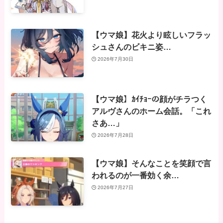
【ウマ娘】花火より眩しいフラッ
シュさんのビキニ姿…
2026年7月30日
【ウマ娘】ｶｲﾁｮｰの顔がチラつく
アルヴさんのホーム会話。「これ
さあ…」
2026年7月28日
【ウマ娘】そんなことを笑顔で言
われるのが一番効く余…
2026年7月27日