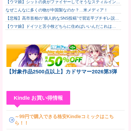
【ウマ娘】シットの炎がファイヤーしてそうなスティルインラ
ブ（セーラーマーズ衣装）他
なぜこんなに多くの物が中国製なのか？…米メディア！
【悲報】高市首相の“個人的なSNS投稿”で習近平ブチギレ説ｗ
ｗｗｗｗ
【ウマ娘】ドイツと苫小牧どちらに住めばいいんだこれは…
【対象作品2500点以上】カドサマー2026第3弾
Kindle お買い得情報
～99円で購入できる格安Kindleコミックはこち
ら！！