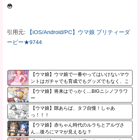
😳
引用元:
【iOS/Android/PC】ウマ娘 プリティーダ
ービー★9744
【ウマ娘】ウマ娘で一番やってはいけないマウ
ントはガチャでも育成でもグッズでもなく、こ
れ。
【ウマ娘】将来はでっかく…BIGニシノフラワ
ー
【ウマ娘】隙あらば、タフ自慢！しゃあ
っ！！！
【ウマ娘】赤ちゃん時代のルラちとアルヴさ
ん…後ろにママが見えるな？