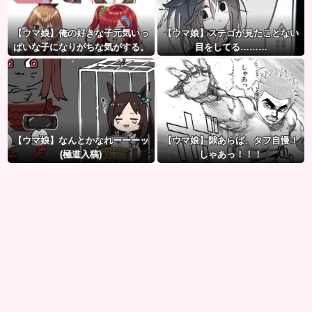
【ウマ娘】俺の好きな子元気いっ
【ウマ娘】ステゴが見たことない
ぱいな子になりがちな気がする。
目をしてる………
←「元気OPPAIの間違いだろ…」
【ウマ娘】なんとかなれーーーッ
【ウマ娘】隙あらば、タフ自慢！
(極道入稿)
しゃあっ！！！