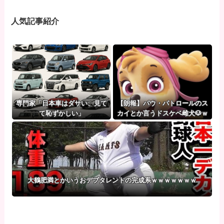
人気記事紹介
専門家「日本車はダサい、見て
【朗報】パウ・パトロールのス
て恥ずかしい」
カイとか言うドスケベ雌犬🐶ｗ
ｗｗｗｗｗｗｗｗｗｗｗ
大鶴肥満とかいうおデブタレントの完成系ｗｗｗｗｗｗｗ