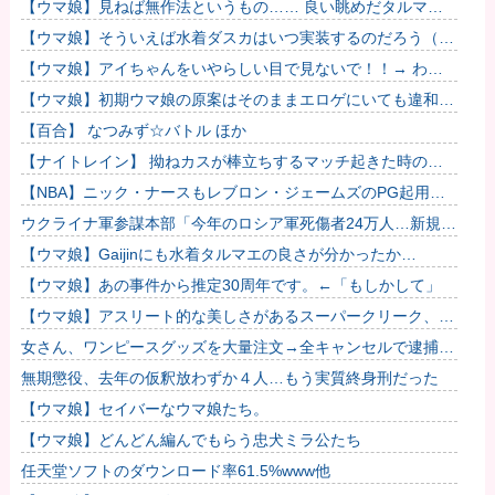
も育成でもグッズでもなく、これ。
【ウマ娘】見ねば無作法というもの…… 良い眺めだタルマ
エ…（殴
【ウマ娘】そういえば水着ダスカはいつ実装するのだろう（ﾃﾞ
ｯｯｯ
【ウマ娘】アイちゃんをいやらしい目で見ないで！！→ わか
りました…
【ウマ娘】初期ウマ娘の原案はそのままエロゲにいても違和感
がないんだ。
【百合】 なつみず☆バトル ほか
【ナイトレイン】 拗ねカスが棒立ちするマッチ起きた時の対
処法
【NBA】ニック・ナースもレブロン・ジェームズのPG起用を
示唆か
ウクライナ軍参謀本部「今年のロシア軍死傷者24万人…新規兵
力の募集規模を上回る」！
【ウマ娘】Gaijinにも水着タルマエの良さが分かったか…
【ウマ娘】あの事件から推定30周年です。←「もしかして」
【ウマ娘】アスリート的な美しさがあるスーパークリーク、い
いよね…
女さん、ワンピースグッズを大量注文→全キャンセルで逮捕ｗ
ｗｗ
無期懲役、去年の仮釈放わずか４人…もう実質終身刑だった
【ウマ娘】セイバーなウマ娘たち。
【ウマ娘】どんどん編んでもらう忠犬ミラ公たち
任天堂ソフトのダウンロード率61.5%www他