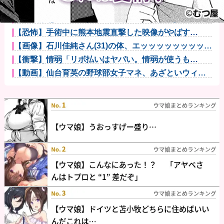
【画像】本田望結の妹、本田望結より実ってしまうｗ
ｗｗｗｗｗｗ...
俺の不妊が発覚。 妻「夫婦2人で楽しく生きていこう
よ！」俺「...
【恐怖】手術中に熊本地震直撃した映像がやばす
ぎ・・・他
【画像】石川佳純さん(31)の体、エッッッッッッッッッ
ッッッ...
【衝撃】情弱「リボ払いはヤバい。情弱が使うも
の」 情強「リボ...
【動画】仙台育英の野球部女子マネ、あざといウィン
クでお前らの...