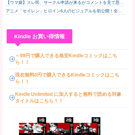
【ウマ娘】スレ民、サークル申請が来るがコメントを見て思わ
ず拒否してしまう
アニメ「セイレン」ヒロイン6人のビジュアルを初公開！全員
ロングヘア？アマガミの「輝日東高校」が再び舞台に！
Kindle お買い得情報
～99円で購入できる格安Kindleコミックはこち
ら！！
現在無料0円で購入できるKindleコミックはこち
ら！！
Kindle Unlimited に加入すると無料で読める対象
タイトルはこちら！！
1位
2位
3位