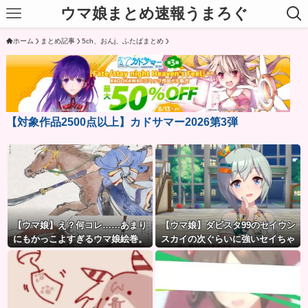
ウマ娘まとめ速報うまろぐ
ホーム
まとめ記事
5ch、おんj、ふたばまとめ
【対象作品2500点以上】カドサマー2026第3弾
【ウマ娘】え？何コレ……あまり
【ウマ娘】ダビスタ99のセイウン
にもかっこよすぎるウマ娘絵巻。
スカイの次ぐらいに強いセイちゃ
ん。