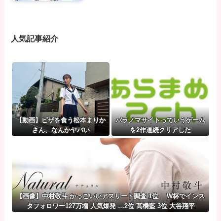
人気記事紹介
【動画】ピザを食う松本まりか
パラノマサイトっていうゲーム
さん、なんかヤバい
を2作連続クリアした
【画像】中村敬斗 かっこいいアスリート調査 1位 W杯でインス
タフォロワー127万増 人気爆発 …2位 高橋藍 3位 大谷翔平