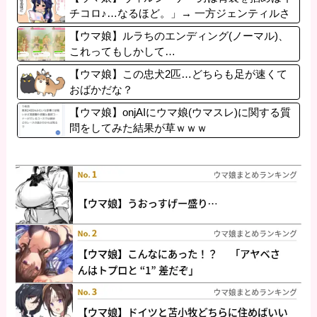
チコロ♪…なるほど。」→ 一方ジェンティルさ
ん（アカン）
【ウマ娘】ルラちのエンディング(ノーマル)、
これってもしかして…
【ウマ娘】この忠犬2匹…どちらも足が速くて
おばかだな？
【ウマ娘】onjAIにウマ娘(ウマスレ)に関する質
問をしてみた結果が草ｗｗｗ