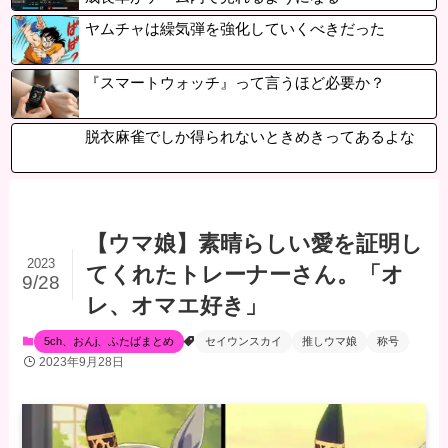
ヤムチャは繰気弾を強化していくべきだった
『スマートウォッチ』って言うほど必要か？
脱衣麻雀でしか得られないときめきってあるよな
【ウマ娘】素晴らしい愛を証明し
2023
てくれたトレーナーさん。「オ
9/28
レ、オマエ好き」
5ch、おんj、ふたばまとめ
セイウンスカイ
推しウマ娘
称号
2023年9月28日