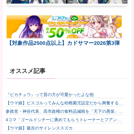
【対象作品2500点以上】カドサマー2026第3弾
オススメ記事
『ピカチュウ』って昔の方が可愛かったよな他
【ウマ娘】ピスゴルってみんな幼稚園児設定だから興奮するよ
ね他
参政党・神谷代表、高市政権の食料品減税を「天下の愚策」と
一刀両断
4コマ「ゴールドシチーに褒めてもらうトレーナーとフアンザ
ウルス」
【ウマ娘】最吉のサイレンススズカ