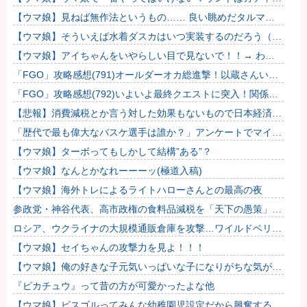
も育成でもグッズでもなく、これ。
【ウマ娘】見ねば無作法というもの…… 良い眺めだタルマ
エ…（殴
【ウマ娘】そういえば水着ダスカはいつ実装するのだろう（ﾃﾞ
ｯｯｯ
【ウマ娘】アイちゃんをいやらしい目で見ないで！！→ わか
りました…
「FGO」攻略感想(791)オールダーオカ総進撃！以蔵さんいっ
ぱい出てきてワラタｗｗ もう綺麗な岡田以蔵だけ連れて帰れ
「FGO」攻略感想(792)いよいよ最終クエストに突入！関係な
ば...
いけど壱与って見た目的にはメッチャ美人だよね…
【悲報】消費減税とか言う対した効果もないもので日本経済破
滅へ
「歴代で最も偉大なバスケ選手は誰か？」アンケートでマイケ
ル・ジョーダンが圧倒的な支持を集める
【ウマ娘】ターボってもしかして結構”ある”？
【ウマ娘】なんとかなれーーーッ(極道入稿)
【ウマ娘】海外トレによるライトハローさんとの最高の夜
参政党・神谷代表、高市政権の食料品減税を「天下の愚策」と
一刀両断
ロシア、ウクライナの大規模通販倉庫を攻撃…ワイルドベリー
ズへの報復！
【ウマ娘】セイちゃんの攻撃力を見よ！！！
【ウマ娘】俺の好きな子元気いっぱいな子になりがちな気がす
る。←「元気OPPAIの間違いだろ…」
『ピカチュウ』って昔の方が可愛かったよな他
【ウマ娘】ピスゴルってみんな幼稚園児設定だから興奮するよ