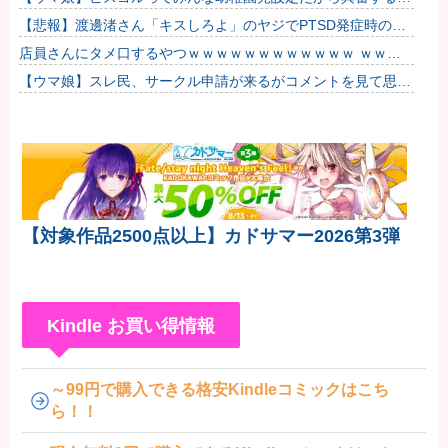
ね他
【悲報】渡邊渚さん「キスしろよ」のヤジでPTSD発症時の状
態に逆戻り
店員さんにタメ口するやつｗｗｗｗｗｗｗｗｗｗｗｗ ｗｗｗ
ｗｗｗｗｗｗｗｗｗ
【ウマ娘】スレ民、サークル申請が来るがコメントを見て思わ
ず拒否してしまう
【対象作品2500点以上】カドサマー2026第3弾
Kindle お買い得情報
～99円で購入できる格安Kindleコミックはこち
ら！！