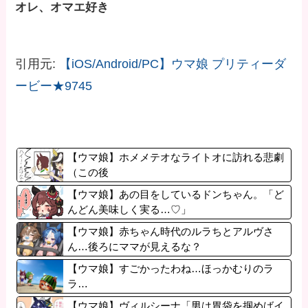
オレ、オマエ好き
引用元:
【iOS/Android/PC】ウマ娘 プリティーダ
ービー★9745
【ウマ娘】ホメメテオなライトオに訪れる悲劇
（この後
【ウマ娘】あの目をしているドンちゃん。「ど
んどん美味しく実る…♡」
【ウマ娘】赤ちゃん時代のルラちとアルヴさ
ん…後ろにママが見えるな？
【ウマ娘】すごかったわね…ほっかむりのラ
ラ…
【ウマ娘】ヴィルシーナ「男は胃袋を掴めばイ