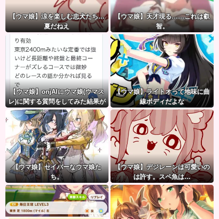
【ウマ娘】涼を楽しむ忠犬たち…
【ウマ娘】天才現る……これは叡
夏だねえ
智。
【ウマ娘】onjAIにウマ娘(ウマス
【ウマ娘】ライトオって地味に曲
レ)に関する質問をしてみた結果が
線ボディだよな
草ｗｗｗ
【ウマ娘】セイバーなウマ娘た
【ウマ娘】デジレーンは可愛いの
ち。
は許す。スペ魚は…