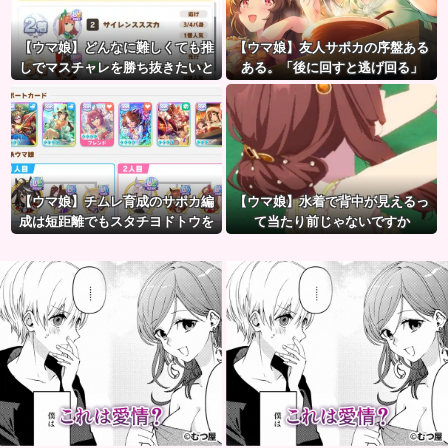
【ウマ娘】どんなに難しくても推
【ウマ娘】友人サポカの序盤ある
しでマスチャレを勝ち抜きたいと
ある。「後に回すと逃げ回る」
か眩しすぎるだろ…
【ウマ娘】チムレ育成のサポカ編
【ウマ娘】水着で背中が見えるっ
成は短距離でもスタチヨドトウを
て当たり前じゃないですか
編成するってマジ！？ 根性サポカ
を編成していた意味…