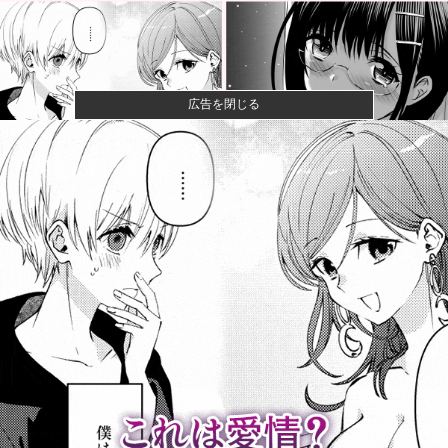
広告を閉じる
【悲報】コレコレ、月収1億円ｗｗｗそりゃ外出るのに
ボディガー...
【悲報】有名漫画家、がんを公表「大腸癌になってし
まいました。...
【画像】コスプレイヤーが死ぬ気で痩せた結果ｗｗｗ
ｗ
【衝撃】クルタ族虐 殺の犯人、ツェリードニヒで確
定！クロロの...
【悲報】週間少年ジャンプの「グッズ(43億円分)」を注
文し全...
非現実的なリベラル政策をゴリ押しした東京大学、貯
金から無駄金...
世界の「変わった自動販売機」を貼っていく【珍百
景】他
【速報】高市政権、エース級の財務官僚・一松旬氏を
左遷「彼は協...