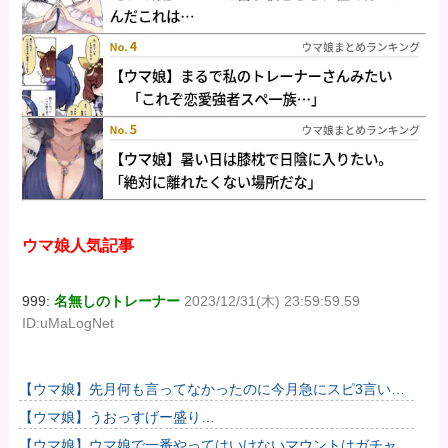
ウマ娘人気記事
999:
名無しのトレーナー
2023/12/31(木) 23:59:59.59
ID:uMaLogNet
【ウマ娘】先月何も言ってなかったのに今月急にスピ3言い出
したのが怪しいよな。
【ウマ娘】うおっすげー盛り…
【ウマ娘】ウマ娘で一番やってはいけないマウントはガチャで