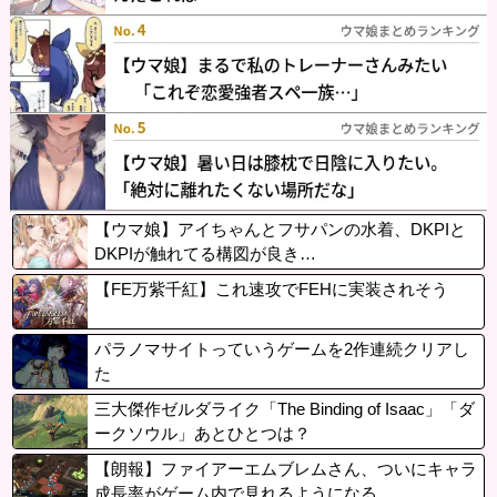
【ウマ娘】アイちゃんとフサパンの水着、DKPIと
DKPIが触れてる構図が良き…
【FE万紫千紅】これ速攻でFEHに実装されそう
パラノマサイトっていうゲームを2作連続クリアし
た
三大傑作ゼルダライク「The Binding of Isaac」「ダ
ークソウル」あとひとつは？
【朗報】ファイアーエムブレムさん、ついにキャラ
成長率がゲーム内で見れるようになる