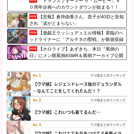
「トランスフォーマー ザ・ムービー」４
NEW
０周年企画へのカウントダウンが始まる！！
【悲報】倉持由香さん、息子がASDと告知
NEW
され「涙がとまらない」
【遊戯王ラッシュデュエル情報】君臨のヘ
NEW
ッドライナーに「アルテネの聖戦」が新規収録
決定！
【ホロライブ】あずきち、本日『罵倒の
NEW
日』にメン限罵倒ASMR＆罵倒アーカイブ公開