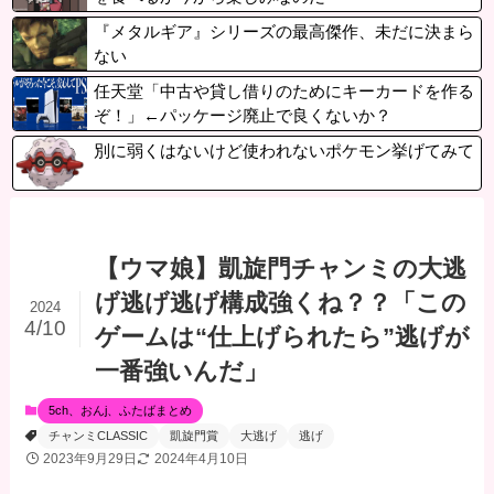
『メタルギア』シリーズの最高傑作、未だに決まら
ない
任天堂「中古や貸し借りのためにキーカードを作る
ぞ！」←パッケージ廃止で良くないか？
別に弱くはないけど使われないポケモン挙げてみて
【ウマ娘】凱旋門チャンミの大逃
げ逃げ逃げ構成強くね？？「この
2024
4/10
ゲームは“仕上げられたら”逃げが
一番強いんだ」
5ch、おんj、ふたばまとめ
チャンミCLASSIC
凱旋門賞
大逃げ
逃げ
2023年9月29日
2024年4月10日