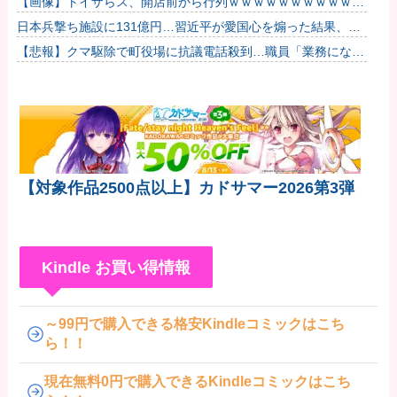
【画像】トイザらス、開店前から行列ｗｗｗｗｗｗｗｗｗｗｗ
ｗｗｗｗｗ他
日本兵撃ち施設に131億円…習近平が愛国心を煽った結果、
「抗日テーマパーク｣が中国各地に広がる！
【悲報】クマ駆除で町役場に抗議電話殺到…職員「業務になり
ません」
【対象作品2500点以上】カドサマー2026第3弾
Kindle お買い得情報
～99円で購入できる格安Kindleコミックはこち
ら！！
現在無料0円で購入できるKindleコミックはこち