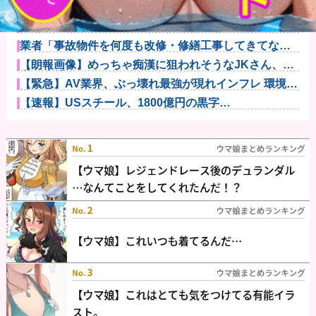
パソコン使ってるのに有料のセキュリティソフト入れ
てない人って...
【悲報】麻辣湯、必死にステマされるも日本人男性か
ら見向きもさ...
業者「事故物件を何度も改修・修繕工事してきてなん
ともなかった...
【朗報画像】めっちゃ痴漢に狙われそうなJKさん、痴
漢を逮捕ｗ...
【緊急】AV業界、ぶっ壊れ最強が現れインフレ 環境崩
壊ｗｗｗ...
【速報】USスチール、1800億円の黒字
wwwwwwwwww...