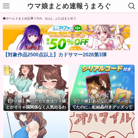
ウマ娘まとめ速報うまろぐ
ホーム
まとめ記事
5ch、おんj、ふたばまとめ
【対象作品2500点以上】カドサマー2026第3弾
【ウマ娘】胸のデカイ合法ウマ娘
【ウマ娘】あんなにポンポン出し
とかそりゃ国関係なく人気出るわ
てたのに…虹結晶付きグッズって
な
もう出さないのかな？