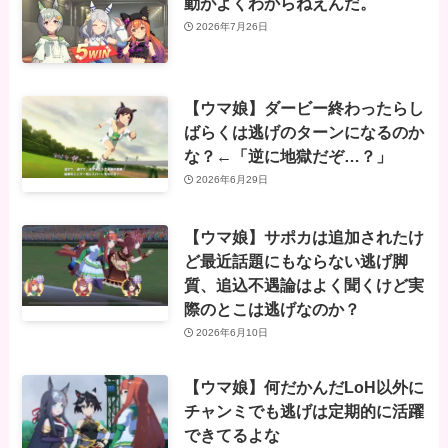
動がよくわからねえんだ。
2026年7月26日
【ウマ娘】ダービー終わったらし
ばらくは逃げのターンになるのか
な？←「逆に地獄だぞ…？」
2026年6月29日
【ウマ娘】サポカは追加されたけ
ど最近話題にもならない逃げ脚
質、追込不遇論はよく聞くけど実
際のとこは逃げなのか？
2026年6月10日
【ウマ娘】何だかんだLoH以外に
チャンミでも逃げは定期的に活躍
できてるよな