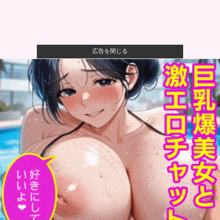
広告を閉じる
【悲報】母親、息子を通して男の競争の厳しさを知る
ｗｗｗｗ
【悲報】八王子の夏祭り、衛生管理終わってた
【朗報】ハンターハンター最新話、ベンジャミンが覚
醒して主人公...
【悲報】最新話のモンキー・D・ルフィさん、あまりに
も情けなさ...
彼女に浮気されたワイ（38）、人生を変えるために
「プログラミ...
自衛隊指揮に国産AI、情報収集や分析担わせ迅速な意
思決定…「...
石畳の路地に突入した中国EV、パワー不足で周囲の通
行人を困惑...
カズレーザーさん、無保険で車を乗り回すやつを一蹴
してしまうｗ...