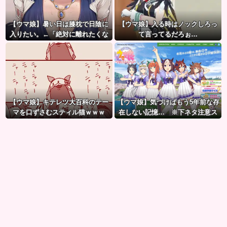
【ウマ娘】暑い日は膝枕で日陰に
【ウマ娘】入る時はノックしろっ
入りたい。←「絶対に離れたくな
て言ってるだろぉ…
い場所だな」
【ウマ娘】キテレツ大百科のテー
【ウマ娘】気づけばもう5年前な存
マを口ずさむスティル猫ｗｗｗ
在しない記憶… ※下ネタ注意ス
「何ィーーーーー!!?（ガビー
レ
ン）」