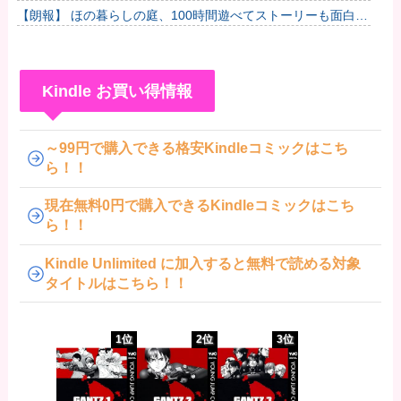
たので、言葉責めをすることで身の毛がよだつ思いをしてもら
【朗報】 ほの暮らしの庭、100時間遊べてストーリーも面白い
うことに...
スタバレの上位互換だとまじで好評
Kindle お買い得情報
～99円で購入できる格安Kindleコミックはこち
ら！！
現在無料0円で購入できるKindleコミックはこち
ら！！
Kindle Unlimited に加入すると無料で読める対象
タイトルはこちら！！
1位
2位
3位