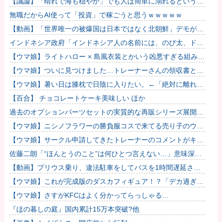
【議論】「晴れで海も穏やか」でも人は簡単に溺れるという恐
怖……高齢者の海水浴はマジで危険なのか？
無職だからAI使って「投資」で稼ごうと思うｗｗｗｗｗ
【動画】「世界唯一の被爆国は日本ではなく北朝鮮」デモが開
催される
インドネシア政府「インドネシア人の名前には、のび太、ドラ
えもん、スネ夫、ナルト、しんちゃんなどあります」
【ウマ娘】ライトハロー × 島風衣装とかいう凶悪すぎる組み合
わせｗｗｗ「大変なことに…」
【ウマ娘】ついに見つけました…トレーナーさんの領収書と給
与明細！！
【ウマ娘】暑い日は膝枕で日陰に入りたい。←「絶対に離れた
くない場所だな」
【百合】 チョコレートケーキ美味しい ほか
過去のオプションパーツセットの実質的な再販シリーズ展開止
まるの早すぎない？
【ウマ娘】ニシノフラワーの勝負服コスで来てる売り子のウマ
娘！？
【ウマ娘】サークル申請してきたトレーナーのコメントがキモ
すぎて草ｗｗｗ「このまま成長したらどうなるんや…」
佐藤二朗「“ほんとうのこと”は何ひとつ言えない…」意味深投
稿に憶測殺到
【動画】プリウス乗り、違法駐車をしてバスを1時間遅延させ
てしまった模様
【ウマ娘】これが完成版のダスカフィギュア！？「デカ過ぎん
だろ…」
【ウマ娘】さすがKFCはよく分かってらっしゃる…
『ほの暮しの庭』国内累計15万本突破?他