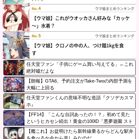
任天堂ファン「子供にゲーム買い与えてる」←これ
絶対噓だよな
【朗報】GTA6、予約注文がTake-Twoの内部予測を
大幅に上回る
任天堂ファンくんの意味不明な造語『クソデカスマ
ホ』
【FF14】「こんな台詞あったの！？」初めて見た
というヒカセン続出！黄金の100ID「悪夢遊園 スト
レイバロー」1ボスの台詞が話題に
【艦これ】お盆明けたら新幹線乗るからどんな駅弁
を食べるか今から楽しみなのだ