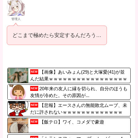
管理人
どこまで極めたら安定するんだろう…
【画像】あいみょん(29)と大塚愛(41)が並
NEW
んだ結果ｗｗｗｗｗｗｗｗｗｗｗｗｗｗｗｗｗ
【Pickup08082859】
20年来の友人に縁を切られ、自分のほうも
NEW
友情が冷めた。その原因が...
【悲報】エースさんの無能敗北ムーブ、未
NEW
だに許されないｗｗｗｗｗｗｗｗｗｗｗｗｗ
【飯テロ】ワイ、コメダで豪遊
NEW