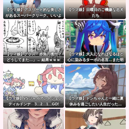
【ウマ娘】アスリート的な美しさ
【ウマ娘】日曜日のご機嫌な忠犬
があるスーパークリーク、いいよ
たち
ね…
【ウマ娘】グラス「赤魚の煮付？
【ウマ娘】大人になればなるほど
どうしてまた…」→ 結果ｗｗｗ
心に染みるターボの名言…また明
日も遊ぼうな…
【ウマ娘】VSジャイアントジェン
【ウマ娘】ドンちゃんと一緒に夏
ティルドンナ 3…2…1…GO!
休みを過ごしたい人生だった…