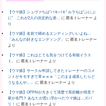
【ウマ娘】シュヴァちは”バキバキ” ルラちは”ぷにぷ
に” これが2人の決定的な差…
に
匿名トレーナー
よ
り
【ウマ娘】名前で締めるエンディングいいよね…
「みんなの好きなエンディング」
に
匿名トレーナー
より
【ウマ娘】これはとても気をつけてる有能イラス
ト。
に
匿名トレーナー
より
【ウマ娘】サークル申請してきたトレーナーのコメ
ントがキモすぎて草ｗｗｗ「このまま成長したらど
うなるんや…」
に
匿名トレーナー
より
【ウマ娘】OPPAIが大きくて清楚で長距離が得意？
家が名門？ あなたが思い浮かべたウマ娘は…ズバ
リ！
に
匿名トレーナー
より