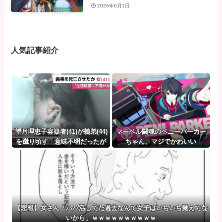
2026年6月1日
人気記事紹介
望月理恵子容疑者(41)が義弟(44)
マーベル闘魂のペニーパーカー
を蹴り頃す 意味不明だったが
ちゃん、マジでかわいい
画像みて納得・・・
【悲報】女さん「パパ活してた過去なんて女子はいちいち覚えてな
いから」ｗｗｗｗｗｗｗｗｗｗ