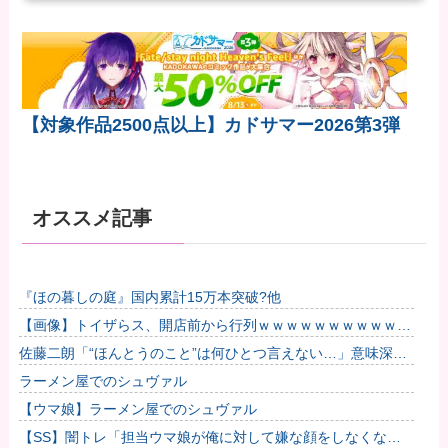
【対象作品2500点以上】カドサマー2026第3弾
オススメ記事
『ほの暮しの庭』国内累計15万本突破?他
【画像】トイザらス、開店前から行列ｗｗｗｗｗｗｗｗｗｗｗ
ｗｗｗｗｗ他
佐藤二朗「“ほんとうのこと”は何ひとつ言えない…」意味深投
稿に憶測殺到
ラーメン屋でのシュヴァル
【ウマ娘】ラーメン屋でのシュヴァル
【SS】闇トレ「担当ウマ娘が俺に対して嫌な顔をしなくなっ