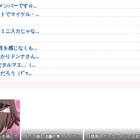
ンバーです☆...
でマイケル・...
由
ニスカじゃな...
た
を感じなくも...
りドンナさん...
ルマエ…（...
う（ﾃﾞｯ...
 わかりま...
るので、ふた...
告白
うね
事演習開始…...
..
を主張して
【ウマ娘】須藤叶希さんがワン
【競馬】アスコットにいる武