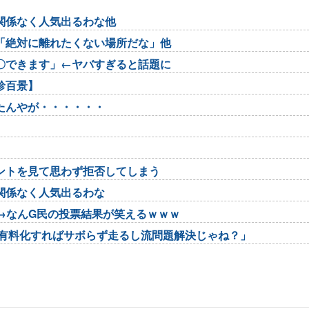
関係なく人気出るわな他
「絶対に離れたくない場所だな」他
〇できます」←ヤバすぎると話題に
珍百景】
たんやが・・・・・・
ントを見て思わず拒否してしまう
関係なく人気出るわな
否→なんG民の投票結果が笑えるｗｗｗ
用有料化すればサボらず走るし流問題解決じゃね？」