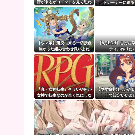
中学の同級生をストーカー行為か 24歳の女を逮捕 男
請が来るがコメントを見て思わ
トレーナーに迫る
ず拒否してしまう
【ウマ娘】（審議）無凸ブーケと完凸シャカール、中
【ウマ娘】覚醒Lv6、7の解放が今後2か月置きに実装
【ウマ娘】唐突に来る一切接点
【8月LOH】こんな
無かった組み合わせ良いよね
ティル作りた
『真・女神転生』そういや何が
【ウマ娘】汗っかきD
女神で転生なのか全く気にしな
て設定いいよ
いでプレイしてた『真・女神転
生2』