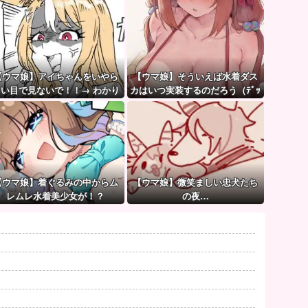
【ウマ娘】アイちゃんをいやら
【ウマ娘】そういえば水着ダス
しい目で見ないで！！→ わかり
カはいつ実装するのだろう（ﾃﾞｯ
ました…
ｯｯ
【ウマ娘】着ぐるみの中からム
【ウマ娘】微笑ましい忠犬たち
レムレ水着美少女が！？
の夜…