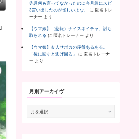
ま
先月何も言ってなかったのに今月急にスピ
3言い出したのが怪しいよな。
に
匿名トレ
ーナー
より
」
【ウマ娘】（悲報）ナイスネイチャ、討ち
取られる
に
匿名トレーナー
より
【ウマ娘】友人サポカの序盤あるある。
「後に回すと逃げ回る」
に
匿名トレーナ
ー
より
月別アーカイヴ
月
別
ア
ー
カ