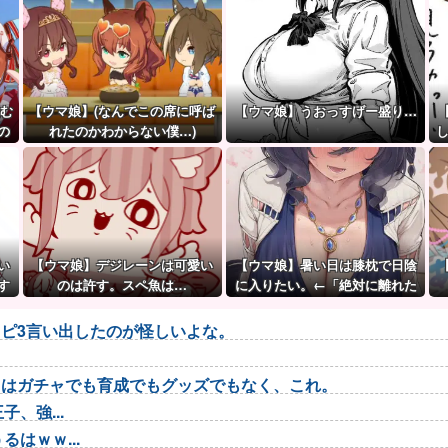
挑む
【ウマ娘】(なんでこの席に呼ば
【ウマ娘】うおっすげー盛り…
の
れたのかわからない僕…)
い
【ウマ娘】デジレーンは可愛い
【ウマ娘】暑い日は膝枕で日陰
す
のは許す。スペ魚は…
に入りたい。←「絶対に離れた
だ
くない場所だな」
ピ3言い出したのが怪しいよな。
トはガチャでも育成でもグッズでもなく、これ。
、強...
はｗｗ...