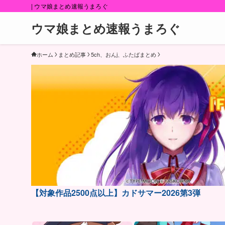
| ウマ娘まとめ速報うまろぐ
ウマ娘まとめ速報うまろぐ
ホーム
まとめ記事
5ch、おんj、ふたばまとめ
【対象作品2500点以上】カドサマー2026第3弾