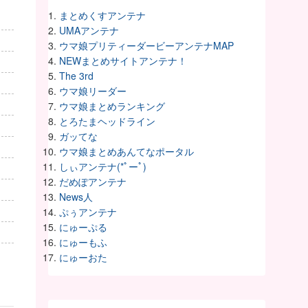
まとめくすアンテナ
UMAアンテナ
ウマ娘プリティーダービーアンテナMAP
NEWまとめサイトアンテナ！
The 3rd
ウマ娘リーダー
ウマ娘まとめランキング
とろたまヘッドライン
ガッてな
ウマ娘まとめあんてなポータル
しぃアンテナ(*ﾟーﾟ)
だめぽアンテナ
News人
ぷぅアンテナ
にゅーぷる
にゅーもふ
にゅーおた