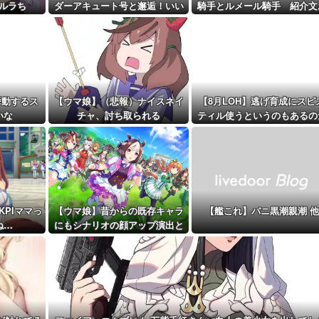
性の自宅...
ルラち
ダーアキュート号と邂逅！いい
騎手とルメール騎手 紹介文
距離先行編成...
ツーショットだ
かしくね？
予定！第...
挙動するス
【ウマ娘】（悲報）ナイスネイ
【8月LOH】逃げ育成にスピ
いな
チャ、討ち取られる
ティル使うというのもあるの
な
KPIママっ
【ウマ娘】昔からの既存キャラ
【艦これ】バニ黒潮親潮 他
ね…
にもシナリオの顔アップ演出と
か追加してください