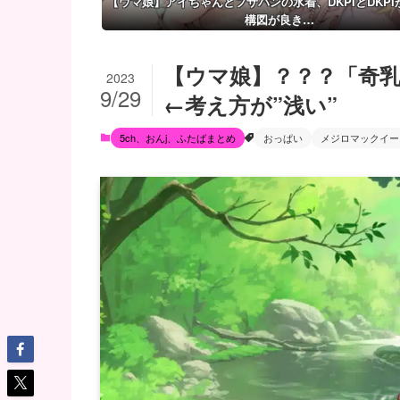
【ウマ娘】アイちゃんとフサパンの水着、DKPIとDKPI
構図が良き…
【ウマ娘】？？？「奇
2023
9/29
←考え方が”浅い”
5ch、おんj、ふたばまとめ
おっぱい
メジロマックイー