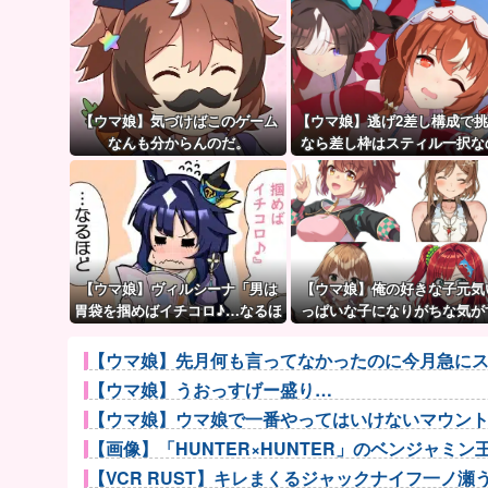
【ウマ娘】気づけばこのゲーム
【ウマ娘】逃げ2差し構成で
なんも分からんのだ。
なら差し枠はスティル一択な
だ。
【ウマ娘】ヴィルシーナ「男は
【ウマ娘】俺の好きな子元気
胃袋を掴めばイチコロ♪…なるほ
っぱいな子になりがちな気が
ど。」→ 一方ジェンティルさん
る。←「元気OPPAIの間違い
（アカン）
ろ…」
【ウマ娘】先月何も言ってなかったのに今月急にス
【ウマ娘】うおっすげー盛り…
【ウマ娘】ウマ娘で一番やってはいけないマウン
【画像】「HUNTER×HUNTER」のベンジャミン王子
【VCR RUST】キレまくるジャックナイフ一ノ瀬うる