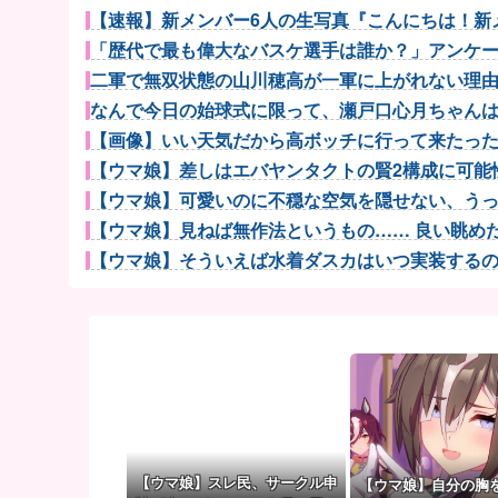
【速報】新メンバー6人の生写真『こんにちは！新メ
「歴代で最も偉大なバスケ選手は誰か？」アンケート
二軍で無双状態の山川穂高が一軍に上がれない理
なんで今日の始球式に限って、瀬戸口心月ちゃんはミ
【画像】いい天気だから高ボッチに行って来たっ
【ウマ娘】差しはエバヤンタクトの賢2構成に可能性
【ウマ娘】可愛いのに不穏な空気を隠せない、うっか
【ウマ娘】見ねば無作法というもの…… 良い眺めだタ
【ウマ娘】そういえば水着ダスカはいつ実装するのだろ
【ウマ娘】アイちゃんをいやらしい目で見ないで！！→
長野桃羽「嗣永桃子さんと道重さゆみさんに憧れてい
【衝撃】きゃりーぱみゅぱみゅ 本名をさらりと
涌井秀章(40) 2.88 3勝1敗 4QS K/BB10....
【艦これ】ヴァトールはなんて呼べばいいんだろ
ロシア海軍の太平洋艦隊、日本海やオホーツク海で軍
【Apple】MacBook、iPadが微妙に値下げしてる感.
【ウマ娘】スレ民、サークル申
【ウマ娘】自分の胸