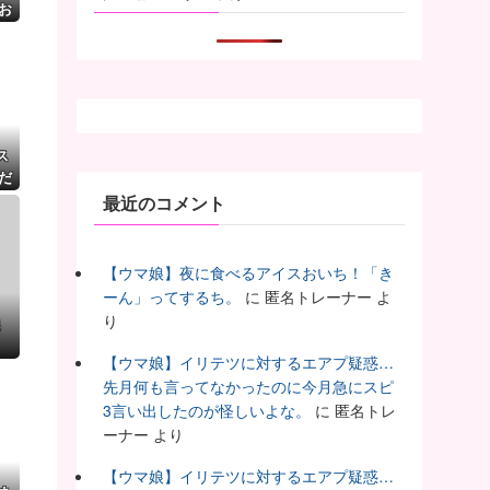
お
ス
だ
最近のコメント
【ウマ娘】夜に食べるアイスおいち！「き
ーん」ってするち。
に
匿名トレーナー
よ
り
【ウマ娘】イリテツに対するエアプ疑惑…
先月何も言ってなかったのに今月急にスピ
3言い出したのが怪しいよな。
に
匿名トレ
ーナー
より
【ウマ娘】イリテツに対するエアプ疑惑…