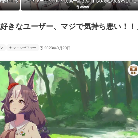
が触れてる
ファイアーエムブレム 万紫千紅さん、白人の美少女を出してし
うwww
乳好きなユーザー、マジで気持ち悪い！！
ン
ヤマニンゼファー
2023年9月29日