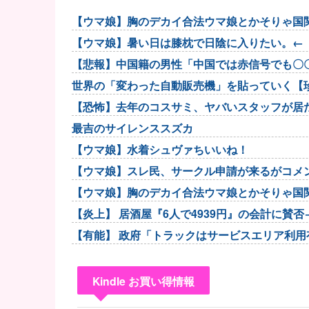
【ウマ娘】胸のデカイ合法ウマ娘とかそりゃ国
【ウマ娘】暑い日は膝枕で日陰に入りたい。←
【悲報】中国籍の男性「中国では赤信号でも〇
世界の「変わった自動販売機」を貼っていく【
【恐怖】去年のコスサミ、ヤバいスタッフが居
最吉のサイレンススズカ
【ウマ娘】水着シュヴァちいいね！
【ウマ娘】スレ民、サークル申請が来るがコメ
【ウマ娘】胸のデカイ合法ウマ娘とかそりゃ国
【炎上】 居酒屋『6人で4939円』の会計に賛
【有能】 政府「トラックはサービスエリア利
Kindle お買い得情報