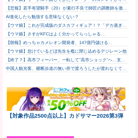
すぎて草ｗｗｗ「このまま成長したらどうなるんや…」
【悲報】若手有望騎手（20）が素行不良で師匠の調教師を激怒
させてしまい引退に追い込まれそう
AI進化したら勉強する意味なくない？
【ウマ娘】これが完成版のダスカフィギュア！？「デカ過ぎん
だろ…」
【ウマ娘】さすがKFCはよく分かってらっしゃる…
【朗報】めっちゃカメレオン開発者、147億円儲ける
wwwWwwww他
【ウマ娘】怠けているどぼ先生を檻に閉じ込めるデジレーン他
【終了？】高市フィーバー、一転して”高市ショック”へ…支持
率も市場も急降下ｗｗｗｗｗｗｗｗ
中国人観光客、横断歩道の無い所で渡ろうしたが渡れなくて日
本批判
【対象作品2500点以上】カドサマー2026第3弾