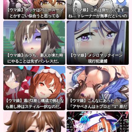
【ウマ娘】ポッケはバニースーツ
【ウマ娘】これは掛かってます
とかすごい似合うと思ってる
ね… トレーナーが無事だといいの
ですが…
【ウマ娘】ルラち、新人が来た時
【ウマ娘】メジロマックイーン
にやることは先ずパンレスだ。
現行犯逮捕
【ウマ娘】逃げ2差し構成で挑むな
【ウマ娘】こんなにあった！？ ←
ら差し枠はスティル一択なのだ。
「アヤベさんはトプロと “1” 差だ
ぞ」