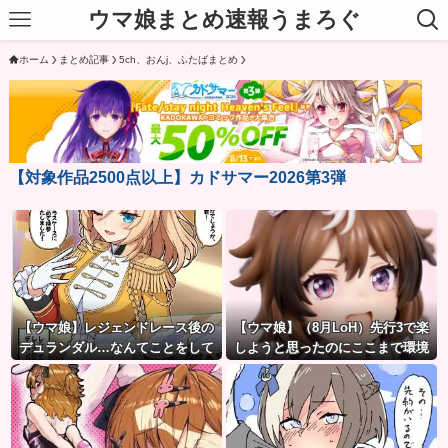
ウマ娘まとめ速報うまろぐ
ホーム
まとめ記事
5ch、おんj、ふたばまとめ
【対象作品2500点以上】カドサマー2026第3弾
【ウマ娘】レジェンドレース後の
【ウマ娘】（8月LoH）先行3で楽
デュランダル…なんてことをして
しようと思ったのにここまで環境
くれたんだ！？
が変わるとは思わなかったのだ…