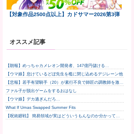
【対象作品2500点以上】カドサマー2026第3弾
オススメ記事
【朗報】めっちゃカメレオン開発者、147億円儲ける
wwwWwwww他
【ウマ娘】怠けているどぼ先生を檻に閉じ込めるデジレーン他
【悲報】若手有望騎手（20）が素行不良で師匠の調教師を激怒
させてしまい引退に追い込まれそう
ファル子が脱出ゲームをするおはなし
【ウマ娘】デカ過ぎんだろ…
What If Umas Swapped Summer Fits
【呪術廻戦】 簡易領域が実はどういうもんなのか分かってな
いんだが