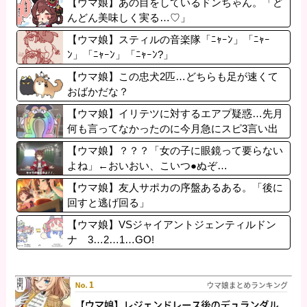
【ウマ娘】あの目をしているドンちゃん。「ど
んどん美味しく実る…♡」
【ウマ娘】スティルの音楽隊「ﾆｬｰﾝ」「ﾆｬｰ
ﾝ」「ﾆｬｰﾝ」「ﾆｬｰﾝ?」
【ウマ娘】この忠犬2匹…どちらも足が速くて
おばかだな？
【ウマ娘】イリテツに対するエアプ疑惑…先月
何も言ってなかったのに今月急にスピ3言い出
したのが怪しいよな。
【ウマ娘】？？？「女の子に眼鏡って要らない
よね」←おいおい、こいつ●ぬぞ…
【ウマ娘】友人サポカの序盤あるある。「後に
回すと逃げ回る」
【ウマ娘】VSジャイアントジェンティルドン
ナ 3…2…1…GO!