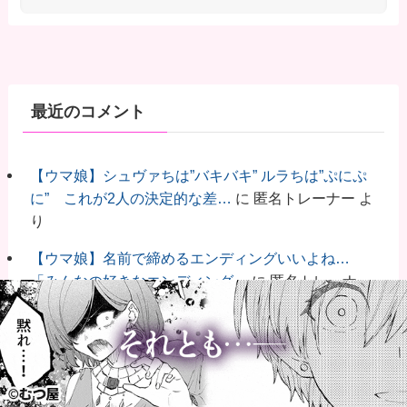
最近のコメント
【ウマ娘】シュヴァちは”バキバキ” ルラちは”ぷにぷ
に” これが2人の決定的な差…
に
匿名トレーナー
よ
り
【ウマ娘】名前で締めるエンディングいいよね…
「みんなの好きなエンディング」
に
匿名トレーナー
より
【ウマ娘】これはとても気をつけてる有能イラス
ト。
に
匿名トレーナー
より
【ウマ娘】サークル申請してきたトレーナーのコメ