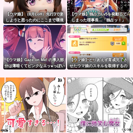
【ウマ娘】（8月LoH）先行3で楽
【ウマ娘】独占力Lv5を発動して
しようと思ったのにここまで環境
しまった理事長…「独占ッ！」
が変わるとは思わなかったのだ…
【ウマ娘】Gaze on Me! の導入部
【ウマ娘】とりあえず育成完了さ
分は薄暗くてピンクなエッ●っぽい
せたウマ娘のスキルを取得するの
雰囲気だから何でも叡智に見える
が面倒…このまま終わらせたろ！
よね。
←「実はこれちょっと損してる
ぞ」