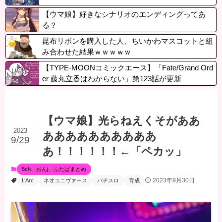
【ウマ娘】好きなシナリオのエンディングってあ
る？
昆布リボンを購入した人、ちいかわマスコットと組
み合わせた結果ｗｗｗｗｗ
【TYPE-MOONコミックエース】「Fate/Grand Ord
er 藤丸立香はわからない」第123話が更新
【ウマ娘】光らねえくそがああ
2023
ああああああああああ
9/29
あ！！！！！！←「ペカッ」
5ch、おんj、ふたばまとめ
2023年9月30日
L’Arc
ネオユニヴァース
パチスロ
育成