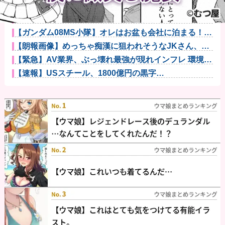
【悲報】強者男性さん「30超えてデートの練習とかし
てる奴なん...
投機家の円買い急増 日米の協調介入後に円安方向の
ポジションが...
【ガンダム08MS小隊】オレはお盆も会社に泊まる！！
他
【朗報画像】めっちゃ痴漢に狙われそうなJKさん、痴
漢を逮捕ｗ...
【緊急】AV業界、ぶっ壊れ最強が現れインフレ 環境崩
壊ｗｗｗ...
【速報】USスチール、1800億円の黒字
wwwwwwwwww...