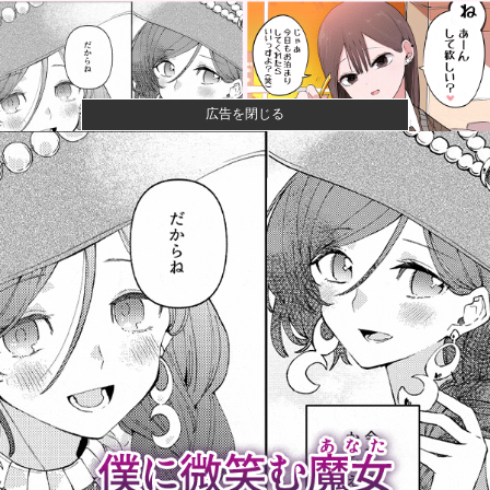
広告を閉じる
【悲報】八王子の夏祭り、衛生管理終わってた
【朗報】ハンターハンター最新話、ベンジャミンが覚
醒して主人公...
【悲報】最新話のモンキー・D・ルフィさん、あまりに
も情けなさ...
【悲報】イオン、完全にヤケクソになるｗｗｗｗ
広島カープ、オフのトークショーやテレビ出演等の
「副業」を禁止...
「ここのコンビニの店長マジでヤバい」と利用者が告
発、袋一杯の...
今でも「日本が世界トップ」なものって何がある？他
小園海斗、来店他