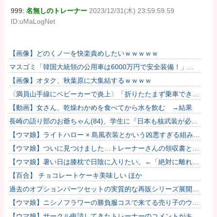
999:
名無しのトレーナー
2023/12/31(木) 23:59:59.59
ID:uMaLogNet
【画像】どのくノ一を快楽責めしたいｗｗｗｗｗ
マスゴミ「韓国大統領の公用車は6000万円で安全装備！」
「高市の公用車は3000万円で贅沢！」
【画像】オタク、秋葉原に大集結するｗｗｗｗ
〈満員山手線にベビーカーで炎上〉「折りたたまず乗車でき
る」はずなのに…JR東日本が示した見解
【動画】女さん、乾燥わかめを食べてから水を飲む →結果
長崎の語り部のお爺ちゃん(84)、学生に『日本も核武装が必
要』と言われびっくり
【ウマ娘】ライトハロー × 島風衣装とかいう凶悪すぎる組み合
わせｗｗｗ「大変なことに…」
【ウマ娘】ついに見つけました…トレーナーさんの領収書と給
与明細！！
【ウマ娘】暑い日は膝枕で日陰に入りたい。←「絶対に離れた
くない場所だな」
【百合】 チョコレートケーキ美味しい ほか
過去のオプションパーツセットの実質的な再販シリーズ展開止
まるの早すぎない？
【ウマ娘】ニシノフラワーの勝負服コスで来てる売り子のウマ
娘！？
【ウマ娘】サークル申請してきたトレーナーのコメントがキモ