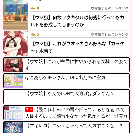
【ウマ娘】これが主君に甘やかされる女騎士の姿で
す
ぽこあポケモンさん、DLC出たのに空気
【ウマ娘】なんでLOHで大逃げはダメなん？
【艦これ】E5-4の司令部っているかなぁ ネで
NEW
大破するのって相当少なかった気がするが 煙幕無
しで
【マギレコ】クシュちゃんって人気すごくない？