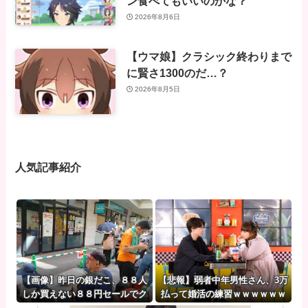
ン食べてもいいのかな？
2026年8月6日
【ウマ娘】クラシック終わりまで
に賢さ1300のだ…？
2026年8月5日
人気記事紹介
【画像】昨日の銀だこ、８８人
【悲報】弱者中年男性さん、3万
しか買えない８８円セールでク
払って婚活の練習ｗｗｗｗｗｗ
ソ暑いのに大行列ｗｗｗ
ｗ