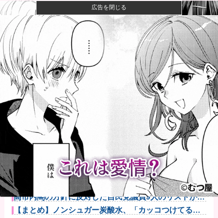
広告を閉じる
一般作だけどエロいシーンがあって、妙にムラムラし
てしまった作...
【悲報】 幻影旅団の団長さん、激太りすると全てが台
無しになる
【速報】ひろゆき、離婚wwwwww
【画像】キングダムの河了貂、「あったけぇ壁」に引
き続き更に味...
【悲報】親「うちの子にはゲームは買い与えません。
本だけで十分...
ウクライナがモスクワに向けて初の弾道ミサイルを発
射か？！他
高市内閣の方針に反対した自民党議員9人のリストが話
題に、「岩...
【まとめ】ノンシュガー炭酸水、「カッコつけてるだ
け」と一刀両...