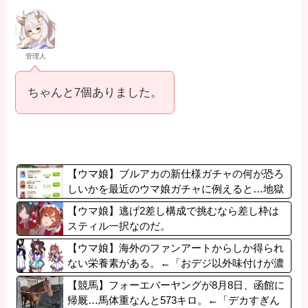
管理人
ちゃんと7個ありました。
【ウマ娘】ブルアカの新仕様ガチャの何が恐ろ
しいかを最近のウマ娘ガチャに例えると…地獄
だな？
【ウマ娘】逃げ2差し構成で挑むなら差し枠は
スティル一択なのだ。
【ウマ娘】海外のファンアートからしか得られ
ない栄養素がある。←「おデジ以外味付けが濃
いな…」
【競馬】フォーエバーヤングが8月8日、函館に
帰厩…馬体重なんと573キロ。←「デカすぎん