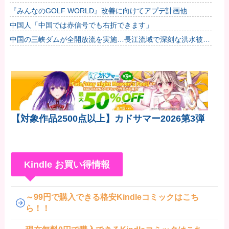
『みんなのGOLF WORLD』改善に向けてアプデ計画他
中国人「中国では赤信号でも右折できます」
中国の三峡ダムが全開放流を実施…長江流域で深刻な洪水被
害！
【対象作品2500点以上】カドサマー2026第3弾
Kindle お買い得情報
～99円で購入できる格安Kindleコミックはこち
ら！！