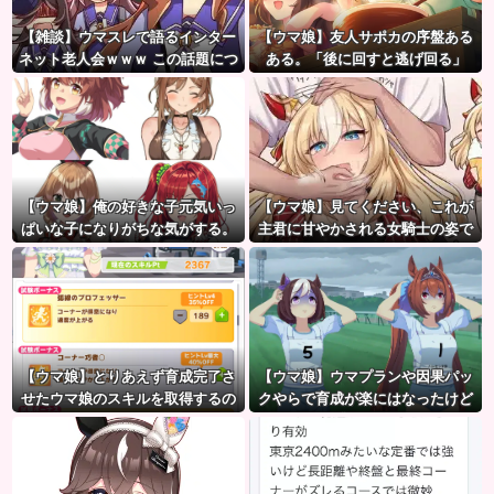
【雑談】ウマスレで語るインター
【ウマ娘】友人サポカの序盤ある
ネット老人会ｗｗｗ この話題につ
ある。「後に回すと逃げ回る」
いていけないってマジ…！？
【ウマ娘】俺の好きな子元気いっ
【ウマ娘】見てください、これが
ぱいな子になりがちな気がする。
主君に甘やかされる女騎士の姿で
←「元気OPPAIの間違いだろ…」
す。
【ウマ娘】とりあえず育成完了さ
【ウマ娘】ウマプランや因果パッ
せたウマ娘のスキルを取得するの
クやらで育成が楽にはなったけど
が面倒…このまま終わらせたろ！
ハードルも高くなってるんだ。
←「実はこれちょっと損してる
ぞ」