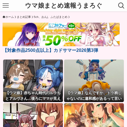
ウマ娘まとめ速報うまろぐ
ホーム
まとめ記事
5ch、おんj、ふたばまとめ
【対象作品2500点以上】カドサマー2026第3弾
【ウマ娘】赤ちゃん時代のルラち
【ウマ娘】なんですか、トラ柄じ
とアルヴさん…後ろにママが見え
ゃないのに違和感があるって言い
るな？
たいんですか？