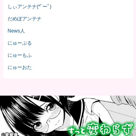
しぃアンテナ(*ﾟーﾟ)
だめぽアンテナ
News人
にゅーぷる
にゅーもふ
にゅーおた
©
2023 うまろぐ