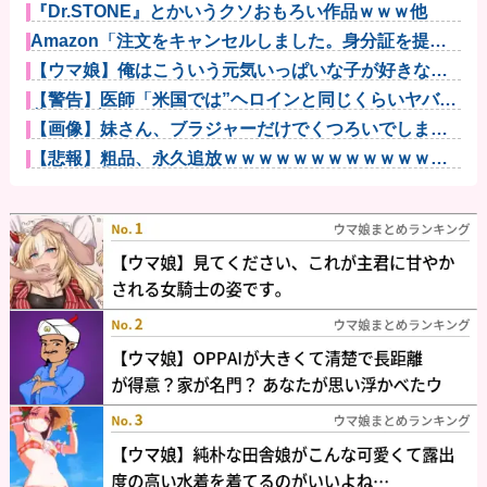
『Dr.STONE』とかいうクソおもろい作品ｗｗｗ他
Amazon「注文をキャンセルしました。身分証を提出
してくだ...
【ウマ娘】俺はこういう元気いっぱいな子が好きなだ
けなんだ…他
【警告】医師「米国では”ヘロインと同じくらいヤバい
薬”が日本...
【画像】妹さん、ブラジャーだけでくつろいでしまう
ｗｗｗwｗｗ...
【悲報】粗品、永久追放ｗｗｗｗｗｗｗｗｗｗｗｗｗ
ｗｗ（証拠あ...