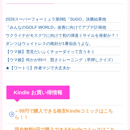
2026スーパーフォーミュラ第8戦「SUGO」決勝結果他
『みんなのGOLF WORLD』改善に向けてアプデ計画他
ウクライナがモスクワに向けて初の弾道ミサイルを発射か？！
ダンツはウェイトレスの格好が1番似合うよな。
【ウマ娘】雪見だいふくチョーダイって言うキミ
【ウマ娘】何かがｵｶｼｲ…賢さトレーニング（早押しクイズ）
★【ワートリ】作者マジで大丈夫か
Kindle お買い得情報
～99円で購入できる格安Kindleコミックはこち
ら！！
現在無料0円で購入できるKindleコミックはこち