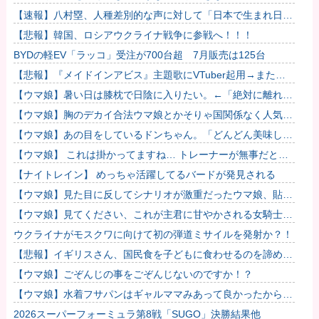
ｗｗｗｗｗｗｗｗｗ
【速報】八村塁、人種差別的な声に対して「日本で生まれ日本
で育ち日本語話す。誰に何を言われようが日本人、日本人であ
【悲報】韓国、ロシアウクライナ戦争に参戦へ！！！
るプライ...
BYDの軽EV「ラッコ」受注が700台超 7月販売は125台
【悲報】『メイドインアビス』主題歌にVTuber起用→また炎
上 もう何回目だよ…
【ウマ娘】暑い日は膝枕で日陰に入りたい。←「絶対に離れた
くない場所だな」
【ウマ娘】胸のデカイ合法ウマ娘とかそりゃ国関係なく人気出
るわな
【ウマ娘】あの目をしているドンちゃん。「どんどん美味しく
実る…♡」
【ウマ娘】 これは掛かってますね… トレーナーが無事だとい
いのですが…
【ナイトレイン】 めっちゃ活躍してるバードが発見される
【ウマ娘】見た目に反してシナリオが激重だったウマ娘、貼
る。
【ウマ娘】見てください、これが主君に甘やかされる女騎士の
姿です。
ウクライナがモスクワに向けて初の弾道ミサイルを発射か？！
【悲報】イギリスさん、国民食を子どもに食わせるのを諦める
ｗｗｗｗｗｗｗ
【ウマ娘】ごぞんじの事をごぞんじないのですか！？
【ウマ娘】水着フサパンはギャルママみあって良かったから引
く
2026スーパーフォーミュラ第8戦「SUGO」決勝結果他