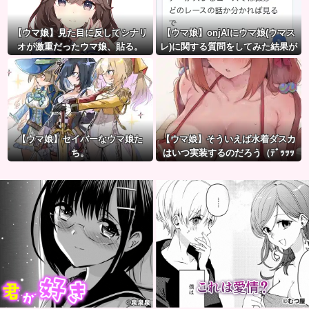
【ウマ娘】見た目に反してシナリ
【ウマ娘】onjAIにウマ娘(ウマス
オが激重だったウマ娘、貼る。
レ)に関する質問をしてみた結果が
草ｗｗｗ
【ウマ娘】セイバーなウマ娘た
【ウマ娘】そういえば水着ダスカ
ち。
はいつ実装するのだろう（ﾃﾞｯｯｯ