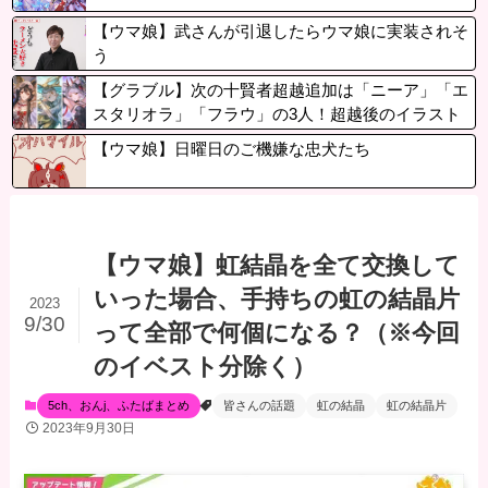
【ウマ娘】武さんが引退したらウマ娘に実装されそ
う
【グラブル】次の十賢者超越追加は「ニーア」「エ
スタリオラ」「フラウ」の3人！超越後のイラスト
が公開に
【ウマ娘】日曜日のご機嫌な忠犬たち
【ウマ娘】虹結晶を全て交換して
いった場合、手持ちの虹の結晶片
2023
9/30
って全部で何個になる？（※今回
のイベスト分除く）
5ch、おんj、ふたばまとめ
皆さんの話題
虹の結晶
虹の結晶片
2023年9月30日