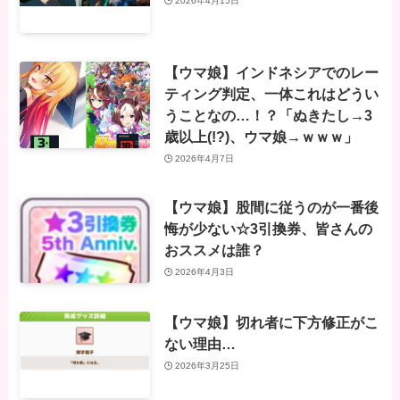
2026年4月15日
【ウマ娘】インドネシアでのレー
ティング判定、一体これはどうい
うことなの…！？「ぬきたし→3
歳以上(!?)、ウマ娘→ｗｗｗ」
2026年4月7日
【ウマ娘】股間に従うのが一番後
悔が少ない☆3引換券、皆さんの
おススメは誰？
2026年4月3日
【ウマ娘】切れ者に下方修正がこ
ない理由…
2026年3月25日