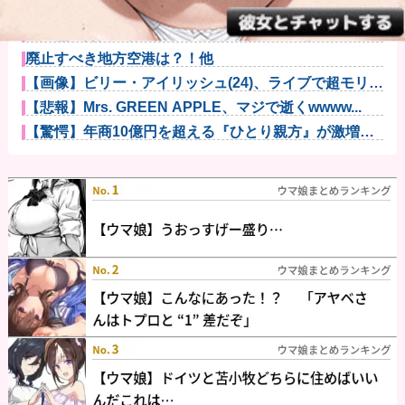
【速報】全国の女子高生、お前らに苦言ｗｗｗｗｗｗ
ｗｗｗｗ他
泥酔した義父「お前らの遺産は減額だ！」意味不明な
ので問い詰め...
廃止すべき地方空港は？！他
【画像】ビリー・アイリッシュ(24)、ライブで超モリマ
ンスジ...
【悲報】Mrs. GREEN APPLE、マジで逝くwwww...
【驚愕】年商10億円を超える『ひとり親方』が激増
Mac m...