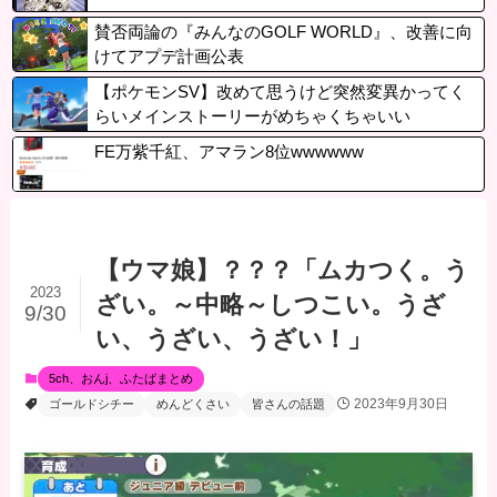
賛否両論の『みんなのGOLF WORLD』、改善に向
けてアプデ計画公表
【ポケモンSV】改めて思うけど突然変異かってく
らいメインストーリーがめちゃくちゃいい
FE万紫千紅、アマラン8位wwwwww
【ウマ娘】？？？「ムカつく。う
2023
ざい。～中略～しつこい。うざ
9/30
い、うざい、うざい！」
5ch、おんj、ふたばまとめ
2023年9月30日
ゴールドシチー
めんどくさい
皆さんの話題