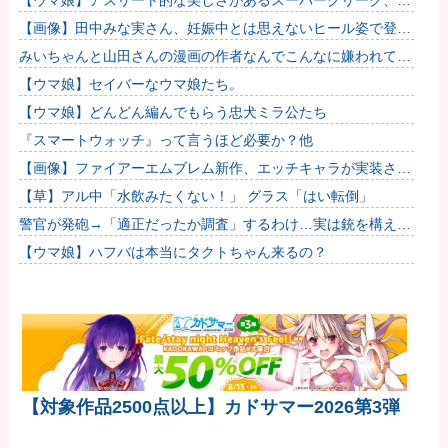
【ウマ娘】アスリート的な美しさがあるスーパークリーク、い
いよね…
【画像】田中みな実さん、妊娠中とは思えないヒール姿で登場
してしまう
みいちゃんと山田さんの漫画の作者なんでこんなに嫌われてる
んだろうな
【ウマ娘】セイバーなウマ娘たち。
【ウマ娘】どんどん編んでもらう忠犬ミラ公たち
『スマートウォッチ』って言うほど必要か？他
【画像】ファイアーエムブレム新作、エッチキャラが実装され
て始まるｗｗｗｗｗ他
【草】アル中「水飲みたくない！」 グラス「はい転倒」
警官が発砲→「適正だったか調査」するわけ…実は銃を構えた
だけで警察本部長まで報告！
【ウマ娘】ハフバは本当にタクトちゃん来るの？
【対象作品2500点以上】カドサマー2026第3弾