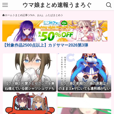
ウマ娘まとめ速報うまろぐ
ホーム
まとめ記事
5ch、おんj、ふたばまとめ
【対象作品2500点以上】カドサマー2026第3弾
【ウマ娘】可愛さとセクシーを兼
【ウマ娘】初期ウマ娘の原案はそ
ね備えている彼シャツシュヴァち
のままエ●ゲにいても違和感がない
んだ。