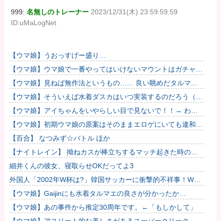
999:
名無しのトレーナー
2023/12/31(木) 23:59:59.59
ID:uMaLogNet
【ウマ娘】うおっすげー盛り…
【ウマ娘】ウマ娘で一番やってはいけないマウントはガチャで
も育成でもグッズでもなく、これ。
【ウマ娘】見ねば無作法というもの…… 良い眺めだタルマ
エ…（殴
【ウマ娘】そういえば水着ダスカはいつ実装するのだろう（ﾃﾞ
ｯｯｯ
【ウマ娘】アイちゃんをいやらしい目で見ないで！！→ わか
りました…
【ウマ娘】初期ウマ娘の原案はそのままエロゲにいても違和感
がないんだ。
【百合】 なつみず☆バトル ほか
【ナイトレイン】 拗ねカスが棒立ちするマッチ起きた時の対
処法
細井くんの彼女、寝取らせOKだってよ3
外国人「2002年W杯は?」韓国サッカーに衝撃的不祥事！W杯
予選でレフリーへの性的接待発覚！海外騒然！【海外の反応】
【ウマ娘】Gaijinにも水着タルマエの良さが分かったか…
【ウマ娘】あの事件から推定30周年です。←「もしかして」