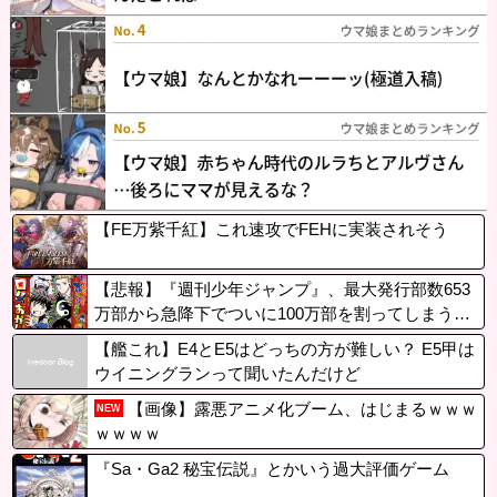
【FE万紫千紅】これ速攻でFEHに実装されそう
【悲報】『週刊少年ジャンプ』、最大発行部数653
万部から急降下でついに100万部を割ってしまう…
【艦これ】E4とE5はどっちの方が難しい？ E5甲は
ウイニングランって聞いたんだけど
【画像】露悪アニメ化ブーム、はじまるｗｗｗ
NEW
ｗｗｗｗ
『Sa・Ga2 秘宝伝説』とかいう過大評価ゲーム