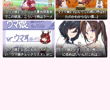
【ウマ娘】クラシック夏合宿直前
【ウマ娘】(なんでこの席に呼ばれ
でこの状況、こういう時はラーメ
たのかわからない僕…)
ン食べてもいいのかな？
【ウマ娘】公式にもオススメした
【ウマ娘】ドイツと苫小牧どちら
い「ウマ娘チェックリスト」がこ
に住めばいいんだこれは…
ちら。