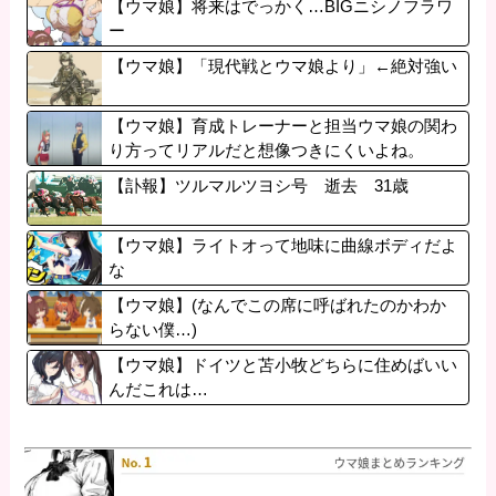
【ウマ娘】将来はでっかく…BIGニシノフラワ
ー
【ウマ娘】「現代戦とウマ娘より」←絶対強い
【ウマ娘】育成トレーナーと担当ウマ娘の関わ
り方ってリアルだと想像つきにくいよね。
【訃報】ツルマルツヨシ号 逝去 31歳
【ウマ娘】ライトオって地味に曲線ボディだよ
な
【ウマ娘】(なんでこの席に呼ばれたのかわか
らない僕…)
【ウマ娘】ドイツと苫小牧どちらに住めばいい
んだこれは…