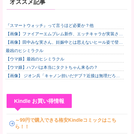
オススメ記事
『スマートウォッチ』って言うほど必要か？他
【画像】ファイアーエムブレム新作、エッチキャラが実装され
て始まるｗｗｗｗｗ他
【画像】田中みな実さん、妊娠中とは思えないヒール姿で登場
してしまう
最凶のヒシミラクル
【ウマ娘】最凶のヒシミラクル
【ウマ娘】ハフバは本当にタクトちゃん来るの？
【画像】 ジオン兵「キャノン担いだデブ？近接は無理だろ
（笑）」→
Kindle お買い得情報
～99円で購入できる格安Kindleコミックはこち
ら！！