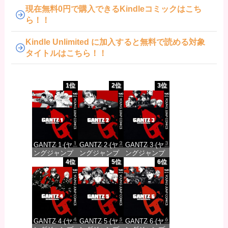
現在無料0円で購入できるKindleコミックはこち
ら！！
Kindle Unlimited に加入すると無料で読める対象
タイトルはこちら！！
1位
2位
3位
GANTZ 1 (ヤ
GANTZ 2 (ヤ
GANTZ 3 (ヤ
ングジャンプ
ングジャンプ
ングジャンプ
コミックス
コミックス
コミックス
4位
5位
6位
DIGITAL)
DIGITAL)
DIGITAL)
価格：¥100
価格：¥100
価格：¥100
GANTZ 4 (ヤ
GANTZ 5 (ヤ
GANTZ 6 (ヤ