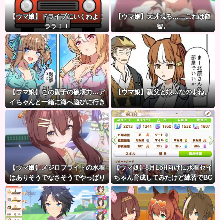
【ウマ娘】ドライブにいくわよ！
【ウマ娘】天才現る……これは叡
ララ！！
智。
【ウマ娘】この親子の破壊力…ア
【ウマ娘】親父と娘…なのよね。
イちゃんと一緒に海へ遊びに行き
たい人生だった。
【ウマ娘】メジロブライトの水着
【ウマ娘】8月LoH向けに水着セイ
はありそうでなさそうでやっぱり
ちゃん育成してみたけど練習でBC
“ある”
産アイちゃんのおやつになって
る。