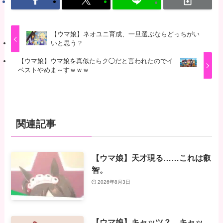
【ウマ娘】ネオユニ育成、一旦選ぶならどっちがい
いと思う？
【ウマ娘】ウマ娘を真似たらク◯だと言われたのでイ
ベストやめま～すｗｗｗ
関連記事
【ウマ娘】天才現る……これは叡
智。
2026年8月3日
【ウマ娘】キャッツ？ キャッ