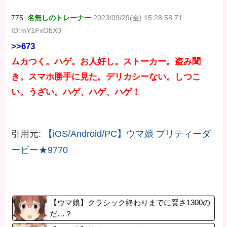
775:
名無しのトレーナー
2023/09/29(金) 15:28:58.71
ID:mY1FxObX0
>>673
ムカつく。ハゲ。お人好し。ストーカー。盗み聞
き。スマホ勝手に見た。デリカシーない。しつこ
い。うざい。ハゲ、ハゲ、ハゲ！
引用元:
【iOS/Android/PC】ウマ娘 プリティーダ
ービー★9770
【ウマ娘】クラシック終わりまでに賢さ1300の
だ…？