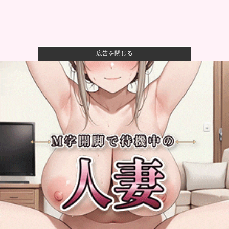
広告を閉じる
オコエ瑠偉、メキシコに渡って2球団を即クビ→SNS更
新が3ヶ...
【警告】社会人「スムージーにキウイ皮ごと入れよ。
これ美容にい...
【悲報】風俗嬢やってる女の末路ｗｗｗｗｗｗｗｗｗ
ｗｗ
【悲報】映画館の客、ほぼバイオテロレベルのやらか
しで観客が避...
伊Autosprint誌：ニューエイ代表渾身のアストンマー
チ...
【驚愕】田中みな実さん、妊娠中に“背中ぱっくり”ド
レス＆10...
【悲報】Googleのエンジニア「AIで仕事がつまらなく
なっ...
広島・モンテロ、怠慢プレー 走ればセーフだったの
にベンチへ帰...