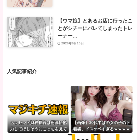
【ウマ娘】とあるお店に行ったこ
とがシチーにバレてしまったトレ
ーナー…
2026年6月10日
人気記事紹介
ベッセント財務長官は円高に協
【画像】30代半ばの女の子の下
力してほしそうにこっちを見て
着姿、ドスケベすぎるｗｗｗｗ
いる
ｗｗｗｗｗｗｗｗ❤