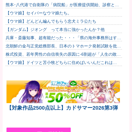
明かすレジェンドの共通点と我流の演出論
熊本･八代港で自衛隊の「病院船」が医療提供開始、診察と薬
剤処方…被災者向け大浴場も！
【ウマ娘】セイバーなウマ娘たち。
【ウマ娘】どんどん編んでもらう忠犬ミラ公たち
【ガンダム】ジオング って本当に強かったんか？他
兵庫・斎藤知事、超有能だった・・・「県の海外事務所はすべ
て閉鎖で。直営する意味ないし皆さんから理解得られないでし
北朝鮮の金与正党総務部長、日本のトマホーク発射試験を批
ょ」他
判…「軍事的選択肢」警告！
株式投資、若年男性の自信喪失の原因に-6割超が「人生の敗
者」自認
【ウマ娘】ドイツと苫小牧どちらに住めばいいんだこれは…
【対象作品2500点以上】カドサマー2026第3弾