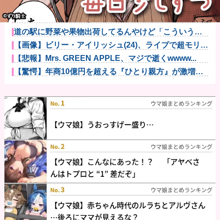
充電ケーブルってさ他
【動画】アメリカ人なら絶対目が覚める目覚まし時計
がこちらｗｗ...
道の駅に野菜や果物出荷してるんやけど「こういうの
欲しい」とか...
【画像】ビリー・アイリッシュ(24)、ライブで超モリマ
ンスジ...
【悲報】Mrs. GREEN APPLE、マジで逝くwwww...
【驚愕】年商10億円を超える『ひとり親方』が激増
Mac m...