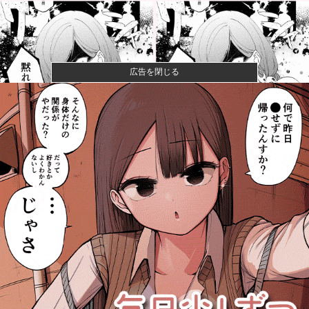
広告を閉じる
【警告】社会人「スムージーにキウイ皮ごと入れよ。
これ美容にい...
【悲報】風俗嬢やってる女の末路ｗｗｗｗｗｗｗｗｗ
ｗｗ
【悲報】映画館の客、ほぼバイオテロレベルのやらか
しで観客が避...
【画像】石川佳純さん(31)の体、エッッッッッッッッッ
ッッッ...
【仮面ライダーマイス】「変身ベルト DXマイスドライ
バー」ほ...
【朗報】秋田に日本最大級のAIデータセンター建設
へ 総事業費...
【広島対巨人14回戦】4（捕） 大城 卓三 6（一） 小
濱...
ベアマンがアストンマーチンからの高額オファーを拒
否してフェラ...