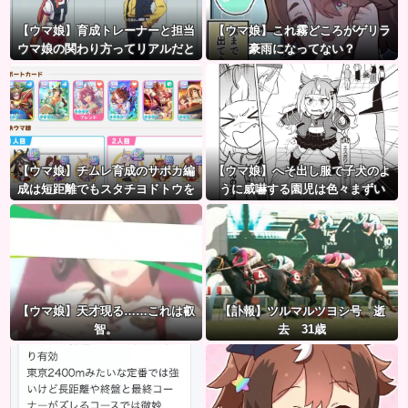
【ウマ娘】育成トレーナーと担当
【ウマ娘】これ霧どころがゲリラ
ウマ娘の関わり方ってリアルだと
豪雨になってない？
想像つきにくいよね。
【ウマ娘】チムレ育成のサポカ編
【ウマ娘】へそ出し服で子犬のよ
成は短距離でもスタチヨドトウを
うに威嚇する園児は色々まずい
編成するってマジ！？ 根性サポカ
（ピスゴル）
を編成していた意味…
【ウマ娘】天才現る……これは叡
【訃報】ツルマルツヨシ号 逝
智。
去 31歳