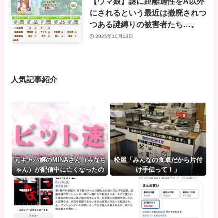
【ウマ娘】謎に距離適性をA以外
にされるという最近は撤廃されつ
つある謎縛りの被害者たち…。
2025年10月13日
人気記事紹介
元キャバ嬢のMINAさん（みなち
松屋「みんなの食卓だから片付
ゃん）が配信中に亡くなったの
け手伝って！」
ではないかとX上で話題に（※
動画あり）