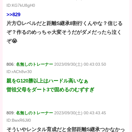
ID:KG7kU8gH0
>>829
片方◎レベルだと距離S継承8割行くんやな？信じる
ぞ？作るのめっちゃ大変そうだがダメだったら泣く
ぞ😭
806:
名無しのトレーナー
2023/09/30(土) 00:43:03.50
ID:rACh8vr30
親をG120勝以上はハードル高いなぁ
曽祖父母をダート3で固めるのむずすぎ
809:
名無しのトレーナー
2023/09/30(土) 00:43:43.45
ID:BwxR6Jil0
そういやレンタル育成だと全部距離S継承つかなかっ