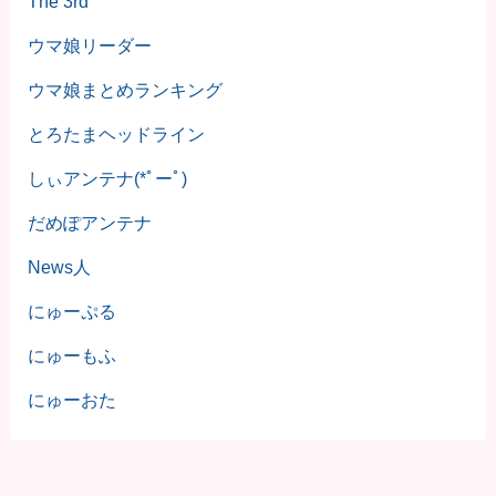
The 3rd
ウマ娘リーダー
ウマ娘まとめランキング
とろたまヘッドライン
しぃアンテナ(*ﾟーﾟ)
だめぽアンテナ
News人
にゅーぷる
にゅーもふ
にゅーおた