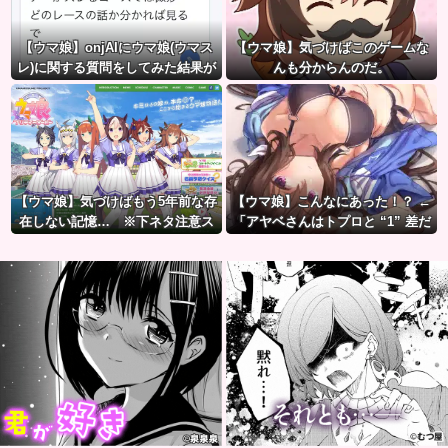
【ウマ娘】onjAIにウマ娘(ウマス
【ウマ娘】気づけばこのゲームな
レ)に関する質問をしてみた結果が
んも分からんのだ。
草ｗｗｗ
【ウマ娘】気づけばもう5年前な存
【ウマ娘】こんなにあった！？ ←
在しない記憶… ※下ネタ注意ス
「アヤベさんはトプロと “1” 差だ
レ
ぞ」