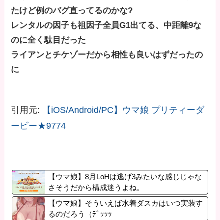
たけど例のバグ直ってるのかな?
レンタルの因子も祖因子全員G1出てる、中距離9な
のに全く駄目だった
ライアンとチケゾーだから相性も良いはずだったの
に
引用元:
【iOS/Android/PC】ウマ娘 プリティーダ
ービー★9774
【ウマ娘】8月LoHは逃げ3みたいな感じじゃな
さそうだから構成迷うよね。
【ウマ娘】そういえば水着ダスカはいつ実装す
るのだろう（ﾃﾞｯｯｯ