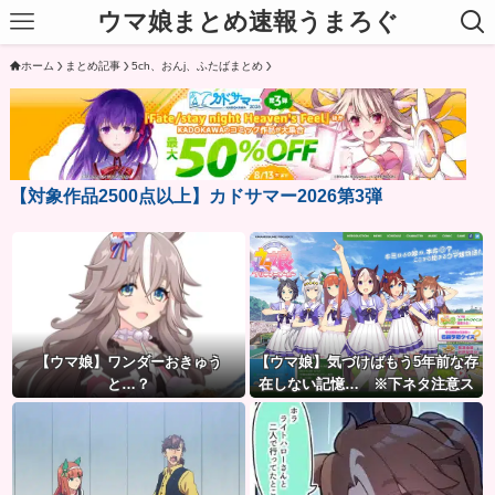
ウマ娘まとめ速報うまろぐ
ホーム
まとめ記事
5ch、おんj、ふたばまとめ
【対象作品2500点以上】カドサマー2026第3弾
【ウマ娘】ワンダーおきゅう
【ウマ娘】気づけばもう5年前な存
と…？
在しない記憶… ※下ネタ注意ス
レ