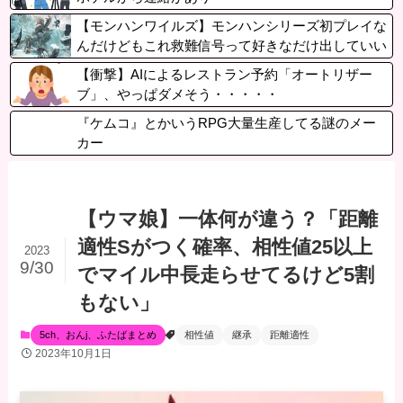
【モンハンワイルズ】モンハンシリーズ初プレイな
んだけどもこれ救難信号って好きなだけ出していい
ん？
【衝撃】AIによるレストラン予約「オートリザー
ブ」、やっぱダメそう・・・・・
『ケムコ』とかいうRPG大量生産してる謎のメー
カー
【ウマ娘】一体何が違う？「距離
適性Sがつく確率、相性値25以上
2023
9/30
でマイル中長走らせてるけど5割
もない」
5ch、おんj、ふたばまとめ
相性値
継承
距離適性
2023年10月1日