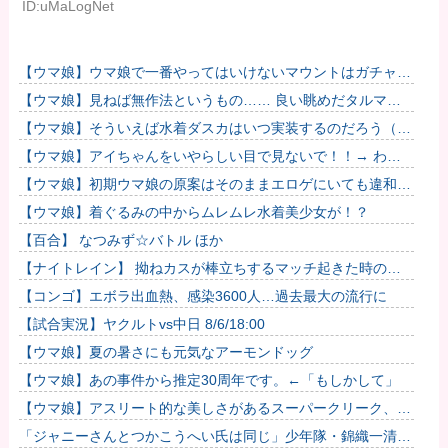
ID:uMaLogNet
【ウマ娘】ウマ娘で一番やってはいけないマウントはガチャで
も育成でもグッズでもなく、これ。
【ウマ娘】見ねば無作法というもの…… 良い眺めだタルマ
エ…（殴
【ウマ娘】そういえば水着ダスカはいつ実装するのだろう（ﾃﾞ
ｯｯｯ
【ウマ娘】アイちゃんをいやらしい目で見ないで！！→ わか
りました…
【ウマ娘】初期ウマ娘の原案はそのままエロゲにいても違和感
がないんだ。
【ウマ娘】着ぐるみの中からムレムレ水着美少女が！？
【百合】 なつみず☆バトル ほか
【ナイトレイン】 拗ねカスが棒立ちするマッチ起きた時の対
処法
【コンゴ】エボラ出血熱、感染3600人…過去最大の流行に
【試合実況】ヤクルトvs中日 8/6/18:00
【ウマ娘】夏の暑さにも元気なアーモンドッグ
【ウマ娘】あの事件から推定30周年です。←「もしかして」
【ウマ娘】アスリート的な美しさがあるスーパークリーク、い
いよね…
「ジャニーさんとつかこうへい氏は同じ」少年隊・錦織一清が