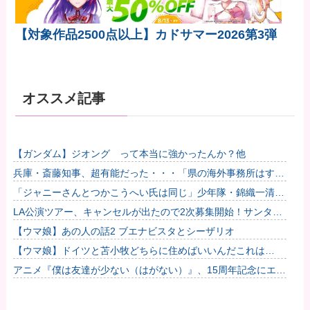
【対象作品2500点以上】カドサマー2026第3弾
オススメ記事
【ガンダム】ジオング って本当に強かったんか？他
兵庫・斎藤知事、超有能だった・・・「県の海外事務所はすべ
て閉鎖で。直営する意味ないし皆さんから理解得られないでし
「ジャニーさんとつかこうへい氏は同じ」少年隊・錦織一清が
ょ」他
明かすレジェンドの共通点と我流の演出論
LA公演ツアー、キャンセルが出たので2次募集開始！サンタア
ニタパークへ行くオプショナルツアーも決定！
【ウマ娘】あの人の話2 ブエナビスタとシーザリオ
【ウマ娘】ドイツと苫小牧どちらに住めばいいんだこれは…
アニメ『僕は友達が少ない（はがない）』、15周年記念にエ●
チすぎる新規イラストが描かれる