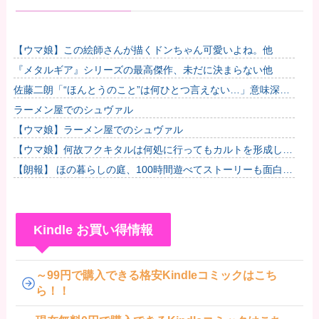
【ウマ娘】この絵師さんが描くドンちゃん可愛いよね。他
『メタルギア』シリーズの最高傑作、未だに決まらない他
佐藤二朗「“ほんとうのこと”は何ひとつ言えない…」意味深投
稿に憶測殺到
ラーメン屋でのシュヴァル
【ウマ娘】ラーメン屋でのシュヴァル
【ウマ娘】何故フクキタルは何処に行ってもカルトを形成して
しまうのか
【朗報】 ほの暮らしの庭、100時間遊べてストーリーも面白い
スタバレの上位互換だとまじで好評
Kindle お買い得情報
～99円で購入できる格安Kindleコミックはこち
ら！！