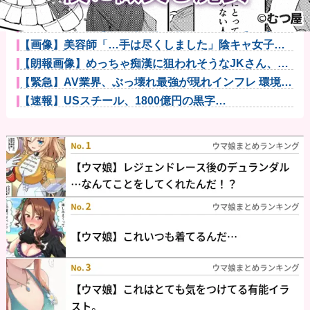
【悲報】麻辣湯、必死にステマされるも日本人男性か
ら見向きもさ...
業者「事故物件を何度も改修・修繕工事してきてなん
ともなかった...
【画像】美容師「…手は尽くしました」陰キャ女子
「…ｯ！！」→...
【朗報画像】めっちゃ痴漢に狙われそうなJKさん、痴
漢を逮捕ｗ...
【緊急】AV業界、ぶっ壊れ最強が現れインフレ 環境崩
壊ｗｗｗ...
【速報】USスチール、1800億円の黒字
wwwwwwwwww...