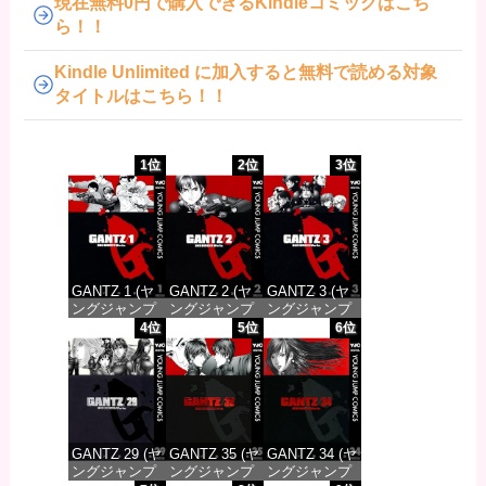
現在無料0円で購入できるKindleコミックはこち
ら！！
Kindle Unlimited に加入すると無料で読める対象
タイトルはこちら！！
1位
2位
3位
GANTZ 1 (ヤ
GANTZ 2 (ヤ
GANTZ 3 (ヤ
ングジャンプ
ングジャンプ
ングジャンプ
コミックス
コミックス
コミックス
4位
5位
6位
DIGITAL)
DIGITAL)
DIGITAL)
価格：¥617
価格：¥617
価格：¥617
GANTZ 29 (ヤ
GANTZ 35 (ヤ
GANTZ 34 (ヤ
ングジャンプ
ングジャンプ
ングジャンプ