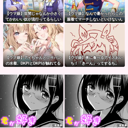
【ウマ娘】世間じゃなんか小さく
【ウマ娘】なんで暑かったらこの
てかわいい奴が流行ってるらしい
服着てマーチしないといけないん
な？
だよぉ…
【ウマ娘】アイちゃんとフサパン
【ウマ娘】夜に食べるアイスおい
の水着、DKPIとDKPIが触れてる
ち！「きーん」ってするち。
構図が良き…