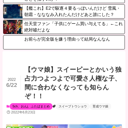
【艦これ】E2で駆逐４要るっぽいんだけど 雪風・
朝霜・なななみ入れたんだけどあと誰にした？
任天堂ファン「子供にゲーム買い与えてる」←これ
絶対噓だよな
お前らが完全版を嫌う理由って結局なんなん
【ウマ娘】スイーピーとかいう独
占力つよつよで可愛さ人権な子、
2022
6/22
間に合わなくなっても知らん
ぞ！！
5ch、おんj、ふたばまとめ
スイープトウショウ
育成ウマ娘
2022年6月23日