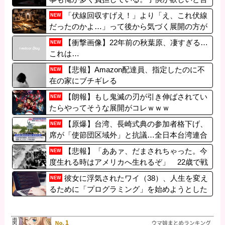
う妻に専業主婦になってほしいが、どう説得す
「伏線回収すげえ！」より「え、これ伏線
NEW
ればいい？
だったのかよ…」って後から気づく展開の方が
好き
【衝撃画像】22年前の秋葉原、凄すぎる…
NEW
これは…
【悲報】Amazon配達員、指定したのに不
NEW
在の家にブチギレる
【朗報】もし鬼滅の刃が引き伸ばされてい
NEW
たらやってそうな展開がコレｗｗｗ
【原爆】台湾、長崎式典の参加者格下げ、
NEW
席が「使節団区域外」と抗議…全日本台湾連合
会が長崎市長宛てに「断固抗議」の声明文
【悲報】「ああァ、だまされちゃった。今
NEW
度生れる時はアメリカへ生れるぞ」 22歳で戦
死した特攻隊員が出撃前の日記に残した“本音”
彼女に浮気されたワイ（38）、人生を変え
NEW
るために「プログラミング」を始めようとした
結果ｗｗｗｗｗ