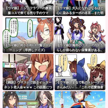
【ウマ娘】ニシノフラワーの勝負
【ウマ娘】大人になればなるほど
服コスで来てる売り子のウマ
心に染みるターボの名言…また明
娘！？
日も遊ぼうな…
【ウマ娘】何かがｵｶｼｲ…賢さトレ
【ウマ娘】海外のファンアートか
ーニング（早押しクイズ）
らしか得られない栄養素がある。
←「おデジ以外味付けが濃い
な…」
【雑談】ウマスレで語るインター
【ウマ娘】まるで私のトレーナー
ネット老人会ｗｗｗ この話題につ
さんみたい♪ ←「これぞ恋愛強者
いていけないってマジ…！？
スペ一族…」