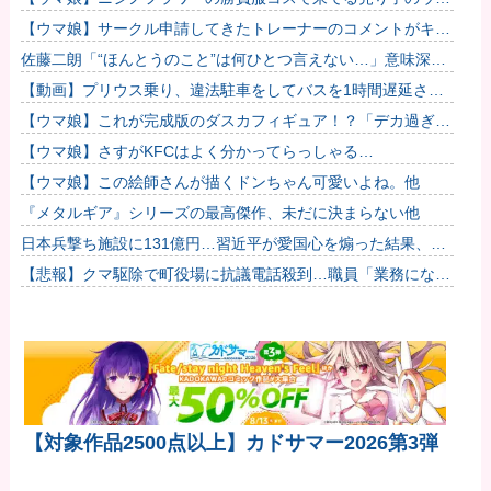
娘！？
【ウマ娘】サークル申請してきたトレーナーのコメントがキモ
すぎて草ｗｗｗ「このまま成長したらどうなるんや…」
佐藤二朗「“ほんとうのこと”は何ひとつ言えない…」意味深投
稿に憶測殺到
【動画】プリウス乗り、違法駐車をしてバスを1時間遅延させ
てしまった模様
【ウマ娘】これが完成版のダスカフィギュア！？「デカ過ぎん
だろ…」
【ウマ娘】さすがKFCはよく分かってらっしゃる…
【ウマ娘】この絵師さんが描くドンちゃん可愛いよね。他
『メタルギア』シリーズの最高傑作、未だに決まらない他
日本兵撃ち施設に131億円…習近平が愛国心を煽った結果、
「抗日テーマパーク｣が中国各地に広がる！
【悲報】クマ駆除で町役場に抗議電話殺到…職員「業務になり
ません」
【対象作品2500点以上】カドサマー2026第3弾