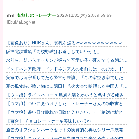
999:
名無しのトレーナー
2023/12/31(木) 23:59:59.59
ID:uMaLogNet
【画像あり】NHKさん、貧乳を煽るwｗｗｗｗｗｗｗｗｗｗｗ
ｗｗｗｗ
阪神電鉄重鎮「高校野球はお返ししていいかも」
お前ら、朝からオッサンが握って可愛い子が運んでくる朝定食
（2200円）頼める？
インドネシア政府「インドネシア人の名前には、のび太、ドラ
えもん、スネ夫、ナルト、しんちゃんなどあります」
実家でお留守番してたら警官が来訪、「この家空き家でしたよ
ね？」と問いかけてくるが実際は30年ほど住んでおり……
夏の風物詩が喰い物に…隅田川花火大会で暗躍した中国人「場
所取り転売ヤー」の高笑い
【ウマ娘】ライトハロー × 島風衣装とかいう凶悪すぎる組み合
わせｗｗｗ「大変なことに…」
【ウマ娘】ついに見つけました…トレーナーさんの領収書と給
与明細！！
【ウマ娘】暑い日は膝枕で日陰に入りたい。←「絶対に離れた
くない場所だな」
【百合】 チョコレートケーキ美味しい ほか
過去のオプションパーツセットの実質的な再販シリーズ展開止
まるの早すぎない？
【ウマ娘】ニシノフラワーの勝負服コスで来てる売り子のウマ