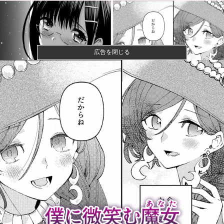
広告を閉じる
【悲報】母親、息子を通して男の競争の厳しさを知る
ｗｗｗｗ
【悲報】八王子の夏祭り、衛生管理終わってた
【朗報】ハンターハンター最新話、ベンジャミンが覚
醒して主人公...
【悲報】最新話のモンキー・D・ルフィさん、あまりに
も情けなさ...
カープも見習うべき『ピースウイング』の演出が豪華
すぎるｗｗｗ...
「踊る大捜査線」新作映画に声優4人出演！！！他
DeNA木村、横浜高校の織田視察
wwwwwwwwwwwwww...
新しい税を考えて日本を良くするスレ他