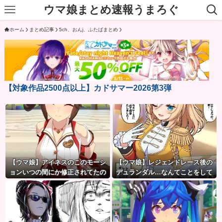
ウマ娘まとめ速報うまろぐ
ホーム
まとめ記事
5ch、おんj、ふたばまとめ
【対象作品2500点以上】カドサマー2026第3弾
【ウマ娘】アイネスのこのモーシ
【ウマ娘】レジェンドレース後の
ョンいつの間にか修正されてたの
デュランダル…なんてことをして
か
くれたんだ！？