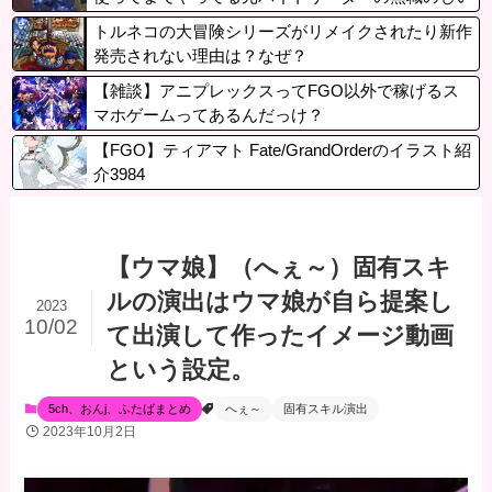
さん一人だけという風潮
トルネコの大冒険シリーズがリメイクされたり新作
発売されない理由は？なぜ？
【雑談】アニプレックスってFGO以外で稼げるス
マホゲームってあるんだっけ？
【FGO】ティアマト Fate/GrandOrderのイラスト紹
介3984
【ウマ娘】（へぇ～）固有スキ
ルの演出はウマ娘が自ら提案し
2023
10/02
て出演して作ったイメージ動画
という設定。
5ch、おんj、ふたばまとめ
へぇ～
固有スキル演出
2023年10月2日