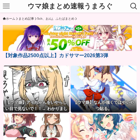
ウマ娘まとめ速報うまろぐ
ホーム
まとめ記事
5ch、おんj、ふたばまとめ
【対象作品2500点以上】カドサマー2026第3弾
【ウマ娘】アイちゃんをいやらし
【ウマ娘】なんか強くてはやいや
い目で見ないで！！→ わかりまし
つ貼る。
た…