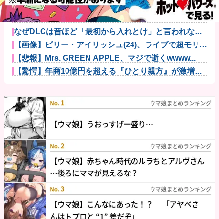
漫画を5000冊以上所持してるワイ、漫画ヲタクの友人
に「ワン...
エクスアリーナ松戸がディスクアップ2を撤去したらし
くディスク...
なぜDLCは昔ほど「最初から入れとけ」と言われなく
なったのか...
【画像】ビリー・アイリッシュ(24)、ライブで超モリマ
ンスジ...
【悲報】Mrs. GREEN APPLE、マジで逝くwwww...
【驚愕】年商10億円を超える『ひとり親方』が激増
Mac m...