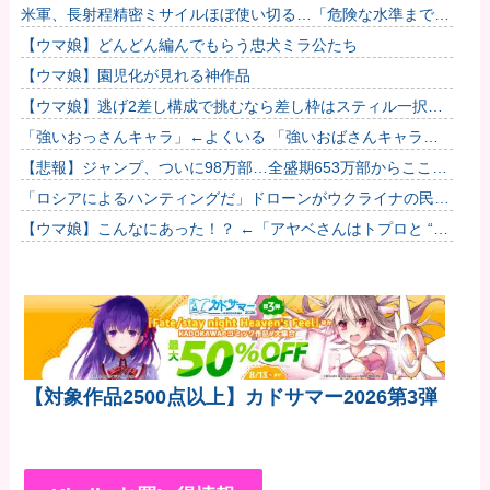
ｗｗｗｗｗｗｗｗ
米軍、長射程精密ミサイルほぼ使い切る…「危険な水準まで減
少」と軍高官が警告！
【ウマ娘】どんどん編んでもらう忠犬ミラ公たち
【ウマ娘】園児化が見れる神作品
【ウマ娘】逃げ2差し構成で挑むなら差し枠はスティル一択な
のだ。他
「強いおっさんキャラ」←よくいる 「強いおばさんキャラ」
← 全然いない他
【悲報】ジャンプ、ついに98万部…全盛期653万部からここま
で落ちる
「ロシアによるハンティングだ」ドローンがウクライナの民間
人を追い回して爆発…ゼレンスキー氏が非難！
【ウマ娘】こんなにあった！？ ←「アヤベさんはトプロと “1”
差だぞ」
【対象作品2500点以上】カドサマー2026第3弾