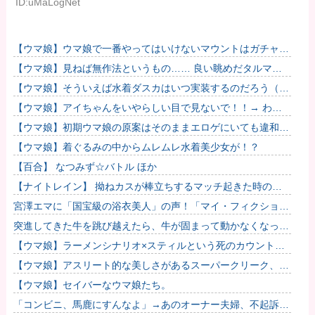
ID:uMaLogNet
【ウマ娘】ウマ娘で一番やってはいけないマウントはガチャで
も育成でもグッズでもなく、これ。
【ウマ娘】見ねば無作法というもの…… 良い眺めだタルマ
エ…（殴
【ウマ娘】そういえば水着ダスカはいつ実装するのだろう（ﾃﾞ
ｯｯｯ
【ウマ娘】アイちゃんをいやらしい目で見ないで！！→ わか
りました…
【ウマ娘】初期ウマ娘の原案はそのままエロゲにいても違和感
がないんだ。
【ウマ娘】着ぐるみの中からムレムレ水着美少女が！？
【百合】 なつみず☆バトル ほか
【ナイトレイン】 拗ねカスが棒立ちするマッチ起きた時の対
処法
宮澤エマに「国宝級の浴衣美人」の声！「マイ・フィクショ
ン」イベントで魅せた透明感【画像】
突進してきた牛を跳び越えたら、牛が固まって動かなくなった
闘牛場の映像【海外の反応】
【ウマ娘】ラーメンシナリオ×スティルという死のカウントダ
ウン
【ウマ娘】アスリート的な美しさがあるスーパークリーク、い
いよね…
【ウマ娘】セイバーなウマ娘たち。
「コンビニ、馬鹿にすんなよ」→あのオーナー夫婦、不起訴ｗ