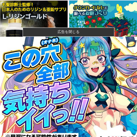
広告を閉じる
【画像】石川佳純さん(31)の体、エッッッッッッッッッ
ッッッ...
成人向けゲーム『ヤリステ メスブター』開発者絶望、
銀行がst...
【速報】ジャンポケ斎藤、求刑7年で逝く。実刑確実か
【悲報】落語家、亡くなったタレントからいじめられ
た過去を告白...
【速報】小沢一郎氏「デニーにはなんの責任もないの
にかわいそう...
甲子園初・女性の審判員がデビュー 試合後に涙…
「嬉しい気持ち...
なぁ、永久機関ってなんで絶対に作れないん？他
昨季60本塁打・OPS.948の『カル・ローリー』さんの
今季...