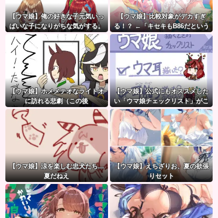
【ウマ娘】俺の好きな子元気いっ
【ウマ娘】比較対象がデカすぎ
ぱいな子になりがちな気がする。
る！？ ←「キセキもB86だという
←「元気OPPAIの間違いだろ…」
のにな…」
【ウマ娘】ホメメテオなライトオ
【ウマ娘】公式にもオススメした
に訪れる悲劇（この後
い「ウマ娘チェックリスト」がこ
ちら。
【ウマ娘】涼を楽しむ忠犬たち…
【ウマ娘】えちざりお、夏の欲張
夏だねえ
りセット