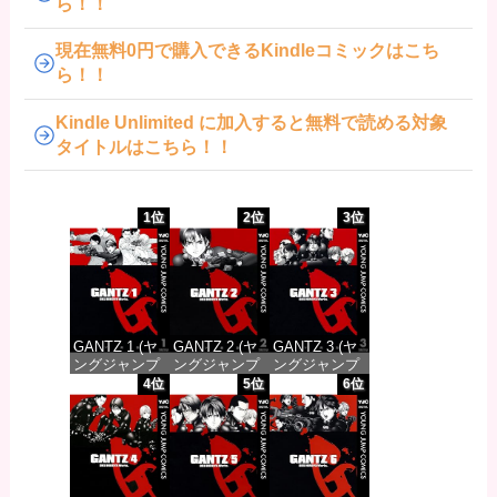
ら！！
現在無料0円で購入できるKindleコミックはこち
ら！！
Kindle Unlimited に加入すると無料で読める対象
タイトルはこちら！！
1位
2位
3位
GANTZ 1 (ヤ
GANTZ 2 (ヤ
GANTZ 3 (ヤ
ングジャンプ
ングジャンプ
ングジャンプ
コミックス
コミックス
コミックス
4位
5位
6位
DIGITAL)
DIGITAL)
DIGITAL)
価格：¥100
価格：¥100
価格：¥100