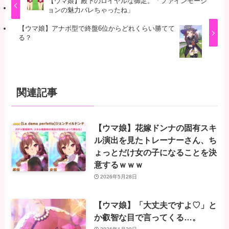
【ウマ娘】殿下のロイヤルな御足。「ファインモーシ
ョンの魅力バレちゃったね」
【ウマ娘】アナボ型で終盤6位からどれくらい勝てて
る？
関連記事
【ウマ娘】花嫁ドンナの固有スキ
ル演出を見たトレーナーさん、ち
ょっとだけ女の子になることを決
意するｗｗｗ
2026年5月28日
【ウマ娘】「大丈夫ですよ♡」と
か叡智な目で言ってくる…。