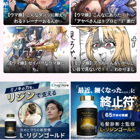
【ウマ娘】こんなダンツに耐えら
【ウマ娘】こんなにあった！？ ←
れるトレーナーおるんか
「アヤベさんはトプロと “1” 差だ
ぞ」
【ウマ娘】セイバーなウマ娘た
【ウマ娘】アイちゃんをいやらし
ち。
い目で見ないで！！→ わかりまし
た…