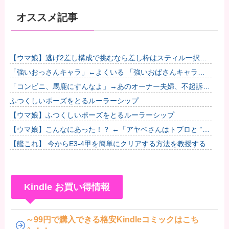
オススメ記事
【ウマ娘】逃げ2差し構成で挑むなら差し枠はスティル一択な
のだ。他
「強いおっさんキャラ」←よくいる 「強いおばさんキャラ」
← 全然いない他
「コンビニ、馬鹿にすんなよ」→あのオーナー夫婦、不起訴ｗ
ｗｗｗｗｗｗｗｗ
ふつくしいポーズをとるルーラーシップ
【ウマ娘】ふつくしいポーズをとるルーラーシップ
【ウマ娘】こんなにあった！？ ←「アヤベさんはトプロと “1”
差だぞ」
【艦これ】 今からE3-4甲を簡単にクリアする方法を教授する
Kindle お買い得情報
～99円で購入できる格安Kindleコミックはこち