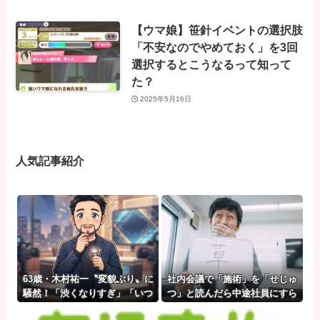
【ウマ娘】笹針イベントの選択肢
「不安なのでやめておく」を3回
選択するとこうなるって知って
た？
2025年5月16日
人気記事紹介
63歳・木村祐一〝変貌ぶり〟に
社内会議で「施術」を「せじゅ
騒然！「渋くなりすぎ」「いつ
つ」と読んだら中途社員にすら
の間にかイケおじに」の声
笑われたｗｗｗｗｗｗ