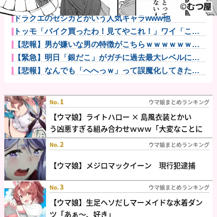
【悲報】親「うちの子にはゲームは買い与えません。
本だけで十分...
ドラクエのゼシカとかいう人気キャラwww他
トッモ「バイク買ったわ！見てやこれ！」ワイ「これ
スクーターじ...
【悲報】男が嫌いな男の特徴がこちらｗｗｗｗｗｗｗ
ｗｗｗ
【緊急】明日「銀だこ」がガチに過去最大レベルに混
みそうwww...
【悲報】なんでも「へへっｗ」って誤魔化してきたワ
イの末路がこ...