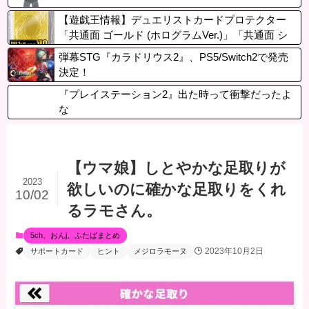
【遊戯王情報】デュエリストカードプロテクター
「共通面 ゴールド (ホログラムVer.)」「共通面 シ
ルバー (ホログラムVer.)」「ラージクリア」のデザ
弾幕STG『カラドリウス2』、PS5/Switch2で発売
インを公開！
決定！
『プレイステーション2』出た時って衝撃だったよ
な
【ウマ娘】しとやかな足取りが
2023
欲しいのに確かな足取りをくれ
10/02
るラモさん。
5ch、おんj、ふたばまとめ
2023年10月2日
サポートカード
ヒント
メジロラモーヌ