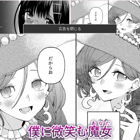
広告を閉じる
【悲報】粗品、永久追放ｗｗｗｗｗｗｗｗｗｗｗｗｗ
ｗｗ（証拠あ...
夫さん、妻に「天井のシミ数えてれば終わるでな」と
押し倒されて...
【悲報】Z世代「求刑7年のジャンポケ斎藤は口封じに
被害者殺し...
【画像】咲-saki-作者、ようやく『奇乳』に気付くｗｗ
ｗｗ
【悲報】ラッパーさん、札束披露するもネット民から
新社会人の初...
【悲報】美容師「…手は尽くしました」陰キャ女さん
「…ﾋｭｯ」...
【衝撃】京大病院で正常な脳組織を誤摘出された50代
女性、手足...
【悲報】山田哲人さん、「５億円ドロボー」と言われ
るｗｗｗｗｗ...