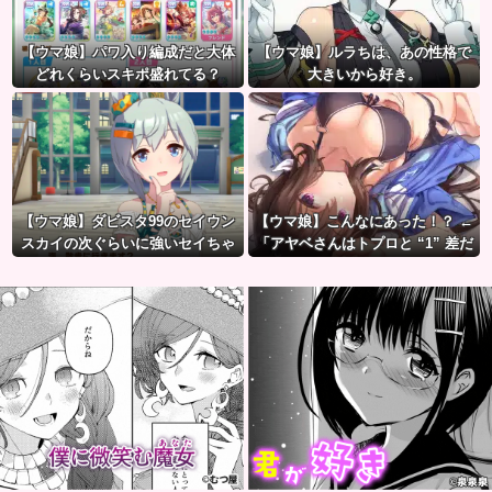
【ウマ娘】パワ入り編成だと大体
【ウマ娘】ルラちは、あの性格で
どれくらいスキポ盛れてる？
大きいから好き。
【ウマ娘】ダビスタ99のセイウン
【ウマ娘】こんなにあった！？ ←
スカイの次ぐらいに強いセイちゃ
「アヤベさんはトプロと “1” 差だ
ん。
ぞ」