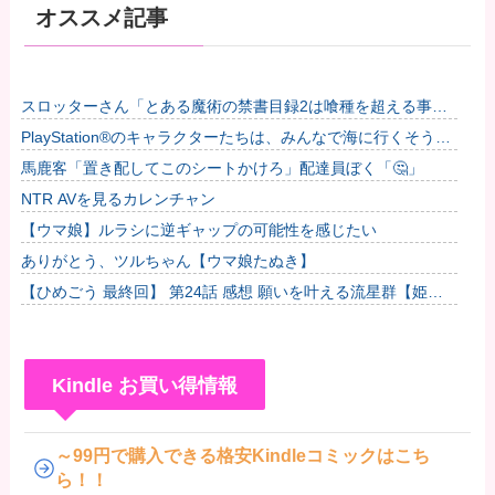
オススメ記事
スロッターさん「とある魔術の禁書目録2は喰種を超える事を
意識して作ってるだけあって、演出・ゲーム性は東京喰種より
PlayStation®のキャラクターたちは、みんなで海に行くそうで
も良い」...
すよ?他
馬鹿客「置き配してこのシートかけろ」配達員ぼく「🤔」
NTR AVを見るカレンチャン
【ウマ娘】ルラシに逆ギャップの可能性を感じたい
ありがとう、ツルちゃん【ウマ娘たぬき】
【ひめごう 最終回】 第24話 感想 願いを叶える流星群【姫
様“拷問”の時間です 2期】
Kindle お買い得情報
～99円で購入できる格安Kindleコミックはこち
ら！！