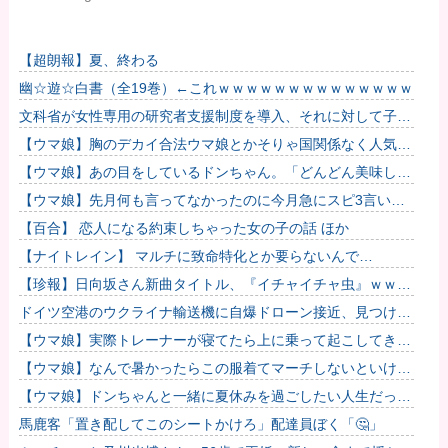
【超朗報】夏、終わる
幽☆遊☆白書（全19巻）←これｗｗｗｗｗｗｗｗｗｗｗｗｗｗ
文科省が女性専用の研究者支援制度を導入、それに対して子育
て負担に苦しむ若手男性研究者は……
【ウマ娘】胸のデカイ合法ウマ娘とかそりゃ国関係なく人気出
るわな
【ウマ娘】あの目をしているドンちゃん。「どんどん美味しく
実る…♡」
【ウマ娘】先月何も言ってなかったのに今月急にスピ3言い出
したのが怪しいよな。
【百合】 恋人になる約束しちゃった女の子の話 ほか
【ナイトレイン】 マルチに致命特化とか要らないんで…
【珍報】日向坂さん新曲タイトル、『イチャイチャ虫』ｗｗｗ
★2
ドイツ空港のウクライナ輸送機に自爆ドローン接近、見つけた
空港職員が蹴り落とす…高性能プラスチック爆弾搭載！
【ウマ娘】実際トレーナーが寝てたら上に乗って起こしてきそ
うなウマ娘
【ウマ娘】なんで暑かったらこの服着てマーチしないといけな
いんだよぉ…
【ウマ娘】ドンちゃんと一緒に夏休みを過ごしたい人生だっ
た…
馬鹿客「置き配してこのシートかけろ」配達員ぼく「🤔」