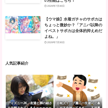
の性能はこちら！
2026年7月30日
【ウマ娘】水着ガチャのサポカは
ちょっと微妙か？「アニバ以降の
イベストサポカは全体的抑えめだ
よね。」
2026年7月30日
人気記事紹介
ディズニーJK、友達と脚の細さ
芸能人トップ層「一生遊んで暮
を比較されてしまうｗｗｗｗｗ
らせる金持ってます」←不祥事