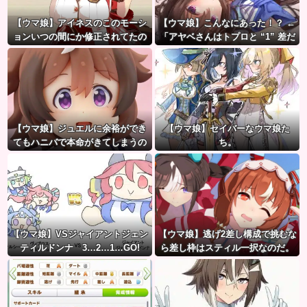
【ウマ娘】アイネスのこのモーシ
【ウマ娘】こんなにあった！？ ←
ョンいつの間にか修正されてたの
「アヤベさんはトプロと “1” 差だ
か
ぞ」
【ウマ娘】ジュエルに余裕ができ
【ウマ娘】セイバーなウマ娘た
てもハニバで本命がきてしまうの
ち。
だ。
【ウマ娘】VSジャイアントジェン
【ウマ娘】逃げ2差し構成で挑むな
ティルドンナ 3…2…1…GO!
ら差し枠はスティル一択なのだ。