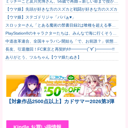
ミッチーこと及川光博さん、56歳で再婚→新しい命まで授かる
ｗｗｗｗｗ
【ウマ娘】先頭が好きな方のスズカと戦闘が好きな方のスズカ
【ウマ娘】ステゴドリジャ「パパぁ♥」
スロッターさん「とある魔術の禁書目録2は喰種を超える事を
意識して作ってるだけあって、演出・ゲーム性は東京喰種より
PlayStation®のキャラクターたちは、みんなで海に行くそうで
も良い」...
すよ?他
中道改革連合、全国キャラバン開始も「で、お前誰？」状態ｗ
ｗｗｗｗ
長友、引退撤回！FC東京と再契約ｷﾀ━━━━(ﾟ∀ﾟ)━━━━!!
ありがとう、ツルちゃん【ウマ娘たぬき】
【対象作品2500点以上】カドサマー2026第3弾
Kindle お買い得情報