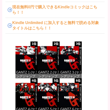
現在無料0円で購入できるKindleコミックはこち
ら！！
Kindle Unlimited に加入すると無料で読める対象
タイトルはこちら！！
1位
2位
3位
GANTZ 1 (ヤ
GANTZ 2 (ヤ
GANTZ 3 (ヤ
ングジャンプ
ングジャンプ
ングジャンプ
コミックス
コミックス
コミックス
4位
5位
6位
DIGITAL)
DIGITAL)
DIGITAL)
価格：¥100
価格：¥100
価格：¥100
GANTZ 4 (ヤ
GANTZ 5 (ヤ
GANTZ 6 (ヤ