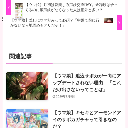
【ウマ娘】月初は皆楽しみ蹄鉄交換DAY。金蹄鉄は余っ
てるのに銀蹄鉄がなくなった人は意外と多い？
【ウマ娘】差しにウマ好みって必須？「中盤で前に行
かないなら地固めもアリだぞ！」
関連記事
【ウマ娘】追込サポカが一向にア
ップデートされない理由…「これ
だけ出さないってことは」
2026年8月8日
【ウマ娘】キセキとアーモンドア
イのサポカガチャって引きなの
だ？