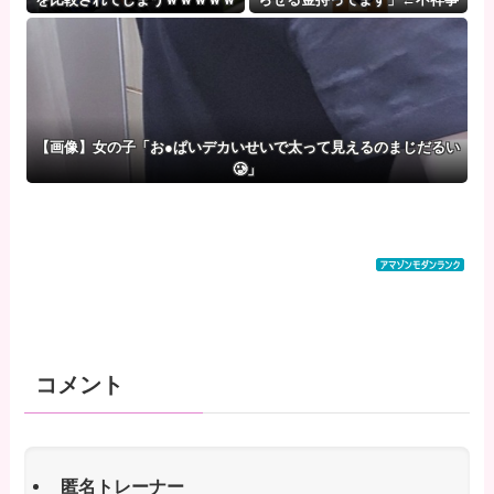
ｗｗｗｗ （※画像あり）
起こしても引退せず仕事続けた
がる理由
【画像】女の子「お●ぱいデカいせいで太って見えるのまじだるい
🥲」
コメント
匿名トレーナー