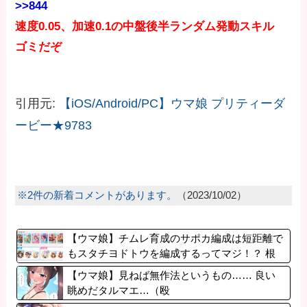
>>844
速度0.05、加速0.1の中盤後半ランダム発動スキル
ゴミだぞ
引用元:
【iOS/Android/PC】ウマ娘 プリティーダ
ービー★9783
※2件の新着コメントがあります。
（2023/10/02）
【ウマ娘】チムレ育成のサポカ編成は短距離で
もスタチヨドトウを編成するってマジ！？ 根
性サポカを編成していた意味…
【ウマ娘】見ねば無作法というもの…… 良い
眺めだタルマエ…（殴