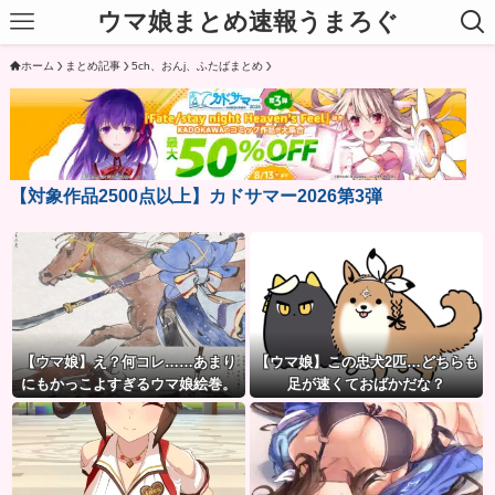
ウマ娘まとめ速報うまろぐ
ホーム
まとめ記事
5ch、おんj、ふたばまとめ
【対象作品2500点以上】カドサマー2026第3弾
【ウマ娘】え？何コレ……あまり
【ウマ娘】この忠犬2匹…どちらも
にもかっこよすぎるウマ娘絵巻。
足が速くておばかだな？