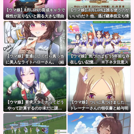
【ウマ娘】8月LoHの育成キャラで
【ウマ娘】8月LoHは誰を使うのが
根性が足りないと困る大きな理由
いいのだ？ 他、逃げ継承役立ち情
がこちら。←「不調を考慮すると1
報など
021必要」
【ウマ娘】普通にしてたら真っ当
【ウマ娘】気づけばもう5年前な存
に美人なライトハローさん。（結
在しない記憶… ※下ネタ注意ス
局飲んでしまう）
レ
【ウマ娘】要求スタミナってどう
【ウマ娘】ついに見つけました…
やって計算するのか未だに謎…
トレーナーさんの領収書と給与明
細！！