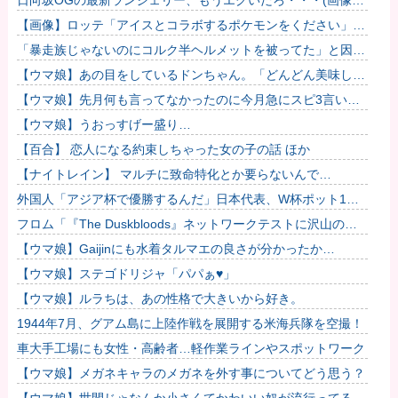
ーん)
【画像】ロッテ「アイスとコラボするポケモンをください」ポ
ケモン公式「しょうがねえなぁ」
「暴走族じゃないのにコルク半ヘルメットを被ってた」と因縁
つけて暴行 少年らと父親(37)逮捕
【ウマ娘】あの目をしているドンちゃん。「どんどん美味しく
実る…♡」
【ウマ娘】先月何も言ってなかったのに今月急にスピ3言い出
したのが怪しいよな。
【ウマ娘】うおっすげー盛り…
【百合】 恋人になる約束しちゃった女の子の話 ほか
【ナイトレイン】 マルチに致命特化とか要らないんで…
外国人「アジア杯で優勝するんだ」日本代表、W杯ポット1入
りに現実味!?2030大会で出場枠「64」なら追い風に！アメリ
フロム「『The Duskbloods』ネットワークテストに沢山のご
カ...
応募をいただき誠にありがとうございました｡」
【ウマ娘】Gaijinにも水着タルマエの良さが分かったか…
【ウマ娘】ステゴドリジャ「パパぁ♥」
【ウマ娘】ルラちは、あの性格で大きいから好き。
1944年7月、グアム島に上陸作戦を展開する米海兵隊を空撮！
車大手工場にも女性・高齢者…軽作業ラインやスポットワーク
【ウマ娘】メガネキャラのメガネを外す事についてどう思う？
【ウマ娘】世間じゃなんか小さくてかわいい奴が流行ってるら