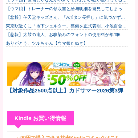
しいな？
【ウマ娘】トレーナーの領収書と給与明細を発見してしまった
トプロ他
【悲報】任天堂キッズさん、「Aボタン長押し」に気づかず任
天堂に修正させてしまう他
東京駅近くに「地下シェルター」整備を正式表明…小池百合子
知事「多くの方が滞在、施設整備の効果高い」
【悲報】太鼓の達人、お馴染みのフォントの使用料が年間6万
から年間320万になったので変更に
ありがとう、ツルちゃん【ウマ娘たぬき】
【対象作品2500点以上】カドサマー2026第3弾
Kindle お買い得情報
～99円で購入できる格安Kindleコミックはこち