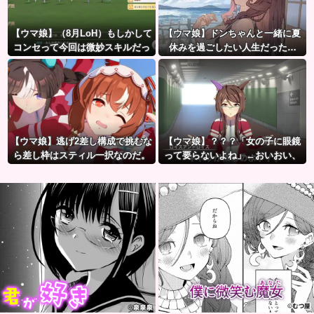
【ウマ娘】（8月LoH）もしかして
【ウマ娘】ドンちゃんと一緒に夏
コンセって今回は微妙スキルだっ
休みを過ごしたい人生だった…
たりするか？
【ウマ娘】逃げ2差し構成で挑むな
【ウマ娘】？？？「女の子に眼鏡
ら差し枠はスティル一択なのだ。
って要らないよね」←おいおい、
こいつ●ぬぞ…