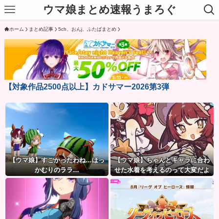
ウマ娘まとめ速報うまろぐ
ホーム
まとめ記事
5ch、おんj、ふたばまとめ
【対象作品2500点以上】カドサマー2026第3弾
【ウマ娘】すごかったわね…ほっ
【ウマ娘】ちゃんとキャラに合わ
かむりのララ…
せた水着を考えるのって大変だよ
ね。