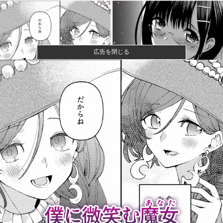
広告を閉じる
【画像】咲-saki-作者、ようやく『奇乳』に気付くｗｗ
ｗｗ
【画像】漫画家・桂正和、最新のパンツ＆お尻のイラ
スト投稿にネ...
【悲報】ショートスリーパー堀さん、対面で高須幹弥
にブチギレる...
【衝撃】きゃりーぱみゅぱみゅ 本名をさらりと告白
【食料自給率】過去最低37% 25年度、コメ消費減響
く他
【衝撃】テレビ大好き高齢者のテレビ離れ、遂に始ま
る…他
【悲報】元TOKIO長瀬智也さん、バイク写真を投稿す
るも女子...
【高校野球】甲子園 初ジャッジの女性審判・佐藤加
奈さん、自ら...