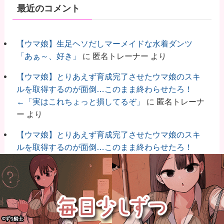
最近のコメント
【ウマ娘】生足ヘソだしマーメイドな水着ダンツ
「あぁ～、好き」
に
匿名トレーナー
より
【ウマ娘】とりあえず育成完了させたウマ娘のスキ
ルを取得するのが面倒…このまま終わらせたろ！
←「実はこれちょっと損してるぞ」
に
匿名トレーナ
ー
より
【ウマ娘】とりあえず育成完了させたウマ娘のスキ
ルを取得するのが面倒…このまま終わらせたろ！
←「実はこれちょっと損してるぞ」
に
匿名トレーナ
ー
より
【ウマ娘】（8月LoH）もしかしてコンセって今回は
微妙スキルだったりするか？
に
匿名トレーナー
より