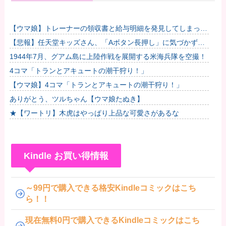
【ウマ娘】トレーナーの領収書と給与明細を発見してしまった
トプロ他
【悲報】任天堂キッズさん、「Aボタン長押し」に気づかず任
天堂に修正させてしまう他
1944年7月、グアム島に上陸作戦を展開する米海兵隊を空撮！
4コマ「トランとアキュートの潮干狩り！」
【ウマ娘】4コマ「トランとアキュートの潮干狩り！」
ありがとう、ツルちゃん【ウマ娘たぬき】
★【ワートリ】木虎はやっぱり上品な可愛さがあるな
Kindle お買い得情報
～99円で購入できる格安Kindleコミックはこち
ら！！
現在無料0円で購入できるKindleコミックはこち