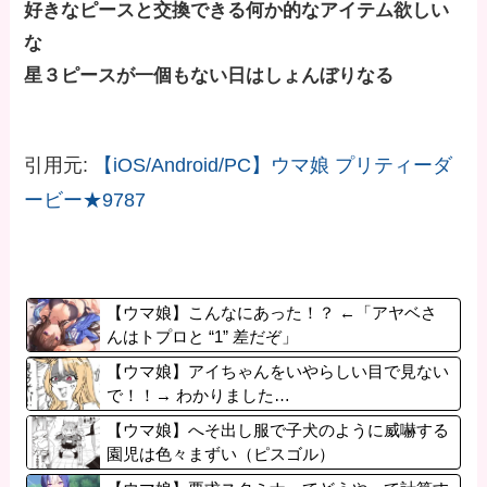
好きなピースと交換できる何か的なアイテム欲しい
な
星３ピースが一個もない日はしょんぼりなる
引用元:
【iOS/Android/PC】ウマ娘 プリティーダ
ービー★9787
【ウマ娘】こんなにあった！？ ←「アヤベさ
んはトプロと “1” 差だぞ」
【ウマ娘】アイちゃんをいやらしい目で見ない
で！！→ わかりました…
【ウマ娘】へそ出し服で子犬のように威嚇する
園児は色々まずい（ピスゴル）