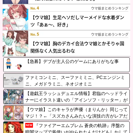
【急募】デブが主人公のゲームにありがちな事
ファミコンミニ、スーファミミニ、PCエンジンミ
ニ、メガドラミニ、ネオジオミニ
【遊戯王ラッシュデュエル情報】君臨のヘッドライ
ナーにイラスト違いの「アインソフ・リッター」が
収録決定！
【ウマ娘】このキャラが声優（まりんか）同じって
マジ！？←「スズカさんみたいな演技の方がレアだ
と聞いて驚いたよ」
『ファイアーエムブレム 蒼炎の軌跡』序盤の
NEW
暗闇マップで斧使いがやられたんだけどもしかして