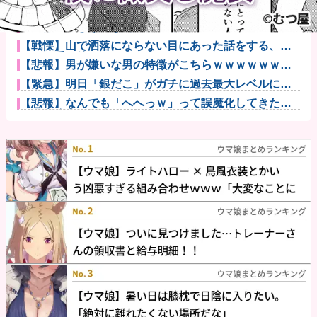
フリマ民「あと500円値下げ出来ませんか」ワイ「ほ～
い購入ｗ...
【画像】ごきげんな朝飯だ･･･他
【戦慄】山で洒落にならない目にあった話をする、オ
カルト系で他
【悲報】男が嫌いな男の特徴がこちらｗｗｗｗｗｗｗ
ｗｗｗ
【緊急】明日「銀だこ」がガチに過去最大レベルに混
みそうwww...
【悲報】なんでも「へへっｗ」って誤魔化してきたワ
イの末路がこ...