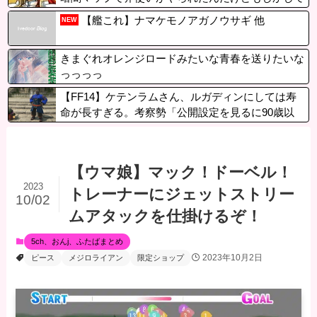
永久離脱なの？
【艦これ】ナマケモノアガノウサギ 他
NEW
きまぐれオレンジロードみたいな青春を送りたいな
っっっっ
【FF14】ケテンラムさん、ルガディンにしては寿
命が長すぎる。考察勢「公開設定を見るに90歳以
上、本人ではなく息子じゃないとおかしい」
【ウマ娘】マック！ドーベル！
2023
トレーナーにジェットストリー
10/02
ムアタックを仕掛けるぞ！
5ch、おんj、ふたばまとめ
2023年10月2日
ピース
メジロライアン
限定ショップ