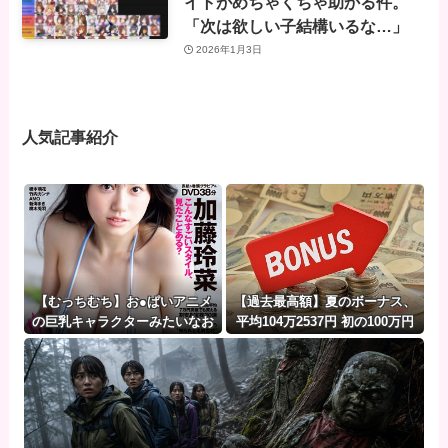
イトがめちゃくちゃ助かる件。
「次は欲しい子結構いるな…」
2026年1月3日
人気記事紹介
【むっちむち】お●ぱいアニメ
【過去最高額】夏のボーナス、
の巨乳キャラクターみたいなお
平均104万2537円 初の100万円
●ぱい女体グラドルさん、週プ
超
レの表紙と付録映像になる