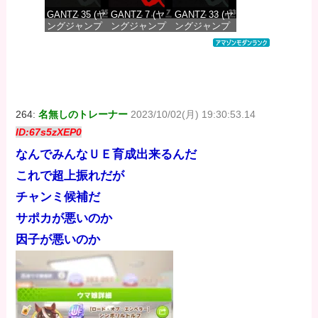
GANTZ 35 (ヤ
GANTZ 7 (ヤ
GANTZ 33 (ヤ
ングジャンプ
ングジャンプ
ングジャンプ
コミックス
コミックス
コミックス
DIGITAL)
DIGITAL)
DIGITAL)
価格：¥100
価格：¥100
価格：¥100
264:
名無しのトレーナー
2023/10/02(月) 19:30:53.14
ID:67s5zXEP0
なんでみんなＵＥ育成出来るんだ
これで超上振れだが
チャンミ候補だ
サポカが悪いのか
因子が悪いのか