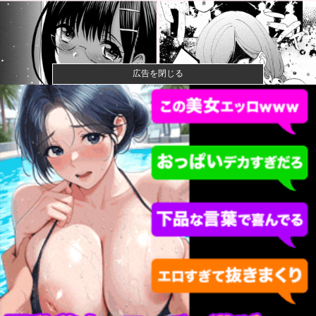
広告を閉じる
【画像】閉店間際の回転ずし、ネタの量がバグってる
と話題にｗｗ...
【画像】ハンターハンターさん、ガチで最強の新能力
を登場させて...
女性「レイプされました」検事「嘘では？」女性「傷
ついたので訴...
【速報】ひろゆき、離婚へｗｗｗ
【速報】靖国神社、軍服コスプレでの参拝を禁止へ他
宇宙人はいる？いて座の方角から72秒間捉えた強い電
波、50年...
【悲報】クレヨンしんちゃんでエッッッしたいキャ
ラ、満場一致で...
「今日のお前らが言うな大賞？」とメディア関係者の
一般人への苦...