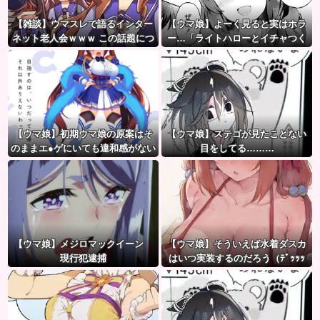
【雑談】ウマスレで語るインター
【ウマ娘】よーく見ると実はホラ
ネット老人会ｗｗｗ この話題につ
ー…「ライトハローとイチャつく
いていけないってマジ…！？
スティルトレ漫画」
【ウマ娘】初期ウマ娘の原案はそ
【ウマ娘】ステゴが見たことない
のままエ●ゲにいても違和感がない
目をしてる………
んだ。
【ウマ娘】メジロマックイーン
【ウマ娘】そういえば水着ダスカ
現行犯逮捕
はいつ実装するのだろう（ﾃﾞｯｯｯ