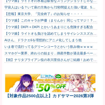
【ウマ娘】ライトオの水着は叡智なスリングショットじゃなく
て多分これ。
宇宙人はいる？いて座の方角から72秒間捉えた強い電波、50
年間正体分からぬ「Wow！信号」
【悲報】東京大学、『完全終了』のお知らせ・・・・
【ウマ娘】このキャラが声優（まりんか）同じってマジ！？
←「スズカさんみたいな演技の方がレアだと聞いて驚いたよ」
【ウマ娘】DKPI × DKPI とかいうあまりにも危険すぎる配合
【ウマ娘】ライトオも負けを認めてしまうサイレンススズカ定
規概念ｗｗｗ他
AIさん、ドラクエ6を理想的にアニメ化してしまう他
いま巷で流行ってるグリーンコーラとかいう飲み物ｗｗｗｗ
スマホゲー業界、終わりの始まり…倒産件数が過去最多ペース
「数億円かけても爆ﾀﾋ」
【祝】ナリタブライアン役の衣川里佳さんがご結婚！おめでと
うございます！
【対象作品2500点以上】カドサマー2026第3弾