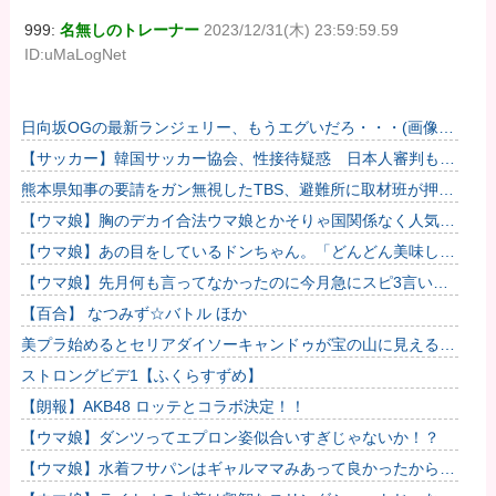
999:
名無しのトレーナー
2023/12/31(木) 23:59:59.59
ID:uMaLogNet
日向坂OGの最新ランジェリー、もうエグいだろ・・・(画像ど
ーん)
【サッカー】韓国サッカー協会、性接待疑惑 日本人審判も含
まれると報道 「Jリーグの審判を統括する人物」
熊本県知事の要請をガン無視したTBS、避難所に取材班が押し
入ってプライバシーに全く配慮しない報道を……
【ウマ娘】胸のデカイ合法ウマ娘とかそりゃ国関係なく人気出
るわな
【ウマ娘】あの目をしているドンちゃん。「どんどん美味しく
実る…♡」
【ウマ娘】先月何も言ってなかったのに今月急にスピ3言い出
したのが怪しいよな。
【百合】 なつみず☆バトル ほか
美プラ始めるとセリアダイソーキャンドゥが宝の山に見える
な…
ストロングビデ1【ふくらすずめ】
【朗報】AKB48 ロッテとコラボ決定！！
【ウマ娘】ダンツってエプロン姿似合いすぎじゃないか！？
【ウマ娘】水着フサパンはギャルママみあって良かったから引
く