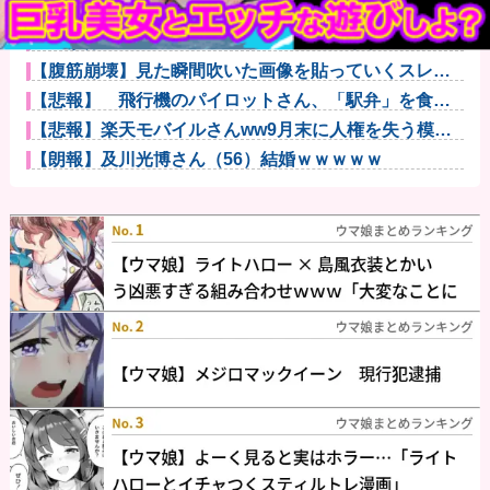
【画像】安井カノンちゃん、バニーガールコスプレで
うっかり谷間...
【画像】秋葉原で大量のメイド＆巫女たちが潮で水打
ちを実施ww...
【腹筋崩壊】見た瞬間吹いた画像を貼っていくスレｗ
ｗｗｗ他
【悲報】 飛行機のパイロットさん、「駅弁」を食べ
ていることが...
【悲報】楽天モバイルさんww9月末に人権を失う模様
wwwww
【朗報】及川光博さん（56）結婚ｗｗｗｗｗ