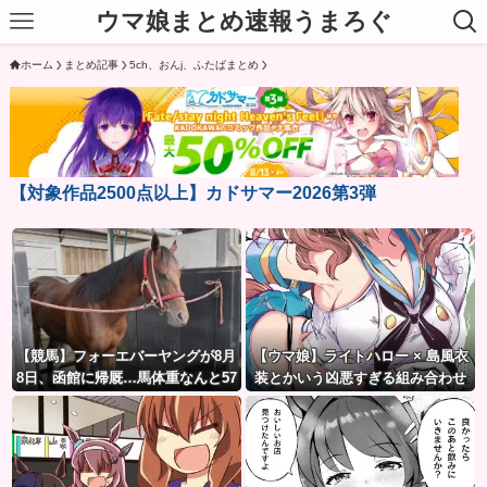
ウマ娘まとめ速報うまろぐ
ホーム
まとめ記事
5ch、おんj、ふたばまとめ
【対象作品2500点以上】カドサマー2026第3弾
【競馬】フォーエバーヤングが8月
【ウマ娘】ライトハロー × 島風衣
8日、函館に帰厩…馬体重なんと57
装とかいう凶悪すぎる組み合わせ
3キロ。←「デカすぎんだろ…」
ｗｗｗ「大変なことに…」