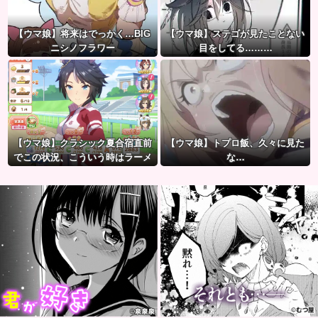
【ウマ娘】将来はでっかく…BIG
【ウマ娘】ステゴが見たことない
ニシノフラワー
目をしてる………
【ウマ娘】クラシック夏合宿直前
【ウマ娘】トプロ飯、久々に見た
でこの状況、こういう時はラーメ
な…
ン食べてもいいのかな？