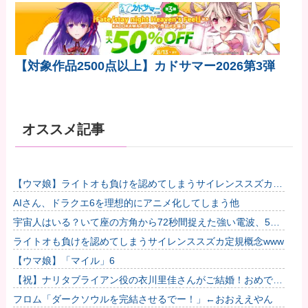
【対象作品2500点以上】カドサマー2026第3弾
オススメ記事
【ウマ娘】ライトオも負けを認めてしまうサイレンススズカ定
規概念ｗｗｗ他
AIさん、ドラクエ6を理想的にアニメ化してしまう他
宇宙人はいる？いて座の方角から72秒間捉えた強い電波、50
年間正体分からぬ「Wow！信号」
ライトオも負けを認めてしまうサイレンススズカ定規概念www
【ウマ娘】「マイル」6
【祝】ナリタブライアン役の衣川里佳さんがご結婚！おめでと
うございます！
フロム「ダークソウルを完結させるでー！」←おおええやん