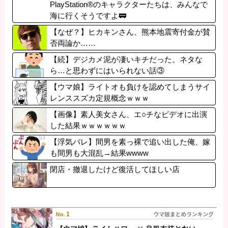
PlayStation®のキャラクターたちは、みんなで
海に行くそうですよ🚃
【なぜ？】ヒカキンさん、熊本地震寄付金が賛
否両論か……
【続】デジカメ泥が凄いキチだった。ネタな
ら…と思わずにはいられない話③
【ウマ娘】ライトオも負けを認めてしまうサイ
レンススズカ定規概念ｗｗｗ
【画像】素人美女さん、エ○チなビデオに出演
した結果ｗｗｗｗｗｗ
【浮気バレ】間男を素っ裸で追い出した俺、嫁
も間男も大混乱→結果wwww
閉店・撤退したけど復活してほしい店