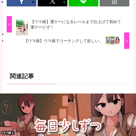
【ウマ娘】運ゲーになるレベルまで仕上げて初めて
運ゲーだぞ！
【ウマ娘】ウマ娘でコーチングして欲しい。
関連記事
【ウマ娘】とりあえず育成完了さ
せたウマ娘のスキルを取得するの
が面倒…このまま終わらせたろ！
←「実はこれちょっと損してる
ぞ」
2026年8月8日