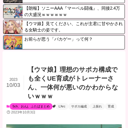
【朗報】ソニーAAA『マーベル闘魂』、同接2.4万
の大盛況ｗｗｗｗｗｗ
【ウマ娘】見てください、これが主君に甘やかされ
る女騎士の姿です。
お前らが思う「バカゲー」って何？
【ウマ娘】理想のサポカ構成で
も全くUE育成がトレーナーさ
2023
10/03
ん、一体何が悪いのかわからな
いｗｗｗ
5ch、おんj、ふたばまとめ
L’Arc
サポカ編成
上振れ
育成
2023年10月3日