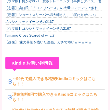
【ウマ娘】何かがｵｶｼｲ…賢さトレーニング（早押しクイズ）他
【悲報】浜口氏「『FF7 リバース』の大量コンテンツで疲れ、
離れたプレイヤーいた」他
【悲報】ショートスリーパー堀大輔さん、「寝た方がいい」な
どと誹謗中傷され配信中に泣き出してしまう
ゴルシとマックイーンその2167
【ウマ娘】ゴルシとマックイーンその2167
Tamamo Cross Scared of what?
【画像】 株の暴落を描いた漫画、ガチで怖いｗｗｗｗｗ
Kindle お買い得情報
～99円で購入できる格安Kindleコミックはこち
ら！！
現在無料0円で購入できるKindleコミックはこち
ら！！