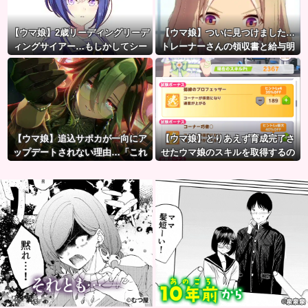
【ウマ娘】2歳リーディングリーデ
【ウマ娘】ついに見つけました…
ィングサイアー…もしかしてシー
トレーナーさんの領収書と給与明
ザリオって凄いのでは？
細！！
【ウマ娘】追込サポカが一向にア
【ウマ娘】とりあえず育成完了さ
ップデートされない理由…「これ
せたウマ娘のスキルを取得するの
だけ出さないってことは」
が面倒…このまま終わらせたろ！
←「実はこれちょっと損してる
ぞ」