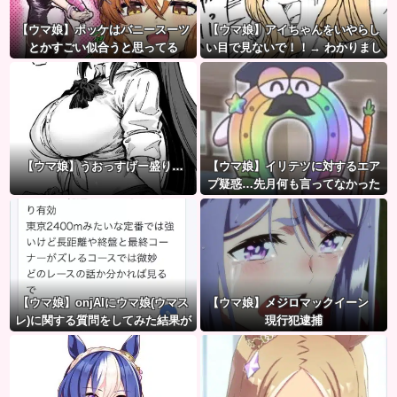
【ウマ娘】ポッケはバニースーツ
【ウマ娘】アイちゃんをいやらし
とかすごい似合うと思ってる
い目で見ないで！！→ わかりまし
た…
【ウマ娘】うおっすげー盛り…
【ウマ娘】イリテツに対するエア
プ疑惑…先月何も言ってなかった
のに今月急にスピ3言い出したのが
怪しいよな。
【ウマ娘】onjAIにウマ娘(ウマス
【ウマ娘】メジロマックイーン
レ)に関する質問をしてみた結果が
現行犯逮捕
草ｗｗｗ