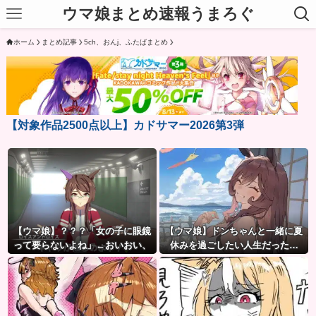
ウマ娘まとめ速報うまろぐ
ホーム
まとめ記事
5ch、おんj、ふたばまとめ
【対象作品2500点以上】カドサマー2026第3弾
【ウマ娘】？？？「女の子に眼鏡
【ウマ娘】ドンちゃんと一緒に夏
って要らないよね」←おいおい、
休みを過ごしたい人生だった…
こいつ●ぬぞ…