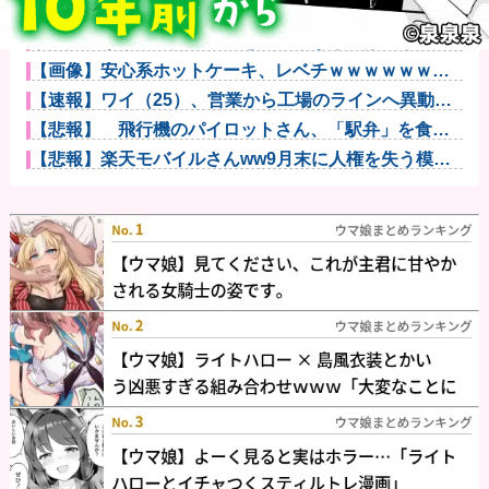
【画像】美人インフルエンサーさん「20歳でアルファ
ード一括で...
【議論】アメリカ人「原爆を落とさなければ、もっと
多くの日本人...
【画像】安心系ホットケーキ、レベチｗｗｗｗｗｗｗ
ｗｗｗｗｗｗ...
【速報】ワイ（25）、営業から工場のラインへ異動し
た結果・・...
【悲報】 飛行機のパイロットさん、「駅弁」を食べ
ていることが...
【悲報】楽天モバイルさんww9月末に人権を失う模様
wwwww