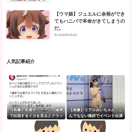
【ウマ娘】ジュエルに余裕ができ
てもハニバで本命がきてしまうの
だ。
2026年8月4日
人気記事紹介
【画像】部屋作りゲーム、確率
【画像】リアルみいちゃん、と
で出現するイカを見るとクラッ
んでもない格好でイベント出演
シュする不具合が発生ｗｗｗ
するwwwwwwwwww