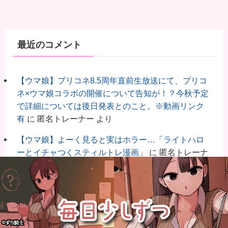
最近のコメント
【ウマ娘】プリコネ8.5周年直前生放送にて、プリコ
ネ×ウマ娘コラボの開催について告知が！？今秋予定
で詳細については後日発表とのこと。※動画リンク
有
に
匿名トレーナー
より
【ウマ娘】よーく見ると実はホラー…「ライトハロ
ーとイチャつくスティルトレ漫画」
に
匿名トレーナ
ー
より
【ウマ娘】プリコネ8.5周年直前生放送にて、プリコ
ネ×ウマ娘コラボの開催について告知が！？今秋予定
で詳細については後日発表とのこと。※動画リンク
有
に
匿名トレーナー
より