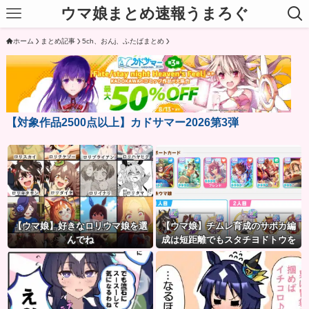
ウマ娘まとめ速報うまろぐ
ホーム
まとめ記事
5ch、おんj、ふたばまとめ
【対象作品2500点以上】カドサマー2026第3弾
【ウマ娘】好きなロリウマ娘を選
【ウマ娘】チムレ育成のサポカ編
んでね
成は短距離でもスタチヨドトウを
編成するってマジ！？ 根性サポカ
を編成していた意味…