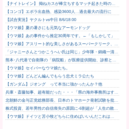
【ナイトレイン】 拗ねカスが棒立ちするマッチ起きた時の対
処法
【コンゴ】エボラ出血熱、感染3600人…過去最大の流行に
【試合実況】ヤクルトvs中日 8/6/18:00
【ウマ娘】夏の暑さにも元気なアーモンドッグ
【ウマ娘】あの事件から推定30周年です。←「もしかして」
【ウマ娘】アスリート的な美しさがあるスーパークリーク、い
いよね…
「ジャニーさんとつかこうへい氏は同じ」少年隊・錦織一清が
明かすレジェンドの共通点と我流の演出論
熊本･八代港で自衛隊の「病院船」が医療提供開始、診察と薬
剤処方…被災者向け大浴場も！
【ウマ娘】セイバーなウマ娘たち。
【ウマ娘】どんどん編んでもらう忠犬ミラ公たち
【ガンダム】ジオング って本当に強かったんか？他
兵庫・斎藤知事、超有能だった・・・「県の海外事務所はすべ
て閉鎖で。直営する意味ないし皆さんから理解得られないでし
北朝鮮の金与正党総務部長、日本のトマホーク発射試験を批
ょ」他
判…「軍事的選択肢」警告！
株式投資、若年男性の自信喪失の原因に-6割超が「人生の敗
者」自認
【ウマ娘】ドイツと苫小牧どちらに住めばいいんだこれは…