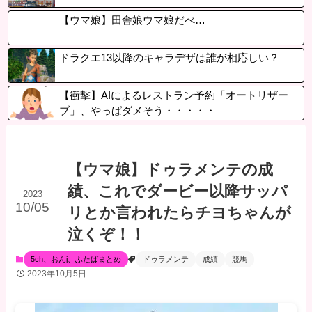
【ウマ娘】田舎娘ウマ娘だべ…
ドラクエ13以降のキャラデザは誰が相応しい？
【衝撃】AIによるレストラン予約「オートリザー
ブ」、やっぱダメそう・・・・・
【ウマ娘】ドゥラメンテの成
績、これでダービー以降サッパ
2023
10/05
リとか言われたらチヨちゃんが
泣くぞ！！
5ch、おんj、ふたばまとめ
ドゥラメンテ
成績
競馬
2023年10月5日