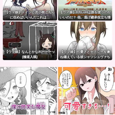
【ウマ娘】ドイツと苫小牧どちら
【ウマ娘】8月LoHは誰を使うのが
に住めばいいんだこれは…
いいのだ？ 他、逃げ継承役立ち情
報など
【ウマ娘】なんとかなれーーーッ
【ウマ娘】可愛さとセクシーを兼
(極道入稿)
ね備えている彼シャツシュヴァち