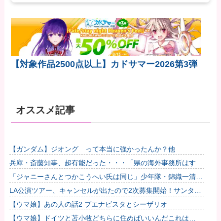
【対象作品2500点以上】カドサマー2026第3弾
オススメ記事
【ガンダム】ジオング って本当に強かったんか？他
兵庫・斎藤知事、超有能だった・・・「県の海外事務所はすべ
て閉鎖で。直営する意味ないし皆さんから理解得られないでし
「ジャニーさんとつかこうへい氏は同じ」少年隊・錦織一清が
ょ」他
明かすレジェンドの共通点と我流の演出論
LA公演ツアー、キャンセルが出たので2次募集開始！サンタア
ニタパークへ行くオプショナルツアーも決定！
【ウマ娘】あの人の話2 ブエナビスタとシーザリオ
【ウマ娘】ドイツと苫小牧どちらに住めばいいんだこれは…