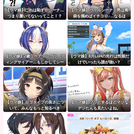
【ウマ娘】これは恥ずかシーナ…
【ウマ娘】ヴィルシーナ「男は胃
つまり履いてないってこと！？
袋を掴めばイチコロ♪…なるほ
ど。」→ 一方ジェンティルさん
（アカン）
【ウマ娘】2歳リーディングリーデ
【ウマ娘】8月LoHの先行は性能だ
ィングサイアー…もしかしてシー
けでいったら誰が強い？
ザリオって凄いのでは？
【ウマ娘】ロゴタイプの良さにつ
【ウマ娘】ゾッとするほどマジな
いて、みんなもっと知るべき
デジたんも見たいよね。