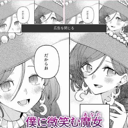
広告を閉じる
【警告】社会人「スムージーにキウイ皮ごと入れよ。
これ美容にい...
【悲報】風俗嬢やってる女の末路ｗｗｗｗｗｗｗｗｗ
ｗｗ
【悲報】映画館の客、ほぼバイオテロレベルのやらか
しで観客が避...
【画像】石川佳純さん(31)の体、エッッッッッッッッッ
ッッッ...
【仮面ライダーマイス】「変身ベルト DXマイスドライ
バー」ほ...
【朗報】秋田に日本最大級のAIデータセンター建設
へ 総事業費...
【広島対巨人14回戦】4（捕） 大城 卓三 6（一） 小
濱...
ベアマンがアストンマーチンからの高額オファーを拒
否してフェラ...