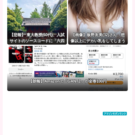
【悲報】 東大教授(60代)、入試
【画像】板野友美(32)さん、想
サイトのソースコードに「六四
像以上にデカい乳をしてしまう
天安門」と埋め込んだのがバレ
www
て懲戒処分
【朗報】Amazonで「GANTZ」が全巻100円