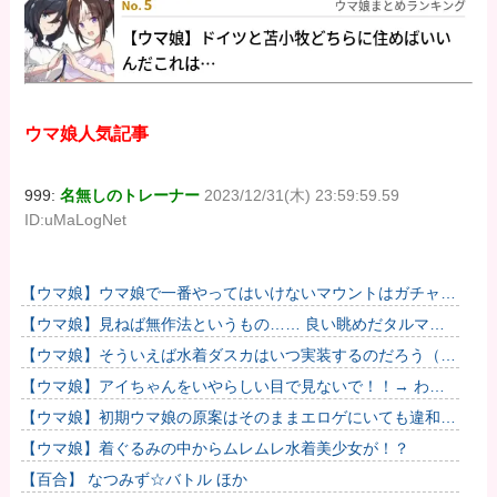
ウマ娘人気記事
999:
名無しのトレーナー
2023/12/31(木) 23:59:59.59
ID:uMaLogNet
【ウマ娘】ウマ娘で一番やってはいけないマウントはガチャで
も育成でもグッズでもなく、これ。
【ウマ娘】見ねば無作法というもの…… 良い眺めだタルマ
エ…（殴
【ウマ娘】そういえば水着ダスカはいつ実装するのだろう（ﾃﾞ
ｯｯｯ
【ウマ娘】アイちゃんをいやらしい目で見ないで！！→ わか
りました…
【ウマ娘】初期ウマ娘の原案はそのままエロゲにいても違和感
がないんだ。
【ウマ娘】着ぐるみの中からムレムレ水着美少女が！？
【百合】 なつみず☆バトル ほか