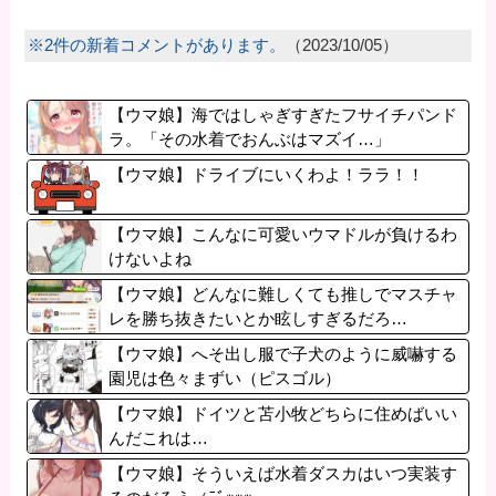
※2件の新着コメントがあります。
（2023/10/05）
【ウマ娘】海ではしゃぎすぎたフサイチパンド
ラ。「その水着でおんぶはマズイ…」
【ウマ娘】ドライブにいくわよ！ララ！！
【ウマ娘】こんなに可愛いウマドルが負けるわ
けないよね
【ウマ娘】どんなに難しくても推しでマスチャ
レを勝ち抜きたいとか眩しすぎるだろ…
【ウマ娘】へそ出し服で子犬のように威嚇する
園児は色々まずい（ピスゴル）
【ウマ娘】ドイツと苫小牧どちらに住めばいい
んだこれは…
【ウマ娘】そういえば水着ダスカはいつ実装す