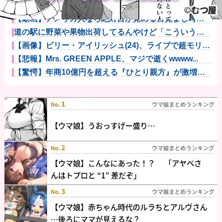
充電ケーブルってさ他
【動画】アメリカ人なら絶対目が覚める目覚まし時計
がこちらｗｗ...
道の駅に野菜や果物出荷してるんやけど「こういうの
欲しい」とか...
【画像】ビリー・アイリッシュ(24)、ライブで超モリマ
ンスジ...
【悲報】Mrs. GREEN APPLE、マジで逝くwwww...
【驚愕】年商10億円を超える『ひとり親方』が激増
Mac m...