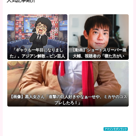
「ギャラも一年目になりまし
【動画】ショートスリーパー堀
た」。アジアン解散→ピン芸人
大輔、視聴者の「寝た方がい
になった馬場園梓が直面した現
い」の一言に鬼激怒ｗｗｗｗ
実、そして携える芸人としての
矜持
【画像】黒人女さん「進撃の巨人好きやなぁ···せや、ミカサのコス
プレしたろ！」