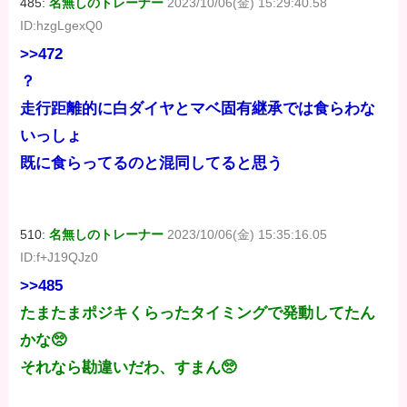
485:
名無しのトレーナー
2023/10/06(金) 15:29:40.58
ID:hzgLgexQ0
>>472
？
走行距離的に白ダイヤとマベ固有継承では食らわな
いっしょ
既に食らってるのと混同してると思う
510:
名無しのトレーナー
2023/10/06(金) 15:35:16.05
ID:f+J19QJz0
>>485
たまたまポジキくらったタイミングで発動してたん
かな🥺
それなら勘違いだわ、すまん🥺