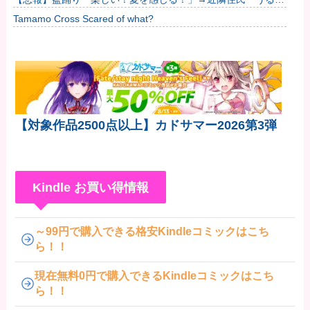
い」→開催場所半減
Tamamo Cross Scared of what?
【対象作品2500点以上】カドサマー2026第3弾
Kindle お買い得情報
～99円で購入できる格安Kindleコミックはこち
ら！！
現在無料0円で購入できるKindleコミックはこち
ら！！