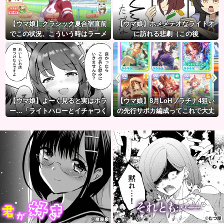
【ウマ娘】クラシック夏合宿直前
【ウマ娘】ホメメテオなライトオ
でこの状況、こういう時はラーメ
に訪れる悲劇（この後
ン食べてもいいのかな？
【ウマ娘】よーく見ると実はホラ
【ウマ娘】8月LoHプラチナ4狙い
ー…「ライトハローとイチャつく
の先行サポカ編成ってこれで大丈
スティルトレ漫画」
夫？