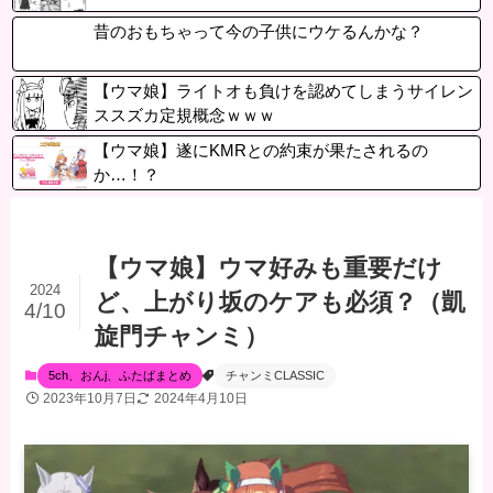
昔のおもちゃって今の子供にウケるんかな？
【ウマ娘】ライトオも負けを認めてしまうサイレン
ススズカ定規概念ｗｗｗ
【ウマ娘】遂にKMRとの約束が果たされるの
か…！？
【ウマ娘】ウマ好みも重要だけ
2024
ど、上がり坂のケアも必須？（凱
4/10
旋門チャンミ）
5ch、おんj、ふたばまとめ
チャンミCLASSIC
2023年10月7日
2024年4月10日