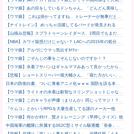
るわな
【ウマ娘】あの目をしているドンちゃん。「どんどん美味しく
実る…♡」
【ウマ娘】 これは掛かってますね… トレーナーが無事だとい
いのですが…
【ナイトレイン】 めっちゃ活躍してるバードが発見される
【山積み悲報】スプラトゥーンレイダース、2周目でもまだ緑
茶ｗｗｗｗｗｗ
【NBA】カワイ疑惑だけじゃない？ LACへの2015年の処分が
再び注目
【ウマ娘】アルヴにウマっ気出すｶｲﾁｮｰ
【ウマ娘】ごぞんじの事をごぞんじないのですか！？
【ウマ娘】水着フサパンはギャルママみあって良かったから引
く
【悲報】ショートスリーパー堀大輔さん、「寝た方がいい」な
どと誹謗中傷され配信中に泣き出してしまう
日本の防衛白書、ついに青春アニメ化ｗｗｗ 国防を語る本な
のに表紙が謎すぎる
【ウマ娘】ライトオの水着は叡智なスリングショットじゃなく
て多分これ。
【ウマ娘】このキャラが声優（まりんか）同じってマジ！？
←「スズカさんみたいな演技の方がレアだと聞いて驚いたよ」
『ケムコ』とかいうRPGを大量生産してる謎のメーカー他
【ウマ娘】何かがｵｶｼｲ…賢さトレーニング（早押しクイズ）他
中国海軍の艦隊に所属する052C型ミサイル駆逐艦「長春」と
052D型「厦門」が編隊航行訓練！
【悲報】盆踊り「楽しい！夏を感じる！」→近隣住民「うるさ