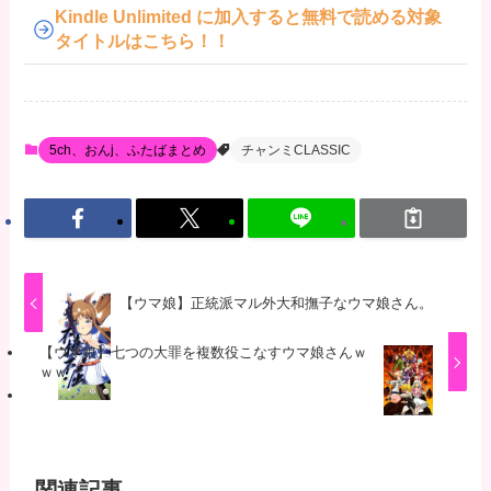
Kindle Unlimited に加入すると無料で読める対象
タイトルはこちら！！
5ch、おんj、ふたばまとめ
チャンミCLASSIC
【ウマ娘】正統派マル外大和撫子なウマ娘さん。
【ウマ娘】七つの大罪を複数役こなすウマ娘さんｗ
ｗｗ
関連記事