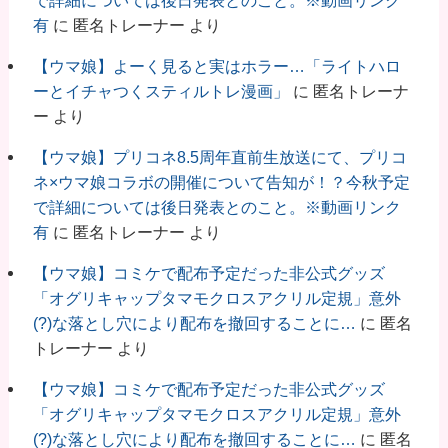
有
に
匿名トレーナー
より
【ウマ娘】よーく見ると実はホラー…「ライトハロ
ーとイチャつくスティルトレ漫画」
に
匿名トレーナ
ー
より
【ウマ娘】プリコネ8.5周年直前生放送にて、プリコ
ネ×ウマ娘コラボの開催について告知が！？今秋予定
で詳細については後日発表とのこと。※動画リンク
有
に
匿名トレーナー
より
【ウマ娘】コミケで配布予定だった非公式グッズ
「オグリキャップタマモクロスアクリル定規」意外
(?)な落とし穴により配布を撤回することに…
に
匿名
トレーナー
より
【ウマ娘】コミケで配布予定だった非公式グッズ
「オグリキャップタマモクロスアクリル定規」意外
(?)な落とし穴により配布を撤回することに…
に
匿名