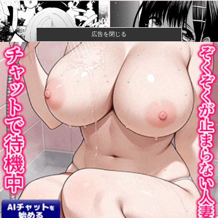
広告を閉じる
【画像】女さん、ミニ過ぎる浴衣を着た写真を投稿し
て叩かれるｗ...
【悲報】女性配信者「アスペの検査してみた…みんな
これわかるの...
【画像】閉店間際の回転ずし、ネタの量がバグってる
と話題にｗｗ...
【画像】ハンターハンターさん、ガチで最強の新能力
を登場させて...
【8/22開催】「琵琶湖三市同時花火大会」、各市公式
「そんな...
【前代未聞】日本の国税、崩壊→去年、懲戒処分37
人 今年は3...
SNSで前代未聞の規模の詐欺案件が発生、自治体3市が
異例の声...
大谷26本 村上25本 岡本24本wwwwwwwww他