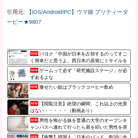
引用元:
【iOS/Android/PC】ウマ娘 プリティーダ
ービー★9807
パヨク「中国が日本を占領するのってすご
NEW
く簡単だと思うよ。西日本の原発にミサイルを
撃ち込めばいい」 [8/9]
ゲームって必ず「研究施設ステージ」が必
NEW
ずあるよな
痩せたい奴はブラックコーヒー飲め
NEW
【閲覧注意】絶望の瞬間、これ以上の光景
NEW
はない・・・・・（動画あり）
男性を怖がる妹を普通の大学のオープンキ
NEW
ャンパスへ連れて行ったら肩を叩いた男性を突
き飛ばした。女子大しかないのかな？
【衝撃】韓国人「日本のバンド、歌詞に全
NEW