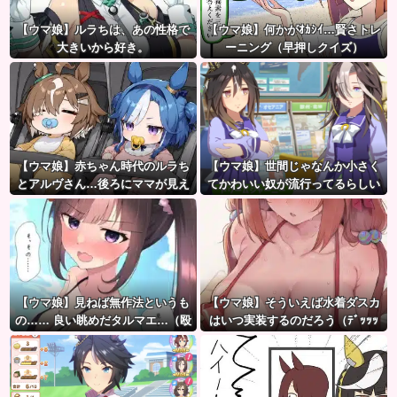
【ウマ娘】ルラちは、あの性格で
【ウマ娘】何かがｵｶｼｲ…賢さトレ
大きいから好き。
ーニング（早押しクイズ）
【ウマ娘】赤ちゃん時代のルラち
【ウマ娘】世間じゃなんか小さく
とアルヴさん…後ろにママが見え
てかわいい奴が流行ってるらしい
るな？
な？
【ウマ娘】見ねば無作法というも
【ウマ娘】そういえば水着ダスカ
の…… 良い眺めだタルマエ…（殴
はいつ実装するのだろう（ﾃﾞｯｯｯ