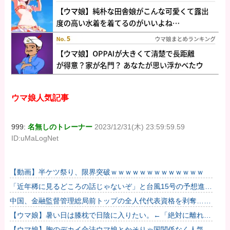
ウマ娘人気記事
999:
名無しのトレーナー
2023/12/31(木) 23:59:59.59
ID:uMaLogNet
【動画】半ケツ祭り、限界突破ｗｗｗｗｗｗｗｗｗｗｗｗｗ
「近年稀に見るどころの話じゃないぞ」と台風15号の予想進路
に困惑する人が多数、偏西風が全く通用していないんだけ
中国、金融監督管理総局前トップの全人代代表資格を剥奪…重
ど……
大な規律違反で！
【ウマ娘】暑い日は膝枕で日陰に入りたい。←「絶対に離れた
くない場所だな」
【ウマ娘】胸のデカイ合法ウマ娘とかそりゃ国関係なく人気出