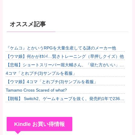
オススメ記事
『ケムコ』とかいうRPGを大量生産してる謎のメーカー他
【ウマ娘】何かがｵｶｼｲ…賢さトレーニング（早押しクイズ）他
【悲報】ショートスリーパー堀大輔さん、「寝た方がいい」な
どと誹謗中傷され配信中に泣き出してしまう
4コマ「とれプチ(3)サンプルを着服」
【ウマ娘】4コマ「とれプチ(3)サンプルを着服」
Tamamo Cross Scared of what?
【朗報】 Switch2、ゲームキューブを抜く。発売約1年で2368
万台突破
Kindle お買い得情報