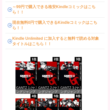
～99円で購入できる格安Kindleコミックはこち
ら！！
現在無料0円で購入できるKindleコミックはこち
ら！！
Kindle Unlimited に加入すると無料で読める対象
タイトルはこちら！！
1位
2位
3位
GANTZ 1 (ヤ
GANTZ 2 (ヤ
GANTZ 3 (ヤ
ングジャンプ
ングジャンプ
ングジャンプ
コミックス
コミックス
コミックス
4位
5位
6位
DIGITAL)
DIGITAL)
DIGITAL)
価格：¥100
価格：¥100
価格：¥100