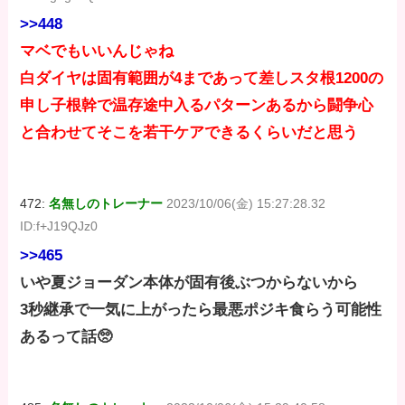
>>448
マベでもいいんじゃね
白ダイヤは固有範囲が4まであって差しスタ根1200の
申し子根幹で温存途中入るパターンあるから闘争心
と合わせてそこを若干ケアできるくらいだと思う
472:
名無しのトレーナー
2023/10/06(金) 15:27:28.32
ID:f+J19QJz0
>>465
いや夏ジョーダン本体が固有後ぶつからないから
3秒継承で一気に上がったら最悪ポジキ食らう可能性
あるって話🥺