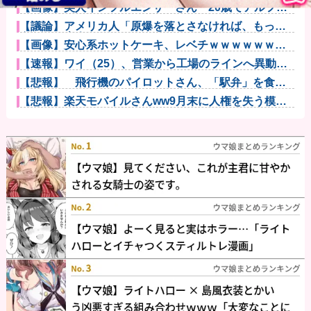
【画像】美人インフルエンサーさん「20歳でアルファ
ード一括で...
【議論】アメリカ人「原爆を落とさなければ、もっと
多くの日本人...
【画像】安心系ホットケーキ、レベチｗｗｗｗｗｗｗ
ｗｗｗｗｗｗ...
【速報】ワイ（25）、営業から工場のラインへ異動し
た結果・・...
【悲報】 飛行機のパイロットさん、「駅弁」を食べ
ていることが...
【悲報】楽天モバイルさんww9月末に人権を失う模様
wwwww