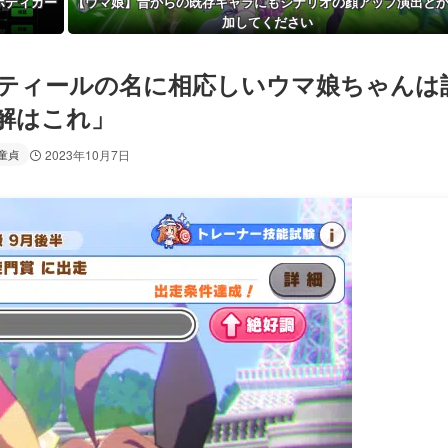
ボディガー
【ウマ娘】昔からの既存キャラにもシナリオの顔アップ演出と
加してください
ティールの名に相応しいウマ娘ちゃんは
解はこれ」
童貞
2023年10月7日