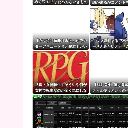
【悲報】Googleのエンジニア「AIで仕事がつまらな
めて♡ ←「またへんないきもの
請が来るがコメント
がふえてる…」
【ウマ娘】（審議）無凸ブーケと完凸シャカール、中
ず拒否してし
【ウマ娘】覚醒Lv6、7の解放が今後2か月置きに実装
【ウマ娘】須藤叶希さんがワン
【ウマ娘】まるで私
ダーアキュート号と邂逅！いい
ーさんみたい♪ ←「
ツーショットだ
強者スペ一族
『真・女神転生』そういや何が
【8月LOH】逃げ育
女神で転生なのか全く気にしな
ティル使うというの
いでプレイしてた『真・女神転
な
生2』