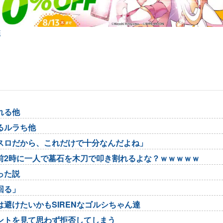
弾
れる他
るルラち他
スロだから、これだけで十分なんだよね」
前2時に一人で墓石を木刀で叩き割れるよな？ｗｗｗｗｗ
った説
回る」
避けたいかもSIRENなゴルシちゃん達
ントを見て思わず拒否してしまう