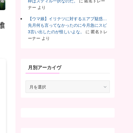
か追
枠はスティル一択なのだ。
に
匿名トレー
ナー
より
【ウマ娘】イリテツに対するエアプ疑惑…
誰
先月何も言ってなかったのに今月急にスピ
3言い出したのが怪しいよな。
に
匿名トレ
ーナー
より
月別アーカイヴ
月
別
ア
ー
カ
イ
ヴ