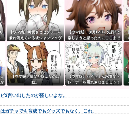
ち
【ウマ娘】可愛さとセクシーを
【ウマ娘】（8月LoH）先行3で
…
兼ね備えている彼シャツシュヴ
楽しようと思ったのにここまで
ァち
環境が変わるとは思わなかった
のだ…
は
【ウマ娘】親父と娘…なのよ
【ウマ娘】セイちゃん水着でト
感が
ね。
レーナーを照れさせましょう！
→ 結果
ピ3言い出したのが怪しいよな。
トはガチャでも育成でもグッズでもなく、これ。