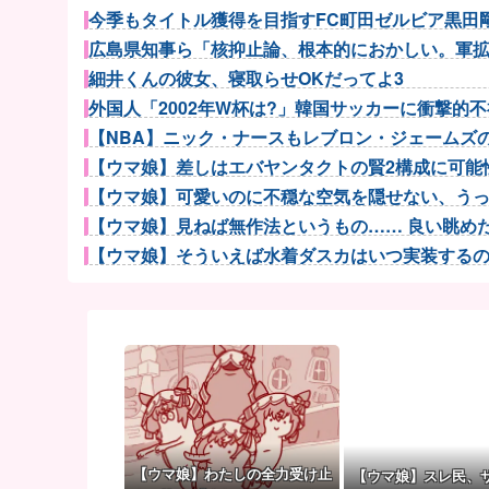
今季もタイトル獲得を目指すFC町田ゼルビア黒田剛監
広島県知事ら「核抑止論、根本的におかしい。軍拡競
細井くんの彼女、寝取らせOKだってよ3
外国人「2002年W杯は?」韓国サッカーに衝撃的不祥
【NBA】ニック・ナースもレブロン・ジェームズのP
【ウマ娘】差しはエバヤンタクトの賢2構成に可能性
【ウマ娘】可愛いのに不穏な空気を隠せない、うっか
【ウマ娘】見ねば無作法というもの…… 良い眺めだタ
【ウマ娘】そういえば水着ダスカはいつ実装するのだろ
【ウマ娘】アイちゃんをいやらしい目で見ないで！！→
富士登山ツアー中に64歳男性死亡 8合目付近で意
【朗報】長野桃羽「嗣永桃子さんと道重さゆみさんが
【医師解説】飲酒後の「締めのラーメン欲」の原因は？
ウクライナ軍参謀本部「今年のロシア軍死傷者24万人
【画像】8月だから夏に撮った写真あげていく
無神経な人あるある
【ウマ娘】わたしの全力受け止
【ウマ娘】スレ民、