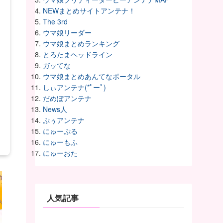
NEWまとめサイトアンテナ！
The 3rd
ウマ娘リーダー
ウマ娘まとめランキング
とろたまヘッドライン
ガッてな
ウマ娘まとめあんてなポータル
しぃアンテナ(*ﾟーﾟ)
だめぽアンテナ
News人
ぷぅアンテナ
にゅーぷる
にゅーもふ
にゅーおた
人気記事