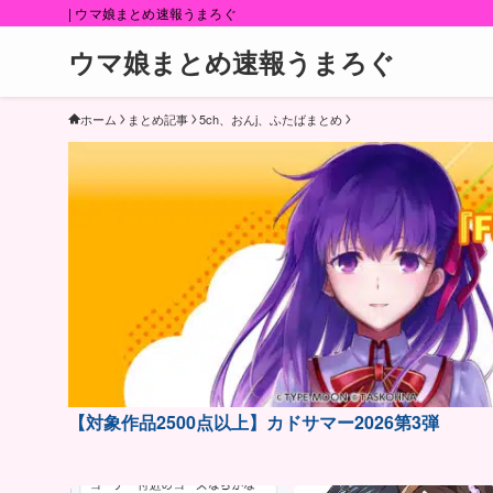
| ウマ娘まとめ速報うまろぐ
ウマ娘まとめ速報うまろぐ
ホーム
まとめ記事
5ch、おんj、ふたばまとめ
【対象作品2500点以上】カドサマー2026第3弾