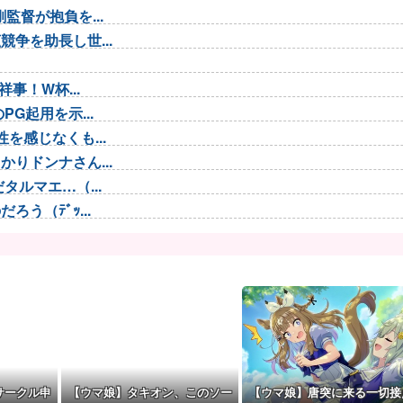
督が抱負を...
争を助長し世...
事！W杯...
G起用を示...
を感じなくも...
りドンナさん...
ルマエ…（...
う（ﾃﾞｯ...
 わかりま...
識失う
理想のアイド...
 脳の錯覚...
…新規兵力...
サークル申
【ウマ娘】タキオン、このソー
【ウマ娘】唐突に来る一切接