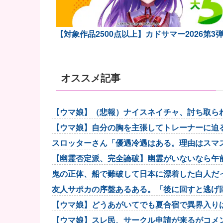
【対象作品2500点以上】カドサマー2026第3
オススメ記事
【ウマ娘】（悲報）ナイスネイチャ、討ち取ら
【ウマ娘】自分の胸を主張してトレーナーに迫
スロッターさん「優遇冷遇はある。理由はスマ
【幽霊否定派、完全論破】幽霊がいないなら午
鬼の正体、船で難破して日本に漂着した白人だ
友人サポカの序盤あるある。「後に回すと逃げ
【ウマ娘】どうあがいてでも夏合宿で異界入りは
【ウマ娘】スレ民、サークル申請が来るがコメ