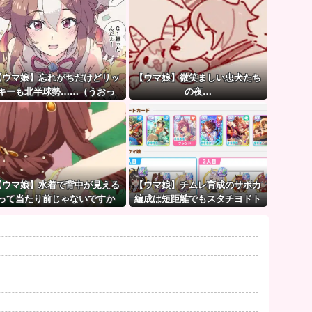
【ウマ娘】忘れがちだけどリッ
【ウマ娘】微笑ましい忠犬たち
キーも北半球勢……（うおっ
の夜…
【ウマ娘】水着で背中が見える
【ウマ娘】チムレ育成のサポカ
って当たり前じゃないですか
編成は短距離でもスタチヨドト
ウを編成するってマジ！？ 根性
サポカを編成していた意味…