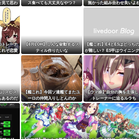
くなっ...
を見て思わ
ス食べても大丈夫なやつ？
無かった組み合わせ良いよ
距離先行編成...
まう
予定！第...
のトレーナ
【8月LOH】こんな挙動するス
【艦これ】E4とE5はどっち
これぞ恋愛
ティル作りたいな
が難しい？ E5甲はウイニン
…」
ンって聞いたんだけど
成にスピス
【艦これ】今回ソ連艦てまたユ
【ウマ娘】自分の胸を主張し
もあるのだ
ーロの仲間入りしとんのか
トレーナーに迫るルラち