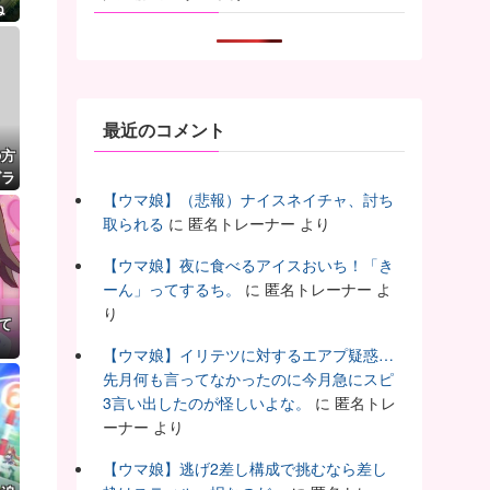
ね
最近のコメント
の方
グラ
【ウマ娘】（悲報）ナイスネイチャ、討ち
取られる
に
匿名トレーナー
より
【ウマ娘】夜に食べるアイスおいち！「き
ーん」ってするち。
に
匿名トレーナー
よ
り
て
【ウマ娘】イリテツに対するエアプ疑惑…
先月何も言ってなかったのに今月急にスピ
3言い出したのが怪しいよな。
に
匿名トレ
ーナー
より
【ウマ娘】逃げ2差し構成で挑むなら差し