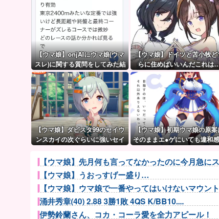
【ウマ娘】onjAIにウマ娘(ウマ
【ウマ娘】ドイツと苫小牧ど
スレ)に関する質問をしてみた結
らに住めばいいんだこれは
果が草ｗｗｗ
【ウマ娘】ダビスタ99のセイウ
【ウマ娘】初期ウマ娘の原案
ンスカイの次ぐらいに強いセイ
そのままエ●ゲにいても違和
ちゃん。
ないんだ。
【ウマ娘】先月何も言ってなかったのに今月急にス
【ウマ娘】うおっすげー盛り…
【ウマ娘】ウマ娘で一番やってはいけないマウン
涌井秀章(40) 2.88 3勝1敗 4QS K/BB10....
伊勢鈴蘭さん、コカ・コーラ愛を全力アピール！