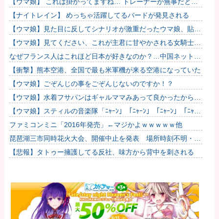
【ウマ娘】 これは掛かってますね… トレーナーが無事だとい
いのですが…
【ナイトレイン】 めっちゃ活躍してるバードが発見される
【ウマ娘】見た目に反してシナリオが激重だったウマ娘、貼
る。
【ウマ娘】見てください、これが主君に甘やかされる女騎士の
姿です。
なぜフランス人はこれほど日本が好きなのか？…中国ネット
「中国と北朝鮮を除いて日本が好き」！
【衝撃】熊本空港、全国で最も米軍機が来る空港になっていた
【ウマ娘】ごぞんじの事をごぞんじないのですか！？
【ウマ娘】水着フサパンはギャルママみあって良かったから引
く
【ウマ娘】スティルの音楽隊「ﾆｬｰﾝ」「ﾆｬｰﾝ」「ﾆｬｰﾝ」「ﾆｬｰ
ﾝ?」他
ファミコンミニ「2016年発売」←マジかよｗｗｗｗｗ他
琵琶湖三市同時花火大会、開催中止を発表 場所時刻不明・許
可なし・交通整理なし・市が関与否定
【悲報】タトゥー擁護してる反社、味方から背中を刺される