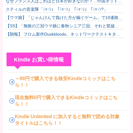
なぜフランス人はこれほど日本が好きなのか？…中国ネット
「中国と北朝鮮を除いて日本が好き」！
スティルの音楽隊「ﾆｬｰﾝ」「ﾆｬｰﾝ」「ﾆｬｰﾝ」「ﾆｬｰﾝ?」
【ウマ娘】「じゃんけんで負けた方が煽ぐゲーム」で10連敗中
のゼファー
【SS】「無敗の三冠ウマ娘に春秋シニア三冠、それと凱旋門
で勝利したら結婚してもいいよ」と担当ウマ娘に発言した普通
【朗報】 フロム新作Duskbloods、ネットワークテストキタ
のトレー...
━━━━(゜∀゜)━━━━!!
Kindle お買い得情報
～99円で購入できる格安Kindleコミックはこち
ら！！
現在無料0円で購入できるKindleコミックはこち
ら！！
Kindle Unlimited に加入すると無料で読める対象
タイトルはこちら！！