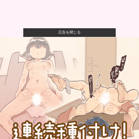
広告を閉じる
【画像】女さん「貧乳だから男水着で市民プールいっ
たら周りがコ...
【画像】女性、『大人のおもちゃ』を入れたままMRI
検査を受け...
一般作だけどエロいシーンがあって、妙にムラムラし
てしまった作...
【悲報】 幻影旅団の団長さん、激太りすると全てが台
無しになる
なぜフランス人はこれほど日本が好きなのか？…中国
ネット「中国...
熊本避難所で大工が手伝おうとしたら「勝手な事する
な」と行政側...
松井秀喜の凄さは31本塁打ではなく、高打率で打点稼
ぐ安定感こ...
日本韓国台湾「少子化です」←わかる 中国北朝鮮
「少子化です」...