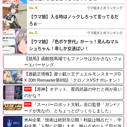
【競馬】函館競馬場でもファンサは欠かさないフォ
ーエバーヤング
【遊戯王情報】遊☆戯☆王デュエルモンスターズG
X 20th Remaster第69話「クロノスVSナポレオン！
トイソルジャーの行進」プレミア公開開始！
【原神】オデット、星四武器の中だと何が良い
NEW
のかな？
『スーパーロボット大戦』谷口監督「ガン×ソ
NEW
ードが先なの、とちょっとびっくりしました」
米AI企業「技術は絶対非公開！利益は独占だ！」中
AI企業「人類に公開します、独り占めなんて罰が当