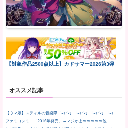
【対象作品2500点以上】カドサマー2026第3弾
オススメ記事
【ウマ娘】スティルの音楽隊「ﾆｬｰﾝ」「ﾆｬｰﾝ」「ﾆｬｰﾝ」「ﾆｬｰ
ﾝ?」他
ファミコンミニ「2016年発売」←マジかよｗｗｗｗｗ他