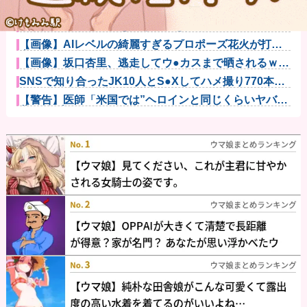
【画像】女芸人の吉住さん、メイクしたら普通に美人
の部類だった...
絵師「このイラストを描く過程をタイムラプスで動画
にしました！...
【画像】AIレベルの綺麗すぎるプロポーズ花火が打ち
上がる㊗?...
【画像】坂口杏里、逃走してウ●カスまで晒されるｗｗ
ｗｗｗ
SNSで知り合ったJK10人とS●Xしてハメ撮り770本撮
っ...
【警告】医師「米国では”ヘロインと同じくらいヤバい
薬”が日本...