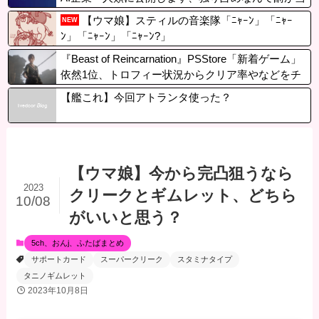
たる」←これｗｗ
【ウマ娘】スティルの音楽隊「ﾆｬｰﾝ」「ﾆｬｰ
NEW
ﾝ」「ﾆｬｰﾝ」「ﾆｬｰﾝ?」
『Beast of Reincarnation』PSStore「新着ゲーム」
依然1位、トロフィー状況からクリア率やなどをチ
ェック。プレイした感想を聞かせて！
【艦これ】今回アトランタ使った？
【ウマ娘】今から完凸狙うなら
2023
クリークとギムレット、どちら
10/08
がいいと思う？
5ch、おんj、ふたばまとめ
サポートカード
スーパークリーク
スタミナタイプ
タニノギムレット
2023年10月8日