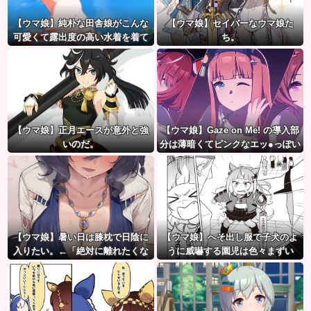
【ウマ娘】純朴な田舎娘がこんな
【ウマ娘】セイバーなウマ娘た
可愛くて露出度の高い水着を着て
ち。
るのがいいよね…
【ウマ娘】正月エースが意外と強
【ウマ娘】Gaze on Me! の導入部
いのだ。
分は薄暗くてピンクなエッ●っぽい
雰囲気だから何でも叡智に見える
よね。
【ウマ娘】暑い日は膝枕で日陰に
【ウマ娘】へそ出し服で子犬のよ
入りたい。←「絶対に離れたくな
うに威嚇する園児は色々まずい
い場所だな」
（ピスゴル）