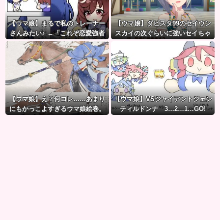
【ウマ娘】まるで私のトレーナー
【ウマ娘】ダビスタ99のセイウン
さんみたい♪ ←「これぞ恋愛強者
スカイの次ぐらいに強いセイちゃ
スペ一族…」
ん。
【ウマ娘】え？何コレ……あまり
【ウマ娘】VSジャイアントジェン
にもかっこよすぎるウマ娘絵巻。
ティルドンナ 3…2…1…GO!