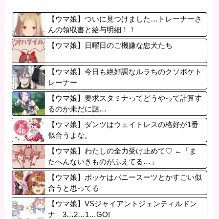
【ウマ娘】ついに見つけました…トレーナーさ
んの領収書と給与明細！！
【ウマ娘】日曜日のご機嫌な忠犬たち
【ウマ娘】今日も絶好調なルラちのクソボケト
レーナー
【ウマ娘】要求スタミナってどうやって計算す
るのか未だに謎…
【ウマ娘】ダンツはウェイトレスの格好が1番
似合うよな。
【ウマ娘】わたしの全力受け止めて♡ ←「ま
たへんないきものがふえてる…」
【ウマ娘】ポッケはバニースーツとかすごい似
合うと思ってる
【ウマ娘】VSジャイアントジェンティルドン
ナ 3…2…1…GO!