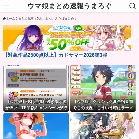
ウマ娘まとめ速報うまろぐ
ホーム
まとめ記事
5ch、おんj、ふたばまとめ
【対象作品2500点以上】カドサマー2026第3弾
【ウマ娘】便利に慣れ過ぎると後
【ウマ娘】クラシック夏合宿直前
が怖い…TP半額キャンペーンが待
でこの状況、こういう時はラーメ
ち遠しいわね
ン食べてもいいのかな？