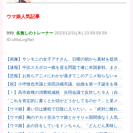
ウマ娘人気記事
999:
名無しのトレーナー
2023/12/31(木) 23:59:59.59
ID:uMaLogNet
【画像】サンモニの女子アナさん、日曜の朝から素材を提供し
てしまう
【速報】中比スカボロー礁を巡る問題で遂に米国参戦、まさか
のこっち擁護であっち批判！！
【悲報】お前らアニメにわかが過ぎてこのアニメ知らないｗｗ
ｗｗｗ
【祝】小坪慎也市議と添田詩織市議、結婚＆第一子誕生を発表
→ ｗｗｗｗｗｗｗｗｗｗｗｗ
【！】高市政権の消費税減税 合同会議で反対した９人（自民
党議員）が晒されてしまうｗｗｗｗｗｗ
「これを肯定的に書くとか頭がどうかしてるのか？」と某メデ
ィアの焚書称賛記事にツッコミ殺到、自分で本屋を作るとかそ
【ウマ娘】暑い日は膝枕で日陰に入りたい。←「絶対に離れた
ういう話...
くない場所だな」
【ウマ娘】胸のデカイ合法ウマ娘とかそりゃ国関係なく人気出
るわな
【ウマ娘】あの目をしているドンちゃん。「どんどん美味しく
実る…♡」