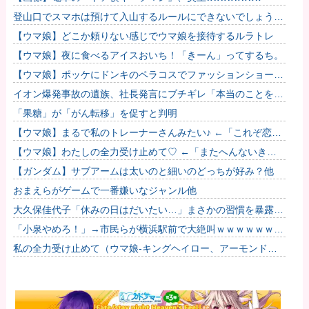
登山口でスマホは預けて入山するルールにできないでしょう
か？山はそれほどの覚悟で入る場所だと思うのです
【ウマ娘】どこか頼りない感じでウマ娘を接待するルラトレ
【ウマ娘】夜に食べるアイスおいち！「きーん」ってするち。
【ウマ娘】ポッケにドンキのペラコスでファッションショーし
てほしい…
イオン爆発事故の遺族、社長発言にブチギレ「本当のことを話
して」
「果糖」が「がん転移」を促すと判明
【ウマ娘】まるで私のトレーナーさんみたい♪ ←「これぞ恋愛
強者スペ一族…」
【ウマ娘】わたしの全力受け止めて♡ ←「またへんないきも
のがふえてる…」
【ガンダム】サブアームは太いのと細いのどっちが好み？他
おまえらがゲームで一番嫌いなジャンル他
大久保佳代子「休みの日はだいたい…」まさかの習慣を暴露ｗ
ｗｗ
「小泉やめろ！」→市民らが横浜駅前で大絶叫ｗｗｗｗｗｗｗ
ｗ
私の全力受け止めて（ウマ娘-キングヘイロー、アーモンドア
イ、フサイチパンドラ、ラインクラフト）