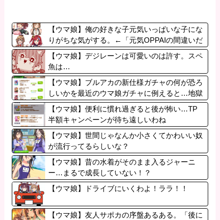
【ウマ娘】俺の好きな子元気いっぱいな子にな
りがちな気がする。←「元気OPPAIの間違いだ
ろ…」
【ウマ娘】デジレーンは可愛いのは許す。スペ
魚は…
【ウマ娘】ブルアカの新仕様ガチャの何が恐ろ
しいかを最近のウマ娘ガチャに例えると…地獄
だな？
【ウマ娘】便利に慣れ過ぎると後が怖い…TP
半額キャンペーンが待ち遠しいわね
【ウマ娘】世間じゃなんか小さくてかわいい奴
が流行ってるらしいな？
【ウマ娘】昔の水着がそのまま入るジャーニ
ー…まるで成長していない！？
【ウマ娘】ドライブにいくわよ！ララ！！
【ウマ娘】友人サポカの序盤あるある。「後に