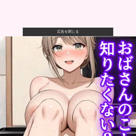
広告を閉じる
【画像】かつて天下を獲っていたYouTuberの現在ｗｗ
ｗｗ
【速報】熊本イオンモール、爆発の原因は『これ』の
可能性
【衝撃】ワイのパッパ、会社でナンバーツーになった
結果ｗｗｗｗ...
可愛すぎるおむすび屋さん（28）、新店舗に4000万円
クラフ...
阪神 小谷野栄一、片山大樹コーチが体調不良でベン
チ外、2軍か...
【食品消費税ゼロ】そんなに効果あるか？他
【衝撃】50代女性、京大病院で脳腫瘍手術→“腫瘍の無
い部位”...
【ロッテ対オリックス18回戦】ロッテ・安田、オリッ
クス・寺西...