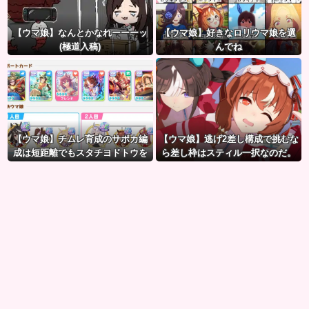
【ウマ娘】なんとかなれーーーッ
【ウマ娘】好きなロリウマ娘を選
(極道入稿)
んでね
【ウマ娘】チムレ育成のサポカ編
【ウマ娘】逃げ2差し構成で挑むな
成は短距離でもスタチヨドトウを
ら差し枠はスティル一択なのだ。
編成するってマジ！？ 根性サポカ
を編成していた意味…