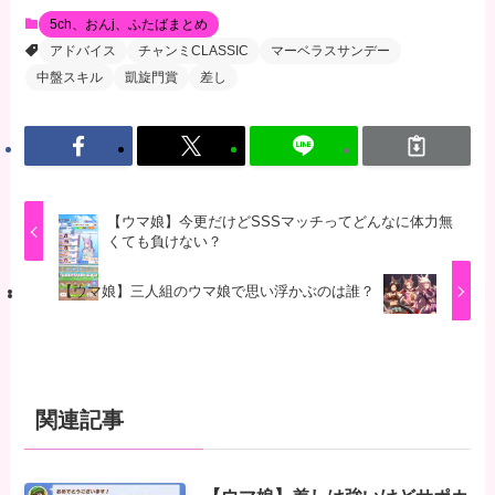
5ch、おんj、ふたばまとめ
アドバイス
チャンミCLASSIC
マーベラスサンデー
中盤スキル
凱旋門賞
差し
【ウマ娘】今更だけどSSSマッチってどんなに体力無
くても負けない？
【ウマ娘】三人組のウマ娘で思い浮かぶのは誰？
関連記事