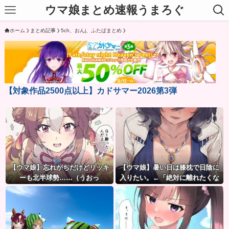
ウマ娘まとめ速報うまろぐ
ホーム
まとめ記事
5ch、おんj、ふたばまとめ
【対象作品2500点以上】カドサマー2026第3弾
【ウマ娘】忘れがちだけどリッキ
【ウマ娘】暑い日は膝枕で日陰に
ーも北半球勢……（うおっ
入りたい。←「絶対に離れたくな
い場所だな」