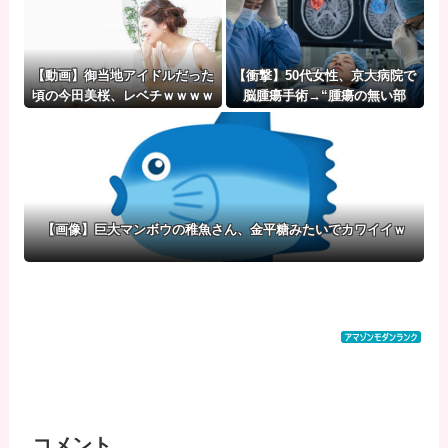
【動画】御当地アイドルだった
【衝撃】50代女性、京大病院で
頃の今田美桜、レベチｗｗｗｗ
脳腫瘍手術→“腫瘍の無い部
ｗｗｗｗｗｗｗ
位”を摘出 2度「腫瘍ではな
い」と出るも続行、脳幹損傷
で“植物状態”に
【画像】巨大マンボウの稚魚さん、金平糖みたいでカワイイｗ
コメント