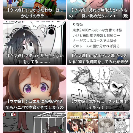
【ウマ娘】すごかったわね…ほっ
【ウマ娘】見ねば無作法というも
かむりのララ…
の…… 良い眺めだタルマエ…（殴
【ウマ娘】ステゴが見たことない
【ウマ娘】onjAIにウマ娘(ウマス
目をしてる………
レ)に関する質問をしてみた結果が
草ｗｗｗ
【ウマ娘】ジュエルに余裕ができ
【ウマ娘】隙あらば、タフ自慢！
てもハニバで本命がきてしまうの
しゃあっ！！！
だ。