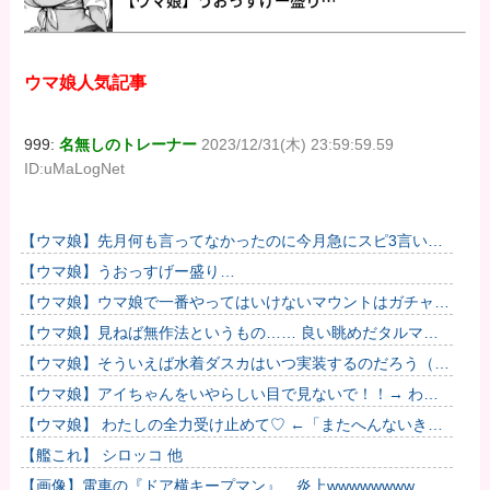
ウマ娘人気記事
999:
名無しのトレーナー
2023/12/31(木) 23:59:59.59
ID:uMaLogNet
【ウマ娘】先月何も言ってなかったのに今月急にスピ3言い出
したのが怪しいよな。
【ウマ娘】うおっすげー盛り…
【ウマ娘】ウマ娘で一番やってはいけないマウントはガチャで
も育成でもグッズでもなく、これ。
【ウマ娘】見ねば無作法というもの…… 良い眺めだタルマ
エ…（殴
【ウマ娘】そういえば水着ダスカはいつ実装するのだろう（ﾃﾞ
ｯｯｯ
【ウマ娘】アイちゃんをいやらしい目で見ないで！！→ わか
りました…
【ウマ娘】 わたしの全力受け止めて♡ ←「またへんないきも
のがふえてる…」
【艦これ】 シロッコ 他
【画像】電車の『ドア横キープマン』、炎上wwwwwwww