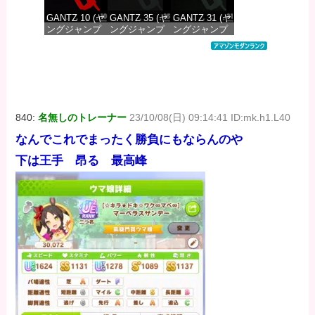
GANTZ 10 (ヤ
GANTZ 35 (ヤ
GANTZ 31 (ヤ
ングジャンプ
ングジャンプ
ングジャンプ
コミックス
コミックス
コミックス
DIGITAL)
DIGITAL)
DIGITAL)
価格：¥100
価格：¥100
価格：¥100
840:
名無しのトレーナー
23/10/08(日) 09:14:41 ID:mk.h1.L40
なんでこれでまったく勝負にもならんのや
下は王手 昂る 最高峰