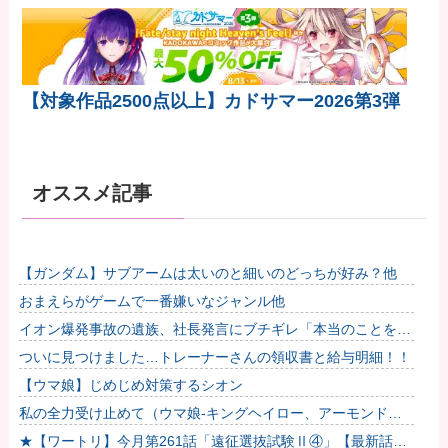
【対象作品2500点以上】カドサマー2026第3弾
オススメ記事
【ガンダム】サブアームは太いのと細いのどっちが好み？他
おまえらがゲームで一番嫌いなジャンル他
イオン爆発事故の遺族、社長発言にブチギレ「本当のことを話
して」
ついに見つけました…トレーナーさんの領収書と給与明細！！
【ウマ娘】じめじめ対策するシオン
私の全力受け止めて（ウマ娘-キングヘイロー、アーモンドア
イ、フサイチパンドラ、ラインクラフト）
★【ワートリ】今月第261話「遠征選抜試験Ⅱ④」【最新話コ