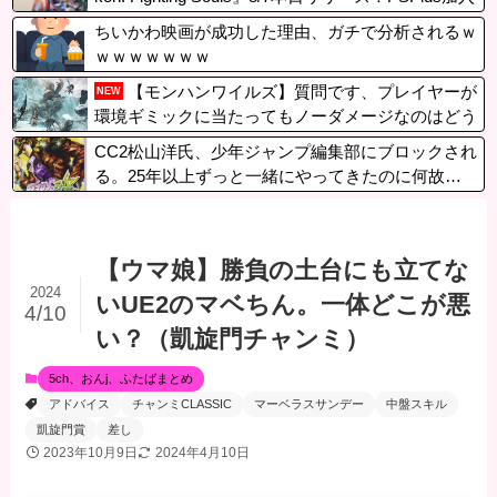
者向けにPSアバターやリザルト画面のキャラクタ
ちいかわ映画が成功した理由、ガチで分析されるｗ
ーポーズ集が含まれる無料パックも登場
ｗｗｗｗｗｗｗ
【モンハンワイルズ】質問です、プレイヤーが
NEW
環境ギミックに当たってもノーダメージなのはどう
してですか？
CC2松山洋氏、少年ジャンプ編集部にブロックされ
る。25年以上ずっと一緒にやってきたのに何故…
【ウマ娘】勝負の土台にも立てな
2024
いUE2のマベちん。一体どこが悪
4/10
い？（凱旋門チャンミ）
5ch、おんj、ふたばまとめ
アドバイス
チャンミCLASSIC
マーベラスサンデー
中盤スキル
凱旋門賞
差し
2023年10月9日
2024年4月10日