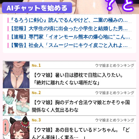
【悲報】明日花キララさん、専門家からあまりにも非
情な一言を告...
巨乳インフルエンサー「20歳でアルファード一括で買
えちゃう私...
『るろうに剣心』読んでるんやけど、二重の極みの理
屈が理解出来...
【悲報】大学生の頃に出会った小学生と結婚した男、
めちゃくちゃ...
【速報】専門家「イオンモール熊本の爆心地に”こんな
もの”があ...
【警告】社会人「スムージーにキウイ皮ごと入れよ。
これ美容にい...