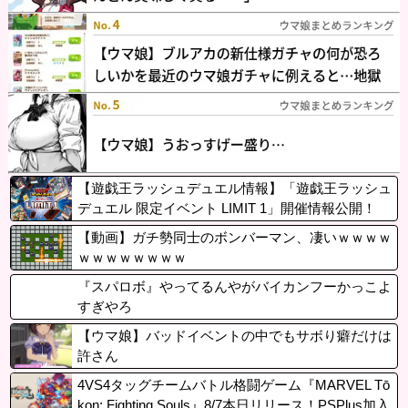
【遊戯王ラッシュデュエル情報】「遊戯王ラッシュ
デュエル 限定イベント LIMIT 1」開催情報公開！
【動画】ガチ勢同士のボンバーマン、凄いｗｗｗｗ
ｗｗｗｗｗｗｗｗ
『スパロボ』やってるんやがバイカンフーかっこよ
すぎやろ
【ウマ娘】バッドイベントの中でもサボり癖だけは
許さん
4VS4タッグチームバトル格闘ゲーム『MARVEL Tō
kon: Fighting Souls』8/7本日リリース！PSPlus加入