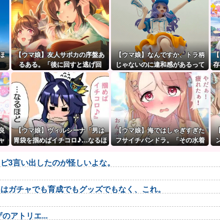
ほ
【ウマ娘】友人サポカの序盤あ
【ウマ娘】なんですか、トラ柄
【
るある。「後に回すと逃げ回
じゃないのに違和感があるって
存
る」
言いたいんですか？
良
【ウマ娘】ヴィルシーナ「男は
【ウマ娘】海ではしゃぎすぎた
ャ
胃袋を掴めばイチコロ♪…なるほ
フサイチパンドラ。「その水着
っ
ど。」→ 一方ジェンティルさん
でおんぶはマズイ…」
（アカン）
ピ3言い出したのが怪しいよな。
トはガチャでも育成でもグッズでもなく、これ。
アトリエ...