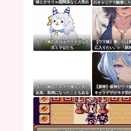
彼氏「俺の親は毒親。だから結婚しても一切関わらな
娘とかそりゃ国関係なく人気出
のキャリアで騎乗した
るわな
【ウマ娘】（審議）無凸ブーケと完凸シャカール、中
を語る
【ウマ娘】覚醒Lv6、7の解放が今後2か月置きに実装
【ウマ娘】今日はボサボサな忠
【ウマ娘】暑い日は
犬ミラ公たち
に入りたい。←「絶
くない場所だ
【ウマ娘】スキポが増えてきた
【原神】原神がウマ
反面、面倒になったこともある
キャラデザがネタ切
か言ってる奴いるん
なの？