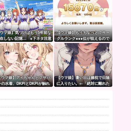
ウマ娘】気づけばもう5年前な
【ウマ娘】もうちょっとでサー
在しない記憶… ※下ネタ注意
クルランク●●●位が狙えるので
スレ
頑張りましょう。← これ
【ウマ娘】アイちゃんとフサパ
【ウマ娘】暑い日は膝枕で日陰
ンの水着、DKPIとDKPIが触れ
に入りたい。←「絶対に離れた
てる構図が良き…
くない場所だな」