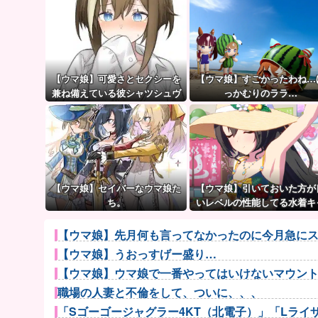
【ウマ娘】可愛さとセクシーを
【ウマ娘】すごかったわね…
兼ね備えている彼シャツシュヴ
っかむりのララ…
ァち
【ウマ娘】セイバーなウマ娘た
【ウマ娘】引いておいた方が
ち。
いレベルの性能してる水着キ
ラって誰かいたっけ？←「い
ぱいいるぞ」
【ウマ娘】先月何も言ってなかったのに今月急にス
【ウマ娘】うおっすげー盛り…
【ウマ娘】ウマ娘で一番やってはいけないマウン
職場の人妻と不倫をして、ついに、、、
「Sゴーゴージャグラー4KT（北電子）」「Lライザの