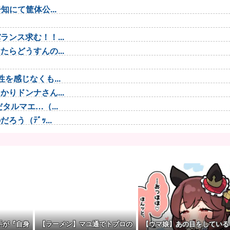
にて筐体公...
ンス求む！！...
らどうすんの...
を感じなくも...
りドンナさん...
ルマエ…（...
う（ﾃﾞｯ...
 わかりま...
で救助されて...
可能性を会長...
し出される
手が『自身
【ラーメン】マユ通でトプロの
【ウマ娘】あの目をしている