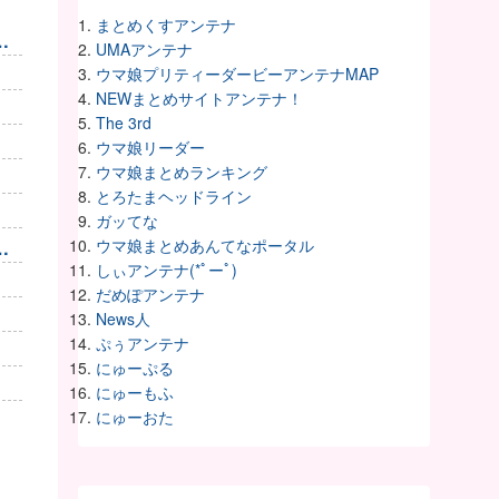
まとめくすアンテナ
。
UMAアンテナ
ウマ娘プリティーダービーアンテナMAP
NEWまとめサイトアンテナ！
The 3rd
ウマ娘リーダー
ウマ娘まとめランキング
とろたまヘッドライン
ガッてな
ウマ娘まとめあんてなポータル
自
しぃアンテナ(*ﾟーﾟ)
だめぽアンテナ
News人
ぷぅアンテナ
にゅーぷる
にゅーもふ
にゅーおた