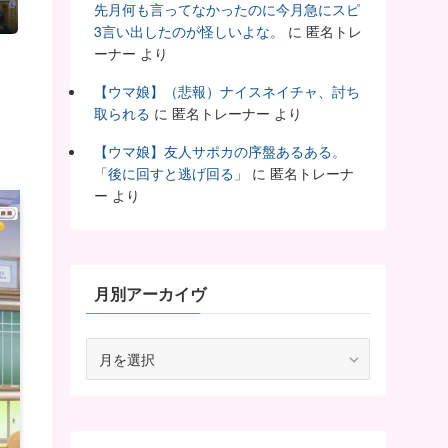
？
先月何も言ってなかったのに今月急にスピ
3言い出したのが怪しいよな。
に
匿名トレ
ーナー
より
【ウマ娘】（悲報）ナイスネイチャ、討ち
取られる
に
匿名トレーナー
より
【ウマ娘】友人サポカの序盤あるある。
「後に回すと逃げ回る」
に
匿名トレーナ
ー
より
月別アーカイヴ
月
別
ア
ー
カ