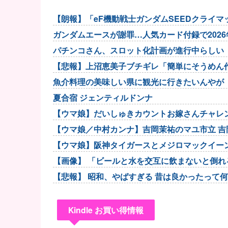
【朗報】「eF機動戦士ガンダムSEEDクライ
当たりやすい状況...
ガンダムエースが謝罪…人気カード付録で202
パチンコさん、スロット化計画が進行中らしい
【悲報】上沼恵美子ブチギレ「簡単にそうめん
魚介料理の美味しい県に観光に行きたいんやが
夏合宿 ジェンティルドンナ
【ウマ娘】だいしゅきカウントお嫁さんチャレ
分に提案してみたら無...
【ウマ娘／中村カンナ】吉岡茉祐のマユ市立 吉岡
【ウマ娘】阪神タイガースとメジロマックイー
【画像】 「ビールと水を交互に飲まないと倒れ
【悲報】 昭和、やばすぎる 昔は良かったって
Kindle お買い得情報