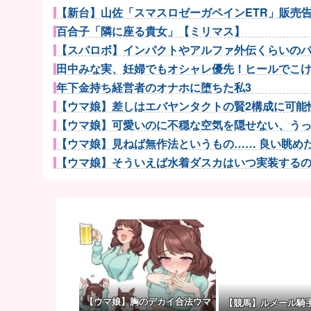
【新台】山佐「スマスロゼーガペインETR」販売告知
百合子「隣に座る貴女」【ミリマス】
【スパロボ】インパクトやアルファ外伝くらいのバラ
田中みな実、妊婦でもオシャレ優先！ヒールでこけた
年下金持ち経営者のオナホに堕ちた私3
【ウマ娘】差しはエバヤンタクトの賢2構成に可能性
【ウマ娘】可愛いのに不穏な空気を隠せない、うっか
【ウマ娘】見ねば無作法というもの…… 良い眺めだタ
【ウマ娘】そういえば水着ダスカはいつ実装するのだろ
【ウマ娘】アイちゃんをいやらしい目で見ないで！！→
伊藤裕樹、次戦勝利でタイトルマッチへ
『ほの暮しの庭』Switch2版 21,965本、Switc...
増水した川に取り残されたアライグマ、パドルボード
フランス人「欲張りすぎだ」中村敬斗、ランス残留の
とれたてっ！で海水浴客の水着彼女おっぱいが映
【beatmania IIDX】(26/08/06)「Spa...
【ウマ娘】胸のデカイ合法ウマ
【競馬】ルメール騎