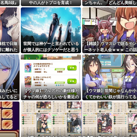
くていい」私...
名馬5頭』
中の人がトプロを育成！
ンちゃん。「どんどん美味し
距離先行編成...
実る…♡」
予定！第...
膝枕で日陰
世間では神ゲーと言われている
【雑談】ウマスレで語るイン
対に離れた
が個人的にはクソゲーだと思う
ーネット老人会ｗｗｗ この
な」
ゲーム挙げてけ
についていけないってマ
ジ…！？
娘みたいに
【ウマ娘】ブルアカの新仕様ガ
【ウマ娘】世間じゃなんか小
れしてると
チャの何が恐ろしいかを最近の
くてかわいい奴が流行ってる
だが、そう
ウマ娘ガチャに例えると…地獄
しいな？
だな？