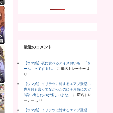
く
タ
話題
最近のコメント
【ウマ娘】夜に食べるアイスおいち！「き
ーん」ってするち。
に
匿名トレーナー
よ
り
さ
ら
【ウマ娘】イリテツに対するエアプ疑惑…
先月何も言ってなかったのに今月急にスピ
3言い出したのが怪しいよな。
に
匿名トレ
ーナー
より
【ウマ娘】イリテツに対するエアプ疑惑…