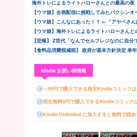
海外トレによるライトハローさんとの最高の夜
【ウマ娘】企画配信に挑戦してみたバクシンオ
【ウマ娘】こんなにあった！？ ←「アヤベさんは
【ウマ娘】海外トレによるライトハローさんと
【悲報】 Z世代「なんでセルフレジなのに自分
【食料品消費税減税】 政府が基本方針決定 来年
Kindle お買い得情報
～99円で購入できる格安Kindleコミック
現在無料0円で購入できるKindleコミッ
Kindle Unlimited に加入すると無
GANTZ 1 (ヤング
GANTZ 2 (ヤング