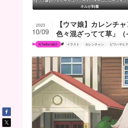
【ウマ娘】ヴェルサイユリゾートファームにローズキン
ネルが到着
【ウマ娘】カレンチャ
2023
10/09
色々混ざってて草」（
X(Twitter)紹介
イラスト
カレンチャン
ビワハヤヒ