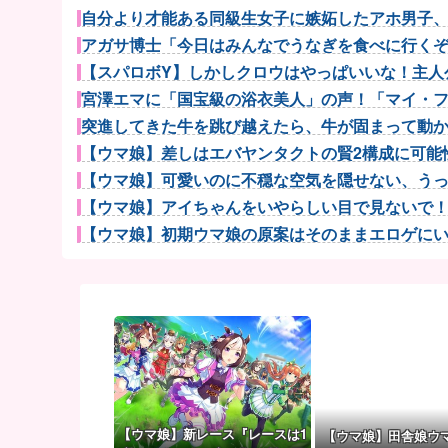
自分より才能ある同級生女子に嫉妬したアホ男子、他
アガサ博士「今日はみんなでうなぎを食べに行く
【スパロボY】しかしクロウはやっぱいいな！主人公
宮澤エマに「国宝級の浴衣美人」の声！「マイ・フィ
突進してきた牛を跳び越えたら、牛が固まって動かな
【ウマ娘】差しはエバヤンタクトの賢2構成に可能性
【ウマ娘】可愛いのに不穏な空気を隠せない、うっか
【ウマ娘】アイちゃんをいやらしい目で見ないで！！→
【ウマ娘】初期ウマ娘の原案はそのままエロゲにいて
【ウマ娘】着ぐるみの中からムレムレ水着美少女
ワイ手取り15万正社員→副業でウーバーやってる
【衝撃】ジャンプストアで大量注文→キャンセルを繰り
パチンコ屋の経営なんてそんな難しくなくね？近隣店
まんさん「イキそうって言われたらなんて答える
連れて行かれた
妊婦の田中みな実が背中横乳出した大胆露出衣装
【ウマ娘】新レース『レースは1
【ウマ娘】田舎娘ウ