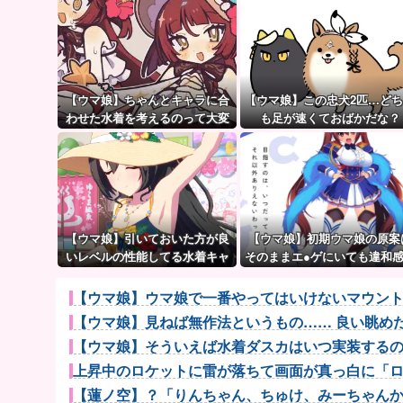
【ウマ娘】ちゃんとキャラに合
【ウマ娘】この忠犬2匹…ど
わせた水着を考えるのって大変
も足が速くておばかだな？
だよね。
【ウマ娘】引いておいた方が良
【ウマ娘】初期ウマ娘の原案
いレベルの性能してる水着キャ
そのままエ●ゲにいても違和
ラって誰かいたっけ？←「いっ
ないんだ。
ぱいいるぞ」
【ウマ娘】ウマ娘で一番やってはいけないマウン
【ウマ娘】見ねば無作法というもの…… 良い眺め
【ウマ娘】そういえば水着ダスカはいつ実装するのだ
上昇中のロケットに雷が落ちて画面が真っ白に「ロケ
【蓮ノ空】？「りんちゃん、ちゅけ、みーちゃんかわい