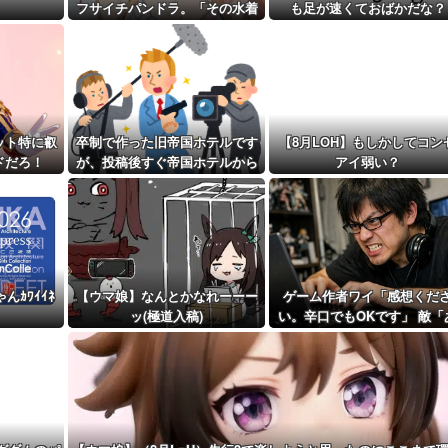
合わせない...
フサイチパンドラ。「その水着
も足が速くておばかだな？
距離先行編成...
でおんぶはマズイ…」
予定！第...
ット特に叡
卒制で作った旧帝国ホテルです
【8月LOH】もしかしてコン
ドだろ！
が、投稿後すぐ帝国ホテルから
アイ弱い？
連絡があり・・・・・
ｶﾜｲｲﾈ
【ウマ娘】なんとかなれーーー
ゲーム作者ワイ「感想くだ
ッ(極道入稿)
い。辛口でもOKです」 敵「
れがだめ。これがだめ」