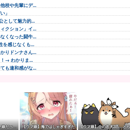
校や先輩にデ...
ぞい」
として魅力的...
クション」イ...
くなった闘牛...
を感じなくも...
りドンナさん...
 わかりま...
も違和感がな...
が！？
んやが金がない
返した32...
舗よりちょっ...
のが一番いい？」
で登場
マ娘だべ…
【ウマ娘】海ではしゃぎすぎた
【ウマ娘】この忠犬2匹…ど