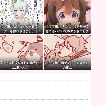
【ウマ娘】セイちゃん水着でト
【ウマ娘】ジュエルに余裕がで
レーナーを照れさせましょう！
きてもハニバで本命がきてしま
→ 結果
うのだ。
【ウマ娘】涼を楽しむ忠犬た
【ウマ娘】微笑ましい忠犬たち
ち…夏だねえ
の夜…