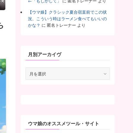
環境
←「もしかして」
に
匿名トレーナー
より
【ウマ娘】クラシック夏合宿直前でこの状
況、こういう時はラーメン食べてもいいの
ら
かな？
に
匿名トレーナー
より
月別アーカイヴ
月
別
ア
ー
カ
イ
ヴ
ウマ娘のオススメツール・サイト