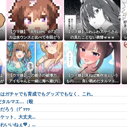
ちら
【ウマ娘】（8月LoH）☆7スズ
【ウマ娘】ふわふわアヤベさん
カは水ウンスと比べて今回どう
の見たことない表情ｗｗｗ
なのだ？
は
【ウマ娘】この親子の破壊力…
【ウマ娘】見ねば無作法という
感が
アイちゃんと一緒に海へ遊びに
もの…… 良い眺めだタルマエ…
行きたい人生だった。
（殴
トはガチャでも育成でもグッズでもなく、これ。
だタルマエ…（殴
ろう（ﾃﾞｯｯｯ
ット、大丈夫...
いねぇ💚」...