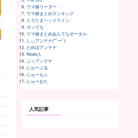
ウマ娘リーダー
ウマ娘まとめランキング
とろたまヘッドライン
ガッてな
ウマ娘まとめあんてなポータル
しぃアンテナ(*ﾟーﾟ)
だめぽアンテナ
News人
ぷぅアンテナ
にゅーぷる
にゅーもふ
にゅーおた
人気記事