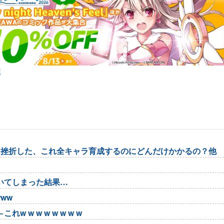
弾
て挫折した、これ全キャラ育成するのにどんだけかかるの？他
いてしまった結果…
ww
w w w w w w w