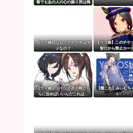
【ポケモンGO】リモート交換って 大半が交換レート
着でもあの人の心の拠り所は掲
示板外ステークス』
【ウマ娘】（審議）無凸ブーケと完凸シャカール、中
【ウマ娘】覚醒Lv6、7の解放が今後2か月置きに実装
【ウマ娘】なんでアナボ今はダ
【ウマ娘】このチケ
メなの？
智だから禁止カー
【ウマ娘】ドイツと苫小牧どち
【艦これ】みぃむちゃん
らに住めばいいんだこれは…
ｴ・・・