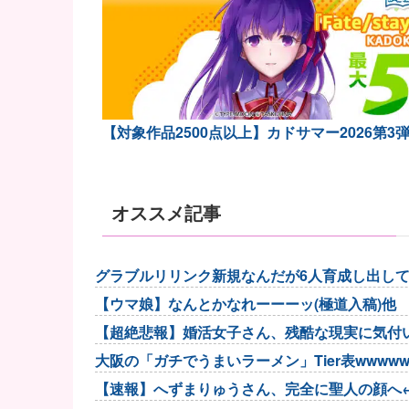
【対象作品2500点以上】カドサマー2026第3
オススメ記事
グラブルリリンク新規なんだが6人育成し出し
【ウマ娘】なんとかなれーーーッ(極道入稿)他
【超絶悲報】婚活女子さん、残酷な現実に気付
大阪の「ガチでうまいラーメン」Tier表wwwww
【速報】へずまりゅうさん、完全に聖人の顔へ←これw 