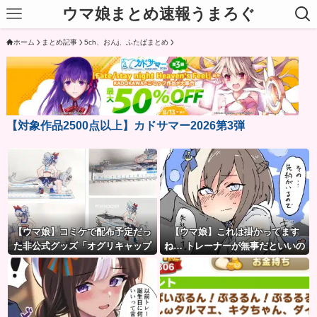
ウマ娘まとめ速報うまろぐ
ホーム
まとめ記事
5ch、おんj、ふたばまとめ
【対象作品2500点以上】カドサマー2026第3弾
【ウマ娘】コミケで配布予定だっ
【ウマ娘】これは掛かってます
た非公式グッズ「オグリキャップ
ね… トレーナーが無事だといいの
タマモクロスアクリル定規」意外
ですが…
(?)な落とし穴により配布を撤回す
ることに…