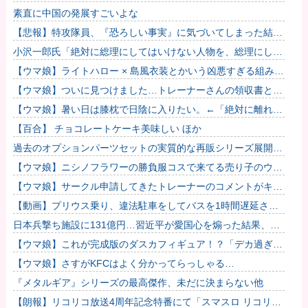
表！!！ あの名作も
素直に中国の発展すごいよな
【悲報】特攻隊員、『恐ろしい事実』に気づいてしまった結
果・・・・
小沢一郎氏「絶対に総理にしてはいけない人物を、総理にして
しまった。もはや取り返しがつかない」
【ウマ娘】ライトハロー × 島風衣装とかいう凶悪すぎる組み合
わせｗｗｗ「大変なことに…」
【ウマ娘】ついに見つけました…トレーナーさんの領収書と給
与明細！！
【ウマ娘】暑い日は膝枕で日陰に入りたい。←「絶対に離れた
くない場所だな」
【百合】 チョコレートケーキ美味しい ほか
過去のオプションパーツセットの実質的な再販シリーズ展開止
まるの早すぎない？
【ウマ娘】ニシノフラワーの勝負服コスで来てる売り子のウマ
娘！？
【ウマ娘】サークル申請してきたトレーナーのコメントがキモ
すぎて草ｗｗｗ「このまま成長したらどうなるんや…」
【動画】プリウス乗り、違法駐車をしてバスを1時間遅延させ
てしまった模様
日本兵撃ち施設に131億円…習近平が愛国心を煽った結果、
「抗日テーマパーク｣が中国各地に広がる！
【ウマ娘】これが完成版のダスカフィギュア！？「デカ過ぎん
だろ…」
【ウマ娘】さすがKFCはよく分かってらっしゃる…
『メタルギア』シリーズの最高傑作、未だに決まらない他
【朗報】リコリコ放送4周年記念特番にて「スマスロ リコリ