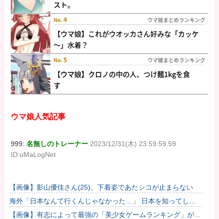
ウマ娘人気記事
999:
名無しのトレーナー
2023/12/31(木) 23:59:59.59
ID:uMaLogNet
【画像】影山優佳さん(25)、下着姿であたシコが止まらない
海外「日本なんて行くんじゃなかった…」 日本を知ってしま
ったディズニー信者、帰国後『本家』に失望する事態に
【画像】有志によって最強の「美少女ゲームランキング」が発