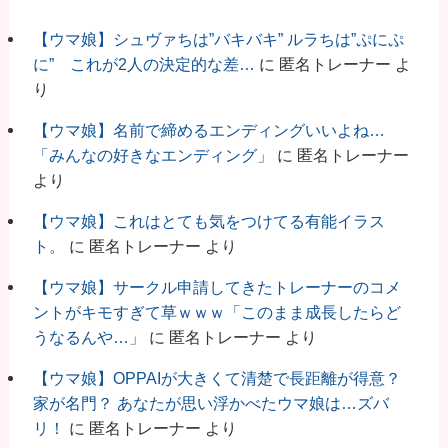
【ウマ娘】シュヴァちは”バキバキ” ルラちは”ぷにぷ
に” これが2人の決定的な差…
に
匿名トレーナー
よ
り
【ウマ娘】名前で締めるエンディングいいよね…
「みんなの好きなエンディング」
に
匿名トレーナー
より
【ウマ娘】これはとても気をつけてる有能イラス
ト。
に
匿名トレーナー
より
【ウマ娘】サークル申請してきたトレーナーのコメ
ントがキモすぎて草ｗｗｗ「このまま成長したらど
うなるんや…」
に
匿名トレーナー
より
【ウマ娘】OPPAIが大きくて清楚で長距離が得意？
家が名門？ あなたが思い浮かべたウマ娘は…ズバ
リ！
に
匿名トレーナー
より