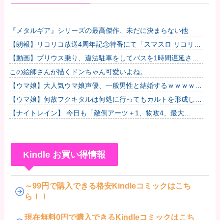
『メタルギア』シリーズの最高傑作、未だに決まらない他
【朗報】リコリコ放送4周年記念特番にて「スマスロ リコリ
ス・リコイル」の演出映像”たぬきを掴まえろ”&”姫蒲を倒...
【動画】プリウス乗り、違法駐車をしてバスを1時間遅延させ
てしまった模様
この絵師さんが描くドンちゃん可愛いよね。
【ウマ娘】大人気ウマ娘声優、一般男性と結婚するｗｗｗｗｗ
ｗｗ
【ウマ娘】何故フクキタルは何処に行ってもカルトを形成して
しまうのか
【ナイトレイン】 今日も「敵倒アーツ＋1、物攻4、最大
HPup」を求める夜渡りが始まる←オンストで終わりやん
Kindle お買い得情報
～99円で購入できる格安Kindleコミックはこち
ら！！
現在無料0円で購入できるKindleコミックはこち