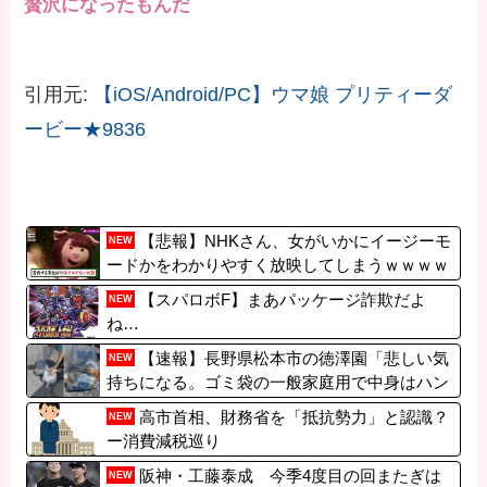
贅沢になったもんだ
引用元:
【iOS/Android/PC】ウマ娘 プリティーダ
ービー★9836
【悲報】NHKさん、女がいかにイージーモ
NEW
ードかをわかりやすく放映してしまうｗｗｗｗ
ｗｗ
【スパロボF】まあパッケージ詐欺だよ
NEW
ね…
【速報】長野県松本市の徳澤園「悲しい気
NEW
持ちになる。ゴミ袋の一般家庭用で中身はハン
グル表記商品『生肉やキムチまで』」
高市首相、財務省を「抵抗勢力」と認識？
NEW
ー消費減税巡り
阪神・工藤泰成 今季4度目の回またぎは
NEW