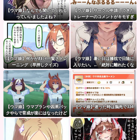
【ウマ娘】なんでも聞いてくれる
【ウマ娘】サークル申請してきた
っていいましたよね？
トレーナーのコメントがキモすぎ
て草ｗｗｗ「このまま成長したら
どうなるんや…」
【ウマ娘】何かがｵｶｼｲ…賢さトレ
【ウマ娘】暑い日は膝枕で日陰に
ーニング（早押しクイズ）
入りたい。←「絶対に離れたくな
い場所だな」
【ウマ娘】ウマプランや因果パッ
【ウマ娘】迷った時は脳死で334
クやらで育成が楽にはなったけど
ハードルも高くなってるんだ。