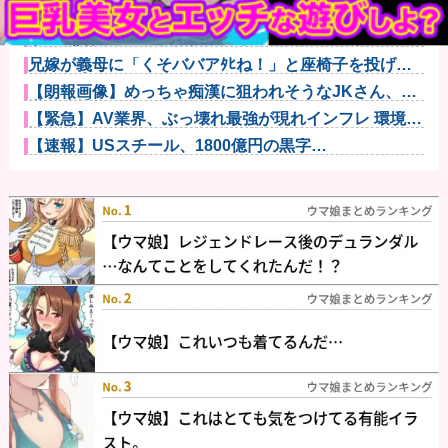
理系女子「ガンダムってさぁ、頭の“バルカン”意味あ
るの？あれ...
22歳で戦死した特攻隊員、出撃前の日記に残した“本
音”が悲惨...
兄嫁が義母に「くそババアﾀﾋね！」と座椅子を投げつ
けた。赤ち...
【朗報画像】めっちゃ痴漢に狙われそうなJKさん、痴
漢を逮捕ｗ...
【緊急】AV業界、ぶっ壊れ最強が現れインフレ 環境崩
壊ｗｗｗ...
【速報】USスチール、1800億円の黒字
wwwwwwwwww...