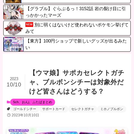
【グラブル】ぐらぶるっ！3152話 岩の裂け目に引
っかかったマーズ
別に弱くはないけど使われないポケモン挙げて
NEW
みて
【東方】100円ショップで新しいグッズが出るみた
い
【ウマ娘】サポカセレクトガチ
2023
ャ、ブルボンシチーは対象外だ
10/10
けど皆さんはどうする？
5ch、おんj、ふたばまとめ
ゴールドシチー
サポートカード
セレクトガチャ
ミホノブルボン
2023年10月10日