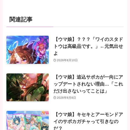
関連記事
【ウマ娘】？？？「ワイのスタド
トウは高級品です。」←元気出せ
よ
2026年8月10日
【ウマ娘】追込サポカが一向にア
ップデートされない理由…「これ
だけ出さないってことは」
2026年8月8日
【ウマ娘】キセキとアーモンドア
イのサポカガチャって引きなの
だ？