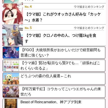
【FGO】大統領所長がおかしいだけで経営顧問も
普通に強くない？
【ウマ娘】賢2が駄目なら賢3でも…「頑張ればこ
れくらい出るよ」
どうぶつの森の住人厳選←これ
【FE万紫千紅】コウカってこいつエガちゃんの来
世だろ
Beast of Reincarnation、神アプデ到来