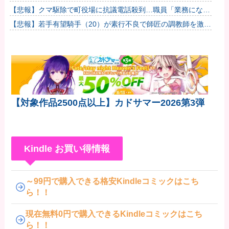
ス・リコイル」の演出映像”たぬきを掴まえろ”&”姫蒲を倒...
【悲報】クマ駆除で町役場に抗議電話殺到…職員「業務になり
ません」
【悲報】若手有望騎手（20）が素行不良で師匠の調教師を激怒
させてしまい引退に追い込まれそう
【対象作品2500点以上】カドサマー2026第3弾
Kindle お買い得情報
～99円で購入できる格安Kindleコミックはこち
ら！！
現在無料0円で購入できるKindleコミックはこち
ら！！