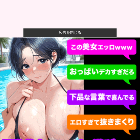
広告を閉じる
【悲報】八王子の夏祭り、衛生管理終わってた
【朗報】ハンターハンター最新話、ベンジャミンが覚
醒して主人公...
【悲報】最新話のモンキー・D・ルフィさん、あまりに
も情けなさ...
【悲報】イオン、完全にヤケクソになるｗｗｗｗ
DeNA木村、横浜高校の織田視察
wwwwwwwwwwwwww...
新しい税を考えて日本を良くするスレ他
日本兵撃ち施設に131億円…習近平が愛国心を煽った結
果、「抗...
【朗報】めっちゃカメレオン開発者さん、148億円儲け
ても俺等...