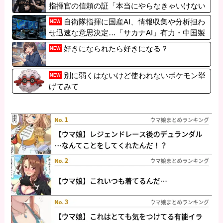
指揮官の信頼の証「本当にやらなきゃいけない
なと」
自衛隊指揮に国産AI、情報収集や分析担わ
NEW
せ迅速な意思決定…「サカナAI」有力・中国製
排除！
好きになられたら好きになる？
NEW
別に弱くはないけど使われないポケモン挙
NEW
げてみて