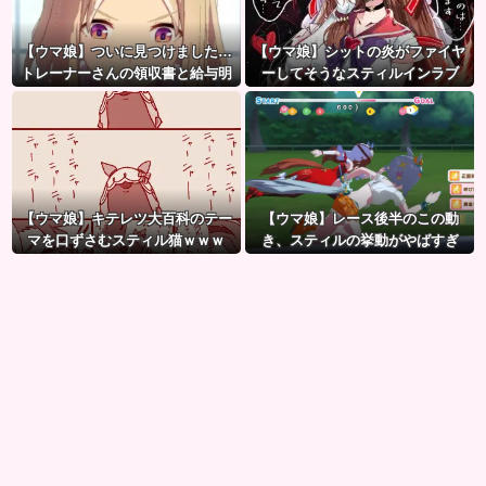
【ウマ娘】ついに見つけました…
【ウマ娘】シットの炎がファイヤ
トレーナーさんの領収書と給与明
ーしてそうなスティルインラブ
細！！
（セーラーマーズ衣装）
【ウマ娘】キテレツ大百科のテー
【ウマ娘】レース後半のこの動
マを口ずさむスティル猫ｗｗｗ
き、スティルの挙動がやばすぎ
「何ィーーーーー!!?（ガビー
る。
ン）」