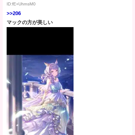
ID:fE+UhmsM0
>>206
マックの方が美しい