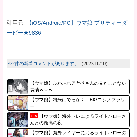
引用元:
【iOS/Android/PC】ウマ娘 プリティーダ
ービー★9836
※2件の新着コメントがあります。
（2023/10/10）
【ウマ娘】ふわふわアヤベさんの見たことない
表情ｗｗｗ
【ウマ娘】将来はでっかく…BIGニシノフラワ
ー
【ウマ娘】海外トレによるライトハローさ
NEW
んとの最高の夜
【ウマ娘】海外レイヤーによるライトハローの