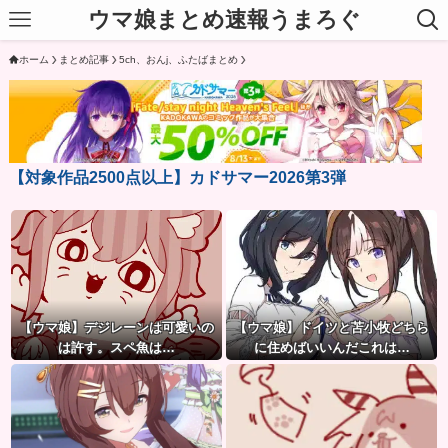
ウマ娘まとめ速報うまろぐ
ホーム
まとめ記事
5ch、おんj、ふたばまとめ
【対象作品2500点以上】カドサマー2026第3弾
【ウマ娘】デジレーンは可愛いの
【ウマ娘】ドイツと苫小牧どちら
は許す。スペ魚は…
に住めばいいんだこれは…