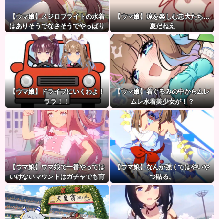
【ウマ娘】メジロブライトの水着
【ウマ娘】涼を楽しむ忠犬たち…
はありそうでなさそうでやっぱり
夏だねえ
“ある”
【ウマ娘】ドライブにいくわよ！
【ウマ娘】着ぐるみの中からムレ
ララ！！
ムレ水着美少女が！？
【ウマ娘】ウマ娘で一番やっては
【ウマ娘】なんか強くてはやいや
いけないマウントはガチャでも育
つ貼る。
成でもグッズでもなく、これ。