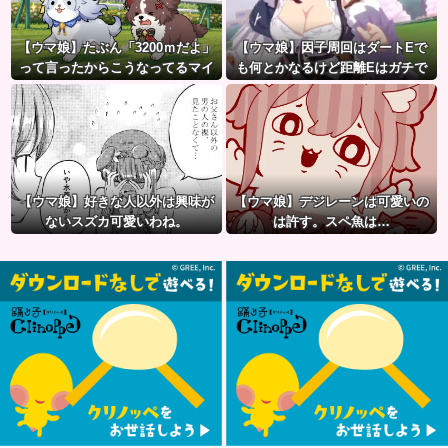
【ウマ娘】たぶん「3200ｍだよ」
【ウマ娘】因子周回はダートEで
って言ったからこうなってるマイ
も何とかなるけど距離Eはガチで
ル犬
無理ゲー
【ウマ娘】好きな人以外は興味が
【ウマ娘】デジレーンは可愛いの
ないスズカ可愛いわね。
は許す。スペ魚は…