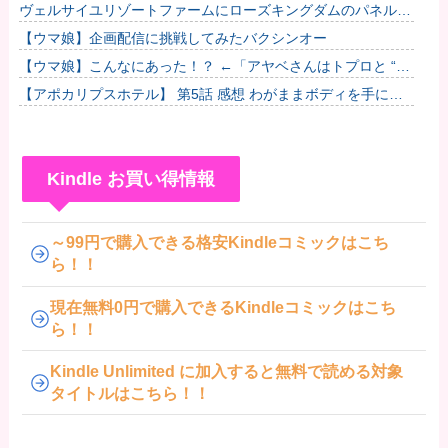
ヴェルサイユリゾートファームにローズキングダムのパネルが
到着
【ウマ娘】企画配信に挑戦してみたバクシンオー
【ウマ娘】こんなにあった！？ ←「アヤベさんはトプロと “1”
差だぞ」
【アポカリプスホテル】 第5話 感想 わがままボディを手に入
れた
Kindle お買い得情報
～99円で購入できる格安Kindleコミックはこち
ら！！
現在無料0円で購入できるKindleコミックはこち
ら！！
Kindle Unlimited に加入すると無料で読める対象
タイトルはこちら！！