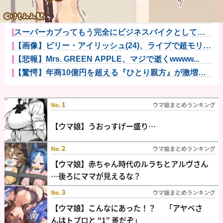
パチンコ屋の経営なんてそんな難しくなくね？近隣店
舗よりちょっ...
悪口回避＆一人好きの私、同僚から「自サバ女かと思
ってた」と言...
スーパーカブってもう完全にビジネスバイクとしての
役目を終えて...
【画像】ビリー・アイリッシュ(24)、ライブで超モリマ
ンスジ...
【悲報】Mrs. GREEN APPLE、マジで逝くwwww...
【驚愕】年商10億円を超える『ひとり親方』が激増
Mac m...