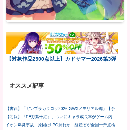
【対象作品2500点以上】カドサマー2026第3弾
オススメ記事
【書籍】「ガンプラカタログ2026 GWXメモリアル編」【予約
開始】他
【朗報】『FE万紫千紅』、ついにキャラ成長率がゲーム内で
見れるようになる他
イオン爆発事故、原因はLPG漏れか…経産省が全国一斉点検