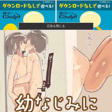
広告を閉じる
【悲報】風俗嬢やってる女の末路ｗｗｗｗｗｗｗｗｗ
ｗｗ
【悲報】映画館の客、ほぼバイオテロレベルのやらか
しで観客が避...
【画像】石川佳純さん(31)の体、エッッッッッッッッッ
ッッッ...
成人向けゲーム『ヤリステ メスブター』開発者絶望、
銀行がst...
益田250セーブで名球会入り ←これさぁ、先発リリー
フの両方...
「みんなの演奏を被災地に届けよう!」とか言い出した
吹奏楽部の...
東京ヤクルトスワローズ月別勝率、限界突破ｗｗｗｗ
ｗｗｗｗｗｗ...
【朗報】Amazonで「GANTZ」が全巻100円ｗｗｗｗ
ｗ...