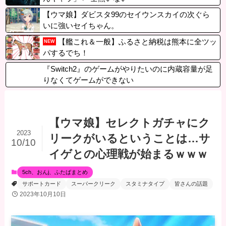
【ウマ娘】ダビスタ99のセイウンスカイの次ぐら
いに強いセイちゃん。
【艦これ＆一般】ふるさと納税は熊本に全ツッ
NEW
パするでち！
『Switch2』のゲームがやりたいのに内蔵容量が足
りなくてゲームができない
【ウマ娘】セレクトガチャにク
2023
リークがいるということは…サ
10/10
イゲとの心理戦が始まるｗｗｗ
5ch、おんj、ふたばまとめ
サポートカード
スーパークリーク
スタミナタイプ
皆さんの話題
2023年10月10日