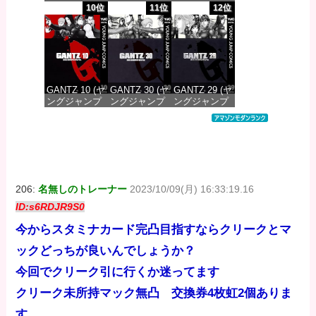
コミックス
コミックス
コミックス
10位
11位
12位
DIGITAL)
DIGITAL)
DIGITAL)
価格：¥100
価格：¥100
価格：¥100
GANTZ 10 (ヤ
GANTZ 30 (ヤ
GANTZ 29 (ヤ
ングジャンプ
ングジャンプ
ングジャンプ
コミックス
コミックス
コミックス
DIGITAL)
DIGITAL)
DIGITAL)
価格：¥100
価格：¥100
価格：¥100
206:
名無しのトレーナー
2023/10/09(月) 16:33:19.16
ID:s6RDJR9S0
今からスタミナカード完凸目指すならクリークとマ
ックどっちが良いんでしょうか？
今回でクリーク引に行くか迷ってます
クリーク未所持マック無凸 交換券4枚虹2個ありま
す