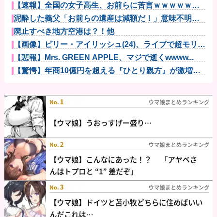
【速報】全国の女子高生、お前らに苦言ｗｗｗｗｗｗ
ｗｗｗｗ他
泥酔した義父「お前らの遺産は減額だ！」意味不明な
ので問い詰め...
廃止すべき地方空港は？！他
【画像】ビリー・アイリッシュ(24)、ライブで超モリマ
ンスジ...
【悲報】Mrs. GREEN APPLE、マジで逝くwwww...
【驚愕】年商10億円を超える『ひとり親方』が激増
Mac m...