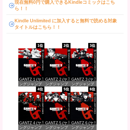
現在無料0円で購入できるKindleコミックはこち
ら！！
Kindle Unlimited に加入すると無料で読める対象
タイトルはこちら！！
1位
2位
3位
GANTZ 1 (ヤ
GANTZ 2 (ヤ
GANTZ 3 (ヤ
ングジャンプ
ングジャンプ
ングジャンプ
コミックス
コミックス
コミックス
4位
5位
6位
DIGITAL)
DIGITAL)
DIGITAL)
価格：¥100
価格：¥100
価格：¥100
GANTZ 4 (ヤ
GANTZ 5 (ヤ
GANTZ 6 (ヤ
ングジャンプ
ングジャンプ
ングジャンプ