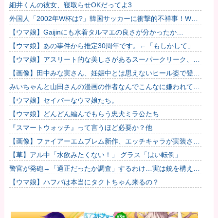
処法
細井くんの彼女、寝取らせOKだってよ3
外国人「2002年W杯は?」韓国サッカーに衝撃的不祥事！W杯
予選でレフリーへの性的接待発覚！海外騒然！【海外の反応】
【ウマ娘】Gaijinにも水着タルマエの良さが分かったか…
【ウマ娘】あの事件から推定30周年です。←「もしかして」
【ウマ娘】アスリート的な美しさがあるスーパークリーク、い
いよね…
【画像】田中みな実さん、妊娠中とは思えないヒール姿で登場
してしまう
みいちゃんと山田さんの漫画の作者なんでこんなに嫌われてる
んだろうな
【ウマ娘】セイバーなウマ娘たち。
【ウマ娘】どんどん編んでもらう忠犬ミラ公たち
『スマートウォッチ』って言うほど必要か？他
【画像】ファイアーエムブレム新作、エッチキャラが実装され
て始まるｗｗｗｗｗ他
【草】アル中「水飲みたくない！」 グラス「はい転倒」
警官が発砲→「適正だったか調査」するわけ…実は銃を構えた
だけで警察本部長まで報告！
【ウマ娘】ハフバは本当にタクトちゃん来るの？