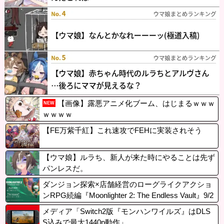
【画像】露悪アニメ化ブーム、はじまるｗｗｗ
NEW
ｗｗｗｗ
【FE万紫千紅】これ速攻でFEHに実装されそう
【ウマ娘】ルラち、新人が来た時にやることは先ず
パンレスだ。
ダンジョン探索×店舗経営のローグライクアクショ
ンRPG続編『Moonlighter 2: The Endless Vault』9/2
発売決定、PSStoreで体験版も配信中
メディア「Switch2版『モンハンワイルズ』はDLS
S込みで最大1440p動作」