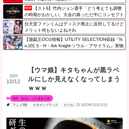
【スト6】竹内ジョン選手「どう考えても調整
NEW
の時期がおかしい。大会の真っただ中にコンセプト
が変わるほどの調整、大会が終わった後は微調整。
任天堂ファンくんはディスク廃止に反対してるけど
趣旨が一貫してない」
メリット何もないよねそれ
【遊戯王OCG情報】UTILITY SELECTION収録『N
o.101 S・H・Ark Knight-ソウル・アサイラム』実物
画像
【ウマ娘】キタちゃんが黒ラベ
2023
ルにしか見えなくなってしまう
10/12
ｗｗｗ
5ch、おんj、ふたばまとめ
2023年10月12日
アニメ3期
キタサンブラック
ビール