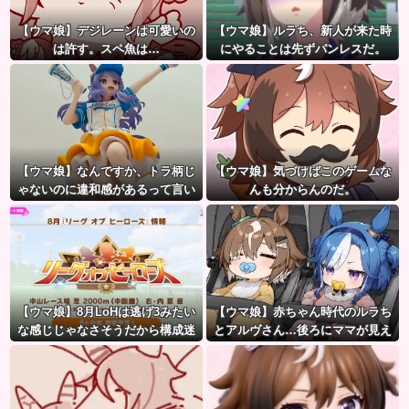
【ウマ娘】デジレーンは可愛いの
【ウマ娘】ルラち、新人が来た時
は許す。スペ魚は…
にやることは先ずパンレスだ。
【ウマ娘】なんですか、トラ柄じ
【ウマ娘】気づけばこのゲームな
ゃないのに違和感があるって言い
んも分からんのだ。
たいんですか？
【ウマ娘】8月LoHは逃げ3みたい
【ウマ娘】赤ちゃん時代のルラち
な感じじゃなさそうだから構成迷
とアルヴさん…後ろにママが見え
うよね。
るな？