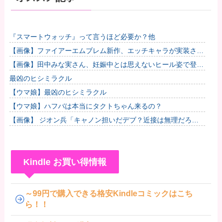
『スマートウォッチ』って言うほど必要か？他
【画像】ファイアーエムブレム新作、エッチキャラが実装され
て始まるｗｗｗｗｗ他
【画像】田中みな実さん、妊娠中とは思えないヒール姿で登場
してしまう
最凶のヒシミラクル
【ウマ娘】最凶のヒシミラクル
【ウマ娘】ハフバは本当にタクトちゃん来るの？
【画像】 ジオン兵「キャノン担いだデブ？近接は無理だろ
（笑）」→
Kindle お買い得情報
～99円で購入できる格安Kindleコミックはこち
ら！！