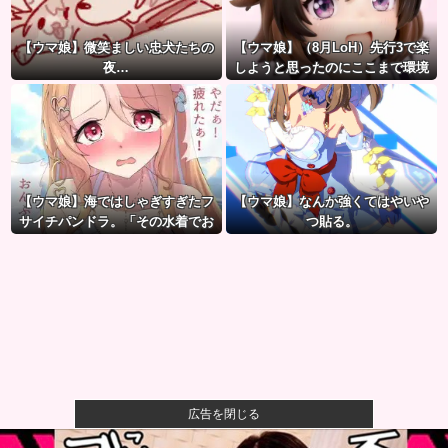
【ウマ娘】微笑ましい忠犬たちの
【ウマ娘】（8月LoH）先行3で楽
夜…
しようと思ったのにここまで環境
が変わるとは思わなかったのだ…
【ウマ娘】海ではしゃぎすぎたフ
【ウマ娘】なんか強くてはやいや
サイチパンドラ。「その水着でお
つ貼る。
んぶはマズイ…」
広告を閉じる