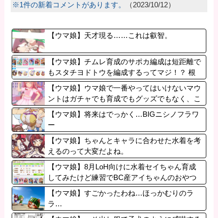
※1件の新着コメントがあります。
（2023/10/12）
【ウマ娘】天才現る……これは叡智。
【ウマ娘】チムレ育成のサポカ編成は短距離で
もスタチヨドトウを編成するってマジ！？ 根
性サポカを編成していた意味…
【ウマ娘】ウマ娘で一番やってはいけないマウ
ントはガチャでも育成でもグッズでもなく、こ
れ。
【ウマ娘】将来はでっかく…BIGニシノフラワ
ー
【ウマ娘】ちゃんとキャラに合わせた水着を考
えるのって大変だよね。
【ウマ娘】8月LoH向けに水着セイちゃん育成
してみたけど練習でBC産アイちゃんのおやつ
になってる。
【ウマ娘】すごかったわね…ほっかむりのラ
ラ…