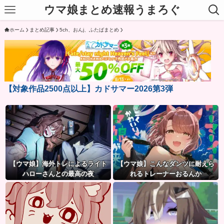
ウマ娘まとめ速報うまろぐ
ホーム
まとめ記事
5ch、おんj、ふたばまとめ
【対象作品2500点以上】カドサマー2026第3弾
【ウマ娘】海外トレによるライト
【ウマ娘】こんなダンツに耐えら
ハローさんとの最高の夜
れるトレーナーおるんか