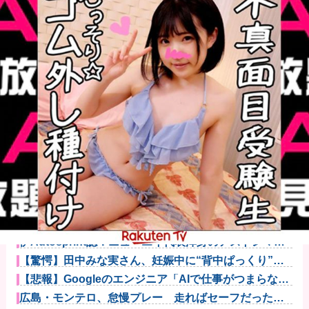
オコエ瑠偉、メキシコに渡って2球団を即クビ→SNS更
新が3ヶ...
【警告】社会人「スムージーにキウイ皮ごと入れよ。
これ美容にい...
【悲報】風俗嬢やってる女の末路ｗｗｗｗｗｗｗｗｗ
ｗｗ
【悲報】映画館の客、ほぼバイオテロレベルのやらか
しで観客が避...
伊Autosprint誌：ニューエイ代表渾身のアストンマー
チ...
【驚愕】田中みな実さん、妊娠中に“背中ぱっくり”ド
レス＆10...
【悲報】Googleのエンジニア「AIで仕事がつまらなく
なっ...
広島・モンテロ、怠慢プレー 走ればセーフだったの
にベンチへ帰...