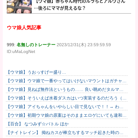
ウマ娘人気記事
999:
名無しのトレーナー
2023/12/31(木) 23:59:59.59
ID:uMaLogNet
【ウマ娘】うおっすげー盛り…
【ウマ娘】ウマ娘で一番やってはいけないマウントはガチャで
も育成でもグッズでもなく、これ。
【ウマ娘】見ねば無作法というもの…… 良い眺めだタルマ
エ…（殴
【ウマ娘】そういえば水着ダスカはいつ実装するのだろう（ﾃﾞ
ｯｯｯ
【ウマ娘】アイちゃんをいやらしい目で見ないで！！→ わか
りました…
【ウマ娘】初期ウマ娘の原案はそのままエロゲにいても違和感
がないんだ。
【百合】 なつみず☆バトル ほか
【ナイトレイン】 拗ねカスが棒立ちするマッチ起きた時の対