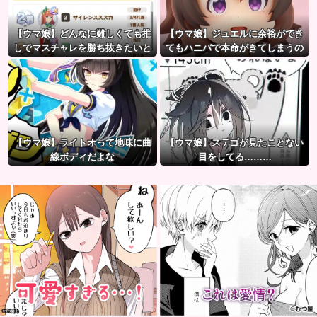
【ウマ娘】どんなに難しくても推
【ウマ娘】ジュエルに余裕ができ
しでマスチャレを勝ち抜きたいと
てもハニバで本命がきてしまうの
か眩しすぎるだろ…
だ。
【ウマ娘】ライトオって地味に曲
【ウマ娘】ステゴが見たことない
線ボディだよな
目をしてる………