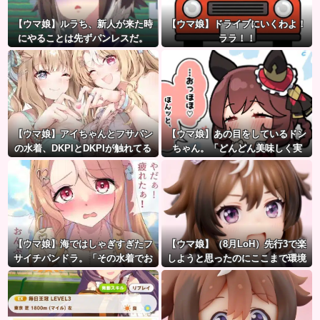
【ウマ娘】ルラち、新人が来た時
【ウマ娘】ドライブにいくわよ！
にやることは先ずパンレスだ。
ララ！！
【ウマ娘】アイちゃんとフサパン
【ウマ娘】あの目をしているドン
の水着、DKPIとDKPIが触れてる
ちゃん。「どんどん美味しく実
構図が良き…
る…♡」
【ウマ娘】海ではしゃぎすぎたフ
【ウマ娘】（8月LoH）先行3で楽
サイチパンドラ。「その水着でお
しようと思ったのにここまで環境
んぶはマズイ…」
が変わるとは思わなかったのだ…