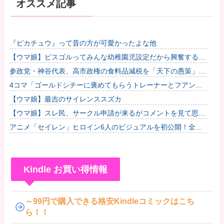
オススメ記事
『ピカチュウ』って昔の方が可愛かったよな他
【ウマ娘】ピスゴルってみんな幼稚園児設定だから興奮するよ
ね他
参政党・神谷代表、高市政権の食料品減税を「天下の愚策」と
一刀両断
4コマ「ゴールドシチーに褒めてもらうトレーナーとフアンザ
ウルス」
【ウマ娘】最吉のサイレンススズカ
【ウマ娘】スレ民、サークル申請が来るがコメントを見て思わ
ず拒否してしまう
アニメ「セイレン」ヒロイン6人のビジュアルを初公開！全員
ロングヘア？アマガミの「輝日東高校」が再び舞台に！
Kindle お買い得情報
～99円で購入できる格安Kindleコミックはこち
ら！！