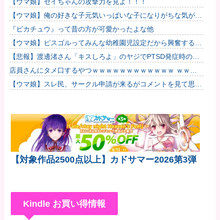
【ウマ娘】セイちゃんの攻撃力を見よ！！！
【ウマ娘】俺の好きな子元気いっぱいな子になりがちな気がす
る。←「元気OPPAIの間違いだろ…」
『ピカチュウ』って昔の方が可愛かったよな他
【ウマ娘】ピスゴルってみんな幼稚園児設定だから興奮するよ
ね他
【悲報】渡邊渚さん「キスしろよ」のヤジでPTSD発症時の状
態に逆戻り
店員さんにタメ口するやつｗｗｗｗｗｗｗｗｗｗｗｗ ｗｗｗ
ｗｗｗｗｗｗｗｗｗ
【ウマ娘】スレ民、サークル申請が来るがコメントを見て思わ
ず拒否してしまう
【対象作品2500点以上】カドサマー2026第3弾
Kindle お買い得情報