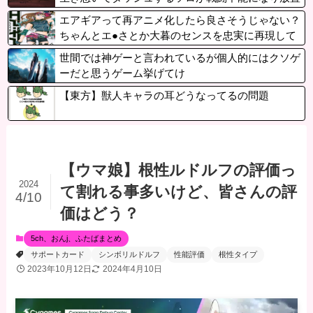
され退出」がたまにある模様
エアギアって再アニメ化したら良さそうじゃない？
ちゃんとエ●さとか大暮のセンスを忠実に再現して
世間では神ゲーと言われているが個人的にはクソゲ
ーだと思うゲーム挙げてけ
【東方】獣人キャラの耳どうなってるの問題
【ウマ娘】根性ルドルフの評価っ
2024
て割れる事多いけど、皆さんの評
4/10
価はどう？
5ch、おんj、ふたばまとめ
サポートカード
シンボリルドルフ
性能評価
根性タイプ
2023年10月12日
2024年4月10日