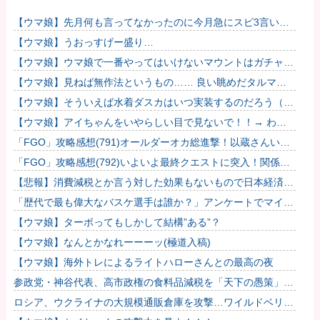
【ウマ娘】先月何も言ってなかったのに今月急にスピ3言い出
したのが怪しいよな。
【ウマ娘】うおっすげー盛り…
【ウマ娘】ウマ娘で一番やってはいけないマウントはガチャで
も育成でもグッズでもなく、これ。
【ウマ娘】見ねば無作法というもの…… 良い眺めだタルマ
エ…（殴
【ウマ娘】そういえば水着ダスカはいつ実装するのだろう（ﾃﾞ
ｯｯｯ
【ウマ娘】アイちゃんをいやらしい目で見ないで！！→ わか
りました…
「FGO」攻略感想(791)オールダーオカ総進撃！以蔵さんいっ
ぱい出てきてワラタｗｗ もう綺麗な岡田以蔵だけ連れて帰れ
「FGO」攻略感想(792)いよいよ最終クエストに突入！関係な
ば...
いけど壱与って見た目的にはメッチャ美人だよね…
【悲報】消費減税とか言う対した効果もないもので日本経済破
滅へ
「歴代で最も偉大なバスケ選手は誰か？」アンケートでマイケ
ル・ジョーダンが圧倒的な支持を集める
【ウマ娘】ターボってもしかして結構”ある”？
【ウマ娘】なんとかなれーーーッ(極道入稿)
【ウマ娘】海外トレによるライトハローさんとの最高の夜
参政党・神谷代表、高市政権の食料品減税を「天下の愚策」と
一刀両断
ロシア、ウクライナの大規模通販倉庫を攻撃…ワイルドベリー
ズへの報復！