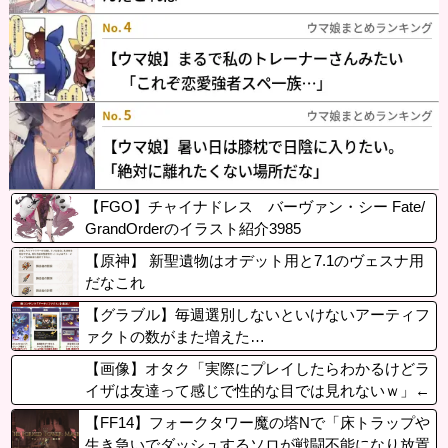
【FGO】チャイナドレス バーヴァン・シー Fate/
GrandOrderのイラスト紹介3985
【原神】 新聖遺物はオデット用と7.1のヴェスナ用
だなこれ
【グラブル】毎週選別しないといけないアーティフ
ァクトの数がまた増えた…
【画像】オタク「実際にプレイしたらわかるけどラ
イザは友達って感じで性的な目では見れないｗ」←
これ
【FF14】フォークタワー魔の塔Nで「床トラップや
生き急いでダッシュするソロが戦闘不能になり放置