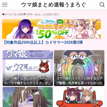
ウマ娘まとめ速報うまろぐ
ホーム
まとめ記事
5ch、おんj、ふたばまとめ
【対象作品2500点以上】カドサマー2026第3弾
【ウマ娘】公式にもオススメした
【ウマ娘】イリテツに対するエア
い「ウマ娘チェックリスト」がこ
プ疑惑…先月何も言ってなかった
ちら。
のに今月急にスピ3言い出したのが
怪しいよな。