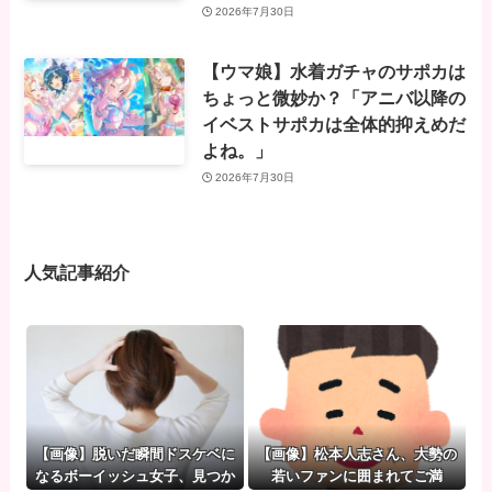
2026年7月30日
【ウマ娘】水着ガチャのサポカは
ちょっと微妙か？「アニバ以降の
イベストサポカは全体的抑えめだ
よね。」
2026年7月30日
人気記事紹介
【画像】脱いだ瞬間ドスケベに
【画像】松本人志さん、大勢の
なるボーイッシュ女子、見つか
若いファンに囲まれてご満