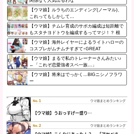
関係なく人気出るわな
【ウマ娘】ルラちのエンディング(ノーマル)、
これってもしかして…
【ウマ娘】チムレ育成のサポカ編成は短距離で
もスタチヨドトウを編成するってマジ！？ 根
性サポカを編成していた意味…
【ウマ娘】海外レイヤーによるライトハローの
コスプレがムチムチすぎて↑GREAT
【ウマ娘】まるで私のトレーナーさんみたい♪
←「これぞ恋愛強者スペ一族…」
【ウマ娘】将来はでっかく…BIGニシノフラワ
ー