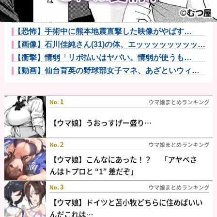
【画像】本田望結の妹、本田望結より実ってしまうｗ
ｗｗｗｗｗｗ...
俺の不妊が発覚。 妻「夫婦2人で楽しく生きていこう
よ！」俺「...
【恐怖】手術中に熊本地震直撃した映像がやばす
ぎ・・・他
【画像】石川佳純さん(31)の体、エッッッッッッッッッ
ッッッ...
【衝撃】情弱「リボ払いはヤバい。情弱が使うも
の」 情強「リボ...
【動画】仙台育英の野球部女子マネ、あざといウィン
クでお前らの...