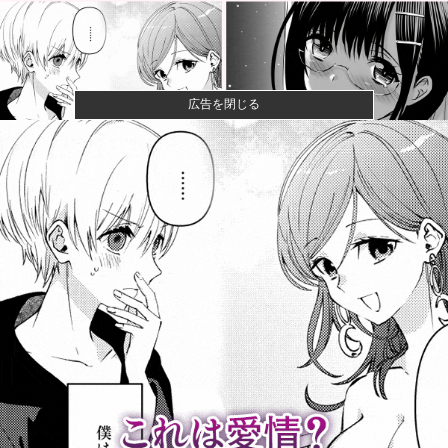
広告を閉じる
【悲報】コレコレ、月収1億円ｗｗｗそりゃ外出るのに
ボディガー...
【悲報】有名漫画家、がんを公表「大腸癌になってし
まいました。...
【画像】コスプレイヤーが死ぬ気で痩せた結果ｗｗｗ
ｗ
【衝撃】クルタ族虐 殺の犯人、ツェリードニヒで確
定！クロロの...
【悲報】週間少年ジャンプの「グッズ(43億円分)」を注
文し全...
非現実的なリベラル政策をゴリ押しした東京大学、貯
金から無駄金...
世界の「変わった自動販売機」を貼っていく【珍百
景】他
【速報】高市政権、エース級の財務官僚・一松旬氏を
左遷「彼は協...