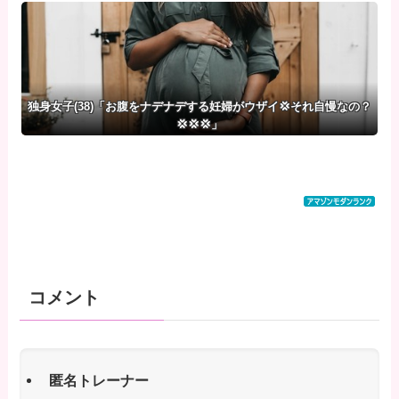
るwwwwwwww
悦・・・
独身女子(38)「お腹をナデナデする妊婦がウザイ💢それ自慢なの？
💢💢💢」
コメント
匿名トレーナー