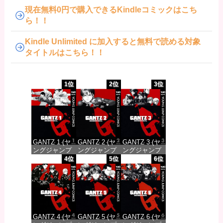
現在無料0円で購入できるKindleコミックはこち
ら！！
Kindle Unlimited に加入すると無料で読める対象
タイトルはこちら！！
1位
2位
3位
GANTZ 1 (ヤ
GANTZ 2 (ヤ
GANTZ 3 (ヤ
ングジャンプ
ングジャンプ
ングジャンプ
コミックス
コミックス
コミックス
4位
5位
6位
DIGITAL)
DIGITAL)
DIGITAL)
価格：¥100
価格：¥100
価格：¥100
GANTZ 4 (ヤ
GANTZ 5 (ヤ
GANTZ 6 (ヤ