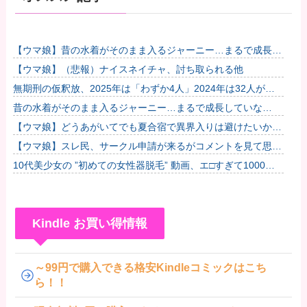
【ウマ娘】昔の水着がそのまま入るジャーニー…まるで成長し
ていない！？他
【ウマ娘】（悲報）ナイスネイチャ、討ち取られる他
無期刑の仮釈放、2025年は「わずか4人」2024年は32人が獄
中死…「終身刑化」の傾向続く
昔の水着がそのまま入るジャーニー…まるで成長していな
い！？
【ウマ娘】どうあがいてでも夏合宿で異界入りは避けたいかも
SIRENなゴルシちゃん達
【ウマ娘】スレ民、サークル申請が来るがコメントを見て思わ
ず拒否してしまう
10代美少女の ”初めての女性器脱毛” 動画、エ□すぎて1000万
再生される・・・
Kindle お買い得情報
～99円で購入できる格安Kindleコミックはこち
ら！！