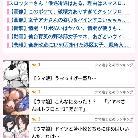
スロッターさん「優遇冷遇はある。理由はスマスロだ
から、これだ...
【画像】このボケて、破壊力ありすぎてクッソワロタ
ｗｗｗｗｗｗ...
【画像】女子アナさんの谷〇＆バインすごいｗｗｗｗ
他
【衝撃】情弱「リボ払いはヤバい。情弱が使うも
の」 情強「リボ...
【動画】仙台育英の野球部女子マネ、あざといウィン
クでお前らの...
【悲報】全身改造に1750万掛けた港区女子、緊急入院
でNHK...