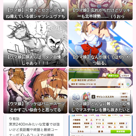
【ウマ娘】可愛さとセクシーを兼
【ウマ娘】忘れがちだけどリッキ
ね備えている彼シャツシュヴァち
ーも北半球勢……（うおっ
【ウマ娘】隙あらば、タフ自慢！
【ウマ娘】なんか強くてはやいや
しゃあっ！！！
つ貼る。
【ウマ娘】ポッケはバニースーツ
【ウマ娘】どんなに難しくても推
とかすごい似合うと思ってる
しでマスチャレを勝ち抜きたいと
か眩しすぎるだろ…