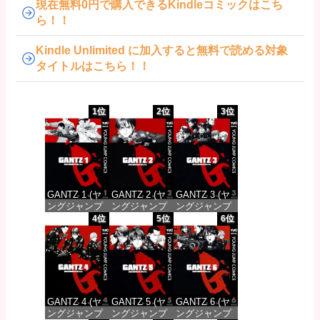
現在無料0円で購入できるKindleコミックはこち
ら！！
Kindle Unlimited に加入すると無料で読める対象
タイトルはこちら！！
1位
2位
3位
GANTZ 1 (ヤ
GANTZ 2 (ヤ
GANTZ 3 (ヤ
ングジャンプ
ングジャンプ
ングジャンプ
コミックス
コミックス
コミックス
4位
5位
6位
DIGITAL)
DIGITAL)
DIGITAL)
価格：¥100
価格：¥100
価格：¥100
GANTZ 4 (ヤ
GANTZ 5 (ヤ
GANTZ 6 (ヤ
ングジャンプ
ングジャンプ
ングジャンプ