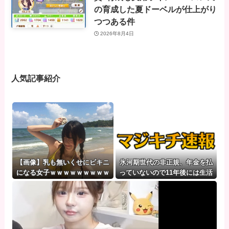
の育成した夏ドーベルが仕上がり
つつある件
2026年8月4日
人気記事紹介
【画像】乳も無いくせにビキニ
氷河期世代の非正規、年金を払
になる女子ｗｗｗｗｗｗｗｗｗ
っていないので11年後には生活
ｗｗｗｗｗｗｗｗｗｗｗｗｗｗ
保護に殺到、どうすんのこれ
ｗ