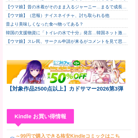
【ウマ娘】昔の水着がそのまま入るジャーニー…まるで成長し
ていない！？他
【ウマ娘】（悲報）ナイスネイチャ、討ち取られる他
昔より美味しくなった食べ物ってある？
韓国の支援物資に「トイレの水で十分」発言…韓国ネット激怒
へｗｗｗｗｗｗｗ
【ウマ娘】スレ民、サークル申請が来るがコメントを見て思わ
ず拒否してしまう
【対象作品2500点以上】カドサマー2026第3弾
Kindle お買い得情報
～99円で購入できる格安Kindleコミックはこち