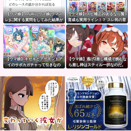
【ウマ娘】onjAIにウマ娘(ウマス
【ウマ娘】スピ補正20あるなら賢3
レ)に関する質問をしてみた結果が
育成も実用ライン！？ スレ民の育
草ｗｗｗ
成した夏ドーベルが仕上がりつつ
ある件
【ウマ娘】キセキとアーモンドア
【ウマ娘】逃げ2差し構成で挑むな
イのサポカガチャって引きなの
ら差し枠はスティル一択なのだ。
だ？