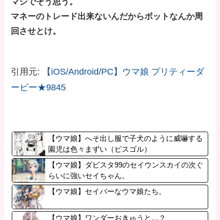
マジでそう思う。
マネーのトレード出来ないんだからボットなんか周
回させとけ。
引用元:
【iOS/Android/PC】ウマ娘 プリティーダ
ービー★9845
【ウマ娘】へそ出し服で子犬のように威嚇する
園児は色々まずい（ピスゴル）
【ウマ娘】ダビスタ99のセイウンスカイの次ぐ
らいに強いセイちゃん。
【ウマ娘】セイバーなウマ娘たち。
【ウマ娘】ワンダーおきゅうと…？