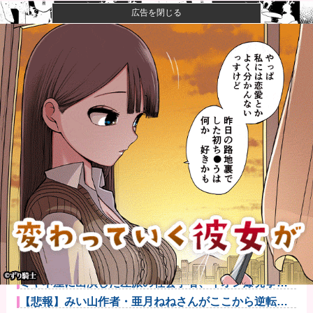
広告を閉じる
【画像】コスプレイヤーが死ぬ気で痩せた結果ｗｗｗ
ｗ
【衝撃】クルタ族虐 殺の犯人、ツェリードニヒで確
定！クロロの...
【動画】大阪府警に射殺されたオッサン、めちゃめち
ゃ苦しそうに...
町の弁当屋「申し訳ないが消費税1%になったらその分
商品代を値...
【イオンモール熊本】福岡酸素「配管が損傷しガス漏
れ、着火した...
中日ドラゴンズ、Aクラスまで3ゲーム差
wwwwwwwww他
ミヤネ屋に出演した左派の社会学者、イオン爆発事故
の例のテナン...
【悲報】みい山作者・亜月ねねさんがここから逆転す
る方法・・・...