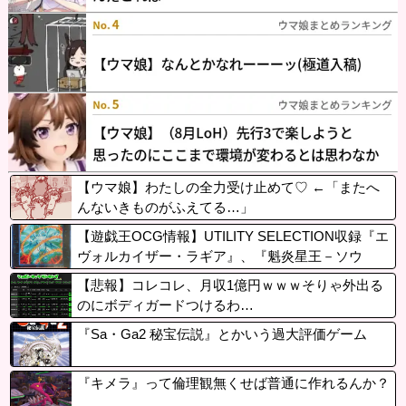
【ウマ娘】わたしの全力受け止めて♡ ←「またへ
んないきものがふえてる…」
【遊戯王OCG情報】UTILITY SELECTION収録『エ
ヴォルカイザー・ラギア』、『魁炎星王－ソウ
コ』、『トーテムバード』実物画像
【悲報】コレコレ、月収1億円ｗｗｗそりゃ外出る
のにボディガードつけるわ…
『Sa・Ga2 秘宝伝説』とかいう過大評価ゲーム
『キメラ』って倫理観無くせば普通に作れるんか？