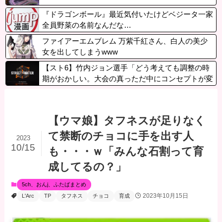
『ドラゴンボール』最近気付いたけどベジータ一家
全員野菜の名前なんだな…
ファイアーエムブレム 万紫千紅さん、白人の美少
女を出してしまうwww
【スト6】竹内ジョン選手「どう考えても調整の時
期がおかしい。大会の真っただ中にコンセプトが変
わるほどの調整、大会が終わった後は微調整。趣旨
が一貫してない」
【ウマ娘】タフネスが足りなく
て禁断のチョコに手を出す人
2023
10/15
も・・・ｗ「みんな石割って育
成してるの？」
5ch、おんj、ふたばまとめ
2023年10月15日
L'Arc
TP
タフネス
チョコ
育成