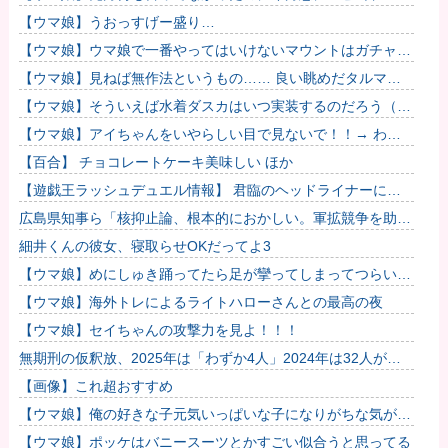
したのが怪しいよな。
【ウマ娘】うおっすげー盛り…
【ウマ娘】ウマ娘で一番やってはいけないマウントはガチャで
も育成でもグッズでもなく、これ。
【ウマ娘】見ねば無作法というもの…… 良い眺めだタルマ
エ…（殴
【ウマ娘】そういえば水着ダスカはいつ実装するのだろう（ﾃﾞ
ｯｯｯ
【ウマ娘】アイちゃんをいやらしい目で見ないで！！→ わか
りました…
【百合】 チョコレートケーキ美味しい ほか
【遊戯王ラッシュデュエル情報】 君臨のヘッドライナーに
「サンダービート・クラッシュ」が新規収録決定！
広島県知事ら「核抑止論、根本的におかしい。軍拡競争を助長
し世界を不安定化させるだけ」
細井くんの彼女、寝取らせOKだってよ3
【ウマ娘】めにしゅき踊ってたら足が攣ってしまってつらい…
【ウマ娘】海外トレによるライトハローさんとの最高の夜
【ウマ娘】セイちゃんの攻撃力を見よ！！！
無期刑の仮釈放、2025年は「わずか4人」2024年は32人が獄
中死…「終身刑化」の傾向続く
【画像】これ超おすすめ
【ウマ娘】俺の好きな子元気いっぱいな子になりがちな気がす
る。←「元気OPPAIの間違いだろ…」
【ウマ娘】ポッケはバニースーツとかすごい似合うと思ってる