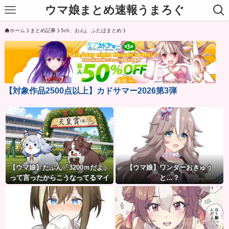
ウマ娘まとめ速報うまろぐ
ホーム
まとめ記事
5ch、おんj、ふたばまとめ
【対象作品2500点以上】カドサマー2026第3弾
【ウマ娘】たぶん「3200ｍだよ」
【ウマ娘】ワンダーおきゅう
って言ったからこうなってるマイ
と…？
ル犬