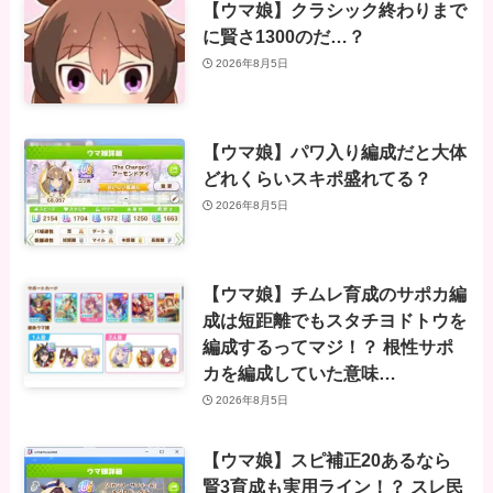
【ウマ娘】クラシック終わりまで
に賢さ1300のだ…？
2026年8月5日
【ウマ娘】パワ入り編成だと大体
どれくらいスキポ盛れてる？
2026年8月5日
【ウマ娘】チムレ育成のサポカ編
成は短距離でもスタチヨドトウを
編成するってマジ！？ 根性サポ
カを編成していた意味…
2026年8月5日
【ウマ娘】スピ補正20あるなら
賢3育成も実用ライン！？ スレ民