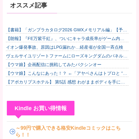
オススメ記事
【書籍】「ガンプラカタログ2026 GWXメモリアル編」【予約
開始】他
【朗報】『FE万紫千紅』、ついにキャラ成長率がゲーム内で
見れるようになる他
イオン爆発事故、原因はLPG漏れか…経産省が全国一斉点検
ヴェルサイユリゾートファームにローズキングダムのパネルが
到着
【ウマ娘】企画配信に挑戦してみたバクシンオー
【ウマ娘】こんなにあった！？ ←「アヤベさんはトプロと “1”
差だぞ」
【アポカリプスホテル】 第5話 感想 わがままボディを手に入
れた
Kindle お買い得情報
～99円で購入できる格安Kindleコミックはこち
ら！！