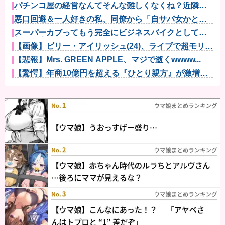
パチンコ屋の経営なんてそんな難しくなくね？近隣店
舗よりちょっ...
悪口回避＆一人好きの私、同僚から「自サバ女かと思
ってた」と言...
スーパーカブってもう完全にビジネスバイクとしての
役目を終えて...
【画像】ビリー・アイリッシュ(24)、ライブで超モリマ
ンスジ...
【悲報】Mrs. GREEN APPLE、マジで逝くwwww...
【驚愕】年商10億円を超える『ひとり親方』が激増
Mac m...