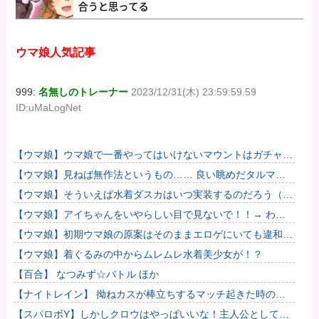
ウマ娘人気記事
999:
名無しのトレーナー
2023/12/31(木) 23:59:59.59
ID:uMaLogNet
【ウマ娘】ウマ娘で一番やってはいけないマウントはガチャで
も育成でもグッズでもなく、これ。
【ウマ娘】見ねば無作法というもの…… 良い眺めだタルマ
エ…（殴
【ウマ娘】そういえば水着ダスカはいつ実装するのだろう（ﾃﾞ
ｯｯｯ
【ウマ娘】アイちゃんをいやらしい目で見ないで！！→ わか
りました…
【ウマ娘】初期ウマ娘の原案はそのままエロゲにいても違和感
がないんだ。
【ウマ娘】着ぐるみの中からムレムレ水着美少女が！？
【百合】 なつみず☆バトル ほか
【ナイトレイン】 拗ねカスが棒立ちするマッチ起きた時の対
処法
【スパロボY】しかしクロウはやっぱいいな！主人公として魅