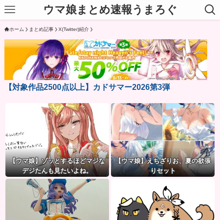
ウマ娘まとめ速報うまろぐ
ホーム
まとめ記事
X(Twitter)紹介
【対象作品2500点以上】カドサマー2026第3弾
【ウマ娘】ゾッとするほどマジな
【ウマ娘】えちざりお、夏の欲張
デジたんも見たいよね。
りセット