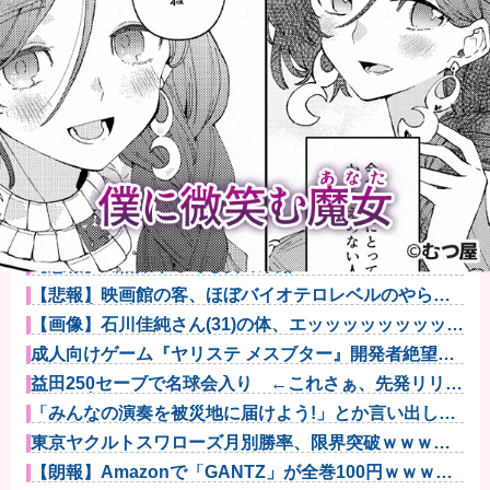
【悲報】風俗嬢やってる女の末路ｗｗｗｗｗｗｗｗｗ
ｗｗ
【悲報】映画館の客、ほぼバイオテロレベルのやらか
しで観客が避...
【画像】石川佳純さん(31)の体、エッッッッッッッッッ
ッッッ...
成人向けゲーム『ヤリステ メスブター』開発者絶望、
銀行がst...
益田250セーブで名球会入り ←これさぁ、先発リリー
フの両方...
「みんなの演奏を被災地に届けよう!」とか言い出した
吹奏楽部の...
東京ヤクルトスワローズ月別勝率、限界突破ｗｗｗｗ
ｗｗｗｗｗｗ...
【朗報】Amazonで「GANTZ」が全巻100円ｗｗｗｗ
ｗ...