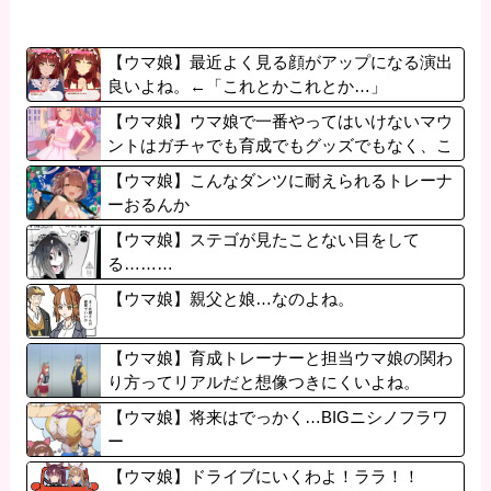
【ウマ娘】最近よく見る顔がアップになる演出
良いよね。←「これとかこれとか…」
【ウマ娘】ウマ娘で一番やってはいけないマウ
ントはガチャでも育成でもグッズでもなく、こ
れ。
【ウマ娘】こんなダンツに耐えられるトレーナ
ーおるんか
【ウマ娘】ステゴが見たことない目をして
る………
【ウマ娘】親父と娘…なのよね。
【ウマ娘】育成トレーナーと担当ウマ娘の関わ
り方ってリアルだと想像つきにくいよね。
【ウマ娘】将来はでっかく…BIGニシノフラワ
ー
【ウマ娘】ドライブにいくわよ！ララ！！