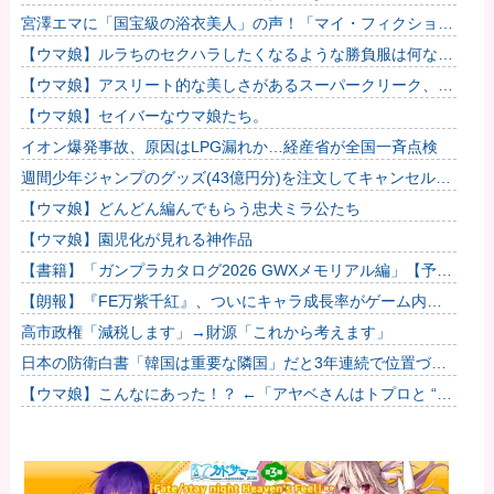
力的すぎる…！
宮澤エマに「国宝級の浴衣美人」の声！「マイ・フィクショ
ン」イベントで魅せた透明感【画像】
【ウマ娘】ルラちのセクハラしたくなるような勝負服は何なん
だろうね
【ウマ娘】アスリート的な美しさがあるスーパークリーク、い
いよね…
【ウマ娘】セイバーなウマ娘たち。
イオン爆発事故、原因はLPG漏れか…経産省が全国一斉点検
週間少年ジャンプのグッズ(43億円分)を注文してキャンセルし
た32歳女が逮捕
【ウマ娘】どんどん編んでもらう忠犬ミラ公たち
【ウマ娘】園児化が見れる神作品
【書籍】「ガンプラカタログ2026 GWXメモリアル編」【予約
開始】他
【朗報】『FE万紫千紅』、ついにキャラ成長率がゲーム内で
見れるようになる他
高市政権「減税します」→財源「これから考えます」
日本の防衛白書「韓国は重要な隣国」だと3年連続で位置づ
け…韓国メディア！
【ウマ娘】こんなにあった！？ ←「アヤベさんはトプロと “1”
差だぞ」