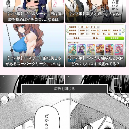
【ウマ娘】ヴィルシーナ「男は胃
【ウマ娘】親父と娘…なのよね。
袋を掴めばイチコロ♪…なるほ
ど。」→ 一方ジェンティルさん
（アカン）
【ウマ娘】アスリート的な美しさ
【ウマ娘】パワ入り編成だと大体
があるスーパークリーク、いいよ
どれくらいスキポ盛れてる？
ね…
広告を閉じる