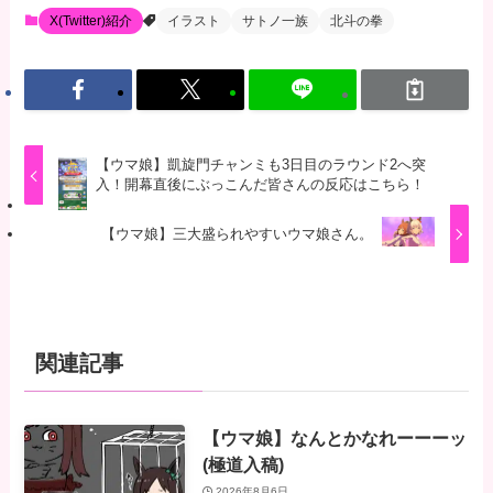
X(Twitter)紹介
イラスト
サトノ一族
北斗の拳
【ウマ娘】凱旋門チャンミも3日目のラウンド2へ突
入！開幕直後にぶっこんだ皆さんの反応はこちら！
【ウマ娘】三大盛られやすいウマ娘さん。
関連記事
【ウマ娘】なんとかなれーーーッ
(極道入稿)
2026年8月6日