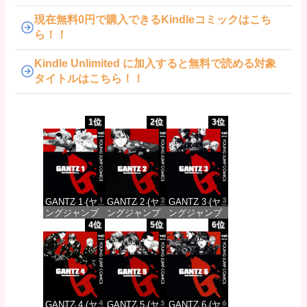
現在無料0円で購入できるKindleコミックはこち
ら！！
Kindle Unlimited に加入すると無料で読める対象
タイトルはこちら！！
1位
2位
3位
GANTZ 1 (ヤ
GANTZ 2 (ヤ
GANTZ 3 (ヤ
ングジャンプ
ングジャンプ
ングジャンプ
コミックス
コミックス
コミックス
4位
5位
6位
DIGITAL)
DIGITAL)
DIGITAL)
価格：¥100
価格：¥100
価格：¥100
GANTZ 4 (ヤ
GANTZ 5 (ヤ
GANTZ 6 (ヤ