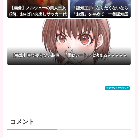
【画像】ノルウェーの美人王女
「認知症」になりたくないなら
(28)、お●ぱい丸出しサッカー代
「お酒」をやめて 一番認知症
表のロッカールームで健闘を称
に良くないのは「お酒」と判
えるｗｗｗｗｗｗ
明・・・
【衝撃】車で要らない装備、「電動シート」に決まるｗｗｗｗｗ
コメント