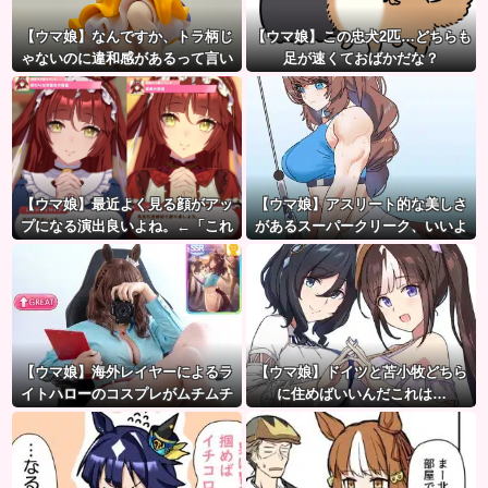
【ウマ娘】なんですか、トラ柄じ
【ウマ娘】この忠犬2匹…どちらも
ゃないのに違和感があるって言い
足が速くておばかだな？
たいんですか？
【ウマ娘】最近よく見る顔がアッ
【ウマ娘】アスリート的な美しさ
プになる演出良いよね。←「これ
があるスーパークリーク、いいよ
とかこれとか…」
ね…
【ウマ娘】海外レイヤーによるラ
【ウマ娘】ドイツと苫小牧どちら
イトハローのコスプレがムチムチ
に住めばいいんだこれは…
すぎて↑GREAT