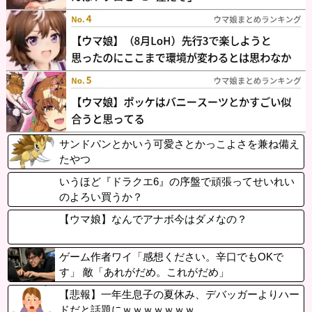
サンドパンとかいう可愛さとかっこよさを兼ね備え
たやつ
いうほど『ドラクエ6』の序盤で頑張ってせいれい
のよろい買うか？
【ウマ娘】なんでアナボ今はダメなの？
ゲーム作者ワイ「感想ください。辛口でもOKで
す」 敵「あれがだめ。これがだめ」
【悲報】一年生息子の夏休み、デバッガーよりハー
ドだと話題にｗｗｗｗｗｗｗ