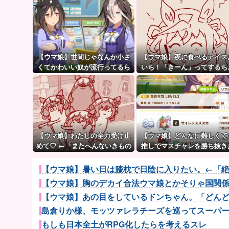
【ウマ娘】世間じゃなんか小さ
【ウマ娘】夜に食べるアイス
くてかわいい奴が流行ってるら
いち！「きーん」ってするち
しいな？
【ウマ娘】わたしの全力受け止
【ウマ娘】どんなに難しくて
めて♡ ←「またへんないきもの
推しでマスチャレを勝ち抜き
がふえてる…」
いとか眩しすぎるだろ…
【ウマ娘】暑い日は膝枕で日陰に入りたい。←「
【ウマ娘】胸のデカイ合法ウマ娘とかそりゃ国関
【ウマ娘】あの目をしているドンちゃん。「どん
島倉りか様、モッツァレラチーズを巡ってスーパー店
もしも日本全土がRPG化したらを考えるスレ