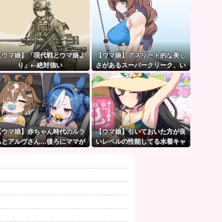
【ウマ娘】「現代戦とウマ娘よ
【ウマ娘】アスリート的な美し
り」←絶対強い
さがあるスーパークリーク、い
いよね…
【ウマ娘】赤ちゃん時代のルラ
【ウマ娘】引いておいた方が良
ちとアルヴさん…後ろにママが
いレベルの性能してる水着キャ
見えるな？
ラって誰かいたっけ？←「いっ
ぱいいるぞ」