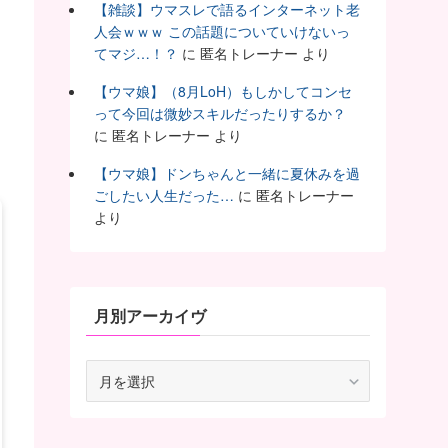
【雑談】ウマスレで語るインターネット老
人会ｗｗｗ この話題についていけないっ
てマジ…！？
に
匿名トレーナー
より
【ウマ娘】（8月LoH）もしかしてコンセ
って今回は微妙スキルだったりするか？
に
匿名トレーナー
より
【ウマ娘】ドンちゃんと一緒に夏休みを過
ごしたい人生だった…
に
匿名トレーナー
より
月別アーカイヴ
月
別
ア
ー