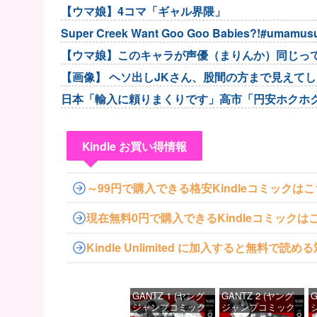
【ウマ娘】4コマ「ギャル界隈」
Super Creek Want Goo Goo Babies?!#umamu
【ウマ娘】このキャラが声優（まりんか）同じっ
驚いたよ」
【画像】 ヘソ出しJKさん、股間の方まで見えて
日本「輸入に頼りまくりです」高市「円安ホクホ
Kindle お買い得情報
～99円で購入できる格安Kindleコミックは
現在無料0円で購入できるKindleコミックは
Kindle Unlimited に加入すると無料で
GANTZ 1 (ヤング
GANTZ 2 (ヤング
G
ジャンプコミック
ジャンプコミック