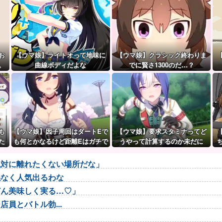
お
【ウマ娘】ライトオって地味に
【ウマ娘】クラシック終わりま
。
曲線ボディだよな
でに賢さ1300のだ…？
も
【ウマ娘】因子周回はダートEで
【ウマ娘】要求スタミナってど
た
も何とかなるけど距離Eはガチで
うやって計算するのか未だに
無理ゲー
謎…
絶対に離れたくない場所だな」
係なく人気出るわな
どん美味しく実る…♡」
員とバトル勃...