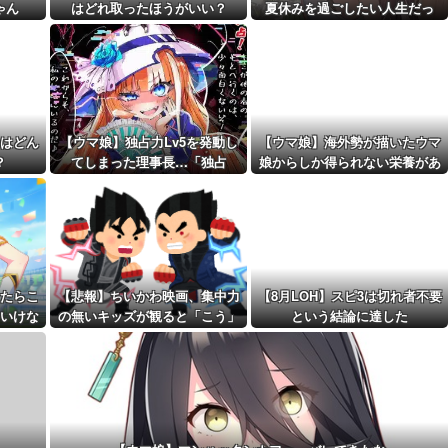
ゃん
はどれ取ったほうがいい？
夏休みを過ごしたい人生だっ
距離先行編成...
た…
予定！第...
はどん
【ウマ娘】独占力Lv5を発動し
【ウマ娘】海外勢が描いたウマ
？
てしまった理事長…「独占
娘からしか得られない栄養があ
ッ！」
る
たらこ
【悲報】ちいかわ映画、集中力
【8月LOH】スピ3は切れ者不要
いけな
の無いキッズが観ると「こう」
という結論に達した
なります・・・・・