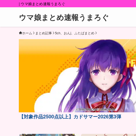
| ウマ娘まとめ速報うまろぐ
ウマ娘まとめ速報うまろぐ
ホーム
まとめ記事
5ch、おんj、ふたばまとめ
【対象作品2500点以上】カドサマー2026第3弾