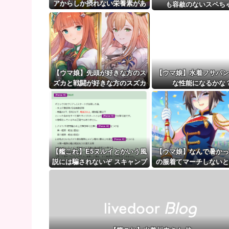
【悲報】アイドルが歌下手な理由
アからしか摂れない栄養素があ
も容赦のないスペち
る
【ウマ娘】（審議）無凸ブーケと完凸シャカール、中
【ウマ娘】覚醒Lv6、7の解放が今後2か月置きに実装
【ウマ娘】先頭が好きな方のス
【ウマ娘】水着フサパン
ズカと戦闘が好きな方のスズカ
な性能になるかな
【艦これ】E5ヌルイとかいう風
【ウマ娘】なんで暑かっ
説には騙されないぞ スキャンプ
の服着てマーチしないと
くらいヌルイのなら考える
いんだよぉ…