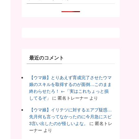
最近のコメント
【ウマ娘】とりあえず育成完了させたウマ
娘のスキルを取得するのが面倒…このまま
終わらせたろ！ ←「実はこれちょっと損
してるぞ」
に
匿名トレーナー
より
【ウマ娘】イリテツに対するエアプ疑惑…
先月何も言ってなかったのに今月急にスピ
3言い出したのが怪しいよな。
に
匿名トレ
ーナー
より