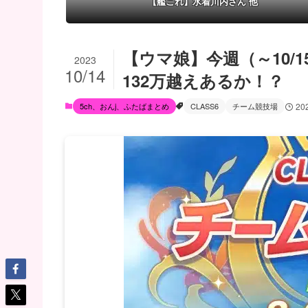
【艦これ】水着川内さん 他
【ウマ娘】今週（～10/
2023
10/14
132万越えあるか！？
5ch、おんj、ふたばまとめ
CLASS6
チーム競技場
20