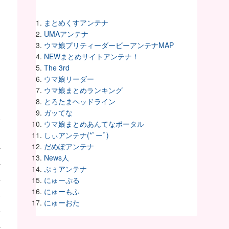
まとめくすアンテナ
UMAアンテナ
ウマ娘プリティーダービーアンテナMAP
NEWまとめサイトアンテナ！
The 3rd
ウマ娘リーダー
ウマ娘まとめランキング
とろたまヘッドライン
ガッてな
ウマ娘まとめあんてなポータル
しぃアンテナ(*ﾟーﾟ)
だめぽアンテナ
News人
ぷぅアンテナ
にゅーぷる
にゅーもふ
にゅーおた