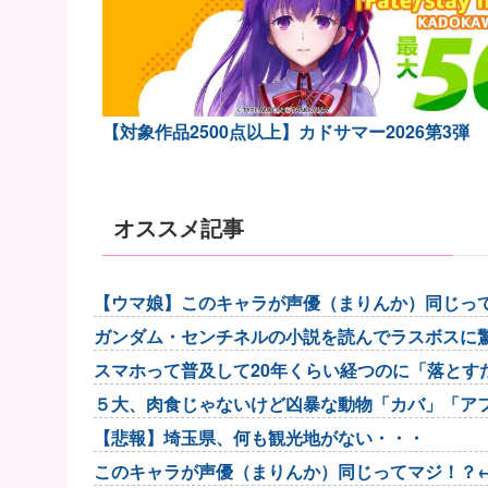
【対象作品2500点以上】カドサマー2026第3弾
オススメ記事
【ウマ娘】このキャラが声優（まりんか）同じっ
驚いたよ」他
ガンダム・センチネルの小説を読んでラスボスに
スマホって普及して20年くらい経つのに「落とす
５大、肉食じゃないけど凶暴な動物「カバ」「ア
【悲報】埼玉県、何も観光地がない・・・
このキャラが声優（まりんか）同じってマジ！？