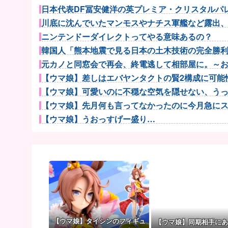
日本代表DF冨安健洋の英プレミア・クリスタルパレス
川底に沈んでいたマンモスやナチス軍艦など露出、熱
ニンテンドーダイレクトってやる意味あるの？
韓国人「熊本地震で見る日本の土木技術の完全勝利を
元カノと同窓会で再会、終電逃して相部屋に。～お互
【ウマ娘】差しはエバヤンタクトの賢2構成に可能性
【ウマ娘】可愛いのに不穏な空気を隠せない、うっか
【ウマ娘】先月何も言ってなかったのに今月急にスピ
【ウマ娘】うおっすげー盛り…
【ウマ娘】ウマ娘で一番やってはいけないマウントは
【画像】思わず保存したくなる「笑える画像・最高な
宮崎駿「心の穴を埋めるために、交配を重ねた毛虫み
倉持由香、息子の「自閉スペクトラム症」診断にショ
【悲報】阪神ドリスの大爆笑wwwwww
外国人「日本の未来は安泰だ」16歳MF三井寺眞、衝
？？？「ゲーム実況なんて誰でもできる」わい「
【ウマ娘】タイシンのフィギュ
【ウマ娘】同期相手にあ