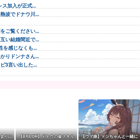
加入が正式...
波でドナウ川...
ご覧ください...
い結婚間近で...
を感じなくも...
りドンナさん...
3言い出した...
ガチャでも育...
画像」貼って...
たいな小さな...
ックで涙 見...
撃ゴール！...
ほーん」
まりに
【8月LOH】ドトウの金スキル
【ウマ娘】ドンちゃんと一緒に