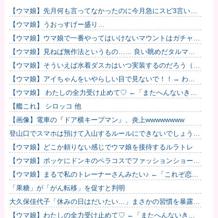
【ウマ娘】先月何も言ってなかったのに今月急にスピ3言い出
したのが怪しいよな。
【ウマ娘】うおっすげー盛り…
【ウマ娘】ウマ娘で一番やってはいけないマウントはガチャで
も育成でもグッズでもなく、これ。
【ウマ娘】見ねば無作法というもの…… 良い眺めだタルマ
エ…（殴
【ウマ娘】そういえば水着ダスカはいつ実装するのだろう（ﾃﾞ
ｯｯｯ
【ウマ娘】アイちゃんをいやらしい目で見ないで！！→ わか
りました…
【ウマ娘】 わたしの全力受け止めて♡ ←「またへんないきも
のがふえてる…」
【艦これ】 シロッコ 他
【画像】電車の『ドア横キープマン』、炎上wwwwwwww
登山口でスマホは預けて入山するルールにできないでしょう
か？山はそれほどの覚悟で入る場所だと思うのです
【ウマ娘】どこか頼りない感じでウマ娘を接待するルラトレ
【ウマ娘】ポッケにドンキのペラコスでファッションショーし
てほしい…
【ウマ娘】まるで私のトレーナーさんみたい♪ ←「これぞ恋愛
強者スペ一族…」
「果糖」が「がん転移」を促すと判明
大久保佳代子「休みの日はだいたい…」まさかの習慣を暴露ｗ
ｗｗ
【ウマ娘】わたしの全力受け止めて♡ ←「またへんないきも