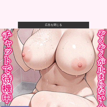
広告を閉じる
【画像】かつて天下を獲っていたYouTuberの現在ｗｗ
ｗｗ
【速報】熊本イオンモール、爆発の原因は『これ』の
可能性
【衝撃】ワイのパッパ、会社でナンバーツーになった
結果ｗｗｗｗ...
可愛すぎるおむすび屋さん（28）、新店舗に4000万円
クラフ...
【悲報】ラッパーさん、札束披露するもネット民から
「新社会人の...
X民「クレーンゲームで飲むヨーグルト取れた！ちゃん
と冷蔵庫で...
広陵高校〝暴力問題〟中井監督が謝罪。野球部巡り昨
年退任「深く...
【速報】熊本県知事、オールドメディアの被災者、遺
族への取材に...