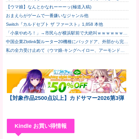
のがふえてる…」
【ウマ娘】なんとかなれーーーッ(極道入稿)
おまえらがゲームで一番嫌いなジャンル他
Switch『カルドセプト ザ ファースト』1,858 本他
「小泉やめろ！」→市民らが横浜駅前で大絶叫ｗｗｗｗｗｗｗ
ｗ
中国企業Zbtlink製ルーター20機種にバックドア、外部から完全
制御のおそれ！
私の全力受け止めて（ウマ娘-キングヘイロー、アーモンドア
イ、フサイチパンドラ、ラインクラフト）
【対象作品2500点以上】カドサマー2026第3弾
Kindle お買い得情報