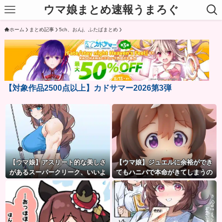
ウマ娘まとめ速報うまろぐ
ホーム
まとめ記事
5ch、おんj、ふたばまとめ
【対象作品2500点以上】カドサマー2026第3弾
【ウマ娘】アスリート的な美しさ
【ウマ娘】ジュエルに余裕ができ
があるスーパークリーク、いいよ
てもハニバで本命がきてしまうの
ね…
だ。