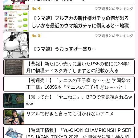
【悲報】新たに小売りに届いたPS5の箱にに28年1
月に物理ディスク終了しますとの記載が入る
【初週売上】『テニスの王子様 も～っと 学園祭の
王子様』16996本『テニスの王子様 ぎゅ～っと！
ドキドキサバイバル』16987本
【知ってた】『ヤニねこ』、BPOで問題視されるw
ww
リアルで好きと言っても引かれないアニメ
【遊戯王情報】「Yu-Gi-Oh! CHAMPIONSHIP SER
IES JAPAN TOKYO 2026」の開催が決定！神を超