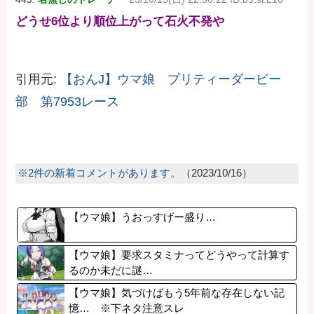
どうせ6位より順位上がって石火不発や
引用元:
【おんJ】ウマ娘 プリティーダービー
部 第7953レース
※2件の新着コメントがあります。
（2023/10/16）
【ウマ娘】うおっすげー盛り…
【ウマ娘】要求スタミナってどうやって計算す
るのか未だに謎…
【ウマ娘】気づけばもう5年前な存在しない記
憶… ※下ネタ注意スレ