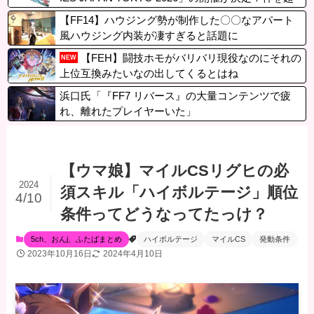
えたしもべ－青眼の究極竜 デュエルセット等も販
【FF14】ハウジング勢が制作した〇〇なアパート
売！
風ハウジング内装が凄すぎると話題に
【FEH】闘技ホモがバリバリ現役なのにそれの
NEW
上位互換みたいなの出してくるとはね
浜口氏「『FF7 リバース』の大量コンテンツで疲
れ、離れたプレイヤーいた」
【ウマ娘】マイルCSリグヒの必
2024
須スキル「ハイボルテージ」順位
4/10
条件ってどうなってたっけ？
5ch、おんj、ふたばまとめ
ハイボルテージ
マイルCS
発動条件
2023年10月16日
2024年4月10日