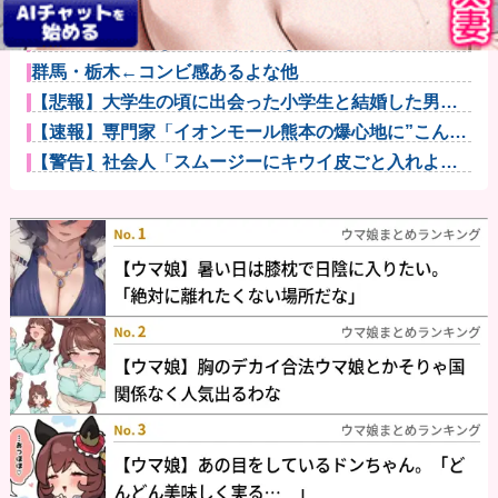
『るろうに剣心』読んでるんやけど、二重の極みの理
屈が理解出来...
彼氏「ごま油がないと香りがしないだろ。ごま油買い
な！それと、...
群馬・栃木←コンビ感あるよな他
【悲報】大学生の頃に出会った小学生と結婚した男、
めちゃくちゃ...
【速報】専門家「イオンモール熊本の爆心地に”こんな
もの”があ...
【警告】社会人「スムージーにキウイ皮ごと入れよ。
これ美容にい...