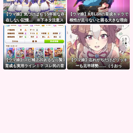
【ウマ娘】気づけばもう5年前な存
【ウマ娘】8月LoHの育成キャラで
在しない記憶… ※下ネタ注意ス
根性が足りないと困る大きな理由
レ
がこちら。←「不調を考慮すると1
021必要」
【ウマ娘】スピ補正20あるなら賢3
【ウマ娘】忘れがちだけどリッキ
育成も実用ライン！？ スレ民の育
ーも北半球勢……（うおっ
成した夏ドーベルが仕上がりつつ
ある件