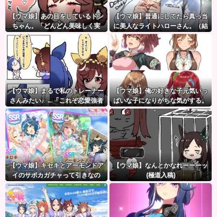
【ウマ娘】あの目をしているドン
【ウマ娘】普通にしてたら真っ当
ちゃん。「どんどん美味しく実
に美人なライトハローさん。（結
る…♡」
局飲んでしまう）
【ウマ娘】まるで私のトレーナー
【ウマ娘】俺の好きな子元気いっ
さんみたい♪ ←「これぞ恋愛強者
ぱいな子になりがちな気がする。
スペ一族…」
←「元気OPPAIの間違いだろ…」
【ウマ娘】キセキとアーモンドア
【ウマ娘】なんとかなれーーーッ
イのサポカガチャって引きなの
(極道入稿)
だ？