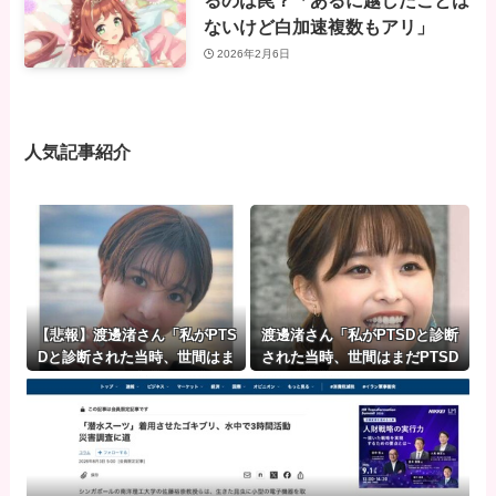
るのは罠？「あるに越したことは
ないけど白加速複数もアリ」
2026年2月6日
人気記事紹介
【悲報】渡邊渚さん「私がPTS
渡邊渚さん「私がPTSDと診断
Dと診断された当時、世間はま
された当時、世間はまだPTSD
だPTSDという言葉は浸透され
という言葉は浸透されていませ
ていませんでした」
んでした」