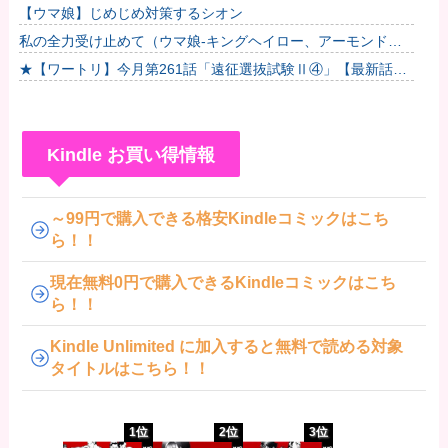
【ウマ娘】じめじめ対策するシオン
私の全力受け止めて（ウマ娘-キングヘイロー、アーモンドア
イ、フサイチパンドラ、ラインクラフト）
★【ワートリ】今月第261話「遠征選抜試験Ⅱ④」【最新話コ
メント用】
Kindle お買い得情報
～99円で購入できる格安Kindleコミックはこち
ら！！
現在無料0円で購入できるKindleコミックはこち
ら！！
Kindle Unlimited に加入すると無料で読める対象
タイトルはこちら！！
1位
2位
3位