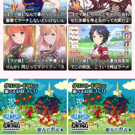
【ウマ娘】なんで暑かったらこの
【ウマ娘】ちゃんとキャラに合わ
服着てマーチしないといけないん
せた水着を考えるのって大変だよ
だよぉ…
ね。
【ウマ娘】このキャラが声優（ま
【ウマ娘】クラシック夏合宿直前
りんか）同じってマジ！？←「ス
でこの状況、こういう時はラーメ
ズカさんみたいな演技の方がレア
ン食べてもいいのかな？
だと聞いて驚いたよ」