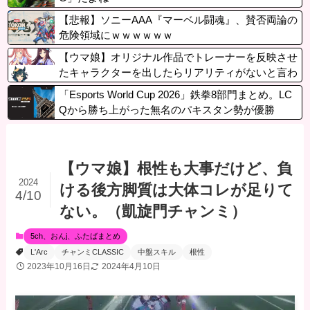
【悲報】ソニーAAA『マーベル闘魂』、賛否両論の
危険領域にｗｗｗｗｗｗ
【ウマ娘】オリジナル作品でトレーナーを反映させ
たキャラクターを出したらリアリティがないと言わ
れてしまった…
「Esports World Cup 2026」鉄拳8部門まとめ。LC
Qから勝ち上がった無名のパキスタン勢が優勝
【ウマ娘】根性も大事だけど、負
2024
ける後方脚質は大体コレが足りて
4/10
ない。（凱旋門チャンミ）
5ch、おんj、ふたばまとめ
L'Arc
チャンミCLASSIC
中盤スキル
根性
2023年10月16日
2024年4月10日