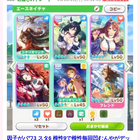
因子がパワ3 スタ6 根性9で根性毎回凹むんやがデッ