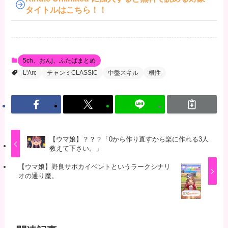
タイトルはこちら！！
5ch、おんj、ふたばまとめ
L'Arc
チャンミCLASSIC
中盤スキル
根性
【ウマ娘】？？？「0から作り直すから楽に作れる3人
教えて下さい。」
【ウマ娘】野良サポカイベントというラークシナリ
オの通り魔。