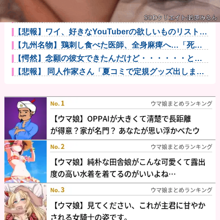
【動画】声優芸人という新たなポジションを確立した
女ｗｗｗｗｗ...
日本のテレビがまだ面白かった時代がこちらｗｗｗｗ
ｗｗｗ他
【悲報】ワイ、好きなYouTuberの欲しいものリストか
らア...
【九州名物】鶏刺し食べた医師、全身麻痺へ…「死ん
だほうが良か...
【愕然】念願の彼女できたんだけど・・・・・・とん
でもない素性...
【悲報】 同人作家さん「夏コミで定規グッズ出しま
す！」→日本...