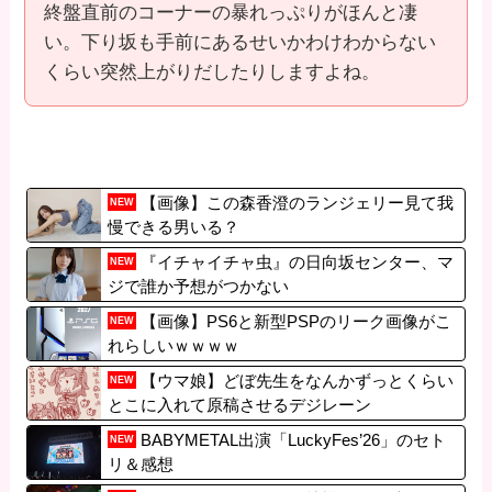
終盤直前のコーナーの暴れっぷりがほんと凄
い。下り坂も手前にあるせいかわけわからない
くらい突然上がりだしたりしますよね。
【画像】この森香澄のランジェリー見て我
NEW
慢できる男いる？
『イチャイチャ虫』の日向坂センター、マ
NEW
ジで誰か予想がつかない
【画像】PS6と新型PSPのリーク画像がこ
NEW
れらしいｗｗｗｗ
【ウマ娘】どぼ先生をなんかずっとくらい
NEW
とこに入れて原稿させるデジレーン
BABYMETAL出演「LuckyFes’26」のセト
NEW
リ＆感想