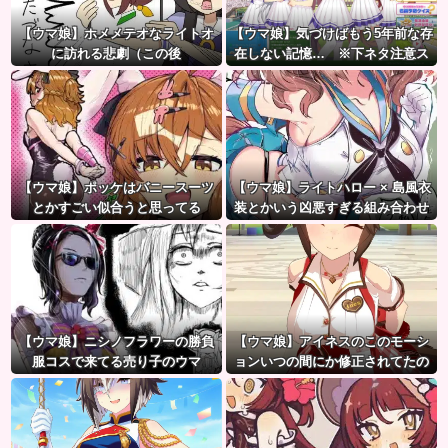
【ウマ娘】ホメメテオなライトオ
【ウマ娘】気づけばもう5年前な存
に訪れる悲劇（この後
在しない記憶… ※下ネタ注意ス
レ
【ウマ娘】ポッケはバニースーツ
【ウマ娘】ライトハロー × 島風衣
とかすごい似合うと思ってる
装とかいう凶悪すぎる組み合わせ
ｗｗｗ「大変なことに…」
【ウマ娘】ニシノフラワーの勝負
【ウマ娘】アイネスのこのモーシ
服コスで来てる売り子のウマ
ョンいつの間にか修正されてたの
娘！？
か