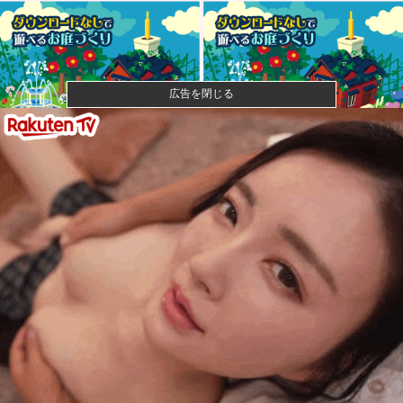
広告を閉じる
【放送事故】フジテレビ、女子大生を大量投入して闇
深エロ番組ｗ...
【速報】ひろゆき、離婚へｗｗｗ
【緊急】AV業界、ぶっ壊れ最強が現れインフレ 環境崩
壊ｗｗｗ...
【画像】人工肛門の松本人志さん、最新の姿に心配の
声殺到…
本物のスパイ、政府批判どころか「むしろ政府の味
方」を演じて潜...
カープ〝屈辱〟横浜に3タテされ5連敗。鈴木健矢6回1
失点快投...
【画像】女の子が性行為の後にして欲しいことがこち
ら・・・他
【速報】週刊フジ「減税反対結構！ならば石破太郎と
河野茂は離党...