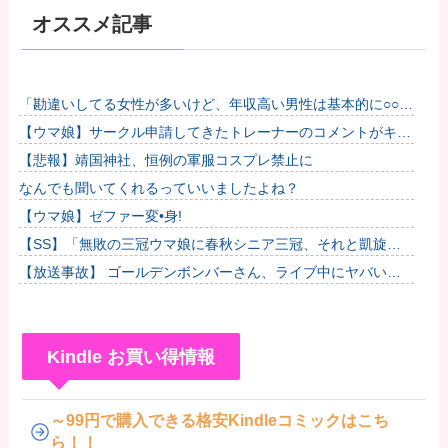
オススメ記事
「勘違いしてる女性が多いけど、年収高い男性は基本的に○○で
す」→共感殺到で拡散 やはりこれが真実なのか他
【ウマ娘】サークル申請してきたトレーナーのコメントがキモ
すぎて草ｗｗｗ「このまま成長したらどうなるんや…」他
【悲報】靖国神社、恒例の軍服コスプレ禁止に
なんでも聞いてくれるっていいましたよね？
【ウマ娘】ゼファー変•身!
【SS】「無敗の三冠ウマ娘に春秋シニア三冠、それと凱旋門
で勝利したら結婚してもいいよ」と担当ウマ娘に発言した普通
【放送事故】 ゴールデンボンバーさん、ライブ中にヤバい観
のトレー...
客が乱入する放送事故ｗｗｗ
Kindle お買い得情報
～99円で購入できる格安Kindleコミックはこち
ら！！