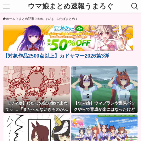
ウマ娘まとめ速報うまろぐ
ホーム
まとめ記事
5ch、おんj、ふたばまとめ
【対象作品2500点以上】カドサマー2026第3弾
【ウマ娘】わたしの全力受け止め
【ウマ娘】ウマプランや因果パッ
て♡ ←「またへんないきものがふ
クやらで育成が楽にはなったけど
えてる…」
ハードルも高くなってるんだ。