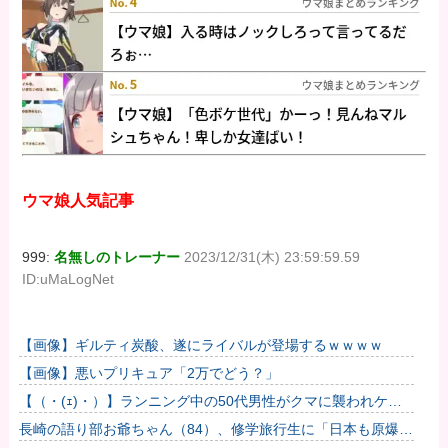
ウマ娘人気記事
999:
名無しのトレーナー
2023/12/31(木) 23:59:59.59
ID:uMaLogNet
【画像】ギルティ炭酸、遂にライバルが登場するｗｗｗｗ
【画像】悪いプリキュア「2万でどう？」
【（・(ｪ)・）】ランニング中の50代男性がクマに襲われケガ
体長約1.3メートルのツキノワグマに腕や足をかまれる 岐阜...
長崎の語り部お爺ちゃん（84）、修学旅行生に「日本も原爆を