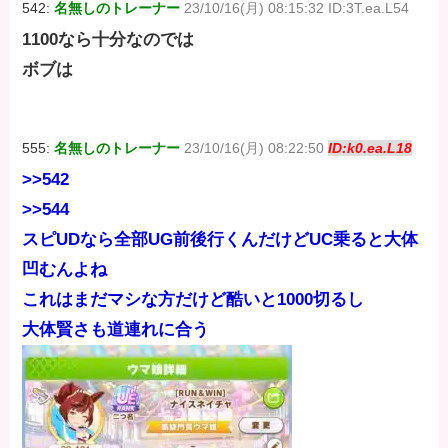
542:
名無しのトレーナー
23/10/16(月) 08:15:32 ID:3T.ea.L54
1100なら十分なのでは
ボブは
555:
名無しのトレーナー
23/10/16(月) 08:22:50
ID:k0.ea.L18
>>542
>>544
スピUDなら全部UG前後行くんだけどUC乗ると大体
凹むんよね
これはまだマシな方だけど酷いと1000切るし
大体賢さも道連れに合う