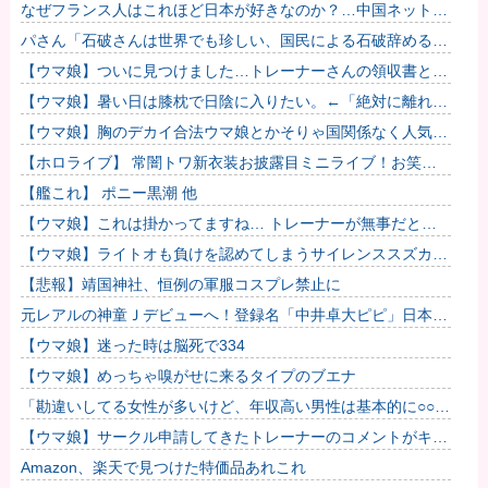
持たないと負ける」と言われびっくり！ 被団協代表（85）も
なぜフランス人はこれほど日本が好きなのか？…中国ネット
中学...
「中国と北朝鮮を除いて日本が好き」！
パさん「石破さんは世界でも珍しい、国民による石破辞めるな
デモが自然発生した総理大臣です」
【ウマ娘】ついに見つけました…トレーナーさんの領収書と給
与明細！！
【ウマ娘】暑い日は膝枕で日陰に入りたい。←「絶対に離れた
くない場所だな」
【ウマ娘】胸のデカイ合法ウマ娘とかそりゃ国関係なく人気出
るわな
【ホロライブ】 常闇トワ新衣装お披露目ミニライブ！お笑い
芸人みたいなリアクションをするトワ様
【艦これ】 ポニー黒潮 他
【ウマ娘】これは掛かってますね… トレーナーが無事だとい
いのですが…
【ウマ娘】ライトオも負けを認めてしまうサイレンススズカ定
規概念ｗｗｗ
【悲報】靖国神社、恒例の軍服コスプレ禁止に
元レアルの神童Ｊデビューへ！登録名「中井卓大ピピ」日本初
挑戦の22歳今治MFが開幕戦に先発 #サッカー
【ウマ娘】迷った時は脳死で334
【ウマ娘】めっちゃ嗅がせに来るタイプのブエナ
「勘違いしてる女性が多いけど、年収高い男性は基本的に○○で
す」→共感殺到で拡散 やはりこれが真実なのか他
【ウマ娘】サークル申請してきたトレーナーのコメントがキモ
すぎて草ｗｗｗ「このまま成長したらどうなるんや…」他
Amazon、楽天で見つけた特価品あれこれ