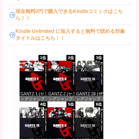
現在無料0円で購入できるKindleコミックはこち
ら！！
Kindle Unlimited に加入すると無料で読める対象
タイトルはこちら！！
1位
2位
3位
GANTZ 1 (ヤ
GANTZ 2 (ヤ
GANTZ 28 (ヤ
ングジャンプ
ングジャンプ
ングジャンプ
コミックス
コミックス
コミックス
4位
5位
6位
DIGITAL)
DIGITAL)
DIGITAL)
価格：¥617
価格：¥617
価格：¥647