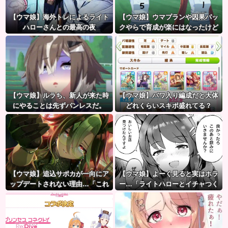
【ウマ娘】海外トレによるライト
【ウマ娘】ウマプランや因果パッ
ハローさんとの最高の夜
クやらで育成が楽にはなったけど
ハードルも高くなってるんだ。
【ウマ娘】ルラち、新人が来た時
【ウマ娘】パワ入り編成だと大体
にやることは先ずパンレスだ。
どれくらいスキポ盛れてる？
【ウマ娘】追込サポカが一向にア
【ウマ娘】よーく見ると実はホラ
ップデートされない理由…「これ
ー…「ライトハローとイチャつく
だけ出さないってことは」
スティルトレ漫画」