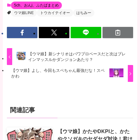
5ch、おんj、ふたばまとめ
ウマ娘LINE
トウカイテイオー
はちみー
【ウマ娘】新シナリオはパワプロベースだと次はブレ
インマッスルかダンジョンあたり？
【ウマ娘】よし、今回もスペちゃん最強だな！スペ
かわ
関連記事
【ウマ娘】かたやDKPIと、かた
やクソガキのヤダヤダ対決！君は