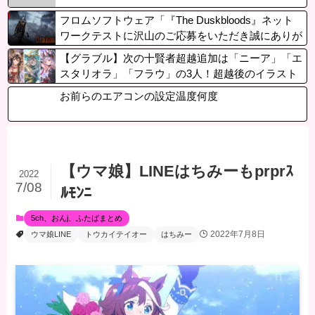
フロムソフトウェア「『The Duskbloods』ネット
ワークテストに沢山のご応募をいただき誠にありが
とうございました」
【グラブル】次の十賢者超越追加は「ニーア」「エ
スタリオラ」「フラウ」の3人！超越後のイラスト
が公開に
お前らのエアコンの設定温度何度
【ウマ娘】LINEはちみーもprprｽ
2022
7/08
ﾙﾓﾝﾆ
5ch、おんj、ふたばまとめ
2022年7月8日
ウマ娘LINE
トウカイテイオー
はちみー