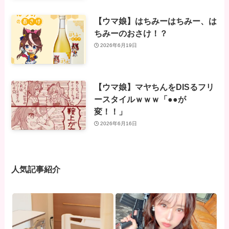
【ウマ娘】はちみーはちみー、は
ちみーのおさけ！？
2026年6月19日
【ウマ娘】マヤちんをDISるフリ
ースタイルｗｗｗ「●●が
変！！」
2026年6月16日
人気記事紹介