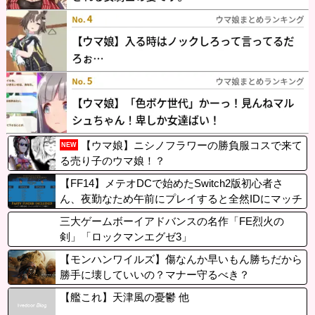
【ウマ娘】ニシノフラワーの勝負服コスで来て
NEW
る売り子のウマ娘！？
【FF14】メテオDCで始めたSwitch2版初心者さ
ん、夜勤なため午前にプレイすると全然IDにマッチ
しないと嘆く。→「DCトラベルするかリージョン
三大ゲームボーイアドバンスの名作「FE烈火の
内フリーマッチングを待ってほしい」
剣」「ロックマンエグゼ3」
【モンハンワイルズ】傷なんか早いもん勝ちだから
勝手に壊していいの？マナー守るべき？
【艦これ】天津風の憂鬱 他