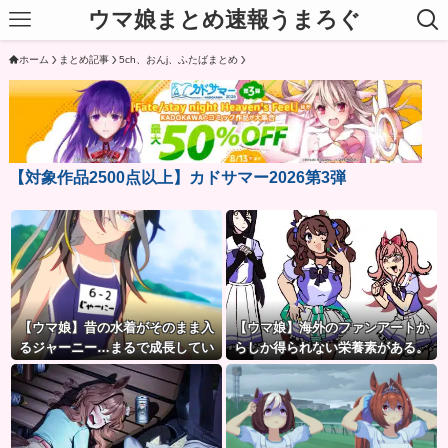
ウマ娘まとめ速報うまろぐ
ホーム
まとめ記事
5ch、おんj、ふたばまとめ
【対象作品2500点以上】カドサマー2026第3弾
【ウマ娘】昔の水着がそのまま入
【ウマ娘】海外のファンアートか
るジャーニー…まるで成長してい
らしか得られない栄養素がある。
ない！？
←「おデジ以外味付けが濃い
な…」