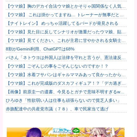
くない場所だな」
【ウマ娘】胸のデカイ合法ウマ娘とかそりゃ国関係なく人気出
るわな
【ウマ娘】 これは掛かってますね… トレーナーが無事だとい
いのですが…
【ナイトレイン】 めっちゃ活躍してるバードが発見される
【ウマ娘】見た目に反してシナリオが激重だったウマ娘、貼
る。
【ウマ娘】見てください、これが主君に甘やかされる女騎士の
姿です。
8割がGemini利用、ChatGPTは68%
パさん「ネトウヨは外国人は法律を守れと言うが、憲法違反を
している高市には何も言わない」
【ウマ娘】ごぞんじの事をごぞんじないのですか！？
【ウマ娘】水着フサパンはギャルママみあって良かったから引
く
【ウマ娘】これが完成版のダスカフィギュア！？「デカ過ぎん
だろ…」他
【画像】前原圭一の遺書、今見るとガチで意味不明すぎるwww
他
ひろゆき「性欲弱い人は仕事も頑張らないので貧乏人多い」
赤旗配達中の共産党市議（７８）、車で民家当て逃げ