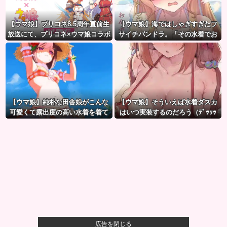
【ウマ娘】プリコネ8.5周年直前生
【ウマ娘】海ではしゃぎすぎたフ
放送にて、プリコネ×ウマ娘コラボ
サイチパンドラ。「その水着でお
の開催について告知が！？今秋予
んぶはマズイ…」
定で詳細については後日発表との
こと。※動画リンク有
【ウマ娘】純朴な田舎娘がこんな
【ウマ娘】そういえば水着ダスカ
可愛くて露出度の高い水着を着て
はいつ実装するのだろう（ﾃﾞｯｯｯ
るのがいいよね…
広告を閉じる