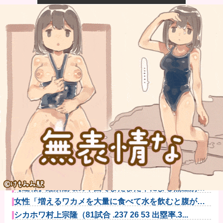
【衝撃】ジャンポケ斎藤の犯行、生々しすぎて勃起し
てしまうレベ...
【悲報】イオン、完全にヤケクソになるｗｗｗｗ
【速報】USスチール、1800億円の黒字
wwwwwwwwww...
ワイ、「着衣おっばい」でしか抜けない体質になって
しまうｗｗｗ...
阪神・藤川監督 １１日からの同率首位巨人との３連
戦へ「敵は内...
【速報】経済崩壊の中国でまたまた車による無差別報
復型の衝突事...
女性「増えるワカメを大量に食べて水を飲むと腹が膨
らむって本当...
シカホワ村上宗隆（81試合 .237 26 53 出塁率.3...