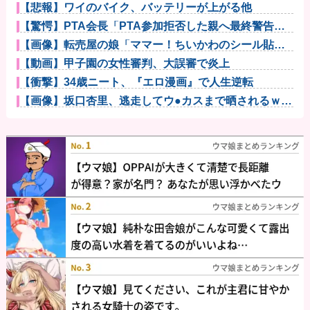
【悲報】ワイのバイク、バッテリーが上がる他
【驚愕】PTA会長「PTA参加拒否した親へ最終警告。
こうなっ...
【画像】転売屋の娘「ママー！ちいかわのシール貼っ
たよー！」親...
【動画】甲子園の女性審判、大誤審で炎上
【衝撃】34歳ニート、『エロ漫画』で人生逆転
【画像】坂口杏里、逃走してウ●カスまで晒されるｗｗ
ｗｗｗ