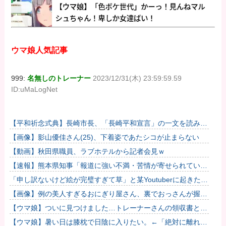
ウマ娘人気記事
999:
名無しのトレーナー
2023/12/31(木) 23:59:59.59
ID:uMaLogNet
【平和祈念式典】長崎市長、「長崎平和宣言」の一文を読み飛
ばす 「NPTの義務を履行し、核軍縮に向け着実に前進するこ
【画像】影山優佳さん(25)、下着姿であたシコが止まらない
とを...
【動画】秋田県職員、ラブホテルから記者会見ｗ
【速報】熊本県知事「報道に強い不満・苦情が寄せられてい
る」→TBSの報道特集がまさにそれな件
「申し訳ないけど絵が完璧すぎて草」と某Youtuberに起きた悲
劇に目撃者騒然、”映え”のために愛車をを停めて撮影してい...
【画像】例の美人すぎるおにぎり屋さん、裏でおっさんが握っ
ていたｗｗｗｗｗｗｗｗｗｗｗｗｗｗｗｗｗ
【ウマ娘】ついに見つけました…トレーナーさんの領収書と給
与明細！！
【ウマ娘】暑い日は膝枕で日陰に入りたい。←「絶対に離れた