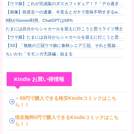
【ウマ娘】これが完成版のダスカフィギュア！？「デカ過ぎん
だろ…」他
【画像】前原圭一の遺書、今見るとガチで意味不明すぎるwww
他
8割がGemini利用、ChatGPTは68%
たまには自分からシャカールを迎えに行こうと思うライツ博士
【ウマ娘】たまには自分からシャカールを迎えに行こうと思う
ライツ博士
【SS】「無敗の三冠ウマ娘に春秋シニア三冠、それと凱旋門
で勝利したら結婚してもいいよ」と担当ウマ娘に発言した普通
ちいかわ「モモンガ天誅編」始まる
のトレー...
Kindle お買い得情報
～99円で購入できる格安Kindleコミックはこち
ら！！
現在無料0円で購入できるKindleコミックはこち
ら！！