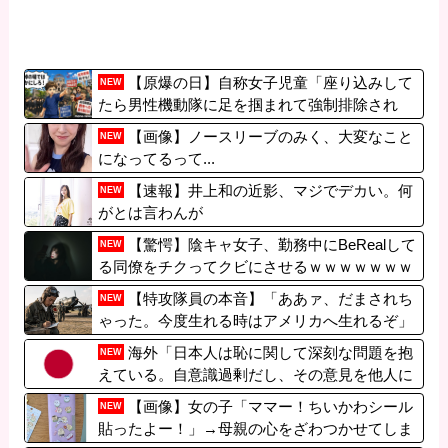
【原爆の日】自称女子児童「座り込みして
NEW
たら男性機動隊に足を掴まれて強制排除され
た！」 ネット「亡くなった方を追悼する場で
【画像】ノースリーブのみく、大変なこと
NEW
騒ぐのは言語道断。原爆を落としたのは日本で
になってるって...
はない」
【速報】井上和の近影、マジでデカい。何
NEW
がとは言わんが
【驚愕】陰キャ女子、勤務中にBeRealして
NEW
る同僚をチクってクビにさせるｗｗｗｗｗｗｗ
【特攻隊員の本音】「ああァ、だまされち
NEW
ゃった。今度生れる時はアメリカへ生れるぞ」
出撃前に残された若者たちの言葉
海外「日本人は恥に関して深刻な問題を抱
NEW
えている。自意識過剰だし、その意見を他人に
も押し付けている」
【画像】女の子「ママー！ちいかわシール
NEW
貼ったよー！」→母親の心をざわつかせてしま