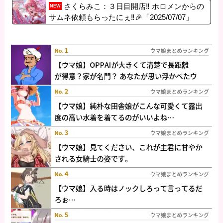
うｗｗｗｗ
さくらみこ：３日目開店‼ ホロメンからの
NEW
サムネ依頼もらったにぇ‼🎉「2025/07/07」