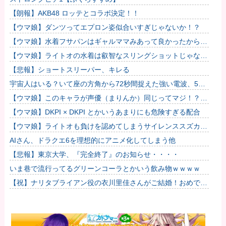
【朗報】AKB48 ロッテとコラボ決定！！
【ウマ娘】ダンツってエプロン姿似合いすぎじゃないか！？
【ウマ娘】水着フサパンはギャルママみあって良かったから引
く
【ウマ娘】ライトオの水着は叡智なスリングショットじゃなく
て多分これ。
【悲報】ショートスリーパー、キレる
宇宙人はいる？いて座の方角から72秒間捉えた強い電波、50
年間正体分からぬ「Wow！信号」
【ウマ娘】このキャラが声優（まりんか）同じってマジ！？
←「スズカさんみたいな演技の方がレアだと聞いて驚いたよ」
【ウマ娘】DKPI × DKPI とかいうあまりにも危険すぎる配合
【ウマ娘】ライトオも負けを認めてしまうサイレンススズカ定
規概念ｗｗｗ他
AIさん、ドラクエ6を理想的にアニメ化してしまう他
【悲報】東京大学、『完全終了』のお知らせ・・・・
いま巷で流行ってるグリーンコーラとかいう飲み物ｗｗｗｗ
【祝】ナリタブライアン役の衣川里佳さんがご結婚！おめでと
うございます！