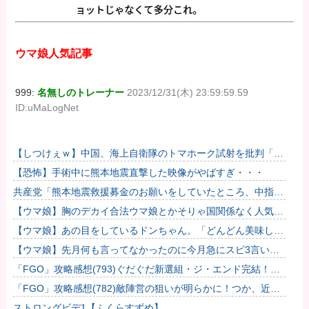
ウマ娘人気記事
999:
名無しのトレーナー
2023/12/31(木) 23:59:59.59
ID:uMaLogNet
【しつけぇｗ】中国、海上自衛隊のトマホーク試射を批判「周
辺の安全保障上の脅威を口実に再軍備を加速している」
【恐怖】手術中に熊本地震直撃した映像がやばすぎ・・・
共産党「熊本地震救援募金のお願いをしていたところ、中指を
立てられました。嫌がらせ酷い」
【ウマ娘】胸のデカイ合法ウマ娘とかそりゃ国関係なく人気出
るわな
【ウマ娘】あの目をしているドンちゃん。「どんどん美味しく
実る…♡」
【ウマ娘】先月何も言ってなかったのに今月急にスピ3言い出
したのが怪しいよな。
「FGO」攻略感想(793)ぐだぐだ新選組・ジ・エンド完結！彦
斎ちゃんとの別れ寂しい… でも今後も活躍してもらうけど
「FGO」攻略感想(782)敵陣営の狙いが明らかに！つか、近藤
ね！
さん昔と今で変わり過ぎでは？松永弾正の実装にも期待！
ストロングビデ1【ふくらすずめ】