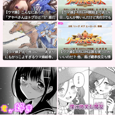
【ウマ娘】こんなにあった！？ ←
【ウマ娘】8月LoH開始まであと6
「アヤベさんはトプロと “1” 差だ
日…なんか怖いんだけど先行3でも
ぞ」
大丈夫かな？
【ウマ娘】え？何コレ……あまり
【ウマ娘】8月LoHは誰を使うのが
にもかっこよすぎるウマ娘絵巻。
いいのだ？ 他、逃げ継承役立ち情
報など