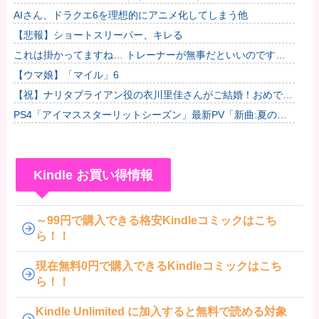
規概念ｗｗｗ他
AIさん、ドラクエ6を理想的にアニメ化してしまう他
【悲報】ショートスリーパー、キレる
これは掛かってますね… トレーナーが無事だといいのです
が…
【ウマ娘】「マイル」6
【祝】ナリタブライアン役の衣川里佳さんがご結婚！おめでと
うございます！
PS4「アイマススターリットシーズン」最新PV「新曲:夏の
Bang!!MV」公開！さらに「体験版」の配信が決定！
Kindle お買い得情報
～99円で購入できる格安Kindleコミックはこち
ら！！
現在無料0円で購入できるKindleコミックはこち
ら！！
Kindle Unlimited に加入すると無料で読める対象