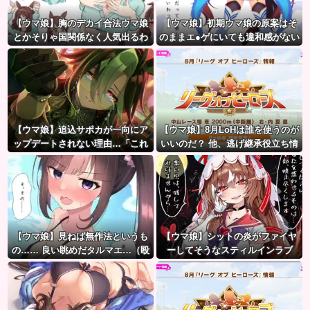
【ウマ娘】胸のデカイ合法ウマ娘
【ウマ娘】初期ウマ娘の原案はそ
とかそりゃ国関係なく人気出るわ
のままエ●ゲにいても違和感がない
な
んだ。
【ウマ娘】追込サポカが一向にア
【ウマ娘】8月LoHは誰を使うのが
ップデートされない理由…「これ
いいのだ？ 他、逃げ継承役立ち情
だけ出さないってことは」
報など
【ウマ娘】見ねば無作法というも
【ウマ娘】シットの炎がファイヤ
の…… 良い眺めだタルマエ…（殴
ーしてそうなスティルインラブ
（セーラーマーズ衣装）