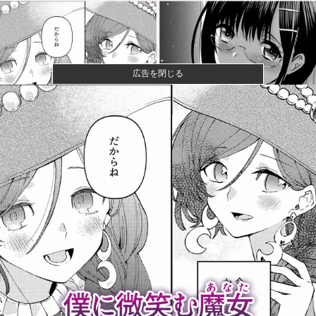
広告を閉じる
【画像】閉店間際の回転ずし、ネタの量がバグってる
と話題にｗｗ...
【画像】ハンターハンターさん、ガチで最強の新能力
を登場させて...
女性「レイプされました」検事「嘘では？」女性「傷
ついたので訴...
【速報】ひろゆき、離婚へｗｗｗ
カープアドゥワ誠『火消し→12回続投』に賛否。新井
監督「それ...
【速報】靖国神社、軍服コスプレでの参拝を禁止へ他
宇宙人はいる？いて座の方角から72秒間捉えた強い電
波、50年...
【悲報】クレヨンしんちゃんでエッッッしたいキャ
ラ、満場一致で...