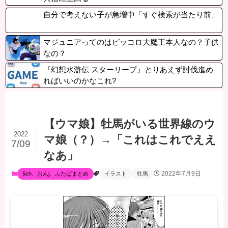
自分で考えない子が急増中「すぐ検索が当たり前」
マジュニアってのはピッコロ大魔王本人なの？子供
なの？
『幻想水滸伝 スターリープ』とりあえず討伐進め
ればいいのかなこれ?
【ウマ娘】牡馬がいる世界線のウ
2022
マ娘（？）→「これはこれでええ
7/09
なあ」
2022年7月9日
5ch、おんj、ふたばまとめ
イラスト
牡馬