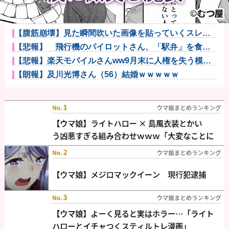
【画像】安井カノンちゃん、バニーガールコスプレで
うっかり谷間...
【画像】秋葉原で大量のメイド＆巫女たちが潮で水打
ちを実施ww...
【腹筋崩壊】見た瞬間吹いた画像を貼っていくスレｗ
ｗｗｗ他
【悲報】 飛行機のパイロットさん、「駅弁」を食べ
ていることが...
【悲報】楽天モバイルさんww9月末に人権を失う模様
wwwww
【朗報】及川光博さん（56）結婚ｗｗｗｗｗ