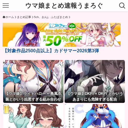
ウマ娘まとめ速報うまろぐ
ホーム
まとめ記事
5ch、おんj、ふたばまとめ
【対象作品2500点以上】カドサマー2026第3弾
【ウマ娘】ライトハロー × 島風衣
【ウマ娘】DKPI × DKPI とかいう
装とかいう凶悪すぎる組み合わせ
あまりにも危険すぎる配合
ｗｗｗ「大変なことに…」