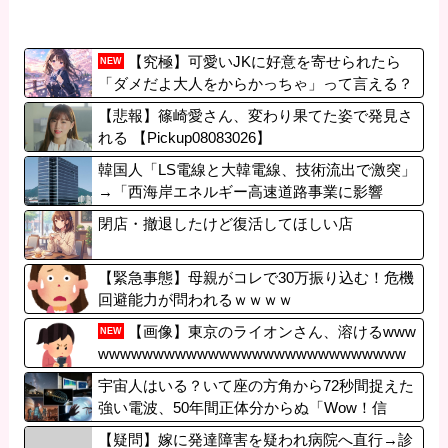
【究極】可愛いJKに好意を寄せられたら
NEW
「ダメだよ大人をからかっちゃ」って言える？
【悲報】篠崎愛さん、変わり果てた姿で発見さ
れる 【Pickup08083026】
韓国人「LS電線と大韓電線、技術流出で激突」
→「西海岸エネルギー高速道路事業に影響
は？」
閉店・撤退したけど復活してほしい店
【緊急事態】母親がコレで30万振り込む！危機
回避能力が問われるｗｗｗｗ
【画像】東京のライオンさん、溶けるwww
NEW
wwwwwwwwwwwwwwwwwwwwwwwwwwww
wwwww
宇宙人はいる？いて座の方角から72秒間捉えた
強い電波、50年間正体分からぬ「Wow！信
号」
【疑問】嫁に発達障害を疑われ病院へ直行→診