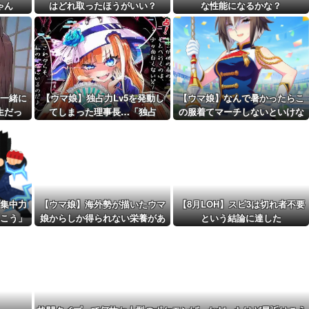
wwww
ゃん
はどれ取ったほうがいい？
な性能になるかな？
距離先行編成...
予定！第...
一緒に
【ウマ娘】独占力Lv5を発動し
【ウマ娘】なんで暑かったらこ
生だっ
てしまった理事長…「独占
の服着てマーチしないといけな
ッ！」
いんだよぉ…
集中力
【ウマ娘】海外勢が描いたウマ
【8月LOH】スピ3は切れ者不要
こう」
娘からしか得られない栄養があ
という結論に達した
・
る