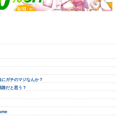
当にガチのマジなんか？
局誰だと思う？
sume