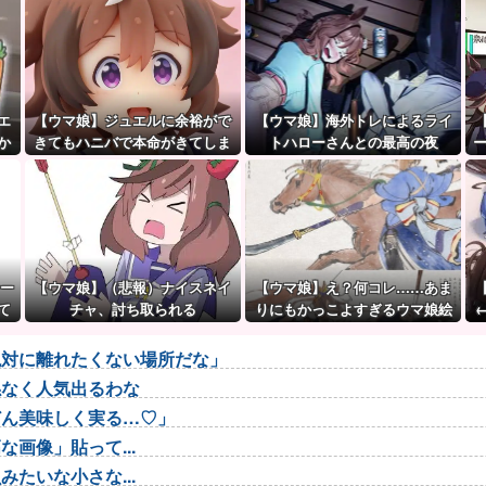
エ
【ウマ娘】ジュエルに余裕がで
【ウマ娘】海外トレによるライ
か
きてもハニバで本命がきてしま
トハローさんとの最高の夜
出し
うのだ。
リー
【ウマ娘】（悲報）ナイスネイ
【ウマ娘】え？何コレ……あま
て
チャ、討ち取られる
りにもかっこよすぎるウマ娘絵
？
巻。
絶対に離れたくない場所だな」
係なく人気出るわな
どん美味しく実る…♡」
画像」貼って...
たいな小さな...