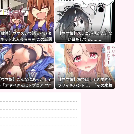
【雑談】ウマスレで語るインタ
【ウマ娘】ステゴが見たことな
ーネット老人会ｗｗｗ この話題
い目をしてる………
についていけないってマ
ジ…！？
【ウマ娘】こんなにあった！？
【ウマ娘】海ではしゃぎすぎた
←「アヤベさんはトプロと “1”
フサイチパンドラ。「その水着
差だぞ」
でおんぶはマズイ…」