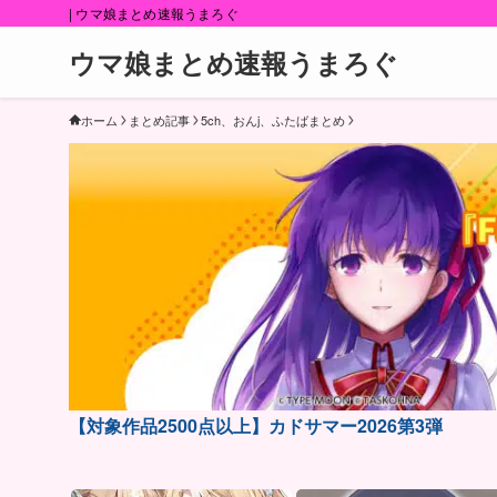
| ウマ娘まとめ速報うまろぐ
ウマ娘まとめ速報うまろぐ
ホーム
まとめ記事
5ch、おんj、ふたばまとめ
【対象作品2500点以上】カドサマー2026第3弾