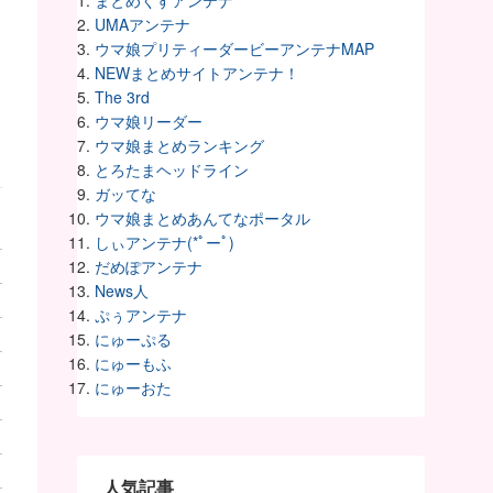
まとめくすアンテナ
UMAアンテナ
ウマ娘プリティーダービーアンテナMAP
NEWまとめサイトアンテナ！
The 3rd
ウマ娘リーダー
ウマ娘まとめランキング
とろたまヘッドライン
ガッてな
ウマ娘まとめあんてなポータル
しぃアンテナ(*ﾟーﾟ)
だめぽアンテナ
News人
ぷぅアンテナ
にゅーぷる
にゅーもふ
にゅーおた
人気記事