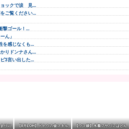
ックで涙 見...
ご覧ください...
撃ゴール！...
ほーん」
を感じなくも...
りドンナさん...
3言い出した...
ガチャでも育...
たゲームの敵...
..
し強すぎてサ...
まりに
【8月LOH】ドトウの金スキル
【ウマ娘】水着フサパンはどん