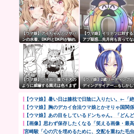
【ウマ娘】アイちゃんとフサパ
【ウマ娘】イリテツに対する
ンの水着、DKPIとDKPIが触れ
アプ疑惑…先月何も言ってな
てる構図が良き…
ったのに今月急にスピ3言い
たのが怪しいよな。
【ウマ娘】へそ出し服で子犬の
【ウマ娘】2歳リーディング
ように威嚇する園児は色々まず
ディングサイアー…もしかし
い（ピスゴル）
シーザリオって凄いのでは
【ウマ娘】暑い日は膝枕で日陰に入りたい。←「
【ウマ娘】胸のデカイ合法ウマ娘とかそりゃ国関
【ウマ娘】あの目をしているドンちゃん。「どん
【画像】思わず保存したくなる「笑える画像・最高な
宮崎駿「心の穴を埋めるために、交配を重ねた毛虫み