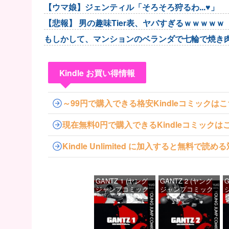
【ウマ娘】ジェンティル「そろそろ狩るわ...♥」
【悲報】 男の趣味Tier表、ヤバすぎるｗｗｗｗｗ
もしかして、マンションのベランダで七輪で焼き肉
Kindle お買い得情報
～99円で購入できる格安Kindleコミックは
現在無料0円で購入できるKindleコミックは
Kindle Unlimited に加入すると無料で
GANTZ 1 (ヤング
GANTZ 2 (ヤング
G
ジャンプコミック
ジャンプコミック
スDIGITAL)
スDIGITAL)
ス
価格：¥100
価格：¥100