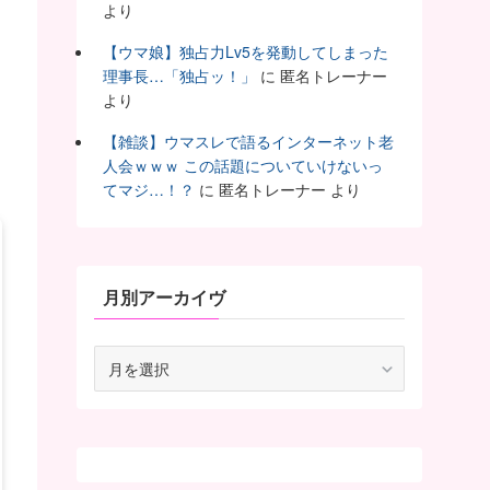
より
【ウマ娘】独占力Lv5を発動してしまった
理事長…「独占ッ！」
に
匿名トレーナー
より
【雑談】ウマスレで語るインターネット老
人会ｗｗｗ この話題についていけないっ
てマジ…！？
に
匿名トレーナー
より
月別アーカイヴ
月
別
ア
ー
カ
イ