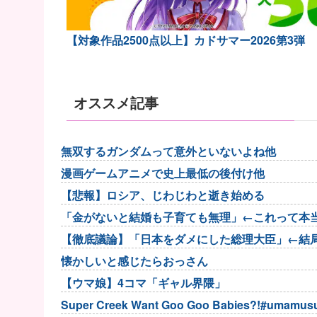
【対象作品2500点以上】カドサマー2026第3弾
オススメ記事
無双するガンダムって意外といないよね他
漫画ゲームアニメで史上最低の後付け他
【悲報】ロシア、じわじわと逝き始める
「金がないと結婚も子育ても無理」←これって本
【徹底議論】「日本をダメにした総理大臣」←結
懐かしいと感じたらおっさん
【ウマ娘】4コマ「ギャル界隈」
Super Creek Want Goo Goo Babies?!#umamu