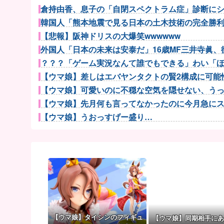
倉持由香、息子の「自閉スペクトラム症」診断にショ
韓国人「熊本地震で見る日本の土木技術の完全勝利を
【悲報】阪神ドリスの大爆笑wwwwww
外国人「日本の未来は安泰だ」16歳MF三井寺眞、衝
？？？「ゲーム実況なんて誰でもできる」わい「
【ウマ娘】差しはエバヤンタクトの賢2構成に可能性
【ウマ娘】可愛いのに不穏な空気を隠せない、うっか
【ウマ娘】先月何も言ってなかったのに今月急にスピ
【ウマ娘】うおっすげー盛り…
【ウマ娘】ウマ娘で一番やってはいけないマウントは
久保優太(38)、10代の女性と再婚
初見で「勝てるわけないやろくそったれ…」って思っ
【試合結果】阪神vs中日 2026/08/07 【才木8回無.
【悲報】アイドルが歌下手な理由
サングラスかけるの恥ずかしいと思ってたけど、日差
SES10年目のワイ、転職するか迷う
【ウマ娘】タイシンのフィギュ
【ウマ娘】同期相手にあ