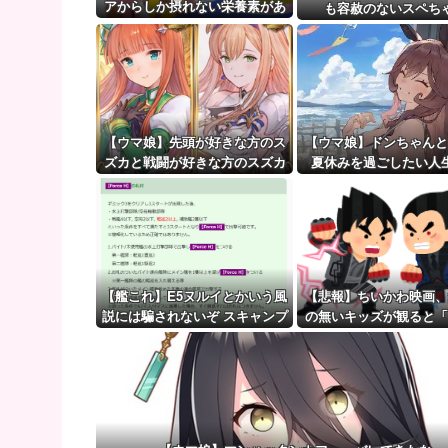
【画像】電車の『ドア横キープマン』、炎上wwww
アからしか摂れない栄養素があ
も容赦のないスペち
る
【ウマ娘】（審議）無凸ブーケと完凸シャカール、中
【ウマ娘】覚醒Lv6、7の解放が今後2か月置きに実装
【ウマ娘】先頭が好きな方のス
【ウマ娘】ドンちゃんと
ズカと戦闘が好きな方のスズカ
夏休みを過ごしたい人
た…
【艦これ】E5ヌルイとかいう風
【悲報】ちいかわ映画、
説には騙されないぞ スキャンプ
の無いキッズが観ると「
くらいヌルイのなら考える
なります・・・・