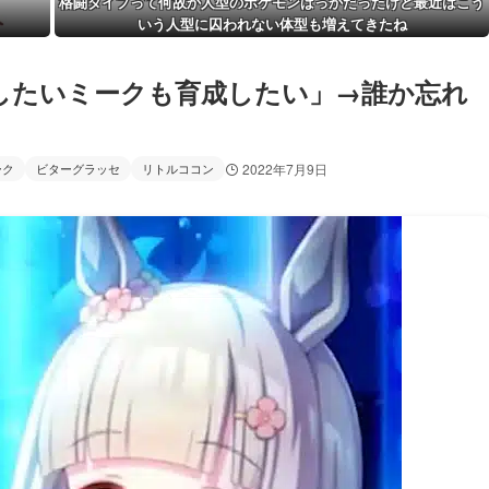
格闘タイプって何故か人型のポケモンばっかだったけど最近はこう
いう人型に囚われない体型も増えてきたね
したいミークも育成したい」→誰か忘れ
ーク
ビターグラッセ
リトルココン
2022年7月9日