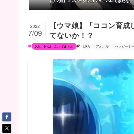
【ウマ娘】マンハッタンカフェ、バレてきたな
【ウマ娘】「ココン育成
2022
7/09
てないか！？
5ch、おんj、ふたばまとめ
URA
アオハル
ハッピーミ