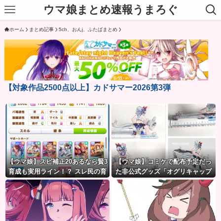
ウマ娘まとめ速報うまろぐ
ホーム
まとめ記事
5ch、おんj、ふたばまとめ
【対象作品2500点以上】カドサマー2026第3弾
【ウマ娘】スピ補正20あるなら賢3
【ウマ娘】コミケで配布予定だっ
育成も実用ライン！？ スレ民の育
た非公式グッズ「オグリキャップ
成した夏ドーベルが仕上がりつつ
タマモクロスアクリル定規」意外
ある件
(?)な落とし穴により配布を撤回す
ることに…