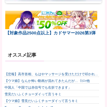
【対象作品2500点以上】カドサマー2026第3弾
オススメ記事
【悲報】高市首相、もはやマッサージを受けただけで叩かれて
しまう他
【ウマ娘】なんか怖い動画が流れてきたんだが…（ﾋｴｯ他
中国人「中国では赤信号でも右折できます」
雪見だいふくチョーダイって言うキミ
【ウマ娘】雪見だいふくチョーダイって言うキミ