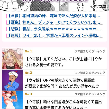
【ウマ娘】俺はこういう元気いっぱいな子が好きなだ
けなんだ…他
客「納車式？いいよ」他
【画像】本田望結の妹、姉妹で並んだ姿が大変素晴ら
しいと話題に...
【画像】妹さん、ブラジャーだけでくつろいでしまう
ｗｗｗwｗｗ...
【悲報】粗品、永久追放ｗｗｗｗｗｗｗｗｗｗｗｗｗ
ｗｗ（証拠あ...
【速報】ワイ（25）、営業から工場のラインへ異動し
た結果・・...