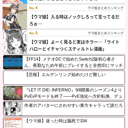
【FF14】メテオDCで始めたSwitch2版初心者さ
ん、夜勤なため午前にプレイすると全然IDにマッチ
しないと嘆く。→「DCトラベルするかリージョン
【悲報】エルデンリング始めたけど難しい
内フリーマッチングを待ってほしい」
『LET IT DIE: INFERNO』9/8開幕のシーズン4より
PvEvPモードを終了——PvE強化へ方針転換、デュ
オプレイは継続。PSStoreではセール中
作者のアバターにされやすい東方キャラって誰だろ
【ウマ娘】迷った時は脳死で334