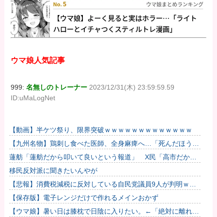
ウマ娘人気記事
999:
名無しのトレーナー
2023/12/31(木) 23:59:59.59
ID:uMaLogNet
【動画】半ケツ祭り、限界突破ｗｗｗｗｗｗｗｗｗｗｗｗｗ
【九州名物】鶏刺し食べた医師、全身麻痺へ…「死んだほうが
良かったと思っていた」
蓮舫「蓮舫だから叩いて良いという報道」 X民「高市だから
叩いて良いをやってるのがお前だろ」
移民反対派に聞きたいんやが
【悲報】消費税減税に反対している自民党議員9人が判明ｗｗ
ｗｗｗｗ
【保存版】電子レンジだけで作れるメインおかず
【ウマ娘】暑い日は膝枕で日陰に入りたい。←「絶対に離れた