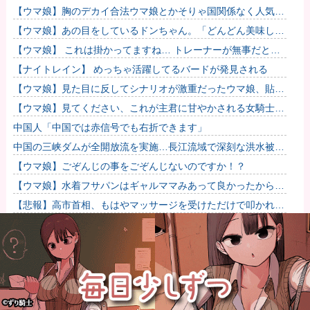
くない場所だな」
【ウマ娘】胸のデカイ合法ウマ娘とかそりゃ国関係なく人気出
るわな
【ウマ娘】あの目をしているドンちゃん。「どんどん美味しく
実る…♡」
【ウマ娘】 これは掛かってますね… トレーナーが無事だとい
いのですが…
【ナイトレイン】 めっちゃ活躍してるバードが発見される
【ウマ娘】見た目に反してシナリオが激重だったウマ娘、貼
る。
【ウマ娘】見てください、これが主君に甘やかされる女騎士の
姿です。
中国人「中国では赤信号でも右折できます」
中国の三峡ダムが全開放流を実施…長江流域で深刻な洪水被
害！
【ウマ娘】ごぞんじの事をごぞんじないのですか！？
【ウマ娘】水着フサパンはギャルママみあって良かったから引
く
【悲報】高市首相、もはやマッサージを受けただけで叩かれて
しまう他
【ウマ娘】なんか怖い動画が流れてきたんだが…（ﾋｴｯ他
元いいとも青年隊、中居正広の”素顔”を暴露
防衛費、過去最大の約8兆9千億円要求へ…予算案で膨張、迎撃
用無人機・AIなど導入！