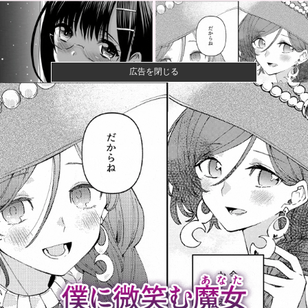
広告を閉じる
一般作だけどエロいシーンがあって、妙にムラムラし
てしまった作...
【悲報】 幻影旅団の団長さん、激太りすると全てが台
無しになる
【速報】ひろゆき、離婚wwwwww
【画像】キングダムの河了貂、「あったけぇ壁」に引
き続き更に味...
高市内閣の方針に反対した自民党議員9人のリストが話
題に、「岩...
【まとめ】ノンシュガー炭酸水、「カッコつけてるだ
け」と一刀両...
【朗報】日本の年金制度、GPIFの運用が思ったより好
調なおか...
マジでこれだけは日本製じゃないとダメな物 、ガチで
何がある？...