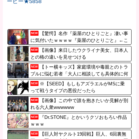
ービー★5858
【驚愕】名作『薬屋のひとりごと』凄い事
NEW
に気付いたｗｗｗｗ『薬屋のひとりごと』←こ
いつに対する正直な感想がこちら…面白いけ
【画像】来日したウクライナ美女、日本人
NEW
ど…
との格の違いを見せつける
【トー横キッズ】家庭環境や毒親とのトラ
NEW
ブルに悩む若者「大人に相談しても具体的に何
もしてくれない」EXIT兼近「搾取しようとする
※【SEED】もしもアズラエルがMSに乗
NEW
大人をどう除外するか」
って戦うタイプの悪役だったら
【画像】この中で誰を抱きたいか見解が別
NEW
れる六人衆wwwwww
『Dr.STONE』とかいうクソおもろい作品
NEW
ｗｗｗ
【巨人対ヤクルト19回戦】巨人、6回裏無
NEW