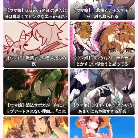
【ウマ娘】Gaze on Me! の導入部
【ウマ娘】（悲報）ナイスネイチ
分は薄暗くてピンクなエッ●っぽい
ャ、討ち取られる
雰囲気だから何でも叡智に見える
よね。
【ウマ娘】微笑ましい忠犬たちの
【ウマ娘】ポッケはバニースーツ
夜…
とかすごい似合うと思ってる
【ウマ娘】追込サポカが一向にア
【ウマ娘】DKPI × DKPI とかいう
ップデートされない理由…「これ
あまりにも危険すぎる配合
だけ出さないってことは」