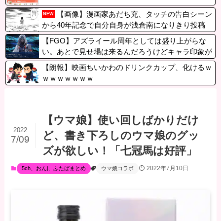
【画像】漫画家あだち充、タッチの告白シーン
NEW
から40年記念で自分自身が浅倉南になりきり投稿
【FGO】アズライール周年としては盛り上がらな
い。あとで見せ場は来るんだろうけどキャラ印象が
まだしょぼい
【朗報】映画ちいかわのドリンクカップ、化けるｗ
ｗｗｗｗｗｗｗ
【ウマ娘】使い回しばかりだけ
2022
ど、書き下ろしのウマ娘のグッ
7/09
ズが欲しい！「七冠馬は好評」
2022年7月10日
5ch、おんj、ふたばまとめ
ウマ娘コラボ