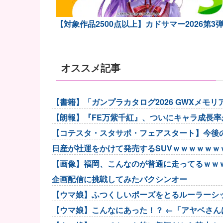
【対象作品2500点以上】カドサマー2026第3
オススメ記事
【書籍】「ガンプラカタログ2026 GWXメモ
【朗報】『FE万紫千紅』、ついにキャラ成長
【コテスタ・スタサポ・フェアスタート】今後
するべき
日産が社運をかけて発売するSUVｗｗｗｗｗｗ
【画像】福岡、こんなのが普通に走ってるｗｗ
企画配信に挑戦してみたバクシンオー
【ウマ娘】ふつくしいポーズをとるルーラーシ
【ウマ娘】こんなにあった！？ ←「アヤベさんは