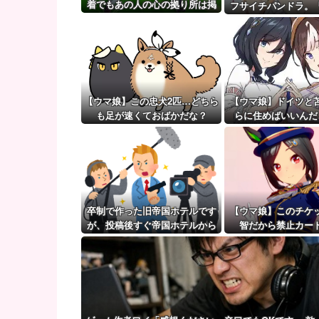
ポーランド軍、衛生部隊と民間医療従事者が参加した
着でもあの人の心の拠り所は掲
フサイチパンドラ。
示板外ステークス』
【ウマ娘】（審議）無凸ブーケと完凸シャカール、中
でおんぶはマズ
【ウマ娘】覚醒Lv6、7の解放が今後2か月置きに実装
【ウマ娘】この忠犬2匹…どちら
【ウマ娘】ドイツと
も足が速くておばかだな？
らに住めばいいんだ
卒制で作った旧帝国ホテルです
【ウマ娘】このチケ
が、投稿後すぐ帝国ホテルから
智だから禁止カー
連絡があり・・・・・