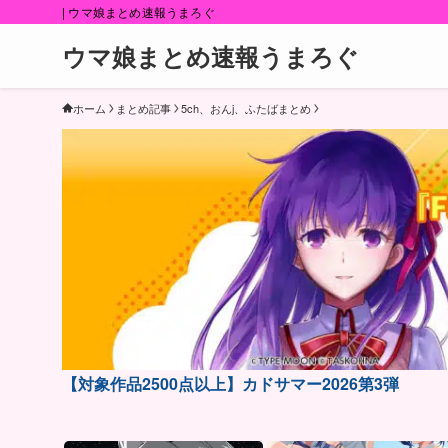
| ウマ娘まとめ速報うまろぐ
ウマ娘まとめ速報うまろぐ
ホーム
まとめ記事
5ch、おんj、ふたばまとめ
【対象作品2500点以上】カドサマー2026第3弾