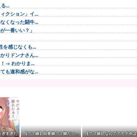
...
クション」イ...
くなった闘牛...
のが一番いい？」
を感じなくも...
りドンナさん...
 わかりま...
も違和感がな...
が！？
年73m...
体どういう...
で登場
合わせない...
...
ゃぎすぎた
【ウマ娘】田舎娘ウマ娘だべ…
【ウマ娘】なんでアナボ今は