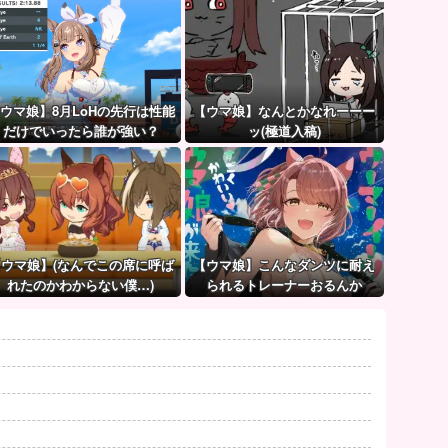
ウマ娘】8月LoHの先行は性能
【ウマ娘】なんとかなれーーー
だけでいったら誰が強い？
ッ(極道入稿)
【ウマ娘】(なんでこの席に呼ば
【ウマ娘】こんなダンツに耐え
れたのかわからない僕…)
られるトレーナーおるんか