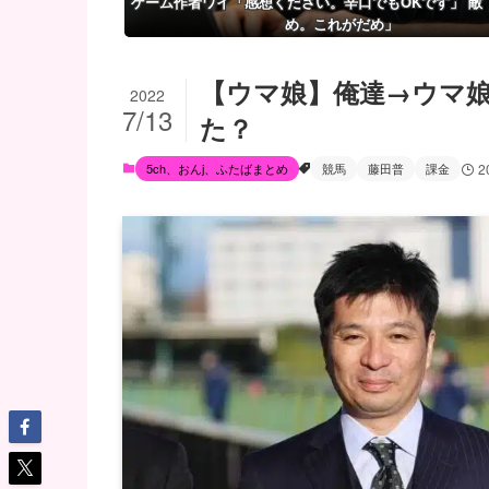
ゲーム作者ワイ「感想ください。辛口でもOKです」 敵
め。これがだめ」
【ウマ娘】俺達→ウマ
2022
7/13
た？
5ch、おんj、ふたばまとめ
競馬
藤田普
課金
2