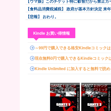
【ウマ娘】このチケット特に叡智だから禁止カ
【食料品消費税減税】 政府が基本方針決定 来年
【悲報】 おわり。
Kindle お買い得情報
～99円で購入できる格安Kindleコミック
現在無料0円で購入できるKindleコミッ
Kindle Unlimited に加入すると無
GANTZ 1 (ヤング
GANTZ 2 (ヤング
ジャンプコミック
ジャンプコミック
スDIGITAL)
スDIGITAL)
価格：¥100
価格：¥100