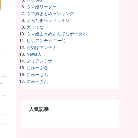
ウマ娘リーダー
ウマ娘まとめランキング
とろたまヘッドライン
ガッてな
ウマ娘まとめあんてなポータル
しぃアンテナ(*ﾟーﾟ)
だめぽアンテナ
News人
ぷぅアンテナ
にゅーぷる
にゅーもふ
にゅーおた
止
人気記事