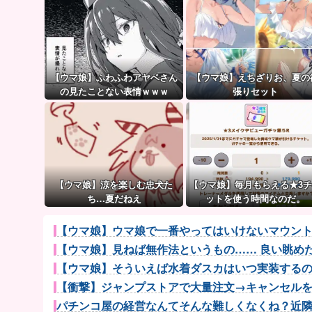
【ウマ娘】ふわふわアヤベさん
【ウマ娘】えちざりお、夏の
の見たことない表情ｗｗｗ
張りセット
【ウマ娘】涼を楽しむ忠犬た
【ウマ娘】毎月もらえる★3
ち…夏だねえ
ットを使う時間なのだ。
【ウマ娘】ウマ娘で一番やってはいけないマウン
【ウマ娘】見ねば無作法というもの…… 良い眺め
【ウマ娘】そういえば水着ダスカはいつ実装するのだ
【衝撃】ジャンプストアで大量注文→キャンセルを繰り
パチンコ屋の経営なんてそんな難しくなくね？近隣店