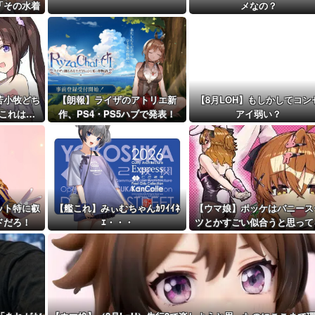
戦場医療訓練...
「その水着
メなの？
距離先行編成...
イ…」
予定！第...
苫小牧どち
【朗報】ライザのアトリエ新
【8月LOH】もしかしてコン
これは…
作、PS4・PS5ハブで発表！
アイ弱い？
ット特に叡
【艦これ】みぃむちゃんｶﾜｲｲﾈ
【ウマ娘】ポッケはバニース
ドだろ！
ｴ・・・
ツとかすごい似合うと思って