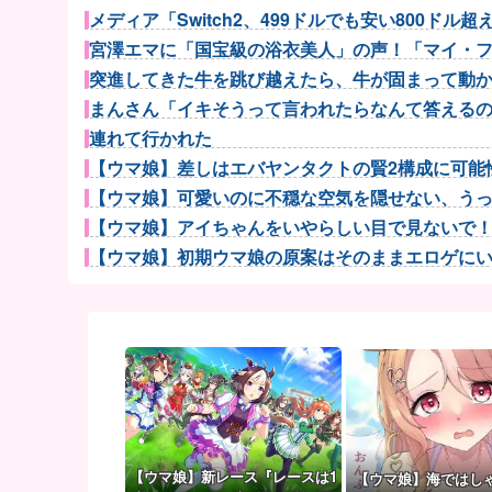
メディア「Switch2、499ドルでも安い800ドル超える
宮澤エマに「国宝級の浴衣美人」の声！「マイ・フィ
突進してきた牛を跳び越えたら、牛が固まって動かな
まんさん「イキそうって言われたらなんて答える
連れて行かれた
【ウマ娘】差しはエバヤンタクトの賢2構成に可能性
【ウマ娘】可愛いのに不穏な空気を隠せない、うっか
【ウマ娘】アイちゃんをいやらしい目で見ないで！！→
【ウマ娘】初期ウマ娘の原案はそのままエロゲにいて
【ウマ娘】着ぐるみの中からムレムレ水着美少女
【NBA】サンズのディロン・ブルックスが、チームと3
結局おまえらが求める『RPGの理想の主人公』って一
【パ順位】鷹========猫-公=====檻-/==鴎==...
妊婦の田中みな実が背中横乳出した大胆露出衣装
【ポケモンGO】リモート交換って 大半が交換レート
【太鼓の達人】(26/08/01)楽曲が追加！ 追加楽曲に「
【ウマ娘】新レース『レースは1
【ウマ娘】海ではし