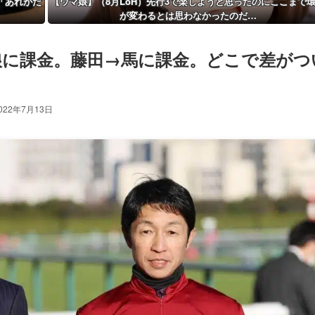
「あれがだ
【ウマ娘】（8月LoH）先行3で楽しようと思ったのにここまで
が変わるとは思わなかったのだ…
娘に課金。藤田→馬に課金。どこで差がつ
022年7月13日