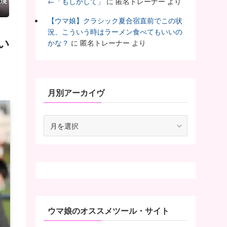
環境
←「もしかして」
に
匿名トレーナー
より
【ウマ娘】クラシック夏合宿直前でこの状
況、こういう時はラーメン食べてもいいの
い
かな？
に
匿名トレーナー
より
月別アーカイヴ
月
別
ア
ー
カ
イ
ヴ
ウマ娘のオススメツール・サイト