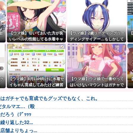
欲
【ウマ娘】引いておいた方が良
【ウマ娘】2歳リーディングリー
【
いレベルの性能してる水着キャ
ディングサイアー…もしかして
ラって誰かいたっけ？←「いっ
シーザリオって凄いのでは？
ぱいいるぞ」
チケ
【ウマ娘】8月LoH向けに水着セ
【ウマ娘】ウマ娘で一番やって
イちゃん育成してみたけど練習
はいけないマウントはガチャで
でBC産アイちゃんのおやつにな
も育成でもグッズでもなく、こ
ってる。
れ。
トはガチャでも育成でもグッズでもなく、これ。
だタルマエ…（殴
ろう（ﾃﾞｯｯｯ
返した32...
舗よりちょっ...