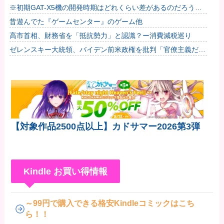
※初期GAT-X5機の開発時期はどれくらい差があるのだろう
か？他
昔遊んでた『ゲームセンター』のゲーム他
高市首相、財務省を「抵抗勢力」と認識？ー消費減税巡り
ゼレンスキー大統領、バイデン前米政権を批判「官僚主義だっ
た」…迎撃ミサイルのライセンス生産不許可巡り！
【対象作品2500点以上】カドサマー2026第3弾
Kindle お買い得情報
～99円で購入できる格安Kindleコミックはこち
ら！！