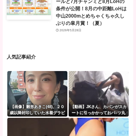
ールと7月チャンミと8月LoHの
条件が公開！8月の中距離LoHは
中山2000mとめちゃくちゃ久し
ぶりの皐月賞！（夏）
2026年5月28日
人気記事紹介
【画像】雛形あきこ(48)、２０
【動画】JKさん、カバンがスカ
歳以降封印していた水着グラビ
ートに引っかかっておパ○ツ丸
アを遂に解禁ｗｗｗｗ
出しになってしまうｗｗｗwｗ
ｗｗｗｗｗｗｗ❤