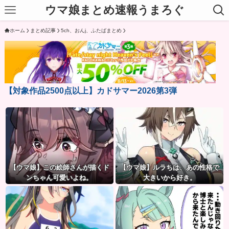
ウマ娘まとめ速報うまろぐ
ホーム
まとめ記事
5ch、おんj、ふたばまとめ
【対象作品2500点以上】カドサマー2026第3弾
【ウマ娘】この絵師さんが描くド
【ウマ娘】ルラちは、あの性格で
ンちゃん可愛いよね。
大きいから好き。