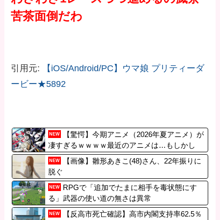
苦茶面倒だわ
引用元:
【iOS/Android/PC】ウマ娘 プリティーダ
ービー★5892
【驚愕】今期アニメ（2026年夏アニメ）が
NEW
凄すぎるｗｗｗｗ最近のアニメは…もしかし
て…
【画像】雛形あきこ(48)さん、22年振りに
NEW
脱ぐ
RPGで「追加でたまに相手を毒状態にす
NEW
る」武器の使い道の無さは異常
【反高市死亡確認】高市内閣支持率62.5％
NEW