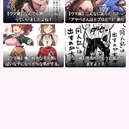
【ウマ娘】なんでも聞いてくれる
【ウマ娘】こんなにあった！？ ←
っていいましたよね？
「アヤベさんはトプロと “1” 差だ
ぞ」
【ウマ娘】俺の好きな子元気いっ
【ウマ娘】先生！？もうお盆入り
ぱいな子になりがちな気がする。
ますよ！？
←「元気OPPAIの間違いだろ…」