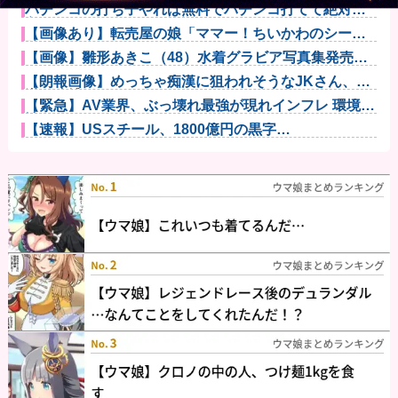
パチンコの打ち子やれば無料でパチンコ打てて絶対に
負けないから...
【画像あり】転売屋の娘「ママー！ちいかわのシール
貼ったよー！...
【画像】雛形あきこ（48）水着グラビア写真集発売へ
ｗｗｗｗｗ...
【朗報画像】めっちゃ痴漢に狙われそうなJKさん、痴
漢を逮捕ｗ...
【緊急】AV業界、ぶっ壊れ最強が現れインフレ 環境崩
壊ｗｗｗ...
【速報】USスチール、1800億円の黒字
wwwwwwwwww...