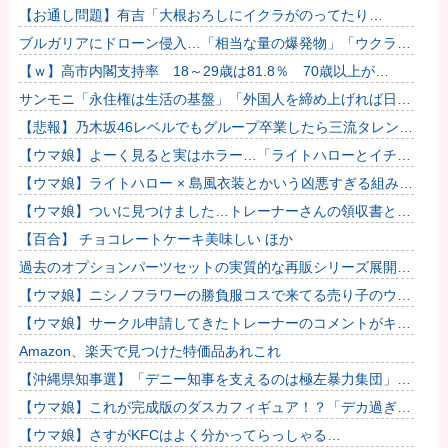
てしまう
【お通し問題】有吉「大根おろしにイクラがのってたり
さ、“嫌だ…”ってなる」←これぶっちゃけ共感できるよな？
ブルガリアにドローン侵入…「相当な量の爆発物」「ウクライ
ナ軍がよく使う機種」
【ｗ】高市内閣支持率 18～29歳は81.8％ 70歳以上が
48.1％（← 最低）
サンモニ「永住権は生活の基盤」「外国人を締め上げれば日本
人が生きやすくなる発想間違い」「ヘイト」
【悲報】乃木坂46レベルでもグループ卒業したら三流タレント
扱いになる
【ウマ娘】よーく見ると実はホラー…「ライトハローとイチャ
つくスティルトレ漫画」
【ウマ娘】ライトハロー × 島風衣装とかいう凶悪すぎる組み合
わせｗｗｗ「大変なことに…」
【ウマ娘】ついに見つけました…トレーナーさんの領収書と給
与明細！！
【百合】 チョコレートケーキ美味しい ほか
過去のオプションパーツセットの実質的な再販シリーズ展開止
まるの早すぎない？
【ウマ娘】ニシノフラワーの勝負服コスで来てる売り子のウマ
娘！？
【ウマ娘】サークル申請してきたトレーナーのコメントがキモ
すぎて草ｗｗｗ「このまま成長したらどうなるんや…」
Amazon、楽天で見つけた特価品あれこれ
【沖縄県知事選】「デニー知事を支えるのは極左暴力集団」発
言で大炎上ｗｗｗ
【ウマ娘】これが完成版のダスカフィギュア！？「デカ過ぎん
だろ…」
【ウマ娘】さすがKFCはよく分かってらっしゃる…