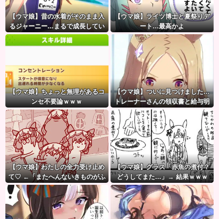
【ウマ娘】昔の水着がそのまま入
【ウマ娘】ライツ博士と夏祭りデ
るジャーニー…まるで成長してい
ート…最高かよ
ない！？
【ウマ娘】ちょっと無理があるコ
【ウマ娘】ついに見つけました…
ンセ不要論ｗｗｗ
トレーナーさんの領収書と給与明
細！！
【ウマ娘】わたしの全力受け止め
【ウマ娘】グラス「赤魚の煮付？
て♡ ←「またへんないきものがふ
どうしてまた…」→ 結果ｗｗｗ
えてる…」