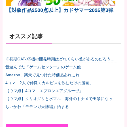
【対象作品2500点以上】カドサマー2026第3弾
オススメ記事
※初期GAT-X5機の開発時期はどれくらい差があるのだろう
か？他
昔遊んでた『ゲームセンター』のゲーム他
Amazon、楽天で見つけた特価品あれこれ
4コマ「2人で仲良くカルピスを飲むだけの漫画」
【ウマ娘】4コマ「エプロンエアグルーヴ」
【ウマ娘】クリオグリと水マル、海外のトナメで出禁になって
しまう
ちいかわ「モモンガ天誅編」始まる