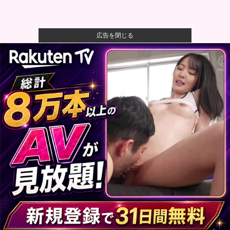
広告を閉じる
【画像】人工肛門の松本人志さん、最新の姿に心配の
声殺到…
【悲報】母親、息子を通して男の競争の厳しさを知る
ｗｗｗｗ
【悲報】八王子の夏祭り、衛生管理終わってた
【朗報】ハンターハンター最新話、ベンジャミンが覚
醒して主人公...
通算1906安打 274本塁打 152盗塁 OPS.835←...
【驚愕】雛形あきこさん48歳、22年ぶりの写真集で水
着グラビ...
〈満員山手線にベビーカーで炎上〉「折りたたまず乗
車できる」は...
F1ルーキーシーズンに3年分の経験を積んだ感覚とメル
セデスの...