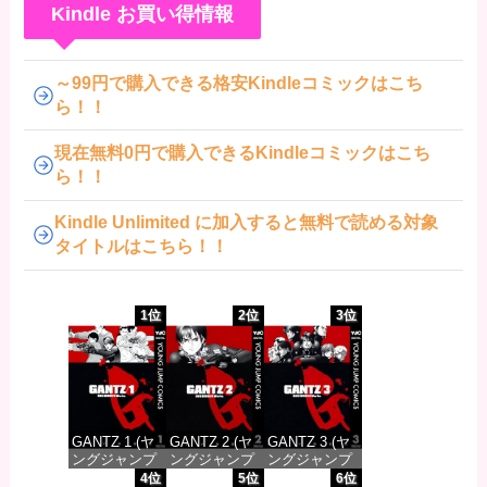
Kindle お買い得情報
～99円で購入できる格安Kindleコミックはこち
ら！！
現在無料0円で購入できるKindleコミックはこち
ら！！
Kindle Unlimited に加入すると無料で読める対象
タイトルはこちら！！
1位
2位
3位
GANTZ 1 (ヤ
GANTZ 2 (ヤ
GANTZ 3 (ヤ
ングジャンプ
ングジャンプ
ングジャンプ
コミックス
コミックス
コミックス
4位
5位
6位