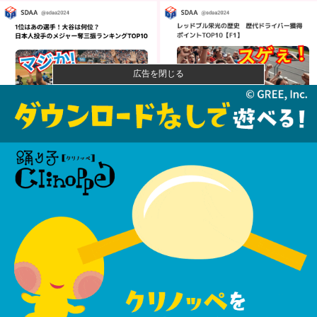
広告を閉じる
【警告】社会人「スムージーにキウイ皮ごと入れよ。
これ美容にい...
【悲報】風俗嬢やってる女の末路ｗｗｗｗｗｗｗｗｗ
ｗｗ
【悲報】映画館の客、ほぼバイオテロレベルのやらか
しで観客が避...
【画像】石川佳純さん(31)の体、エッッッッッッッッッ
ッッッ...
AIが指示なく個人や組織に対しサイバー攻撃…英政府
機関の性能...
カープ2軍『10時半試合開始の為に4時起き』←もっと
良い猛暑...
まさか敗因が『早川の回跨ぎ』になるとは思わなかっ
たな他
益田250セーブで名球会入り ←これさぁ、先発リリー
フの両方...