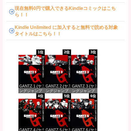
現在無料0円で購入できるKindleコミックはこち
ら！！
Kindle Unlimited に加入すると無料で読める対象
タイトルはこちら！！
1位
2位
3位
GANTZ 1 (ヤ
GANTZ 2 (ヤ
GANTZ 3 (ヤ
ングジャンプ
ングジャンプ
ングジャンプ
コミックス
コミックス
コミックス
4位
5位
6位
DIGITAL)
DIGITAL)
DIGITAL)
価格：¥100
価格：¥100
価格：¥100
GANTZ 4 (ヤ
GANTZ 5 (ヤ
GANTZ 6 (ヤ