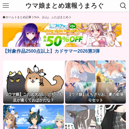
ウマ娘まとめ速報うまろぐ
ホーム
まとめ記事
5ch、おんj、ふたばまとめ
【対象作品2500点以上】カドサマー2026第3弾
【ウマ娘】この忠犬2匹…どちらも
【ウマ娘】えちざりお、夏の欲張
足が速くておばかだな？
りセット