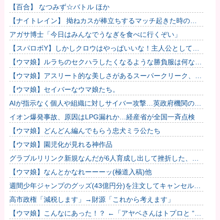
【百合】 なつみず☆バトル ほか
【ナイトレイン】 拗ねカスが棒立ちするマッチ起きた時の対
処法
アガサ博士「今日はみんなでうなぎを食べに行くぞい」
【スパロボY】しかしクロウはやっぱいいな！主人公として魅
力的すぎる…！
【ウマ娘】ルラちのセクハラしたくなるような勝負服は何なん
だろうね
【ウマ娘】アスリート的な美しさがあるスーパークリーク、い
いよね…
【ウマ娘】セイバーなウマ娘たち。
AIが指示なく個人や組織に対しサイバー攻撃…英政府機関の性
能評価試験中！
イオン爆発事故、原因はLPG漏れか…経産省が全国一斉点検
【ウマ娘】どんどん編んでもらう忠犬ミラ公たち
【ウマ娘】園児化が見れる神作品
グラブルリリンク新規なんだが6人育成し出して挫折した、こ
れ全キャラ育成するのにどんだけかかるの？他
【ウマ娘】なんとかなれーーーッ(極道入稿)他
週間少年ジャンプのグッズ(43億円分)を注文してキャンセルし
た32歳女が逮捕
高市政権「減税します」→財源「これから考えます」
【ウマ娘】こんなにあった！？ ←「アヤベさんはトプロと “1”