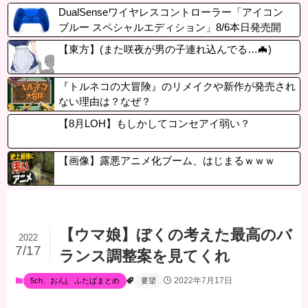
DualSenseワイヤレスコントローラー「アイコン
ブルー スペシャルエディション」8/6本日発売開
始！通常モデルとは異なる限定仕様
【東方】(また咲夜が男の子連れ込んでる…🦇)
『トルネコの大冒険』のリメイクや新作が発売され
ない理由は？なぜ？
【8月LOH】もしかしてコンセアイ弱い？
【画像】露悪アニメ化ブーム、はじまるｗｗｗ
【ウマ娘】ぼくの考えた最高のバ
2022
7/17
ランス調整案を見てくれ
2022年7月17日
5ch、おんj、ふたばまとめ
要望