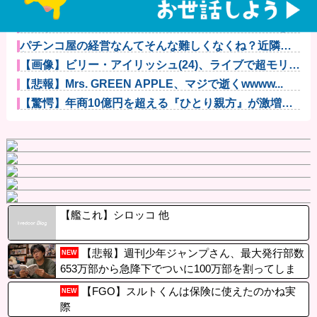
【神対応】任天堂、熊本地震の被災者向けに製品修理
を無償対応へ...
【衝撃】YouTuber山口達也さん、チェンソーで竹を切
るだ...
パチンコ屋の経営なんてそんな難しくなくね？近隣店
舗よりちょっ...
【画像】ビリー・アイリッシュ(24)、ライブで超モリマ
ンスジ...
【悲報】Mrs. GREEN APPLE、マジで逝くwwww...
【驚愕】年商10億円を超える『ひとり親方』が激増
Mac m...
【艦これ】シロッコ 他
【悲報】週刊少年ジャンプさん、最大発行部数
NEW
653万部から急降下でついに100万部を割ってしま
うwwwwww
【FGO】スルトくんは保険に使えたのかね実
NEW
際