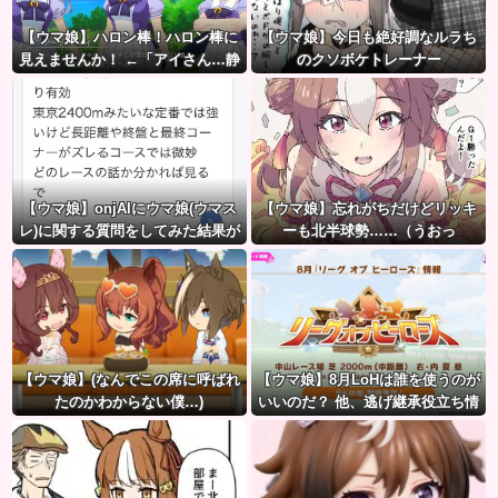
【ウマ娘】ハロン棒！ハロン棒に
【ウマ娘】今日も絶好調なルラち
見えませんか！ ←「アイさん…静
のクソボケトレーナー
かに…」
【ウマ娘】onjAIにウマ娘(ウマス
【ウマ娘】忘れがちだけどリッキ
レ)に関する質問をしてみた結果が
ーも北半球勢……（うおっ
草ｗｗｗ
【ウマ娘】(なんでこの席に呼ばれ
【ウマ娘】8月LoHは誰を使うのが
たのかわからない僕…)
いいのだ？ 他、逃げ継承役立ち情
報など