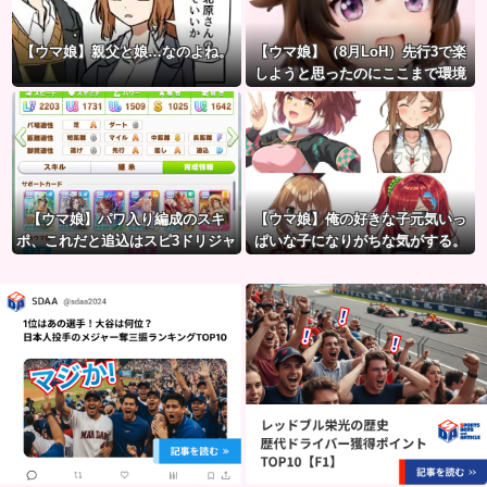
【ウマ娘】親父と娘…なのよね。
【ウマ娘】（8月LoH）先行3で楽
しようと思ったのにここまで環境
が変わるとは思わなかったのだ…
【ウマ娘】パワ入り編成のスキ
【ウマ娘】俺の好きな子元気いっ
ポ、これだと追込はスピ3ドリジャ
ぱいな子になりがちな気がする。
とあんまり変わらないのでは？
←「元気OPPAIの間違いだろ…」