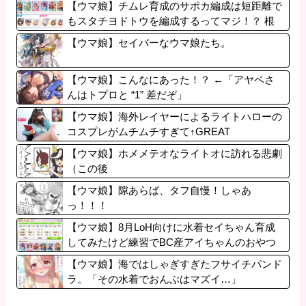
【ウマ娘】チムレ育成のサポカ編成は短距離で
もスタチヨドトウを編成するってマジ！？ 根
性サポカを編成していた意味…
【ウマ娘】セイバーなウマ娘たち。
【ウマ娘】こんなにあった！？ ←「アヤベさ
んはトプロと “1” 差だぞ」
【ウマ娘】海外レイヤーによるライトハローの
コスプレがムチムチすぎて↑GREAT
【ウマ娘】ホメメテオなライトオに訪れる悲劇
（この後
【ウマ娘】隙あらば、タフ自慢！しゃあ
っ！！！
【ウマ娘】8月LoH向けに水着セイちゃん育成
してみたけど練習でBC産アイちゃんのおやつ
になってる。
【ウマ娘】海ではしゃぎすぎたフサイチパンド
ラ。「その水着でおんぶはマズイ…」