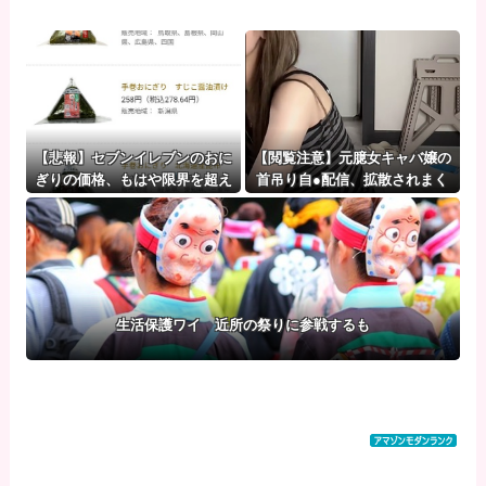
【悲報】セブンイレブンのおに
【閲覧注意】元臆女キャバ嬢の
ぎりの価格、もはや限界を超え
首吊り自●配信、拡散されまく
る
って終わるｗｗｗｗｗｗｗ
生活保護ワイ 近所の祭りに参戦するも