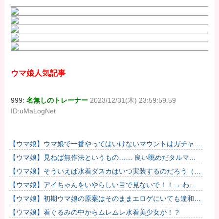
ウマ娘人気記事
999:
名無しのトレーナー
2023/12/31(木) 23:59:59.59
ID:uMaLogNet
【ウマ娘】ウマ娘で一番やってはいけないマウントはガチャで
も育成でもグッズでもなく、これ。
【ウマ娘】見ねば無作法というもの…… 良い眺めだタルマ
エ…（殴
【ウマ娘】そういえば水着ダスカはいつ実装するのだろう（ﾃﾞ
ｯｯｯ
【ウマ娘】アイちゃんをいやらしい目で見ないで！！→ わか
りました…
【ウマ娘】初期ウマ娘の原案はそのままエロゲにいても違和感
がないんだ。
【ウマ娘】着ぐるみの中からムレムレ水着美少女が！？