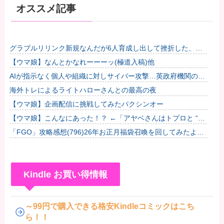
オススメ記事
グラブルリリンク新規なんだが6人育成し出して挫折した、こ
れ全キャラ育成するのにどんだけかかるの？他
【ウマ娘】なんとかなれーーーッ(極道入稿)他
AIが指示なく個人や組織に対しサイバー攻撃…英政府機関の性
能評価試験中！
海外トレによるライトハローさんとの最高の夜
【ウマ娘】企画配信に挑戦してみたバクシンオー
【ウマ娘】こんなにあった！？ ←「アヤベさんはトプロと “1”
差だぞ」
「FGO」攻略感想(796)26年お正月福袋召喚を回してみたよ！
皆さん助言サンクス！大体予定通りに来てくれたのだわー
Kindle お買い得情報
～99円で購入できる格安Kindleコミックはこち
ら！！