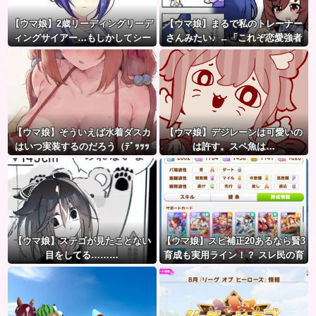
【ウマ娘】2歳リーディングリーデ
【ウマ娘】まるで私のトレーナー
ィングサイアー…もしかしてシー
さんみたい♪ ←「これぞ恋愛強者
ザリオって凄いのでは？
スペ一族…」
【ウマ娘】そういえば水着ダスカ
【ウマ娘】デジレーンは可愛いの
はいつ実装するのだろう（ﾃﾞｯｯｯ
は許す。スペ魚は…
【ウマ娘】ステゴが見たことない
【ウマ娘】スピ補正20あるなら賢3
目をしてる………
育成も実用ライン！？ スレ民の育
成した夏ドーベルが仕上がりつつ
ある件