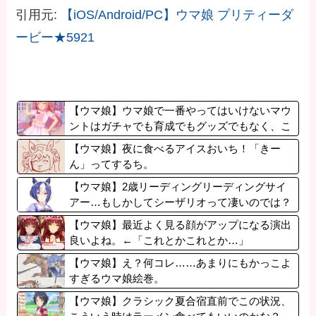
引用元:
【iOS/Android/PC】ウマ娘 プリティーダ
ービー★5921
【ウマ娘】ウマ娘で一番やってはいけないマウ
ントはガチャでも育成でもグッズでもなく、こ
れ。
【ウマ娘】夜に食べるアイスおいち！「きー
ん」ってするち。
【ウマ娘】2歳リーディングリーディングサイ
アー…もしかしてシーザリオって凄いのでは？
【ウマ娘】最近よく見る顔がアップになる演出
良いよね。←「これとかこれとか…」
【ウマ娘】え？何コレ……あまりにもかっこよ
すぎるウマ娘絵巻。
【ウマ娘】クラシック夏合宿直前でこの状況、