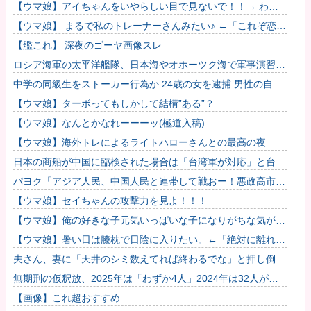
ｯｯｯ
【ウマ娘】アイちゃんをいやらしい目で見ないで！！→ わか
りました…
【ウマ娘】 まるで私のトレーナーさんみたい♪ ←「これぞ恋愛
強者スペ一族…」
【艦これ】 深夜のゴーヤ画像スレ
ロシア海軍の太平洋艦隊、日本海やオホーツク海で軍事演習開
始…ウクライナ支援続ける日本を威嚇か！
中学の同級生をストーカー行為か 24歳の女を逮捕 男性の自宅
に菓子や文庫本など繰り返し届ける / 兵庫県
【ウマ娘】ターボってもしかして結構”ある”？
【ウマ娘】なんとかなれーーーッ(極道入稿)
【ウマ娘】海外トレによるライトハローさんとの最高の夜
日本の商船が中国に臨検された場合は「台湾軍が対応」と台湾
軍トップ！
パヨク「アジア人民、中国人民と連帯して戦おー！悪政高市を
打倒するぞー！」
【ウマ娘】セイちゃんの攻撃力を見よ！！！
【ウマ娘】俺の好きな子元気いっぱいな子になりがちな気がす
る。←「元気OPPAIの間違いだろ…」
【ウマ娘】暑い日は膝枕で日陰に入りたい。←「絶対に離れた
くない場所だな」他
夫さん、妻に「天井のシミ数えてれば終わるでな」と押し倒さ
れて性行為 → 凄いことになるｗｗｗｗｗ他
無期刑の仮釈放、2025年は「わずか4人」2024年は32人が獄
中死…「終身刑化」の傾向続く
【画像】これ超おすすめ