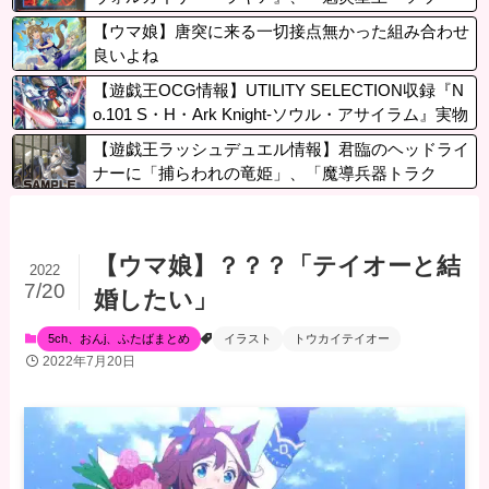
コ』、『トーテムバード』実物画像
【ウマ娘】唐突に来る一切接点無かった組み合わせ
良いよね
【遊戯王OCG情報】UTILITY SELECTION収録『N
o.101 S・H・Ark Knight-ソウル・アサイラム』実物
画像
【遊戯王ラッシュデュエル情報】君臨のヘッドライ
ナーに「捕らわれの竜姫」、「魔導兵器トラク
ト」、「魔導兵騎ゼノ・ワン」、「救惺招集」が新
規収録決定！
【ウマ娘】？？？「テイオーと結
2022
7/20
婚したい」
5ch、おんj、ふたばまとめ
イラスト
トウカイテイオー
2022年7月20日