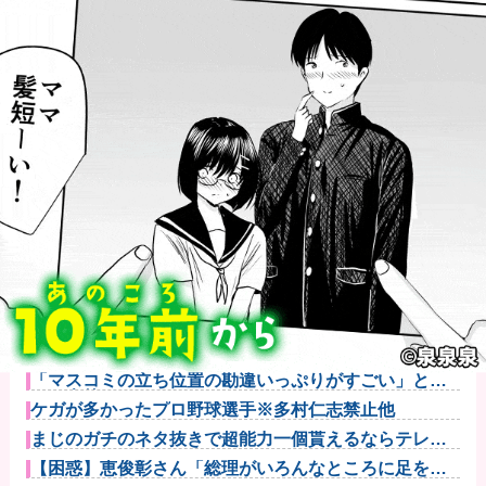
【画像】コスプレイヤーが死ぬ気で痩せた結果ｗｗｗ
ｗ
【動画】大阪府警に射殺されたオッサン、めちゃめち
ゃ苦しそうに...
町の弁当屋「申し訳ないが消費税1%になったらその分
商品代を値...
【悲報】大学生の頃に出会った小学生と結婚した男、
めちゃくちゃ...
「マスコミの立ち位置の勘違いっぷりがすごい」と報
ステ大越キャ...
ケガが多かったプロ野球選手※多村仁志禁止他
まじのガチのネタ抜きで超能力一個貰えるならテレポ
ーテーション...
【困惑】恵俊彰さん「総理がいろんなところに足を運
べばクーラー...