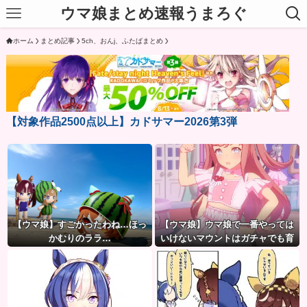
ウマ娘まとめ速報うまろぐ
ホーム
まとめ記事
5ch、おんj、ふたばまとめ
【対象作品2500点以上】カドサマー2026第3弾
【ウマ娘】すごかったわね…ほっ
【ウマ娘】ウマ娘で一番やっては
かむりのララ…
いけないマウントはガチャでも育
成でもグッズでもなく、これ。