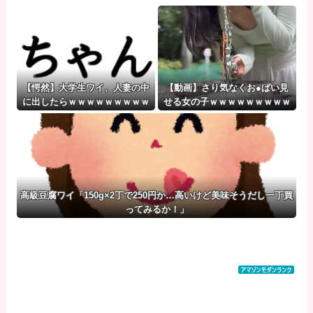
【愕然】大学生ワイ、人妻の中
【動画】さり気なくお●ぱい見
に出したらｗｗｗｗｗｗｗｗｗ
せる女の子ｗｗｗｗｗｗｗｗｗ
wwww
高級豆腐ワイ「150g×2丁で250円か…高いけど美味そうだし一丁買
ってみるか！」