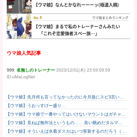
ウマ娘人気記事
999:
名無しのトレーナー
2023/12/31(木) 23:59:59.59
ID:uMaLogNet
【ウマ娘】先月何も言ってなかったのに今月急にスピ3言い出
したのが怪しいよな。
【ウマ娘】うおっすげー盛り…
【ウマ娘】ウマ娘で一番やってはいけないマウントはガチャで
も育成でもグッズでもなく、これ。
【ウマ娘】見ねば無作法というもの…… 良い眺めだタルマ
エ…（殴
【ウマ娘】そういえば水着ダスカはいつ実装するのだろう（ﾃﾞ