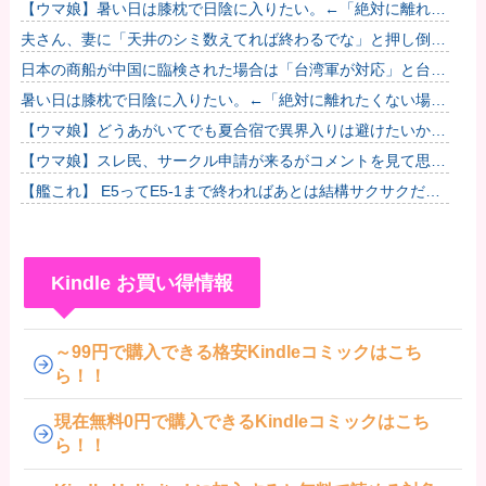
【ウマ娘】暑い日は膝枕で日陰に入りたい。←「絶対に離れた
くない場所だな」他
夫さん、妻に「天井のシミ数えてれば終わるでな」と押し倒さ
れて性行為 → 凄いことになるｗｗｗｗｗ他
日本の商船が中国に臨検された場合は「台湾軍が対応」と台湾
軍トップ！
暑い日は膝枕で日陰に入りたい。←「絶対に離れたくない場所
だな」
【ウマ娘】どうあがいてでも夏合宿で異界入りは避けたいかも
SIRENなゴルシちゃん達
【ウマ娘】スレ民、サークル申請が来るがコメントを見て思わ
ず拒否してしまう
【艦これ】 E5ってE5-1まで終わればあとは結構サクサクだよ
ね
Kindle お買い得情報
～99円で購入できる格安Kindleコミックはこち
ら！！
現在無料0円で購入できるKindleコミックはこち
ら！！