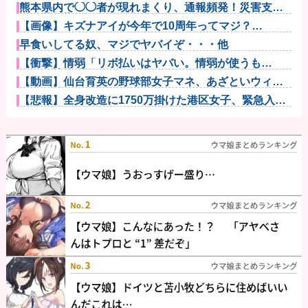
熊本県内で◯◯者が現れまくり、通報頻発！災害支援
にも悪影響が...
【画像】キズナアイが今年で10周年ってマジ？
wwwwwwww...
早食いしてる奴、マジでヤバイぞ・・・他
【衝撃】情弱「リボ払いはヤバい。情弱が使うも
の」 情強「リボ...
【動画】仙台育英の野球部女子マネ、あざといウィン
クでお前らの...
【悲報】全身改造に1750万掛けた港区女子、緊急入院
でNHK...