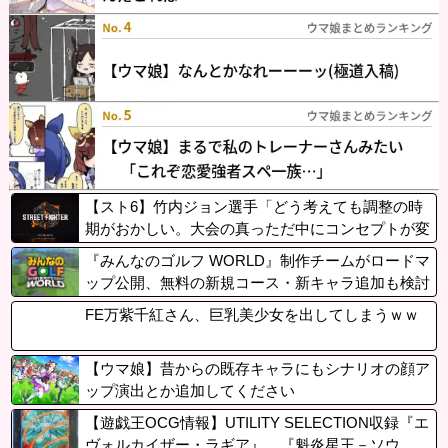
【スト6】竹内ジョン選手「どう考えても調整の時
期がおかしい。大会の真っただ中にコンセプトが変
わるほどの調整、大会が終わった後は微調整。趣旨
『みんなのゴルフ WORLD』制作チームがロードマ
が一貫してない」
ップ公開、無料の新規コース・新キャラ追加も検討
中。※ユーザーアンケートも実施中（~8/19）PSSt
FE万紫千紅さん、巨乳美少女を出してしまうｗｗ
oreではセール中
【ウマ娘】昔からの既存キャラにもシナリオの顔ア
ップ演出とか追加してください
【遊戯王OCG情報】UTILITY SELECTION収録『エ
ヴォルカイザー・ラギア』、『魁炎星王－ソウ