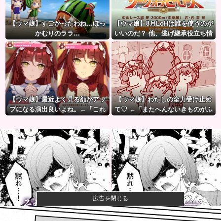
【ウマ娘】すごかったわね…ほっ
【ウマ娘】8月LoHは誰を使うのが
かむりのララ…
いいのだ？ 他、逃げ継承役立ち情
報など
【ウマ娘】最近よく見る顔がアッ
【ウマ娘】わたしの全力受け止め
プになる演出良いよね。←「これ
て♡ ←「またへんないきものがふ
とかこれとか…」
えてる…」
広告を閉じる