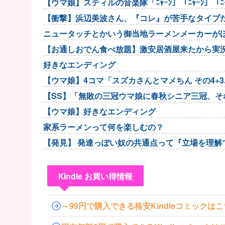
【ウマ娘】スティルの音楽隊「ﾆｬｰﾝ」「ﾆｬｰﾝ」「ﾆｬ
【衝撃】浜辺美波さん、『コレ』が苦手なタイプだ
w w w w...
ニュータッチとかいう御当地ラーメンメーカーが
【お通しおでん食べ放題】激安居酒屋来たから実
好きなエンディング
【ウマ娘】4コマ「スズカさんとマメちん その4+3.
【SS】「無敗の三冠ウマ娘に春秋シニア三冠、
言した普通のトレー...
【ウマ娘】好きなエンディング
家系ラーメンって何を楽しむの？
【発見】 発達っぽい奴の共通点って『立場を理解
Kindle お買い得情報
～99円で購入できる格安Kindleコミックは