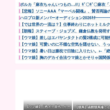
ポルカ「麻衣ちゃんいつもの…///」ｷﾞ〇ｷﾞ〇麻衣「…
【悲報】ソニーAAA『マーベル闘魂』、賛否両論の危
ハロプロ新メンバーオーディション2026ｷﾀ━━━━(ﾟ∀
【では世界の一流は？】仕事終わりにホットミルクを
【朗報】スティーブ・ジョブズ、鎌倉仏教を発明
【ウマ娘】差しはエバヤンタクトの賢2構成に可能性
【ウマ娘】可愛いのに不穏な空気を隠せない、うっか
【ウマ娘】暑い日は膝枕で日陰に入りたい。←「絶対
【ウマ娘】胸のデカイ合法ウマ娘とかそりゃ国関係な
【ウマ娘】あの目をしているドンちゃん。「どんどん
パチンコ屋「人気配信者がやってくるぞ！」←パチン
口を開けたマッコウクジラが正面から接近、素手で頭
ファミコンミニ「2016年発売」←マジかよｗｗｗ
【悲報】日本人艦これ絵師、AI絵だと誹謗中傷され筆
【グラボ】物がありません返金は今後あり得ると思っ
お高いテント、盗まれそうで怖くない？
【ウマ娘】「色ボケ世代」かー
【競馬】函館競馬場でも