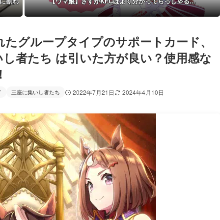
に割れ
【ウマ娘】さすがKFCはよく分かってらっしゃる…
れたグループタイプのサポートカード、
集いし者たち は引いた方が良い？使用感な
！
ド
王座に集いし者たち
2022年7月21日
2024年4月10日