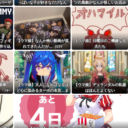
クリア編成
バーヤ
っぱいな子が好きなだけなん
ツの風貌がなんか怪しいお店み
距離先行編成...
だ…
たいだな…
予定！第...
フィギ
【ウマ娘】なんか怖い動画が流
【ウマ娘】日曜日のご機嫌な忠
で作り込
れてきたんだが…（ﾋｴｯ
犬たち
楽隊「ﾆ
【ウマ娘】大人になればなるほ
【ウマ娘】デュランダルの私服
」「ﾆｬｰ
ど心に染みるターボの名言…ま
はほんとよくない
た明日も遊ぼうな…