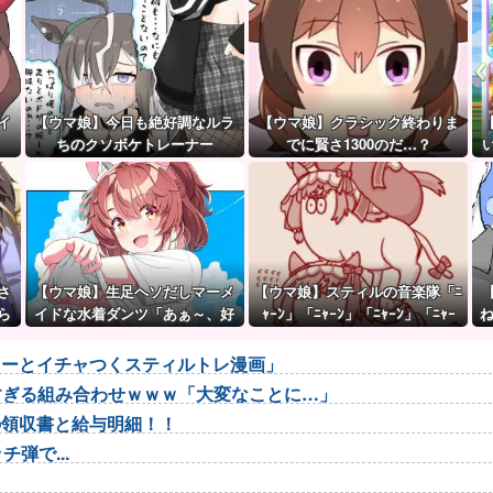
イ
【ウマ娘】今日も絶好調なルラ
【ウマ娘】クラシック終わりま
ちのクソボケトレーナー
でに賢さ1300のだ…？
さ
【ウマ娘】生足ヘソだしマーメ
【ウマ娘】スティルの音楽隊「ﾆ
ら
イドな水着ダンツ「あぁ～、好
ｬｰﾝ」「ﾆｬｰﾝ」「ﾆｬｰﾝ」「ﾆｬｰ
き」
ﾝ?」
ローとイチャつくスティルトレ漫画」
悪すぎる組み合わせｗｗｗ「大変なことに…」
の領収書と給与明細！！
弾で...