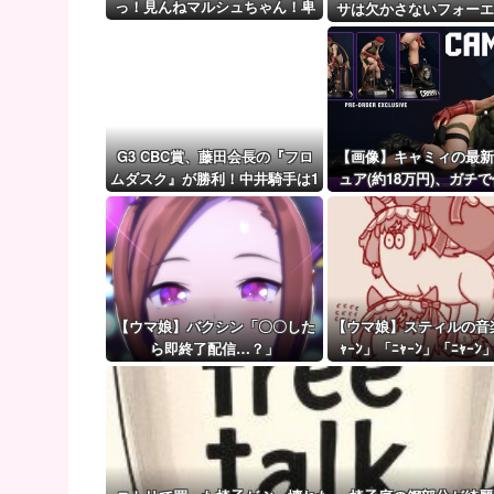
【艦これ】ほい、恐らく世界一需要がないE5-4甲
っ！見んねマルシュちゃん！卑
サは欠かさないフォーエ
しか女達ばい！
【ウマ娘】（審議）無凸ブーケと完凸シャカール、中
ング
【ウマ娘】覚醒Lv6、7の解放が今後2か月置きに実装
G3 CBC賞、藤田会長の『フロ
【画像】キャミィの最新
ムダスク』が勝利！中井騎手は1
ュア(約18万円)、ガチ
5年目で重賞初制覇！【ウマ娘民
みがエグすぎる
の反応】
【ウマ娘】バクシン「〇〇した
【ウマ娘】スティルの音
ら即終了配信…？」
ｬｰﾝ」「ﾆｬｰﾝ」「ﾆｬｰﾝ
ﾝ?」