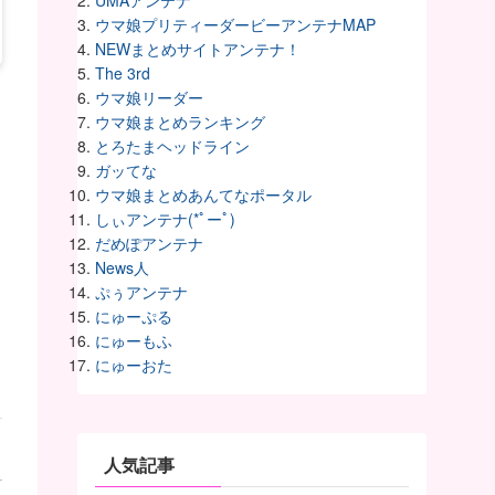
UMAアンテナ
ウマ娘プリティーダービーアンテナMAP
NEWまとめサイトアンテナ！
The 3rd
ウマ娘リーダー
ウマ娘まとめランキング
とろたまヘッドライン
ガッてな
ウマ娘まとめあんてなポータル
しぃアンテナ(*ﾟーﾟ)
だめぽアンテナ
News人
ぷぅアンテナ
にゅーぷる
にゅーもふ
にゅーおた
人気記事