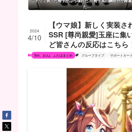
ニトリで買った椅子がぶっ壊れた… 椅子底の鋼部分が綺麗
た…
【ウマ娘】新しく実装さ
2024
SSR [尊尚親愛]玉座に
4/10
ど皆さんの反応はこちら
5ch、おんj、ふたばまとめ
グループタイプ
サポートカー