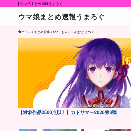
| ウマ娘まとめ速報うまろぐ
ウマ娘まとめ速報うまろぐ
ホーム
まとめ記事
5ch、おんj、ふたばまとめ
【対象作品2500点以上】カドサマー2026第3弾