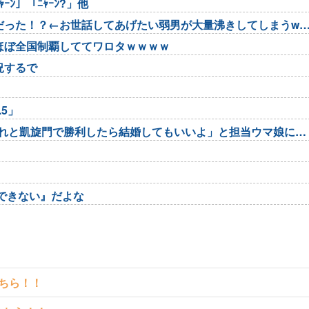
ｰﾝ」「ﾆｬｰﾝ?」他
った！？←お世話してあげたい弱男が大量沸きしてしまうw 
ほぼ全国制覇しててワロタｗｗｗｗ
況するで
5」
それと凱旋門で勝利したら結婚してもいいよ」と担当ウマ娘に発
できない』だよな
こちら！！