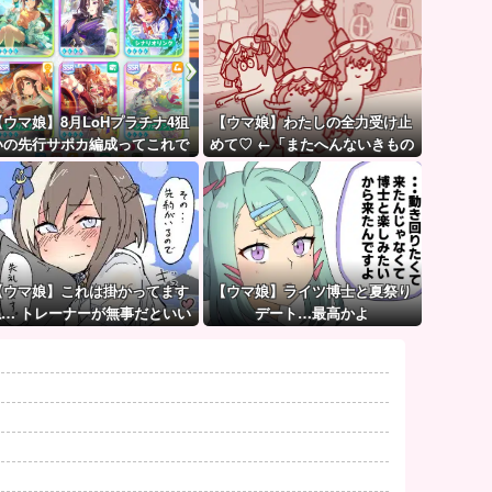
【ウマ娘】8月LoHプラチナ4狙
【ウマ娘】わたしの全力受け止
いの先行サポカ編成ってこれで
めて♡ ←「またへんないきもの
大丈夫？
がふえてる…」
【ウマ娘】これは掛かってます
【ウマ娘】ライツ博士と夏祭り
ね… トレーナーが無事だといい
デート…最高かよ
のですが…