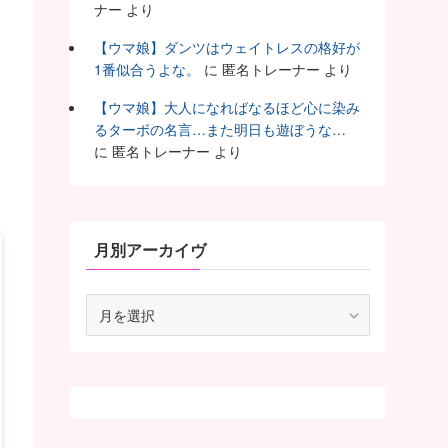
ナー
より
【ウマ娘】ダンツはウェイトレスの格好が
1番似合うよな。
に
匿名トレーナー
より
【ウマ娘】大人になればなるほど心に染み
るターボの名言…また明日も遊ぼうな…
に
匿名トレーナー
より
月別アーカイヴ
月
別
ア
ー
カ
イ
ヴ