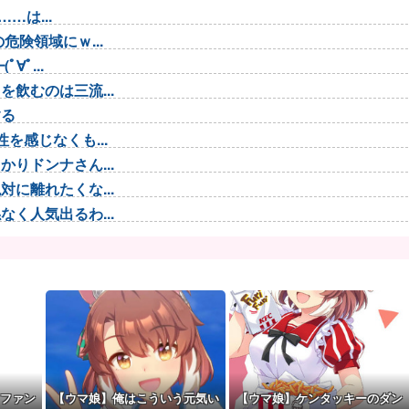
…は...
険領域にｗ...
ﾟ...
飲むのは三流...
する
を感じなくも...
りドンナさん...
に離れたくな...
く人気出るわ...
美味しく実る...
カスには有名...
を押し返すダ...
ｗｗ
を折ってし...
てるのでサブ...
ファン
【ウマ娘】俺はこういう元気い
【ウマ娘】ケンタッキーのダン