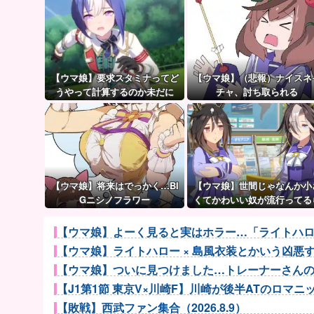
【ウマ娘】要求スタミナってど
【ウマ娘】（悲報）ナイスネ
うやって計算するのか未だに
チャ、討ち取られる
謎…
【ウマ娘】将来はでっかく…BI
【ウマ娘】世間じゃなんか小
Gニシノフラワー
くてかわいい奴が流行ってる
しいな？
【ウマ娘】よーく見ると実はホラー…「ライトハ
【ウマ娘】ライトハロー × 島風衣装とかいう凶
【ウマ娘】ついに見つけました…トレーナーさん
【J1第1節 東京V×川崎F】川崎が後半ATのロマニッチ
【敗戦】西武ファン集合（2026.8.9）