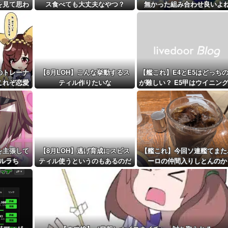
を見て思わ
ス食べても大丈夫なやつ？
無かった組み合わせ良いよ
距離先行編成...
まう
予定！第...
のトレーナ
【8月LOH】こんな挙動するス
【艦これ】E4とE5はどっち
これぞ恋愛
ティル作りたいな
が難しい？ E5甲はウイニン
…」
ンって聞いたんだけど
を主張して
【8月LOH】逃げ育成にスピス
【艦これ】今回ソ連艦てまた
ルラち
ティル使うというのもあるのだ
ーロの仲間入りしとんのか
な