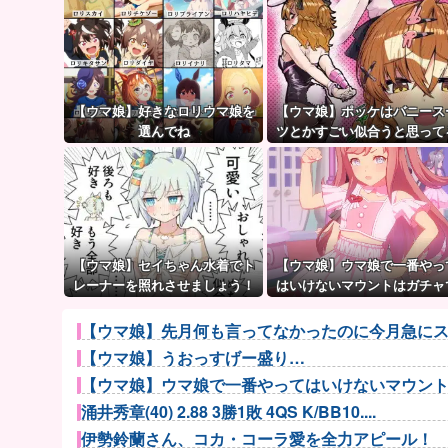
【ウマ娘】好きなロリウマ娘を
【ウマ娘】ポッケはバニース
選んでね
ツとかすごい似合うと思って
【ウマ娘】セイちゃん水着でト
【ウマ娘】ウマ娘で一番やっ
レーナーを照れさせましょう！
はいけないマウントはガチャ
→ 結果
も育成でもグッズでもなく、
れ。
【ウマ娘】先月何も言ってなかったのに今月急にス
【ウマ娘】うおっすげー盛り…
【ウマ娘】ウマ娘で一番やってはいけないマウン
涌井秀章(40) 2.88 3勝1敗 4QS K/BB10....
伊勢鈴蘭さん、コカ・コーラ愛を全力アピール！