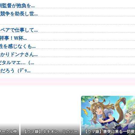
督が抱負を...
争を助長し世...
アで仕事して...
事！W杯...
を感じなくも...
りドンナさん...
ルマエ…（...
う（ﾃﾞｯ...
 わかりま...
識失う
理想のアイド...
 脳の錯覚...
G起用を示...
…新規兵力...
サークル申
【ウマ娘】タキオン、このソー
【ウマ娘】唐突に来る一切接