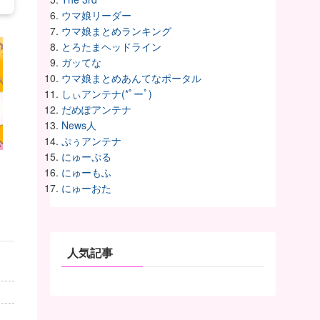
ウマ娘リーダー
ウマ娘まとめランキング
とろたまヘッドライン
ガッてな
ウマ娘まとめあんてなポータル
しぃアンテナ(*ﾟーﾟ)
だめぽアンテナ
News人
ぷぅアンテナ
にゅーぷる
にゅーもふ
にゅーおた
人気記事