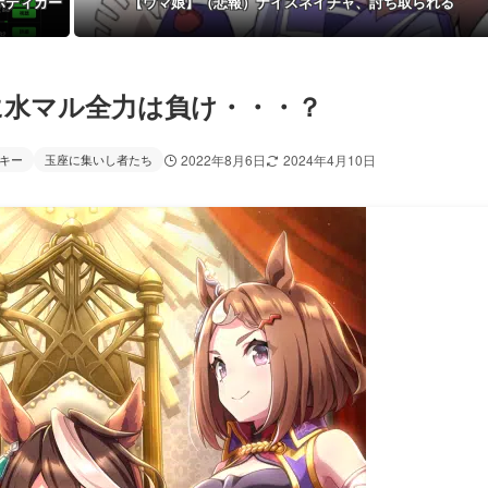
ボディガー
【ウマ娘】（悲報）ナイスネイチャ、討ち取られる
に水マル全力は負け・・・？
キー
玉座に集いし者たち
2022年8月6日
2024年4月10日