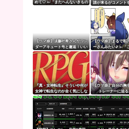
無神経な人あるある
めて♡ ←「またへんないきもの
請が来るがコメント
がふえてる…」
【ウマ娘】（審議）無凸ブーケと完凸シャカール、中
ず拒否してし
【ウマ娘】覚醒Lv6、7の解放が今後2か月置きに実装
【ウマ娘】須藤叶希さんがワン
【ウマ娘】まるで私
ダーアキュート号と邂逅！いい
ーさんみたい♪ ←「
ツーショットだ
強者スペ一族
『真・女神転生』そういや何が
【ウマ娘】自分の胸
女神で転生なのか全く気にしな
トレーナーに迫る
いでプレイしてた『真・女神転
生2』