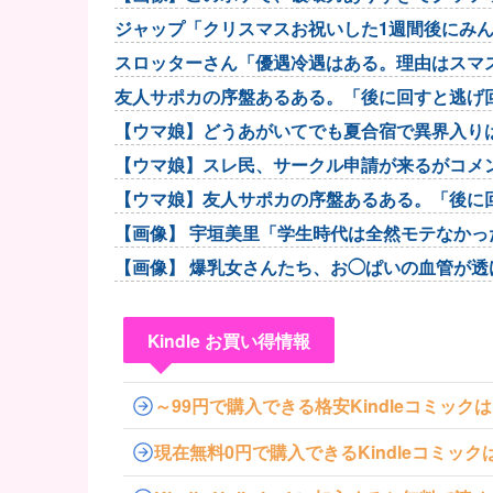
ジャップ「クリスマスお祝いした1週間後にみ
スロッターさん「優遇冷遇はある。理由はスマ
友人サポカの序盤あるある。「後に回すと逃げ
【ウマ娘】どうあがいてでも夏合宿で異界入りは
【ウマ娘】スレ民、サークル申請が来るがコメ
【ウマ娘】友人サポカの序盤あるある。「後に
【画像】 宇垣美里「学生時代は全然モテなかったです
【画像】 爆乳女さんたち、お◯ぱいの血管が透
Kindle お買い得情報
～99円で購入できる格安Kindleコミック
現在無料0円で購入できるKindleコミッ