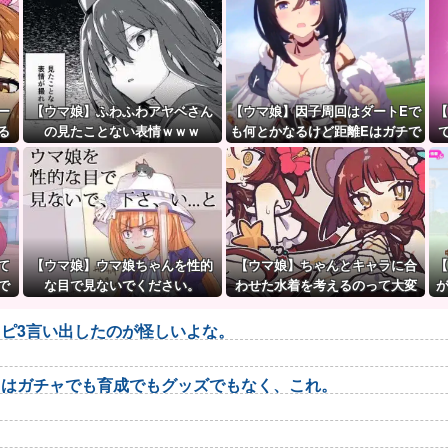
ー
【ウマ娘】ふわふわアヤベさん
【ウマ娘】因子周回はダートEで
【
る
の見たことない表情ｗｗｗ
も何とかなるけど距離Eはガチで
無理ゲー
て
【ウマ娘】ウマ娘ちゃんを性的
【ウマ娘】ちゃんとキャラに合
【
で
な目で見ないでください。
わせた水着を考えるのって大変
こ
だよね。
ピ3言い出したのが怪しいよな。
トはガチャでも育成でもグッズでもなく、これ。