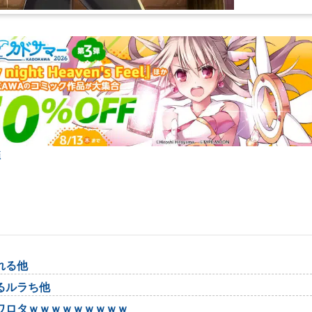
弾
れる他
るルラち他
ワロタｗｗｗｗｗｗｗｗｗ