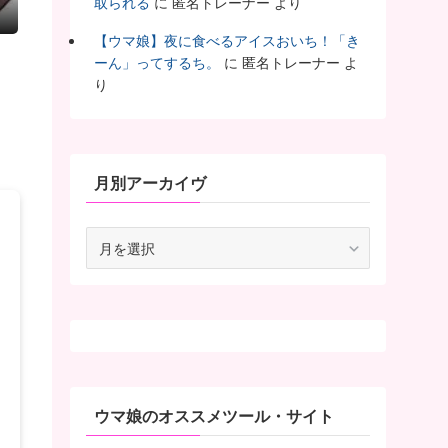
取られる
に
匿名トレーナー
より
【ウマ娘】夜に食べるアイスおいち！「き
ーん」ってするち。
に
匿名トレーナー
よ
り
月別アーカイヴ
月
別
ア
ー
カ
イ
ヴ
ウマ娘のオススメツール・サイト