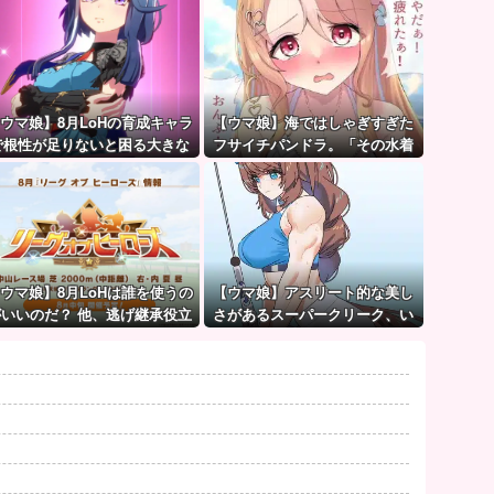
ウマ娘】8月LoHの育成キャラ
【ウマ娘】海ではしゃぎすぎた
で根性が足りないと困る大きな
フサイチパンドラ。「その水着
理由がこちら。←「不調を考慮
でおんぶはマズイ…」
すると1021必要」
ウマ娘】8月LoHは誰を使うの
【ウマ娘】アスリート的な美し
がいいのだ？ 他、逃げ継承役立
さがあるスーパークリーク、い
ち情報など
いよね…