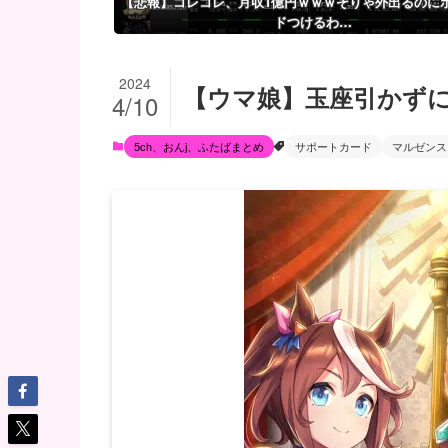
【悲報】コレコレ、月収1億円ｗｗｗそりゃ外出るのに
ドつけるわ…
2024
【ウマ娘】玉座引かず
4/10
5ch、おんj、ふたばまとめ
サポートカード
マルゼンス