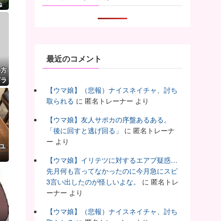
ね
最近のコメント
の方
グラ
【ウマ娘】（悲報）ナイスネイチャ、討ち
取られる
に
匿名トレーナー
より
【ウマ娘】友人サポカの序盤あるある。
「後に回すと逃げ回る」
に
匿名トレーナ
ー
より
ユ
【ウマ娘】イリテツに対するエアプ疑惑…
先月何も言ってなかったのに今月急にスピ
3言い出したのが怪しいよな。
に
匿名トレ
ーナー
より
【ウマ娘】（悲報）ナイスネイチャ、討ち