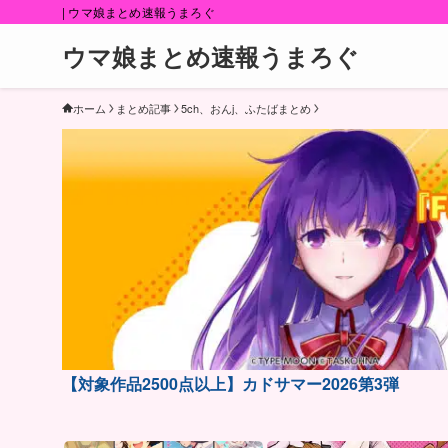
| ウマ娘まとめ速報うまろぐ
ウマ娘まとめ速報うまろぐ
ホーム
まとめ記事
5ch、おんj、ふたばまとめ
【対象作品2500点以上】カドサマー2026第3弾