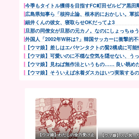
今季もタイトル獲得を目指すFC町田ゼルビア黒田剛監
広島県知事ら「核抑止論、根本的におかしい。軍拡競
細井くんの彼女、寝取らせOKだってよ3
旦那の同僚女が旦那の元カノ。なのにしょっちゅうペ
外国人「2002年W杯は?」韓国サッカーに衝撃的不祥
【ウマ娘】差しはエバヤンタクトの賢2構成に可能性
【ウマ娘】可愛いのに不穏な空気を隠せない、うっか
【ウマ娘】見ねば無作法というもの…… 良い眺めだタ
【ウマ娘】そういえば水着ダスカはいつ実装するのだろ
【ウマ娘】アイちゃんをいやらしい目で見ないで！！→
富士登山ツアー中に64歳男性死亡 8合目付近で意
【朗報】長野桃羽「嗣永桃子さんと道重さゆみさんが
【医師解説】飲酒後の「締めのラーメン欲」の原因は？
【NBA】ニック・ナースもレブロン・ジェームズのP
ウクライナ軍参謀本部「今年のロシア軍死傷者24万人
【画像】8月だから夏に撮った写真あげていく
【ウマ娘】わたしの全力受け止
【ウマ娘】スレ民、