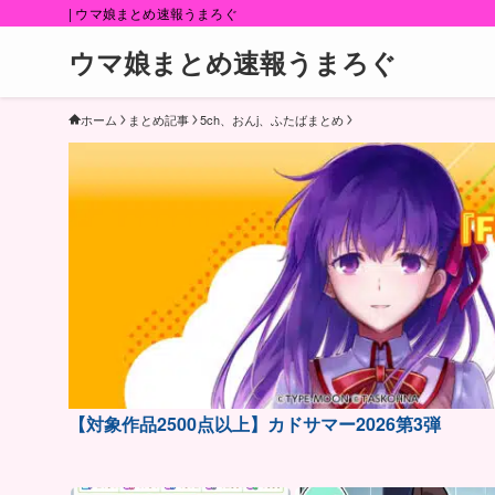
| ウマ娘まとめ速報うまろぐ
ウマ娘まとめ速報うまろぐ
ホーム
まとめ記事
5ch、おんj、ふたばまとめ
【対象作品2500点以上】カドサマー2026第3弾