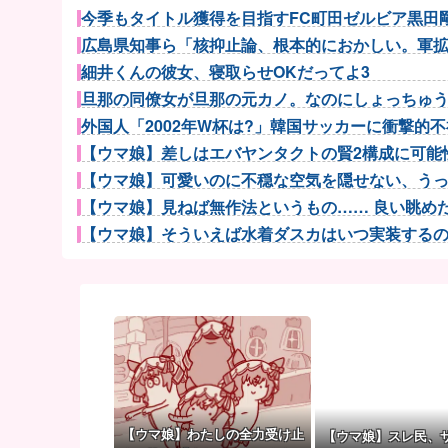
今季もタイトル獲得を目指すFC町田ゼルビア黒田剛監
広島県知事ら「核抑止論、根本的におかしい。軍拡競
細井くんの彼女、寝取らせOKだってよ3
旦那の同僚女が旦那の元カノ。なのにしょっちゅうペ
外国人「2002年W杯は?」韓国サッカーに衝撃的不祥
【ウマ娘】差しはエバヤンタクトの賢2構成に可能性
【ウマ娘】可愛いのに不穏な空気を隠せない、うっか
【ウマ娘】見ねば無作法というもの…… 良い眺めだタ
【ウマ娘】そういえば水着ダスカはいつ実装するのだろ
【ウマ娘】アイちゃんをいやらしい目で見ないで！！→
富士登山ツアー中に64歳男性死亡 8合目付近で意
【朗報】長野桃羽「嗣永桃子さんと道重さゆみさんが
【医師解説】飲酒後の「締めのラーメン欲」の原因は？
【NBA】ニック・ナースもレブロン・ジェームズのP
ウクライナ軍参謀本部「今年のロシア軍死傷者24万人
【画像】8月だから夏に撮った写真あげていく
【ウマ娘】わたしの全力受け止
【ウマ娘】スレ民、