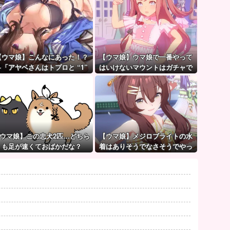
【ウマ娘】こんなにあった！？
【ウマ娘】ウマ娘で一番やって
←「アヤベさんはトプロと “1”
はいけないマウントはガチャで
差だぞ」
も育成でもグッズでもなく、こ
れ。
ウマ娘】この忠犬2匹…どちら
【ウマ娘】メジロブライトの水
も足が速くておばかだな？
着はありそうでなさそうでやっ
ぱり “ある”