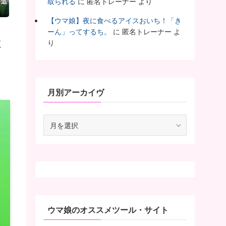
か追
取られる
に
匿名トレーナー
より
【ウマ娘】夜に食べるアイスおいち！「き
ーん」ってするち。
に
匿名トレーナー
よ
よ
り
月別アーカイヴ
月
別
ア
ー
カ
イ
ヴ
ウマ娘のオススメツール・サイト