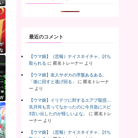
い
最近のコメント
が
な
転
【ウマ娘】（悲報）ナイスネイチャ、討ち
取られる
に
匿名トレーナー
より
【ウマ娘】友人サポカの序盤あるある。
「後に回すと逃げ回る」
に
匿名トレーナ
ー
より
円ｗ
ガ
【ウマ娘】イリテツに対するエアプ疑惑…
先月何も言ってなかったのに今月急にスピ
3言い出したのが怪しいよな。
に
匿名トレ
ーナー
より
【ウマ娘】（悲報）ナイスネイチャ、討ち