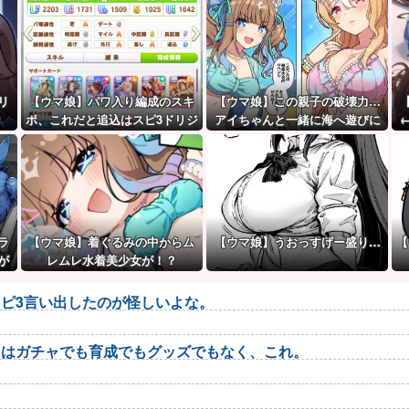
リ
【ウマ娘】パワ入り編成のスキ
【ウマ娘】この親子の破壊力…
ポ、これだと追込はスピ3ドリジ
アイちゃんと一緒に海へ遊びに
ャとあんまり変わらないので
行きたい人生だった。
は？
ラ
【ウマ娘】着ぐるみの中からム
【ウマ娘】うおっすげー盛り…
【
が
レムレ水着美少女が！？
ピ3言い出したのが怪しいよな。
トはガチャでも育成でもグッズでもなく、これ。