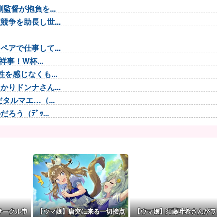
督が抱負を...
争を助長し世...
アで仕事して...
事！W杯...
を感じなくも...
りドンナさん...
ルマエ…（...
う（ﾃﾞｯ...
 わかりま...
識失う
理想のアイド...
 脳の錯覚...
G起用を示...
…新規兵力...
サークル申
【ウマ娘】唐突に来る一切接点
【ウマ娘】須藤叶希さんがワ