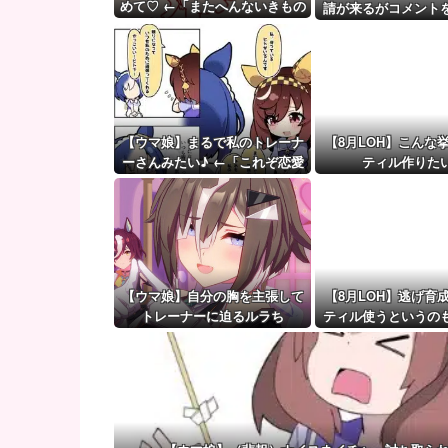
無神経な人あるある
めて♡ ←「またへんないきもの
請が来るがコメント
がふえてる…」
【ウマ娘】（審議）無凸ブーケと完凸シャカール、中
ず拒否してし
【ウマ娘】覚醒Lv6、7の解放が今後2か月置きに実装
【ウマ娘】まるで私のトレーナ
【8月LOH】こんな
ーさんみたい♪ ←「これぞ恋愛
ティル作りた
強者スペ一族…」
【ウマ娘】自分の胸を主張して
【8月LOH】逃げ育
トレーナーに迫るルラち
ティル使うというの
な