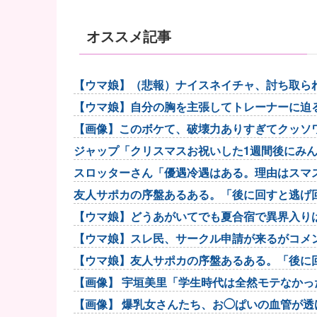
オススメ記事
【ウマ娘】（悲報）ナイスネイチャ、討ち取ら
【ウマ娘】自分の胸を主張してトレーナーに迫
【画像】このボケて、破壊力ありすぎてクッソ
ジャップ「クリスマスお祝いした1週間後にみ
スロッターさん「優遇冷遇はある。理由はスマ
友人サポカの序盤あるある。「後に回すと逃げ
【ウマ娘】どうあがいてでも夏合宿で異界入りは
【ウマ娘】スレ民、サークル申請が来るがコメ
【ウマ娘】友人サポカの序盤あるある。「後に
【画像】 宇垣美里「学生時代は全然モテなかったです
【画像】 爆乳女さんたち、お◯ぱいの血管が透