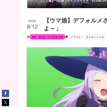
【ウマ娘】（悲報）ナイスネイチャ、討ち取ら
【ウマ娘】デフォルメ
2022
8/12
よ～」
5ch、おんj、ふたばまとめ
イラスト
タイキシャトル