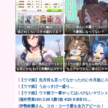
【ウマ娘】パワ入り編成だと大
【ウマ娘】これ霧どころがゲ
体どれくらいスキポ盛れてる？
ラ豪雨になってない？
【ウマ娘】因子周回はダートEで
【ウマ娘】赤ちゃん時代のル
も何とかなるけど距離Eはガチで
ちとアルヴさん…後ろにママ
無理ゲー
見えるな？
【ウマ娘】先月何も言ってなかったのに今月急にス
【ウマ娘】うおっすげー盛り…
【ウマ娘】ウマ娘で一番やってはいけないマウン
涌井秀章(40) 2.88 3勝1敗 4QS K/BB10....
伊勢鈴蘭さん、コカ・コーラ愛を全力アピール！