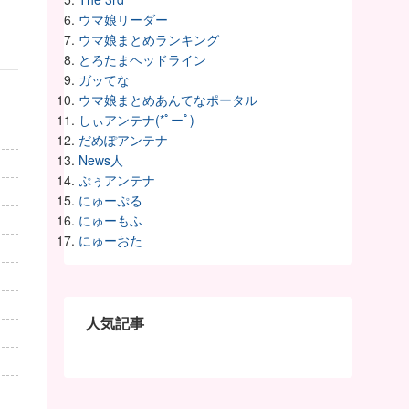
ウマ娘リーダー
ウマ娘まとめランキング
とろたまヘッドライン
ガッてな
ウマ娘まとめあんてなポータル
しぃアンテナ(*ﾟーﾟ)
だめぽアンテナ
News人
ぷぅアンテナ
にゅーぷる
にゅーもふ
にゅーおた
人気記事