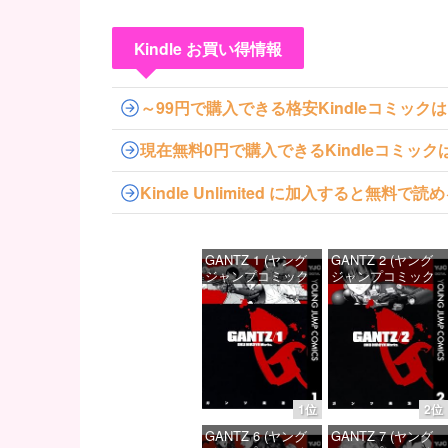
Kindle お買い得情報
～99円で購入できる格安Kindleコミック
現在無料0円で購入できるKindleコミッ
Kindle Unlimited に加入すると無
GANTZ 1 (ヤング
GANTZ 2 (ヤング
ジャンプコミック
ジャンプコミック
スDIGITAL)
スDIGITAL)
価格：¥100
価格：¥100
1位
2位
GANTZ 6 (ヤング
GANTZ 7 (ヤング