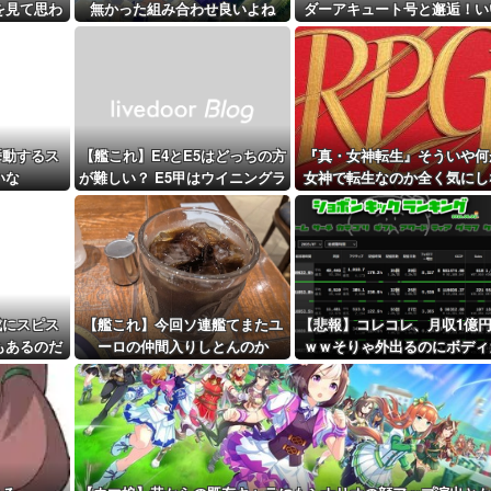
を見て思わ
無かった組み合わせ良いよね
ダーアキュート号と邂逅！い
距離先行編成...
まう
ツーショットだ
予定！第...
挙動するス
【艦これ】E4とE5はどっちの方
『真・女神転生』そういや何
いな
が難しい？ E5甲はウイニングラ
女神で転生なのか全く気にし
ンって聞いたんだけど
いでプレイしてた『真・女神
生2』
成にスピス
【艦これ】今回ソ連艦てまたユ
【悲報】コレコレ、月収1億
もあるのだ
ーロの仲間入りしとんのか
ｗｗそりゃ外出るのにボディ
ードつけるわ…