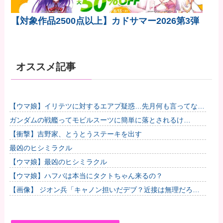
【対象作品2500点以上】カドサマー2026第3弾
オススメ記事
【ウマ娘】イリテツに対するエアプ疑惑…先月何も言ってなか
ったのに今月急にスピ3言い出したのが怪しいよな。他
ガンダムの戦艦ってモビルスーツに簡単に落とされるけ
ど・・・・他
【衝撃】吉野家、とうとうステーキを出す
最凶のヒシミラクル
【ウマ娘】最凶のヒシミラクル
【ウマ娘】ハフバは本当にタクトちゃん来るの？
【画像】 ジオン兵「キャノン担いだデブ？近接は無理だろ
（笑）」→