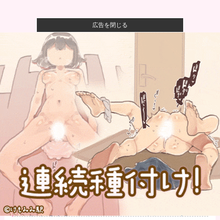
広告を閉じる
【閲覧注意】元臆女キャバ嬢の首吊り自●配信、拡散さ
れまくって...
オコエ瑠偉、メキシコに渡って2球団を即クビ→SNS更
新が3ヶ...
【警告】社会人「スムージーにキウイ皮ごと入れよ。
これ美容にい...
【悲報】風俗嬢やってる女の末路ｗｗｗｗｗｗｗｗｗ
ｗｗ
【速報】子どもたちのヒーロー・任天堂、熊本地震を
受け製品修理...
【悲報】聖隷クリストファーの150km左腕高部くん、
10奪三...
【2連勝】巨人ファン集合【ダルベック】他
野党「消費税を減税しろ！」政府「消費税減税するわ
ｗ」野党「消...