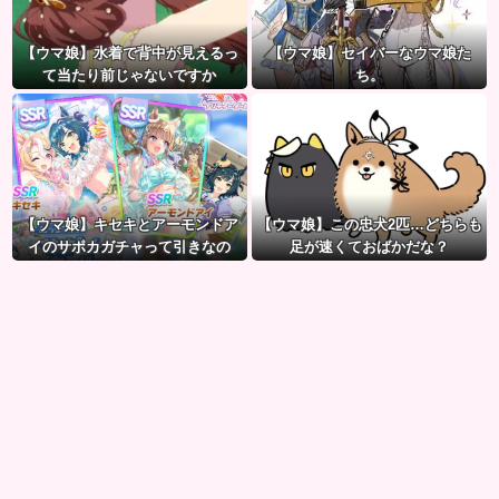
【ウマ娘】水着で背中が見えるっ
【ウマ娘】セイバーなウマ娘た
て当たり前じゃないですか
ち。
【ウマ娘】キセキとアーモンドア
【ウマ娘】この忠犬2匹…どちらも
イのサポカガチャって引きなの
足が速くておばかだな？
だ？