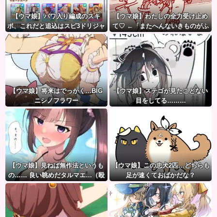
【ウマ娘】パワ入り編成のスキ
【ウマ娘】わたしの全力受け止め
ポ、これだと追込はスピ3ドリジャ
て♡ ←「またへんないきものがふ
とあんまり変わらないのでは？
えてる…」
【ウマ娘】将来はでっかく…BIG
【ウマ娘】ステゴが見たことない
ニシノフラワー
目をしてる………
【ウマ娘】見ねば無作法というも
【ウマ娘】この忠犬2匹…どちらも
の…… 良い眺めだタルマエ…（殴
足が速くておばかだな？