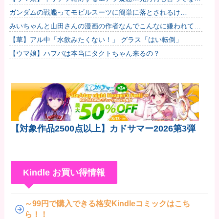
ったのに今月急にスピ3言い出したのが怪しいよな。他
ガンダムの戦艦ってモビルスーツに簡単に落とされるけ
ど・・・・他
みいちゃんと山田さんの漫画の作者なんでこんなに嫌われてる
んだろうな
【草】アル中「水飲みたくない！」 グラス「はい転倒」
【ウマ娘】ハフバは本当にタクトちゃん来るの？
【対象作品2500点以上】カドサマー2026第3弾
Kindle お買い得情報
～99円で購入できる格安Kindleコミックはこち
ら！！