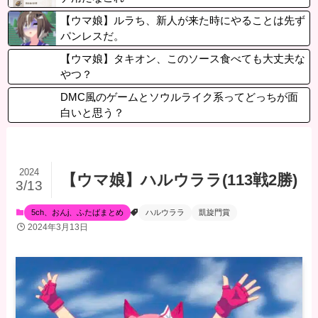
【ウマ娘】ルラち、新人が来た時にやることは先ず
パンレスだ。
【ウマ娘】タキオン、このソース食べても大丈夫な
やつ？
DMC風のゲームとソウルライク系ってどっちが面
白いと思う？
2024
【ウマ娘】ハルウララ(113戦2勝)
3/13
5ch、おんj、ふたばまとめ
ハルウララ
凱旋門賞
2024年3月13日