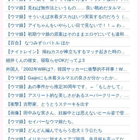
も育成でもグッズでもなく、これ。
【ウマ娘】見ねば無作法というもの…… 良い眺めだタルマ
エ…（殴
【ウマ娘】そういえば水着ダスカはいつ実装するのだろう（ﾃﾞ
ｯｯｯ
【ウマ娘】アイちゃんをいやらしい目で見ないで！！→ わか
りました…
【ウマ娘】初期ウマ娘の原案はそのままエロゲにいても違和感
がないんだ。
【百合】 なつみず☆バトル ほか
【ナイトレイン】 拗ねカスが棒立ちするマッチ起きた時の対
処法
細井くんの彼女、寝取らせOKだってよ3
外国人「2002年W杯は?」韓国サッカーに衝撃的不祥事！W杯
予選でレフリーへの性的接待発覚！海外騒然！【海外の反応】
【ウマ娘】Gaijinにも水着タルマエの良さが分かったか…
【ウマ娘】あの事件から推定30周年です。←「もしかして」
【ウマ娘】アスリート的な美しさがあるスーパークリーク、い
いよね…
【衝撃】吉野家、とうとうステーキを出す
【画像】田中みな実さん、妊娠中とは思えないヒール姿で登場
してしまう
【ウマ娘】セイバーなウマ娘たち。
【ウマ娘】どんどん編んでもらう忠犬ミラ公たち
【ウマ娘】イリテツに対するエアプ疑惑…先月何も言ってなか