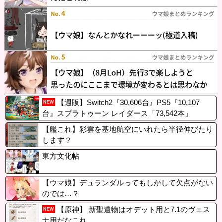
【週販】Switch2『30,606台』PS5『10,107
NEW
台』スプラトゥーン レイダース「73,542本」
【艦これ】彩雲を基地航空にいれたら半径伸びたり
します？
東方文化帖
【ウマ娘】デュランダルってもしかして欠点がない
のでは…？
【原神】 新聖遺物はオデット用と7.1のヴェス
NEW
ナ用だなこれ