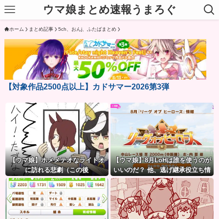
ウマ娘まとめ速報うまろぐ
ホーム
まとめ記事
5ch、おんj、ふたばまとめ
【対象作品2500点以上】カドサマー2026第3弾
【ウマ娘】ホメメテオなライトオ
【ウマ娘】8月LoHは誰を使うのが
に訪れる悲劇（この後
いいのだ？ 他、逃げ継承役立ち情
報など