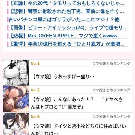
【正論】今の20代「タモリっておもしろくないじゃ
ん。笑ったこ...
【悲報】警察に射殺された包丁男、直前に母を亡くし
精神的ショッ...
古いパチンコ屋にはゴリラがいた←これマジ！？他
【画像】ビリー・アイリッシュ(24)、ライブで超モリマ
ンスジ...
【悲報】Mrs. GREEN APPLE、マジで逝くwwww...
【驚愕】年商10億円を超える『ひとり親方』が激増
Mac m...