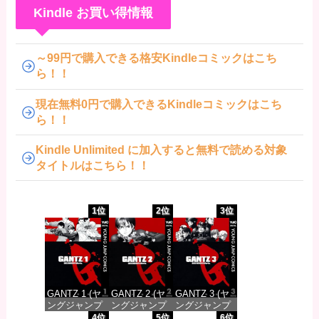
Kindle お買い得情報
～99円で購入できる格安Kindleコミックはこち
ら！！
現在無料0円で購入できるKindleコミックはこち
ら！！
Kindle Unlimited に加入すると無料で読める対象
タイトルはこちら！！
1位
2位
3位
GANTZ 1 (ヤ
GANTZ 2 (ヤ
GANTZ 3 (ヤ
ングジャンプ
ングジャンプ
ングジャンプ
コミックス
コミックス
コミックス
4位
5位
6位