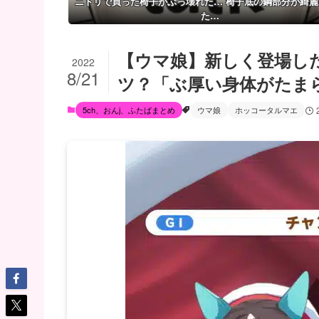
ニトリで買った椅子がぶっ壊れた… 椅子底の鋼部分が綺麗
た…
【ウマ娘】新しく登場し
2022
8/21
ツ？「ぶ厚い身体がたま
5ch、おんj、ふたばまとめ
ウマ娘
ホッコータルマエ