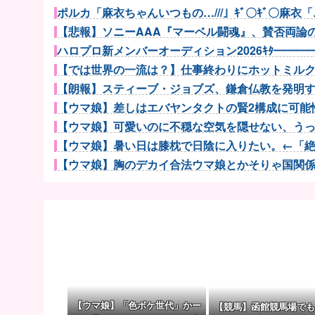
ポルカ「麻衣ちゃんいつもの…///」ｷﾞ〇ｷﾞ〇麻衣「…
【悲報】ソニーAAA『マーベル闘魂』、賛否両論の危
ハロプロ新メンバーオーディション2026ｷﾀ━━━━(ﾟ∀
【では世界の一流は？】仕事終わりにホットミルクを
【朗報】スティーブ・ジョブズ、鎌倉仏教を発明
【ウマ娘】差しはエバヤンタクトの賢2構成に可能性
【ウマ娘】可愛いのに不穏な空気を隠せない、うっか
【ウマ娘】暑い日は膝枕で日陰に入りたい。←「絶対
【ウマ娘】胸のデカイ合法ウマ娘とかそりゃ国関係な
【ウマ娘】あの目をしているドンちゃん。「どんどん
パチンコ屋「人気配信者がやってくるぞ！」←パチン
口を開けたマッコウクジラが正面から接近、素手で頭
ファミコンミニ「2016年発売」←マジかよｗｗｗ
【悲報】日本人艦これ絵師、AI絵だと誹謗中傷され筆
【グラボ】物がありません返金は今後あり得ると思っ
お高いテント、盗まれそうで怖くない？
【ウマ娘】「色ボケ世代」かー
【競馬】函館競馬場でも