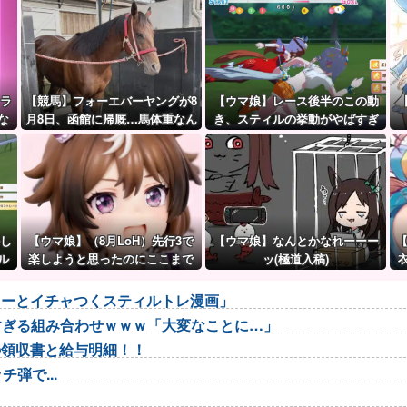
ャラ
【競馬】フォーエバーヤングが8
【ウマ娘】レース後半のこの動
な
月8日、函館に帰厩…馬体重なん
き、スティルの挙動がやばすぎ
慮
と573キロ。←「デカすぎんだ
る。
ろ…」
かし
【ウマ娘】（8月LoH）先行3で
【ウマ娘】なんとかなれーーー
ル
楽しようと思ったのにここまで
ッ(極道入稿)
環境が変わるとは思わなかった
のだ…
ローとイチャつくスティルトレ漫画」
悪すぎる組み合わせｗｗｗ「大変なことに…」
の領収書と給与明細！！
弾で...