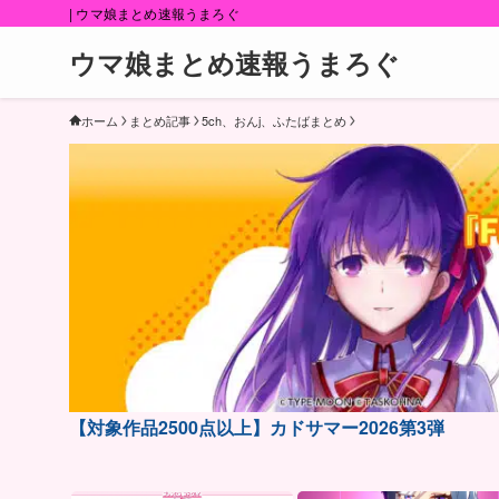
| ウマ娘まとめ速報うまろぐ
ウマ娘まとめ速報うまろぐ
ホーム
まとめ記事
5ch、おんj、ふたばまとめ
【対象作品2500点以上】カドサマー2026第3弾