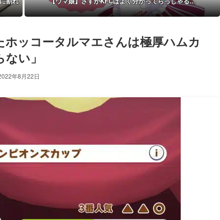
に割れ
【ウマ娘】さすがKFCはよく分かってらっしゃる…
たホッコータルマエさんは極厚ハムカ
らない」
2022年8月22日