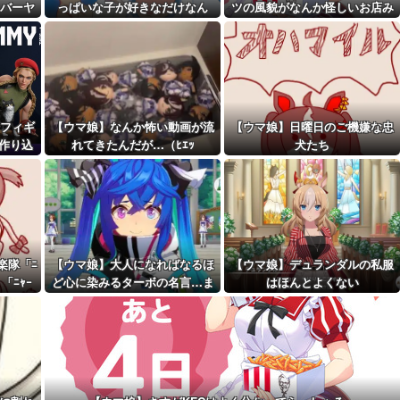
クリア編成
バーヤ
っぱいな子が好きなだけなん
ツの風貌がなんか怪しいお店み
距離先行編成...
だ…
たいだな…
予定！第...
フィギ
【ウマ娘】なんか怖い動画が流
【ウマ娘】日曜日のご機嫌な忠
で作り込
れてきたんだが…（ﾋｴｯ
犬たち
楽隊「ﾆ
【ウマ娘】大人になればなるほ
【ウマ娘】デュランダルの私服
」「ﾆｬｰ
ど心に染みるターボの名言…ま
はほんとよくない
た明日も遊ぼうな…