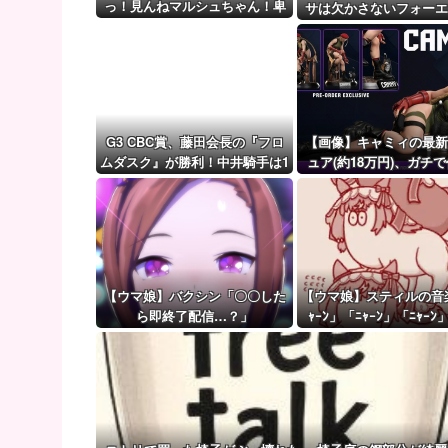
【艦これ】ほい、恐らく世界一需要がないE5-4甲
っ！見んねマルシュちゃん！卑
サは欠かさないフォーエ
しか女達ばい！
【ウマ娘】（審議）無凸ブーケと完凸シャカール、中
ング
【ウマ娘】覚醒Lv6、7の解放が今後2か月置きに実装
G3 CBC賞、藤田会長の『フロ
【画像】キャミィの最新
ムダスク』が勝利！中井騎手は1
ュア(約18万円)、ガチ
5年目で重賞初制覇！【ウマ娘民
みがエグすぎる
の反応】
【ウマ娘】バクシン「〇〇した
【ウマ娘】スティルの音
ら即終了配信…？」
ｬｰﾝ」「ﾆｬｰﾝ」「ﾆｬｰﾝ
ﾝ?」