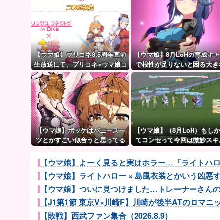
【ウマ娘】プリコネ8.5周年直前
【ウマ娘】8月LoHの育成キ
生放送にて、プリコネ×ウマ娘コ
で根性が足りないと困る大き
ラボの開催について告知が！？
理由がこちら。←「不調を考
今秋予定で詳細については後日
すると1021必要」
発表とのこと。※動画リンク有
【ウマ娘】ポッケはバニースー
【ウマ娘】（8月LoH）もし
ツとかすごい似合うと思ってる
てコンセって今回は微妙スキ
だったりするか？
【ウマ娘】よーく見ると実はホラー…「ライトハ
【ウマ娘】ライトハロー × 島風衣装とかいう凶
【ウマ娘】ついに見つけました…トレーナーさん
【J1第1節 東京V×川崎F】川崎が後半ATのロマニッチ
【敗戦】西武ファン集合（2026.8.9）