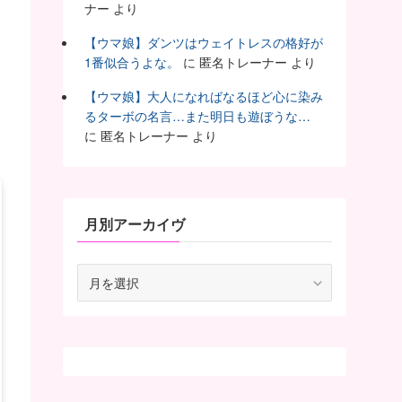
ナー
より
【ウマ娘】ダンツはウェイトレスの格好が
1番似合うよな。
に
匿名トレーナー
より
【ウマ娘】大人になればなるほど心に染み
るターボの名言…また明日も遊ぼうな…
に
匿名トレーナー
より
月別アーカイヴ
月
別
ア
ー
カ
イ
ヴ