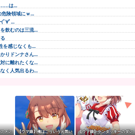
…は...
険領域にｗ...
ﾟ...
飲むのは三流...
する
を感じなくも...
りドンナさん...
に離れたくな...
く人気出るわ...
美味しく実る...
カスには有名...
を押し返すダ...
ｗｗ
を折ってし...
てるのでサブ...
ファン
【ウマ娘】俺はこういう元気い
【ウマ娘】ケンタッキーのダン