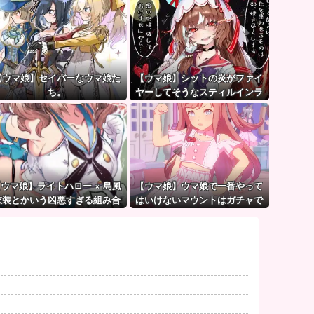
【ウマ娘】セイバーなウマ娘た
【ウマ娘】シットの炎がファイ
ち。
ヤーしてそうなスティルインラ
ブ（セーラーマーズ衣装）
【ウマ娘】ライトハロー × 島風
【ウマ娘】ウマ娘で一番やって
衣装とかいう凶悪すぎる組み合
はいけないマウントはガチャで
わせｗｗｗ「大変なことに…」
も育成でもグッズでもなく、こ
れ。