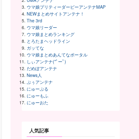
UMAアンテナ
ウマ娘プリティーダービーアンテナMAP
NEWまとめサイトアンテナ！
The 3rd
ウマ娘リーダー
ウマ娘まとめランキング
とろたまヘッドライン
ガッてな
ウマ娘まとめあんてなポータル
しぃアンテナ(*ﾟーﾟ)
だめぽアンテナ
News人
ぷぅアンテナ
にゅーぷる
にゅーもふ
にゅーおた
人気記事