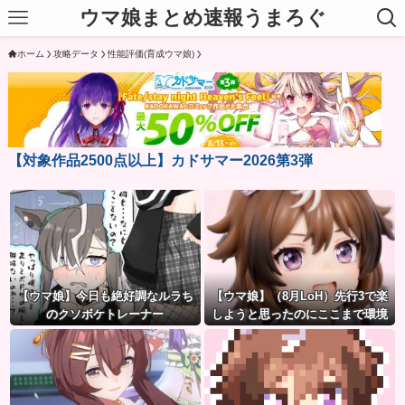
ウマ娘まとめ速報うまろぐ
ホーム
攻略データ
性能評価(育成ウマ娘)
【対象作品2500点以上】カドサマー2026第3弾
【ウマ娘】今日も絶好調なルラち
【ウマ娘】（8月LoH）先行3で楽
のクソボケトレーナー
しようと思ったのにここまで環境
が変わるとは思わなかったのだ…