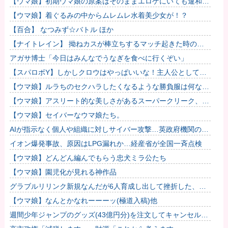
【ウマ娘】初期ウマ娘の原案はそのままエロゲにいても違和感
がないんだ。
【ウマ娘】着ぐるみの中からムレムレ水着美少女が！？
【百合】 なつみず☆バトル ほか
【ナイトレイン】 拗ねカスが棒立ちするマッチ起きた時の対
処法
アガサ博士「今日はみんなでうなぎを食べに行くぞい」
【スパロボY】しかしクロウはやっぱいいな！主人公として魅
力的すぎる…！
【ウマ娘】ルラちのセクハラしたくなるような勝負服は何なん
だろうね
【ウマ娘】アスリート的な美しさがあるスーパークリーク、い
いよね…
【ウマ娘】セイバーなウマ娘たち。
AIが指示なく個人や組織に対しサイバー攻撃…英政府機関の性
能評価試験中！
イオン爆発事故、原因はLPG漏れか…経産省が全国一斉点検
【ウマ娘】どんどん編んでもらう忠犬ミラ公たち
【ウマ娘】園児化が見れる神作品
グラブルリリンク新規なんだが6人育成し出して挫折した、こ
れ全キャラ育成するのにどんだけかかるの？他
【ウマ娘】なんとかなれーーーッ(極道入稿)他
週間少年ジャンプのグッズ(43億円分)を注文してキャンセルし
た32歳女が逮捕