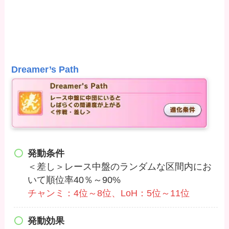
Dreamer’s Path
発動条件
＜差し＞レース中盤のランダムな区間内にお
いて順位率40％～90%
チャンミ：4位～8位、LoH：5位～11位
発動効果