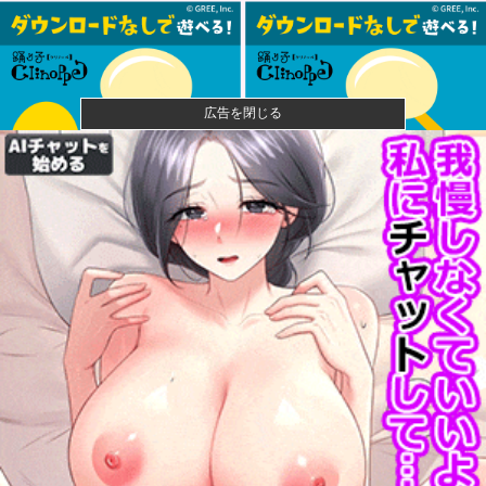
広告を閉じる
【警告】社会人「スムージーにキウイ皮ごと入れよ。
これ美容にい...
【悲報】風俗嬢やってる女の末路ｗｗｗｗｗｗｗｗｗ
ｗｗ
【悲報】映画館の客、ほぼバイオテロレベルのやらか
しで観客が避...
【画像】石川佳純さん(31)の体、エッッッッッッッッッ
ッッッ...
AIが指示なく個人や組織に対しサイバー攻撃…英政府
機関の性能...
カープ2軍『10時半試合開始の為に4時起き』←もっと
良い猛暑...
まさか敗因が『早川の回跨ぎ』になるとは思わなかっ
たな他
益田250セーブで名球会入り ←これさぁ、先発リリー
フの両方...