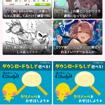
【ウマ娘】8月LoH向けに水着セイ
【ウマ娘】これ霧どころがゲリラ
ちゃん育成してみたけど練習でBC
豪雨になってない？
産アイちゃんのおやつになって
る。
【ウマ娘】隙あらば、タフ自慢！
【ウマ娘】こんなダンツに耐えら
しゃあっ！！！
れるトレーナーおるんか