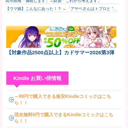
高市政権「減税します」→財源「これから考えます」
【ウマ娘】こんなにあった！？ ←「アヤベさんはトプロと “1”
差だぞ」
【対象作品2500点以上】カドサマー2026第3弾
Kindle お買い得情報
～99円で購入できる格安Kindleコミックはこち
ら！！
現在無料0円で購入できるKindleコミックはこち
ら！！