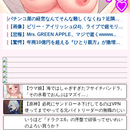
【神対応】任天堂、熊本地震の被災者向けに製品修理
を無償対応へ...
【衝撃】YouTuber山口達也さん、チェンソーで竹を切
るだ...
パチンコ屋の経営なんてそんな難しくなくね？近隣店
舗よりちょっ...
【画像】ビリー・アイリッシュ(24)、ライブで超モリマ
ンスジ...
【悲報】Mrs. GREEN APPLE、マジで逝くwwww...
【驚愕】年商10億円を超える『ひとり親方』が激増
Mac m...
【ウマ娘】海ではしゃぎすぎたフサイチパンドラ。
「その水着でおんぶはマズイ…」
【原神】必死にサンドローネ下げしてるのはVPN
使ってまでやってる元バイトリーダーの無職のじい
さん一人だけという風潮
いうほど『ドラクエ6』の序盤で頑張ってせいれい
のよろい買うか？