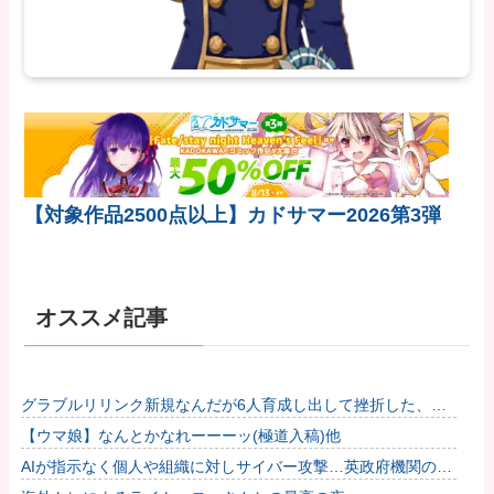
【対象作品2500点以上】カドサマー2026第3弾
オススメ記事
グラブルリリンク新規なんだが6人育成し出して挫折した、こ
れ全キャラ育成するのにどんだけかかるの？他
【ウマ娘】なんとかなれーーーッ(極道入稿)他
AIが指示なく個人や組織に対しサイバー攻撃…英政府機関の性
能評価試験中！