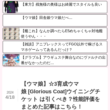
【東方】残無様の奥様はお綺麗でスタイルも良い
【ウマ娘】田舎娘ウマ娘だべ…
【艦これ】なんか調べたらE5めちゃくちゃ対地艦
使うやん・・・
【雑談】アニプレックスってFGO以外で稼げるス
マホゲームってあるんだっけ？
【グラブル】アウギュステ舞台なのにヴァルナの出
番がなかったのだ…
【ウマ娘】☆3育成ウマ
娘 [Glorious Coat]ウイニングチ
2024
4/18
ケット は引くべき？性能評価を
まとめた記事はこちら！