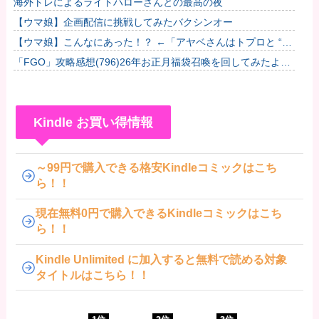
海外トレによるライトハローさんとの最高の夜
【ウマ娘】企画配信に挑戦してみたバクシンオー
【ウマ娘】こんなにあった！？ ←「アヤベさんはトプロと “1”
差だぞ」
「FGO」攻略感想(796)26年お正月福袋召喚を回してみたよ！
皆さん助言サンクス！大体予定通りに来てくれたのだわー
Kindle お買い得情報
～99円で購入できる格安Kindleコミックはこち
ら！！
現在無料0円で購入できるKindleコミックはこち
ら！！
Kindle Unlimited に加入すると無料で読める対象
タイトルはこちら！！