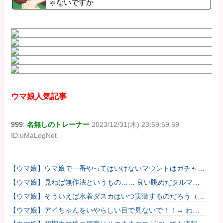
ゃないですか
ウマ娘人気記事
999:
名無しのトレーナー
2023/12/31(木) 23:59:59.59
ID:uMaLogNet
【ウマ娘】ウマ娘で一番やってはいけないマウントはガチャで
も育成でもグッズでもなく、これ。
【ウマ娘】見ねば無作法というもの…… 良い眺めだタルマ
エ…（殴
【ウマ娘】そういえば水着ダスカはいつ実装するのだろう（ﾃﾞ
ｯｯｯ
【ウマ娘】アイちゃんをいやらしい目で見ないで！！→ わか
りました…