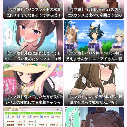
【ウマ娘】メジロブライトの水着
【ウマ娘】（8月LoH）☆7スズカ
はありそうでなさそうでやっぱり
は水ウンスと比べて今回どうなの
“ある”
だ？
【ウマ娘】見ねば無作法というも
【ウマ娘】ハロン棒！ハロン棒に
の…… 良い眺めだタルマエ…（殴
見えませんか！ ←「アイさん…静
かに…」
【ウマ娘】引いておいた方が良い
【ウマ娘】なんでOPPAIの下に腕
レベルの性能してる水着キャラっ
通す仕草って叡智なんだろう
て誰かいたっけ？←「いっぱいい
るぞ」