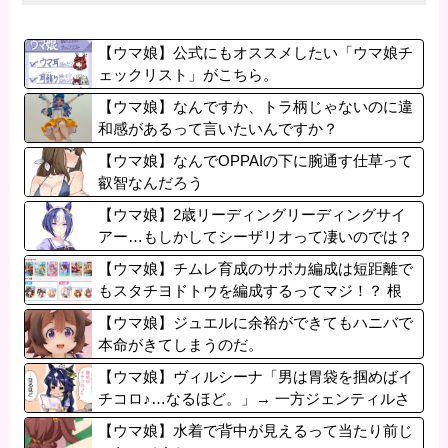
【ウマ娘】公式にもオススメしたい「ウマ娘チ
ェックリスト」がこちら。
【ウマ娘】なんですか、トラ柄じゃないのに違
和感があるって言いたいんですか？
【ウマ娘】なんでOPPAIの下に腕通す仕草って
叡智なんだろう
【ウマ娘】2歳リーディングリーディングサイ
アー…もしかしてシーザリオって凄いのでは？
【ウマ娘】チムレ育成のサポカ編成は短距離で
もスタチヨドトウを編成するってマジ！？ 根
性サポカを編成していた意味…
【ウマ娘】ジュエルに余裕ができてもハニバで
本命がきてしまうのだ。
【ウマ娘】ヴィルシーナ「男は胃袋を掴めばイ
チコロ♪…なるほど。」→ 一方ジェンティルさ
ん（アカン）
【ウマ娘】水着で背中が見えるって当たり前じ