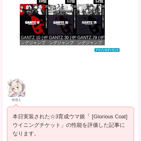
コミックス
コミックス
コミックス
10位
11位
12位
DIGITAL)
DIGITAL)
DIGITAL)
価格：¥100
価格：¥100
価格：¥100
GANTZ 10 (ヤ
GANTZ 30 (ヤ
GANTZ 29 (ヤ
ングジャンプ
ングジャンプ
ングジャンプ
コミックス
コミックス
コミックス
DIGITAL)
DIGITAL)
DIGITAL)
価格：¥100
価格：¥100
価格：¥100
管理人
本日実装された☆3育成ウマ娘「 [Glorious Coat]
ウイニングチケット」の性能を評価した記事に
なります。