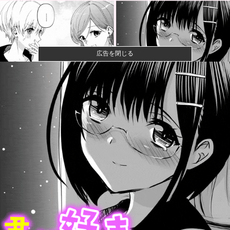
広告を閉じる
【画像】閉店間際の回転ずし、ネタの量がバグってる
と話題にｗｗ...
【画像】ハンターハンターさん、ガチで最強の新能力
を登場させて...
女性「レイプされました」検事「嘘では？」女性「傷
ついたので訴...
【速報】ひろゆき、離婚へｗｗｗ
宇宙人はいる？いて座の方角から72秒間捉えた強い電
波、50年...
【悲報】クレヨンしんちゃんでエッッッしたいキャ
ラ、満場一致で...
「今日のお前らが言うな大賞？」とメディア関係者の
一般人への苦...
AHRA「DH導入が遅すぎる、たまにピッチャーが打っ
たからっ...