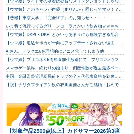
【ウマ娘】ライトオの水着は叡智なスリングショットじゃなく
て多分これ。
【ウマ娘】このキャラが声優（まりんか）同じってマジ！？
←「スズカさんみたいな演技の方がレアだと聞いて驚いたよ」
【悲報】東京大学、『完全終了』のお知らせ・・・・
いま巷で流行ってるグリーンコーラとかいう飲み物ｗｗｗｗ
【ウマ娘】DKPI × DKPI とかいうあまりにも危険すぎる配合
【ウマ娘】追込サポカが一向にアップデートされない理由…
「これだけ出さないってことは」
AIさん、ドラクエ6を理想的にアニメ化してしまう他
【ウマ娘】プリコネ8.5周年直前生放送にて、プリコネ×ウマ娘
コラボの開催について告知が！？今秋予定で詳細については後
スマホゲー業界、終わりの始まり…倒産件数が過去最多ペース
日発...
「数億円かけても爆ﾀﾋ」
中国、金融監督管理総局前トップの全人代代表資格を剥奪…重
大な規律違反で！
【祝】ナリタブライアン役の衣川里佳さんがご結婚！おめでと
うございます！
【対象作品2500点以上】カドサマー2026第3弾