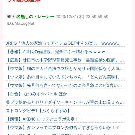
999:
名無しのトレーナー
2023/12/31(木) 23:59:59.59
ID:uMaLogNet
JRPG「他人の家漁ってアイテムGETすんの楽しーwwwww」
→欧米で馬鹿にされてしまう
【悲報】Z世代の倫理観、完全にぶっ壊れるｗｗｗｗ
【広島】廿日市の中学野球部員死亡事故 書類送検の医師、別
人のCT画像で診察した疑い 頭部出血に気づかなかった可能
【ウマ娘】胸のデカイ合法ウマ娘とかそりゃ国関係なく人気出
性
るわな
【ウマ娘】あの目をしているドンちゃん。「どんどん美味しく
実る…♡」
【ウマ娘】先月何も言ってなかったのに今月急にスピ3言い出
したのが怪しいよな。
【百合】 なつみず☆バトル ほか
美プラ始めるとセリアダイソーキャンドゥが宝の山に見える
な…
ストロングビデ1【ふくらすずめ】
【朗報】AKB48 ロッテとコラボ決定！！
【ウマ娘】ダンツってエプロン姿似合いすぎじゃないか！？