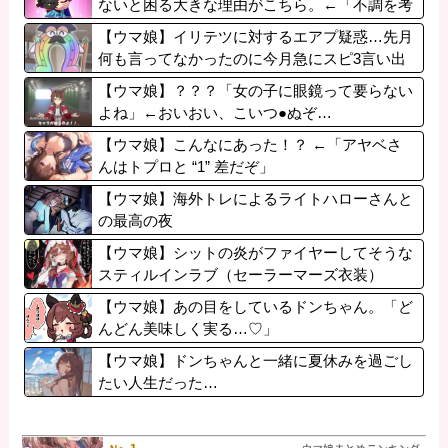
ないと困る大きな理由がこちら。←「不調を考
慮すると1021必要」
【ウマ娘】イリテツに対するエアプ疑惑…先月
何も言ってなかったのに今月急にスピ3言い出
したのが怪しいよな。
【ウマ娘】？？？「女の子に眼鏡って要らない
よね」←おいおい、こいつ●ぬぞ…
【ウマ娘】こんなにあった！？ ←「アヤベさ
んはトプロと “1” 差だぞ」
【ウマ娘】海外トレによるライトハローさんと
の最高の夜
【ウマ娘】シットの炎がファイヤーしてそうな
スティルインラブ（セーラーマーズ衣装）
【ウマ娘】あの目をしているドンちゃん。「ど
んどん美味しく実る…♡」
【ウマ娘】ドンちゃんと一緒に夏休みを過ごし
たい人生だった…