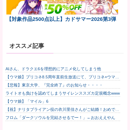
【対象作品2500点以上】カドサマー2026第3弾
オススメ記事
AIさん、ドラクエ6を理想的にアニメ化してしまう他
【ウマ娘】プリコネ8.5周年直前生放送にて、プリコネ×ウマ娘
コラボの開催について告知が！？今秋予定で詳細については後
【悲報】東京大学、『完全終了』のお知らせ・・・・
日発...
ライトオも負けを認めてしまうサイレンススズカ定規概念www
【ウマ娘】「マイル」6
【祝】ナリタブライアン役の衣川里佳さんがご結婚！おめでと
うございます！
フロム「ダークソウルを完結させるでー！」←おおええやん