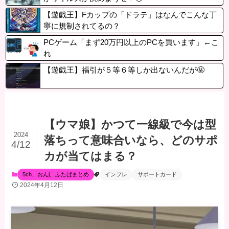
【遊戯王】Fカップの「ドラテ」はなんでこんな丁
寧に規制されてるの？
PCゲーム「まず20万円以上のPCを買います」←こ
れ
【遊戯王】福引が５等６等しか出ないんだが🤬
【ウマ娘】かつて一線級で今は型
2024
落ちって意味合いなら、どのサポ
4/12
カが当てはまる？
5ch、おんj、ふたばまとめ
インフレ
サポートカード
2024年4月12日