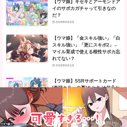
【ウマ娘】キセキとアーモンドア
イのサポカガチャって引きなの
だ？
2026年8月3日
【ウマ娘】「金スキル強い」「白
スキル強い」「更にスキポ2」←
マイル育成で使える根性サポカ忘
れてない？
2026年8月1日
【ウマ娘】SSRサポートカード
[巻頭カラーの夏]キセキ は何凸か
ら使える？気になる凸毎の性能は
こちら！
2026年7月30日
【ウマ娘】SSRサポートカード