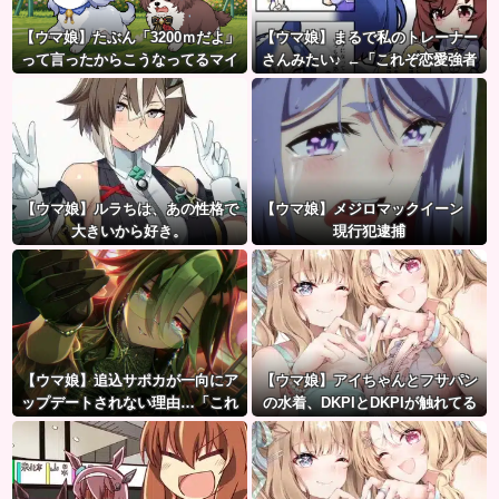
【ウマ娘】たぶん「3200ｍだよ」
【ウマ娘】まるで私のトレーナー
って言ったからこうなってるマイ
さんみたい♪ ←「これぞ恋愛強者
ル犬
スペ一族…」
【ウマ娘】ルラちは、あの性格で
【ウマ娘】メジロマックイーン
大きいから好き。
現行犯逮捕
【ウマ娘】追込サポカが一向にア
【ウマ娘】アイちゃんとフサパン
ップデートされない理由…「これ
の水着、DKPIとDKPIが触れてる
だけ出さないってことは」
構図が良き…