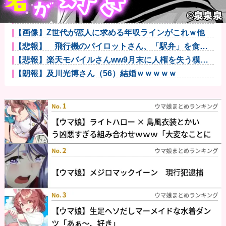
【画像】秋葉原で大量のメイド＆巫女たちが潮で水打
ちを実施ww...
【腹筋崩壊】見た瞬間吹いた画像を貼っていくスレｗ
ｗｗｗ他
【画像】Z世代が恋人に求める年収ラインがこれｗ他
【悲報】 飛行機のパイロットさん、「駅弁」を食べ
ていることが...
【悲報】楽天モバイルさんww9月末に人権を失う模様
wwwww
【朗報】及川光博さん（56）結婚ｗｗｗｗｗ