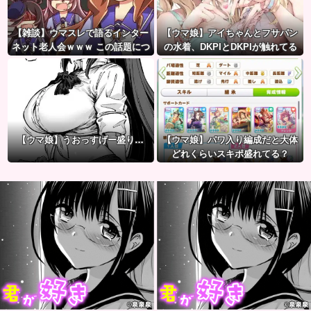
【雑談】ウマスレで語るインター
【ウマ娘】アイちゃんとフサパン
ネット老人会ｗｗｗ この話題につ
の水着、DKPIとDKPIが触れてる
いていけないってマジ…！？
構図が良き…
【ウマ娘】うおっすげー盛り…
【ウマ娘】パワ入り編成だと大体
どれくらいスキポ盛れてる？