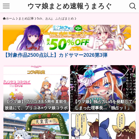
ウマ娘まとめ速報うまろぐ
ホーム
まとめ記事
5ch、おんj、ふたばまとめ
【対象作品2500点以上】カドサマー2026第3弾
【ウマ娘】プリコネ8.5周年直前生
【ウマ娘】独占力Lv5を発動して
放送にて、プリコネ×ウマ娘コラボ
しまった理事長…「独占ッ！」
の開催について告知が！？今秋予
定で詳細については後日発表との
こと。※動画リンク有