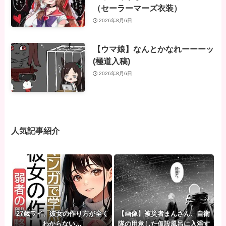
（セーラーマーズ衣装）
2026年8月6日
【ウマ娘】なんとかなれーーーッ
(極道入稿)
2026年8月6日
人気記事紹介
27歳ワイ、彼女の作り方が全く
【画像】被災者まんさん、自衛
わからない…
隊の用意した仮設風呂に入浴す