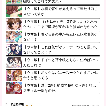
編成ってこれで大丈夫？
【ウマ娘】水着で背中が見えるって当たり前じ
ゃないですか
【ウマ娘】（8月LoH）先行3で楽しようと思っ
たのにここまで環境が変わるとは思わなかった
のだ…
【ウマ娘】着ぐるみの中からムレムレ水着美少
女が！？
【ウマ娘】これは恥ずかシーナ…つまり履いて
ないってこと！？
【ウマ娘】ドイツと苫小牧どちらに住めばいい
んだこれは…
【ウマ娘】ポッケはバニースーツとかすごい似
合うと思ってる
【ウマ娘】逃げ2差し構成で挑むなら差し枠は
スティル一択なのだ。