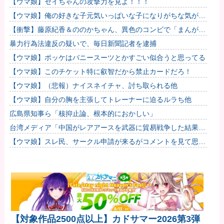
【ウマ娘】セイちゃんの攻撃力を見よ！！！
【ウマ娘】俺の好きな子元気いっぱいな子になりがちな気がす
る。←「元気OPPAIの間違いだろ…」
【衝撃】藤原紀香＆ののかちゃん、異色のコンビで「まんが日
本昔ばなし」を舞台化してしまう
暴力行為法違反の疑いで、毎日新聞記者を逮捕
【ウマ娘】ポッケはバニースーツとかすごい似合うと思ってる
【ウマ娘】このチケット特に叡智だから禁止カードだろ！
【ウマ娘】（悲報）ナイスネイチャ、討ち取られる他
【ウマ娘】自分の胸を主張してトレーナーに迫るルラち他
広島県知事ら「核抑止論、根本的におかしい」
台湾メディア「中国がレアアースを武器に貿易戦争した結果ｗ
ｗｗｗｗｗｗｗ」
【ウマ娘】スレ民、サークル申請が来るがコメントを見て思わ
ず拒否してしまう
【対象作品2500点以上】カドサマー2026第3弾