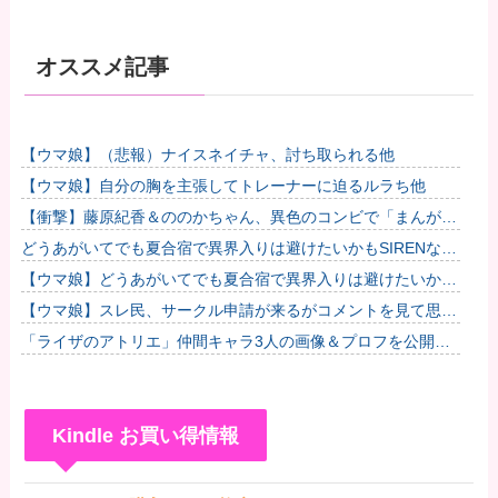
オススメ記事
【ウマ娘】（悲報）ナイスネイチャ、討ち取られる他
【ウマ娘】自分の胸を主張してトレーナーに迫るルラち他
【衝撃】藤原紀香＆ののかちゃん、異色のコンビで「まんが日
本昔ばなし」を舞台化してしまう
どうあがいてでも夏合宿で異界入りは避けたいかもSIRENなゴ
ルシちゃん達
【ウマ娘】どうあがいてでも夏合宿で異界入りは避けたいかも
SIRENなゴルシちゃん達
【ウマ娘】スレ民、サークル申請が来るがコメントを見て思わ
ず拒否してしまう
「ライザのアトリエ」仲間キャラ3人の画像＆プロフを公開！
金髪緑眼のお嬢様「クラウディア」がやっぱり可愛い！
Kindle お買い得情報