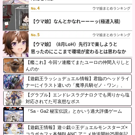
【艦これ】今回ソ連艦てまたユーロの仲間入りしと
んのか
【遊戯王ラッシュデュエル情報】君臨のヘッドライ
ナーにイラスト違いの「魔導兵騎ゼノ・ワン」、
「救惺の轟拳 フィスト」が収録決定！
【グラブル】エンドレスラグナロクでも周りから塩
対応されてた可哀想なボス
『Sa・Ga2 秘宝伝説』とかいう過大評価ゲーム
【遊戯王情報】遊☆戯☆王デュエルモンスターズ×
コラボカフェ本舗BLANC アニメ放送開始25周年記