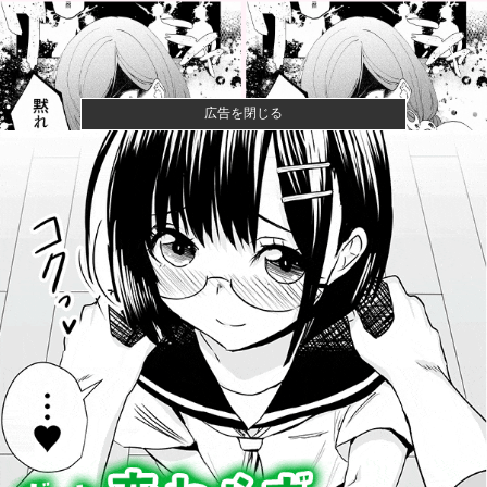
広告を閉じる
【衝撃】クルタ族虐 殺の犯人、ツェリードニヒで確
定！クロロの...
【動画】大阪府警に射殺されたオッサン、めちゃめち
ゃ苦しそうに...
町の弁当屋「申し訳ないが消費税1%になったらその分
商品代を値...
【悲報】大学生の頃に出会った小学生と結婚した男、
めちゃくちゃ...
【外国人採用アンケ】諮問機関「差別、非公開答申」
三重県「差別...
侍戦士、井端を酷評「選手との会話がほとんどなく意
思疎通が難し...
なんでみんなそんなに共産主義嫌なん？他
【これは荒れる】一般人には定年があるのに、国会議
員は何歳まで...