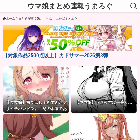
ウマ娘まとめ速報うまろぐ
ホーム
まとめ記事
5ch、おんj、ふたばまとめ
【対象作品2500点以上】カドサマー2026第3弾
【ウマ娘】海ではしゃぎすぎたフ
【ウマ娘】うおっすげー盛り…
サイチパンドラ。「その水着でお
んぶはマズイ…」