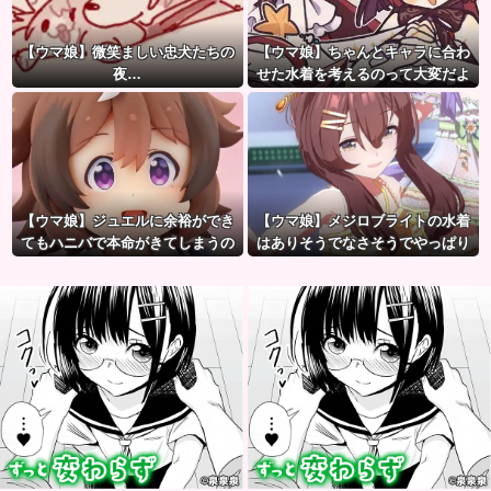
【ウマ娘】微笑ましい忠犬たちの
【ウマ娘】ちゃんとキャラに合わ
夜…
せた水着を考えるのって大変だよ
ね。
【ウマ娘】ジュエルに余裕ができ
【ウマ娘】メジロブライトの水着
てもハニバで本命がきてしまうの
はありそうでなさそうでやっぱり
だ。
“ある”