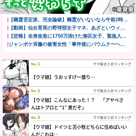
【画像】令和最新版のあのちゃん、可愛過ぎてワイら
にブッ刺さり...
ジャグラーやってる奴ってヤバいの多すぎじゃ
ね？？？他
【幽霊否定派、完全論破】幽霊がいないなら午前2時に
一人で墓石...
【動画】仙台育英の野球部女子マネ、あざといウィン
クでお前らの...
【悲報】全身改造に1750万掛けた港区女子、緊急入院
でNHK...
ジャンポケ斉藤の被害女性「事件後にバウムクーヘン
売ったりTi...