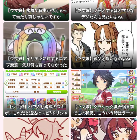
【ウマ娘】水着で背中が見えるっ
【ウマ娘】ゾッとするほどマジな
て当たり前じゃないですか
デジたんも見たいよね。
【ウマ娘】イリテツに対するエア
【ウマ娘】親父と娘…なのよね。
プ疑惑…先月何も言ってなかった
のに今月急にスピ3言い出したのが
怪しいよな。
【ウマ娘】パワ入り編成のスキ
【ウマ娘】クラシック夏合宿直前
ポ、これだと追込はスピ3ドリジャ
でこの状況、こういう時はラーメ
とあんまり変わらないのでは？
ン食べてもいいのかな？