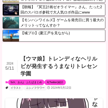
念コラボカフェ【復活編】開催決定！
【朗報】『冥王計画ゼオライマー』さん、たった2
回のスパロボ参戦で大人気ロボ作品にwww
【モンハンワイルズ】ゲームを発売日に買う最大の
メリットってなんすか？
【城プロ】(夏江戸を見ながら)
【ウマ娘】トレンディなヘリル
2024
ビが発生するうまなりトレセン
5/11
学園
5ch、おんj、ふたばまとめ
X(Twitter)紹介
2024年5月12日
イラスト
ニシノフラワー