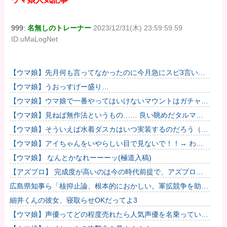
999:
名無しのトレーナー
2023/12/31(木) 23:59:59.59
ID:uMaLogNet
【ウマ娘】先月何も言ってなかったのに今月急にスピ3言い出
したのが怪しいよな。
【ウマ娘】うおっすげー盛り…
【ウマ娘】ウマ娘で一番やってはいけないマウントはガチャで
も育成でもグッズでもなく、これ。
【ウマ娘】見ねば無作法というもの…… 良い眺めだタルマ
エ…（殴
【ウマ娘】そういえば水着ダスカはいつ実装するのだろう（ﾃﾞ
ｯｯｯ
【ウマ娘】アイちゃんをいやらしい目で見ないで！！→ わか
りました…
【ウマ娘】 なんとかなれーーーッ(極道入稿)
【アズプロ】 完成度が高いのは今の時代前提で、アズプロで
しか出来ないことをどれだけ詰められるかかな
広島県知事ら「核抑止論、根本的におかしい。軍拡競争を助長
し世界を不安定化させるだけ」
細井くんの彼女、寝取らせOKだってよ3
【ウマ娘】声優ってどの程度売れたら人気声優を名乗っていい
んですかね