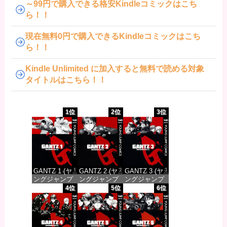
～99円で購入できる格安Kindleコミックはこち
ら！！
現在無料0円で購入できるKindleコミックはこち
ら！！
Kindle Unlimited に加入すると無料で読める対象
タイトルはこちら！！
1位
2位
3位
GANTZ 1 (ヤ
GANTZ 2 (ヤ
GANTZ 3 (ヤ
ングジャンプ
ングジャンプ
ングジャンプ
コミックス
コミックス
コミックス
4位
5位
6位
DIGITAL)
DIGITAL)
DIGITAL)
価格：¥100
価格：¥100
価格：¥100