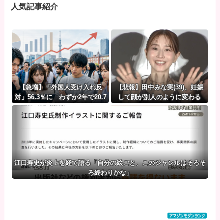
人気記事紹介
【急増】「外国人受け入れ反
【悲報】田中みな実(39)、妊娠
対」56.3％に わずか2年で20.7
して顔が別人のように変わる
ポイント増、東大調査「若い世
代ほど増加」
江口寿史が炎上を経て語る「自分の絵ごと、このジャンルはそろそ
ろ終わりかな」