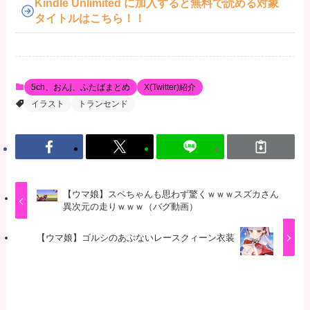
Kindle Unlimited に加入すると無料で読める対象
タイトルはこちら！！
5ch、おんj、ふたばまとめ
X(Twitter)紹介
イラスト
トランセンド
【ウマ娘】スペちゃんも思わず驚くｗｗｗスズカさん
異次元の走りｗｗｗ（バグ動画）
【ウマ娘】ゴルシのあぶないレースクィーン衣装