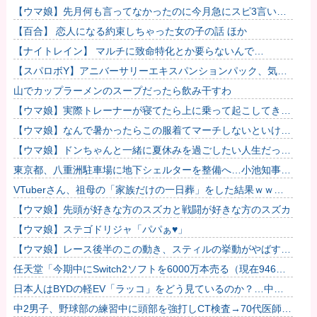
実る…♡」
【ウマ娘】先月何も言ってなかったのに今月急にスピ3言い出
したのが怪しいよな。
【百合】 恋人になる約束しちゃった女の子の話 ほか
【ナイトレイン】 マルチに致命特化とか要らないんで…
【スパロボY】アニバーサリーエキスパンションパック、気合
入ってるな！
山でカップラーメンのスープだったら飲み干すわ
【ウマ娘】実際トレーナーが寝てたら上に乗って起こしてきそ
うなウマ娘
【ウマ娘】なんで暑かったらこの服着てマーチしないといけな
いんだよぉ…
【ウマ娘】ドンちゃんと一緒に夏休みを過ごしたい人生だっ
た…
東京都、八重洲駐車場に地下シェルターを整備へ…小池知事
「弾道ミサイル攻撃から都民の命と財産守る」！
VTuberさん、祖母の「家族だけの一日葬」をした結果ｗｗｗ
ｗｗｗｗ
【ウマ娘】先頭が好きな方のスズカと戦闘が好きな方のスズカ
【ウマ娘】ステゴドリジャ「パパぁ♥」
【ウマ娘】レース後半のこの動き、スティルの挙動がやばすぎ
る。他
任天堂「今期中にSwitch2ソフトを6000万本売る（現在946万
本達成）」他
日本人はBYDの軽EV「ラッコ」をどう見ているのか？…中国
メディア！
中2男子、野球部の練習中に頭部を強打しCT検査→70代医師