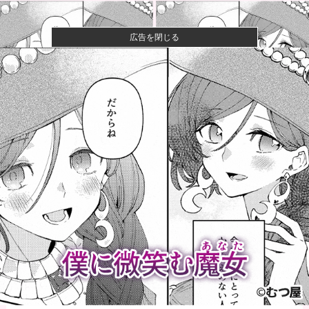
広告を閉じる
ワイ、「着衣おっばい」でしか抜けない体質になって
しまうｗｗｗ...
【悲報】粗品、永久追放ｗｗｗｗｗｗｗｗｗｗｗｗｗ
ｗｗ（証拠あ...
夫さん、妻に「天井のシミ数えてれば終わるでな」と
押し倒されて...
【悲報】Z世代「求刑7年のジャンポケ斎藤は口封じに
被害者殺し...
PTA会長「PTA参加拒否した親へ最終警告。こうなっ
てもいい...
野田昇吾、5ヶ月ぶりの勝利で初の準優進出
へ！！！！！他
カープ大瀬良(2軍) 防御率4.31 WHIP1.39 QS...
【阪神対中日18回戦】8（遊） 熊谷 敬宥 8（捕） 加
藤...