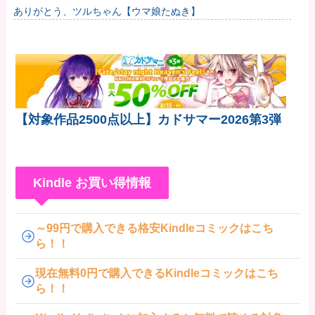
「問題ないです」→他人のCT画像で中学生死亡
ありがとう、ツルちゃん【ウマ娘たぬき】
【対象作品2500点以上】カドサマー2026第3弾
Kindle お買い得情報
～99円で購入できる格安Kindleコミックはこち
ら！！
現在無料0円で購入できるKindleコミックはこち
ら！！