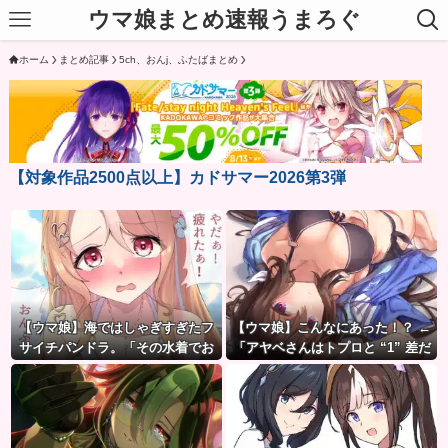
ウマ娘まとめ速報うまろぐ
ホーム
まとめ記事
5ch、おんj、ふたばまとめ
【対象作品2500点以上】カドサマー2026第3弾
【ウマ娘】海ではしゃぎすぎたフ
【ウマ娘】こんなにあった！？ ←
サイチパンドラ。「その水着でお
「アヤベさんはトプロと “1” 差だ
んぶはマズイ…」
ぞ」