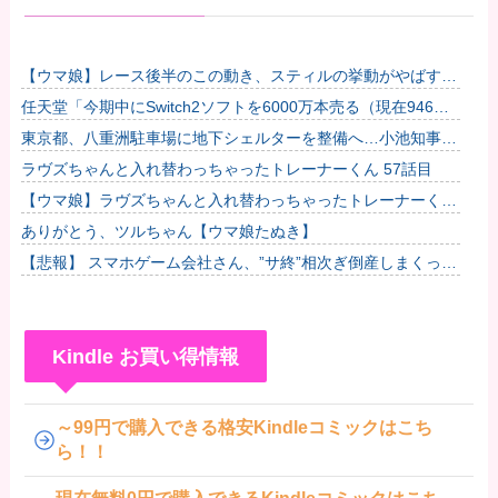
【ウマ娘】レース後半のこの動き、スティルの挙動がやばすぎ
る。他
任天堂「今期中にSwitch2ソフトを6000万本売る（現在946万
本達成）」他
東京都、八重洲駐車場に地下シェルターを整備へ…小池知事
「弾道ミサイル攻撃から都民の命と財産守る」！
ラヴズちゃんと入れ替わっちゃったトレーナーくん 57話目
【ウマ娘】ラヴズちゃんと入れ替わっちゃったトレーナーくん
57話目
ありがとう、ツルちゃん【ウマ娘たぬき】
【悲報】 スマホゲーム会社さん、”サ終”相次ぎ倒産しまくって
る模様
Kindle お買い得情報
～99円で購入できる格安Kindleコミックはこち
ら！！