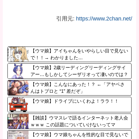
引用元:
https://www.2chan.net/
【ウマ娘】アイちゃんをいやらしい目で見ない
で！！→ わかりました…
【ウマ娘】2歳リーディングリーディングサイ
アー…もしかしてシーザリオって凄いのでは？
【ウマ娘】こんなにあった！？ ←「アヤベさ
んはトプロと “1” 差だぞ」
【ウマ娘】ドライブにいくわよ！ララ！！
【雑談】ウマスレで語るインターネット老人会
ｗｗｗ この話題についていけないってマ
ジ…！？
【ウマ娘】ウマ娘ちゃんを性的な目で見ないで