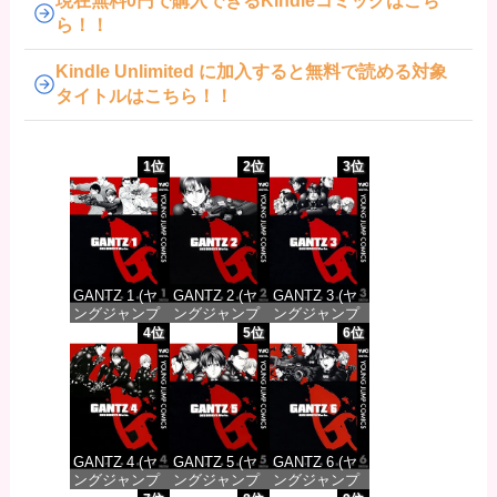
現在無料0円で購入できるKindleコミックはこち
ら！！
Kindle Unlimited に加入すると無料で読める対象
タイトルはこちら！！
1位
2位
3位
GANTZ 1 (ヤ
GANTZ 2 (ヤ
GANTZ 3 (ヤ
ングジャンプ
ングジャンプ
ングジャンプ
コミックス
コミックス
コミックス
4位
5位
6位
DIGITAL)
DIGITAL)
DIGITAL)
価格：¥100
価格：¥100
価格：¥100
GANTZ 4 (ヤ
GANTZ 5 (ヤ
GANTZ 6 (ヤ
ングジャンプ
ングジャンプ
ングジャンプ