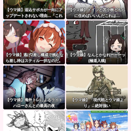
【ウマ娘】追込サポカが一向にア
【ウマ娘】ドイツと苫小牧どちら
ップデートされない理由…「これ
に住めばいいんだこれは…
だけ出さないってことは」
【ウマ娘】逃げ2差し構成で挑むな
【ウマ娘】なんとかなれーーーッ
ら差し枠はスティル一択なのだ。
(極道入稿)
【ウマ娘】海外トレによるライト
【ウマ娘】「現代戦とウマ娘よ
ハローさんとの最高の夜
り」←絶対強い