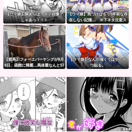
【ウマ娘】隙あらば、タフ自慢！
【ウマ娘】気づけばもう5年前な存
しゃあっ！！！
在しない記憶… ※下ネタ注意ス
レ
【競馬】フォーエバーヤングが8月
【ウマ娘】なんか強くてはやいや
8日、函館に帰厩…馬体重なんと57
つ貼る。
3キロ。←「デカすぎんだろ…」