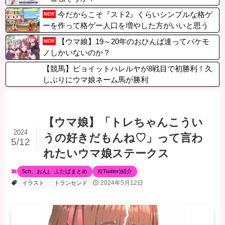
今だからこそ『スト2』くらいシンプルな格ゲ
NEW
ーを作って格ゲー人口を増やした方がいいと思う
【ウマ娘】19～20年のおひんば達ってバケモ
NEW
ノしかいないのか？
【競馬】ピョイットハレルヤが8戦目で初勝利！久
しぶりにウマ娘ネーム馬が勝利
【ウマ娘】「トレちゃんこうい
2024
うの好きだもんね♡」って言わ
5/12
れたいウマ娘ステークス
5ch、おんj、ふたばまとめ
X(Twitter)紹介
2024年5月12日
イラスト
トランセンド