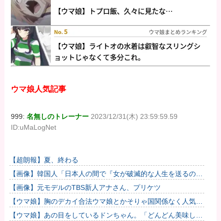
ウマ娘人気記事
999:
名無しのトレーナー
2023/12/31(木) 23:59:59.59
ID:uMaLogNet
【超朗報】夏、終わる
【画像】韓国人「日本人の間で『女が破滅的な人生を送るのを
楽しむ陰湿な趣味』が流行っている」119万バズ
【画像】元モデルのTBS新人アナさん、プリケツ
【ウマ娘】胸のデカイ合法ウマ娘とかそりゃ国関係なく人気出
るわな
【ウマ娘】あの目をしているドンちゃん。「どんどん美味しく