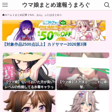
ウマ娘まとめ速報うまろぐ
ホーム
まとめ記事
5ch、おんj、ふたばまとめ
【対象作品2500点以上】カドサマー2026第3弾
【ウマ娘】引いておいた方が良い
【ウマ娘】天才現る……これは叡
レベルの性能してる水着キャラっ
智。
て誰かいたっけ？←「いっぱいい
るぞ」