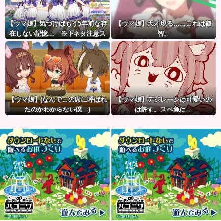
【ウマ娘】気づけばもう5年前な存
【ウマ娘】天才現る……これは叡
在しない記憶… ※下ネタ注意ス
智。
レ
【ウマ娘】(なんでこの席に呼ばれ
【ウマ娘】デジレーンは可愛いの
たのかわからない僕…)
は許す。スペ魚は…