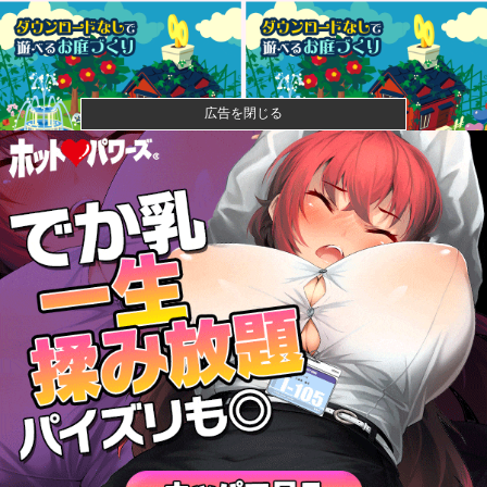
広告を閉じる
【画像】石川佳純さん(31)の体、エッッッッッッッッッ
ッッッ...
成人向けゲーム『ヤリステ メスブター』開発者絶望、
銀行がst...
【速報】ジャンポケ斎藤、求刑7年で逝く。実刑確実か
【悲報】落語家、亡くなったタレントからいじめられ
た過去を告白...
【速報】小沢一郎氏「デニーにはなんの責任もないの
にかわいそう...
甲子園初・女性の審判員がデビュー 試合後に涙…
「嬉しい気持ち...
なぁ、永久機関ってなんで絶対に作れないん？他
昨季60本塁打・OPS.948の『カル・ローリー』さんの
今季...