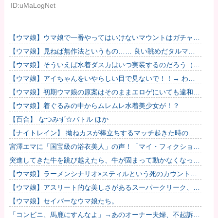
ID:uMaLogNet
【ウマ娘】ウマ娘で一番やってはいけないマウントはガチャで
も育成でもグッズでもなく、これ。
【ウマ娘】見ねば無作法というもの…… 良い眺めだタルマ
エ…（殴
【ウマ娘】そういえば水着ダスカはいつ実装するのだろう（ﾃﾞ
ｯｯｯ
【ウマ娘】アイちゃんをいやらしい目で見ないで！！→ わか
りました…
【ウマ娘】初期ウマ娘の原案はそのままエロゲにいても違和感
がないんだ。
【ウマ娘】着ぐるみの中からムレムレ水着美少女が！？
【百合】 なつみず☆バトル ほか
【ナイトレイン】 拗ねカスが棒立ちするマッチ起きた時の対
処法
宮澤エマに「国宝級の浴衣美人」の声！「マイ・フィクショ
ン」イベントで魅せた透明感【画像】
突進してきた牛を跳び越えたら、牛が固まって動かなくなった
闘牛場の映像【海外の反応】
【ウマ娘】ラーメンシナリオ×スティルという死のカウントダ
ウン
【ウマ娘】アスリート的な美しさがあるスーパークリーク、い
いよね…
【ウマ娘】セイバーなウマ娘たち。
「コンビニ、馬鹿にすんなよ」→あのオーナー夫婦、不起訴ｗ