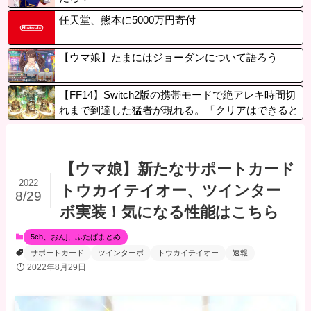
任天堂、熊本に5000万円寄付
【ウマ娘】たまにはジョーダンについて語ろう
【FF14】Switch2版の携帯モードで絶アレキ時間切
れまで到達した猛者が現れる。「クリアはできると
思う、PTの皆さんへの断りは必要」
【ウマ娘】新たなサポートカード
2022
トウカイテイオー、ツインター
8/29
ボ実装！気になる性能はこちら
5ch、おんj、ふたばまとめ
サポートカード
ツインターボ
トウカイテイオー
速報
2022年8月29日