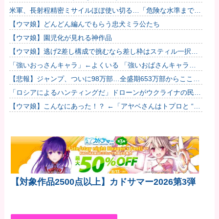
ｗｗｗｗｗｗｗｗ
米軍、長射程精密ミサイルほぼ使い切る…「危険な水準まで減
少」と軍高官が警告！
【ウマ娘】どんどん編んでもらう忠犬ミラ公たち
【ウマ娘】園児化が見れる神作品
【ウマ娘】逃げ2差し構成で挑むなら差し枠はスティル一択な
のだ。他
「強いおっさんキャラ」←よくいる 「強いおばさんキャラ」
← 全然いない他
【悲報】ジャンプ、ついに98万部…全盛期653万部からここま
で落ちる
「ロシアによるハンティングだ」ドローンがウクライナの民間
人を追い回して爆発…ゼレンスキー氏が非難！
【ウマ娘】こんなにあった！？ ←「アヤベさんはトプロと “1”
差だぞ」
【対象作品2500点以上】カドサマー2026第3弾