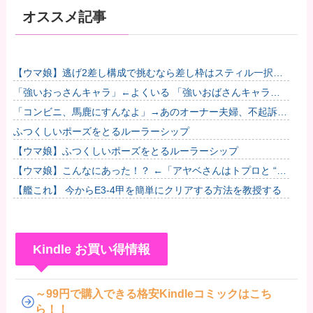
オススメ記事
【ウマ娘】逃げ2差し構成で挑むなら差し枠はスティル一択な
のだ。他
「強いおっさんキャラ」←よくいる 「強いおばさんキャラ」
← 全然いない他
「コンビニ、馬鹿にすんなよ」→あのオーナー夫婦、不起訴ｗ
ｗｗｗｗｗｗｗｗ
ふつくしいポーズをとるルーラーシップ
【ウマ娘】ふつくしいポーズをとるルーラーシップ
【ウマ娘】こんなにあった！？ ←「アヤベさんはトプロと “1”
差だぞ」
【艦これ】 今からE3-4甲を簡単にクリアする方法を教授する
Kindle お買い得情報
～99円で購入できる格安Kindleコミックはこち
ら！！