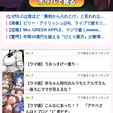
漫画を5000冊以上所持してるワイ、漫画ヲタクの友人
に「ワン...
エクスアリーナ松戸がディスクアップ2を撤去したらし
くディスク...
なぜDLCは昔ほど「最初から入れとけ」と言われなく
なったのか...
【画像】ビリー・アイリッシュ(24)、ライブで超モリマ
ンスジ...
【悲報】Mrs. GREEN APPLE、マジで逝くwwww...
【驚愕】年商10億円を超える『ひとり親方』が激増
Mac m...