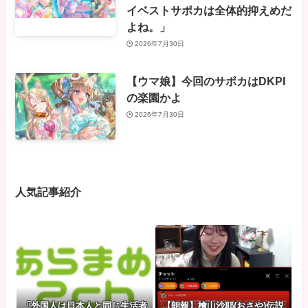
イベストサポカは全体的抑えめだ
よね。」
2026年7月30日
【ウマ娘】今回のサポカはDKPI
の楽園かよ
2026年7月30日
人気記事紹介
「外国人は日本人と同じ生活者
【朗報】檜山沙耶(おさや)伝説