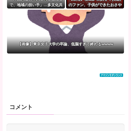
で、地域の担い手」…多文化共
のファン、子供ができたおさや
生実現への提言、全国知事会が
への正直な気持ちを語るｗ
政府に提出 [少考さん★]
【画像】東京女子大学の卒論、低脳すぎて終わるwwww
コメント