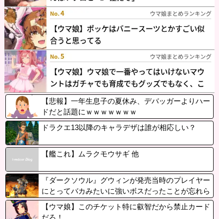
【悲報】一年生息子の夏休み、デバッガーよりハー
ドだと話題にｗｗｗｗｗｗｗ
ドラクエ13以降のキャラデザは誰が相応しい？
【艦これ】ムラクモウサギ 他
『ダークソウル』グウィンが発売当時のプレイヤー
にとってバカみたいに強いボスだったことが忘れら
れている
【ウマ娘】このチケット特に叡智だから禁止カード
だろ！