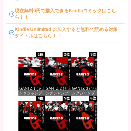
現在無料0円で購入できるKindleコミックはこち
ら！！
Kindle Unlimited に加入すると無料で読める対象
タイトルはこちら！！
1位
2位
3位
GANTZ 1 (ヤ
GANTZ 2 (ヤ
GANTZ 3 (ヤ
ングジャンプ
ングジャンプ
ングジャンプ
コミックス
コミックス
コミックス
4位
5位
6位
DIGITAL)
DIGITAL)
DIGITAL)
価格：¥100
価格：¥100
価格：¥100