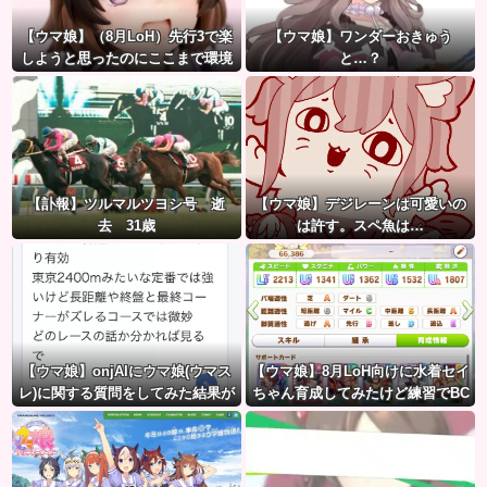
【ウマ娘】（8月LoH）先行3で楽
【ウマ娘】ワンダーおきゅう
しようと思ったのにここまで環境
と…？
が変わるとは思わなかったのだ…
【訃報】ツルマルツヨシ号 逝
【ウマ娘】デジレーンは可愛いの
去 31歳
は許す。スペ魚は…
【ウマ娘】onjAIにウマ娘(ウマス
【ウマ娘】8月LoH向けに水着セイ
レ)に関する質問をしてみた結果が
ちゃん育成してみたけど練習でBC
草ｗｗｗ
産アイちゃんのおやつになって
る。