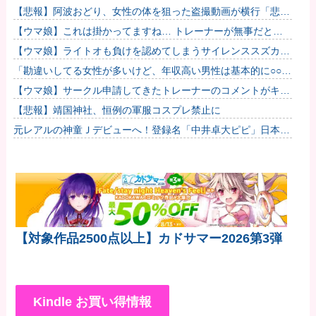
【悲報】阿波おどり、女性の体を狙った盗撮動画が横行「悲し
いし、気持ち悪い」
【ウマ娘】これは掛かってますね… トレーナーが無事だとい
いのですが…
【ウマ娘】ライトオも負けを認めてしまうサイレンススズカ定
規概念ｗｗｗ
「勘違いしてる女性が多いけど、年収高い男性は基本的に○○で
す」→共感殺到で拡散 やはりこれが真実なのか他
【ウマ娘】サークル申請してきたトレーナーのコメントがキモ
すぎて草ｗｗｗ「このまま成長したらどうなるんや…」他
【悲報】靖国神社、恒例の軍服コスプレ禁止に
元レアルの神童Ｊデビューへ！登録名「中井卓大ピピ」日本初
挑戦の22歳今治MFが開幕戦に先発 #サッカー
【対象作品2500点以上】カドサマー2026第3弾
Kindle お買い得情報