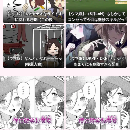
【ウマ娘】ホメメテオなライトオ
【ウマ娘】（8月LoH）もしかして
に訪れる悲劇（この後
コンセって今回は微妙スキルだっ
たりするか？
【ウマ娘】なんとかなれーーーッ
【ウマ娘】DKPI × DKPI とかいう
(極道入稿)
あまりにも危険すぎる配合