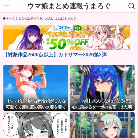
ウマ娘まとめ速報うまろぐ
ホーム
まとめ記事
5ch、おんj、ふたばまとめ
【対象作品2500点以上】カドサマー2026第3弾
【ウマ娘】純朴な田舎娘がこんな
【ウマ娘】大人になればなるほど
可愛くて露出度の高い水着を着て
心に染みるターボの名言…また明
るのがいいよね…
日も遊ぼうな…