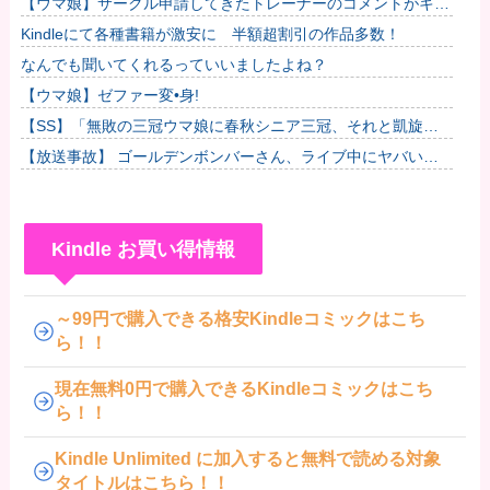
【ウマ娘】サークル申請してきたトレーナーのコメントがキモ
すぎて草ｗｗｗ「このまま成長したらどうなるんや…」他
Kindleにて各種書籍が激安に 半額超割引の作品多数！
なんでも聞いてくれるっていいましたよね？
【ウマ娘】ゼファー変•身!
【SS】「無敗の三冠ウマ娘に春秋シニア三冠、それと凱旋門
で勝利したら結婚してもいいよ」と担当ウマ娘に発言した普通
【放送事故】 ゴールデンボンバーさん、ライブ中にヤバい観
のトレー...
客が乱入する放送事故ｗｗｗ
Kindle お買い得情報
～99円で購入できる格安Kindleコミックはこち
ら！！
現在無料0円で購入できるKindleコミックはこち
ら！！
Kindle Unlimited に加入すると無料で読める対象
タイトルはこちら！！