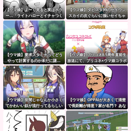
【ウマ娘】よーく見ると実はホラ
【ウマ娘】ダビスタ99のセイウン
ー…「ライトハローとイチャつく
スカイの次ぐらいに強いセイちゃ
スティルトレ漫画」
ん。
【ウマ娘】要求スタミナってどう
【ウマ娘】プリコネ8.5周年直前生
やって計算するのか未だに謎…
放送にて、プリコネ×ウマ娘コラボ
の開催について告知が！？今秋予
定で詳細については後日発表との
こと。※動画リンク有
【ウマ娘】世間じゃなんか小さく
【ウマ娘】OPPAIが大きくて清楚
てかわいい奴が流行ってるらしい
で長距離が得意？家が名門？ あな
な？
たが思い浮かべたウマ娘は…ズバ
リ！