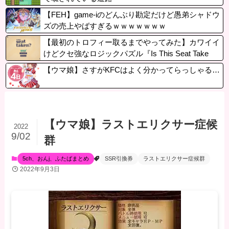
【FEH】game-iのどんぶり勘定だけど愚弟シャドウ
ズの売上やばすぎるｗｗｗｗｗｗｗ
【最初のトロフィー取るまでやってみた】カワイイ
けどクセ強なロジックパズル『Is This Seat Take
n?』こだわりの強いキャラたちのお気に入りの一
【ウマ娘】さすがKFCはよく分かってらっしゃる…
席を探してあげよう！
【ウマ娘】ラストエリクサー症候
2022
9/02
群
5ch、おんj、ふたばまとめ
SSR引換券
ラストエリクサー症候群
2022年9月3日