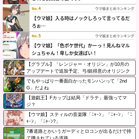
【グラブル】「レンジャー・オリジン」が10月の
アップデートで追加予定、弓/銃得意のオリジンク
ラス
でもやっぱり一番面白かったモンハンって「2nd
G」だよね
【遊戯王】Fカップは結局「ドラテ」最強ってマ
ジ？
【ウマ娘】スティルの音楽隊「ﾆｬｰﾝ」「ﾆｬｰﾝ」「ﾆ
ｬｰﾝ」「ﾆｬｰﾝ?」
7番道路とかいうガーディとロコンが出るだけで持
て囃されている道路