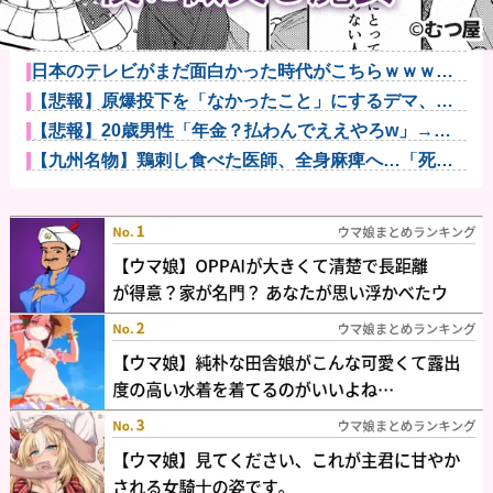
【ウマ娘】スティルと別れた後にハローさんと飲みに
行きたい他
【動画】声優芸人という新たなポジションを確立した
女ｗｗｗｗｗ...
日本のテレビがまだ面白かった時代がこちらｗｗｗｗ
ｗｗｗ他
【悲報】原爆投下を「なかったこと」にするデマ、
SNSで拡散さ...
【悲報】20歳男性「年金？払わんでええやろw」→事
故で手足切...
【九州名物】鶏刺し食べた医師、全身麻痺へ…「死ん
だほうが良か...