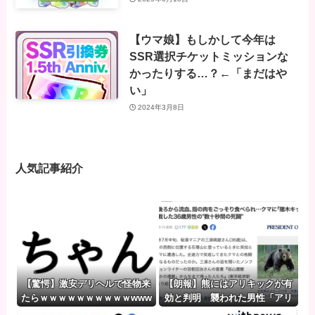
【ウマ娘】もしかして今年は
SSR選択チケットミッションな
かったりする…？←「まだはや
い」
2024年3月8日
人気記事紹介
【驚愕】激安デリヘルで怪物来
【朗報】熊にはアリキックが有
たらｗｗｗｗｗｗｗｗｗｗwww
効と判明 襲われた男性「アリ
w
キックで追っ払った」