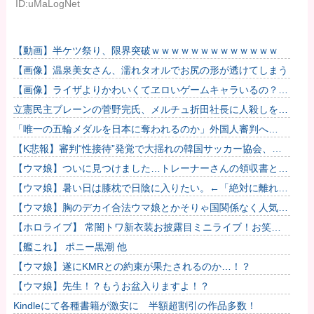
ID:uMaLogNet
【動画】半ケツ祭り、限界突破ｗｗｗｗｗｗｗｗｗｗｗｗｗ
【画像】温泉美女さん、濡れタオルでお尻の形が透けてしまう
【画像】ライザよりかわいくてヱロいゲームキャラいるの？ｗ
ｗｗｗｗ
立憲民主ブレーンの菅野完氏、メルチュ折田社長に人殺しを連
呼
「唯一の五輪メダルを日本に奪われるのか」外国人審判へ
の“性接待”で大揺れの韓国サッカー界、ロンドン五輪メダル剝
【K悲報】審判“性接待”発覚で大揺れの韓国サッカー協会、当
奪の可能性...
然『あの大会』についても疑われてしまう…
【ウマ娘】ついに見つけました…トレーナーさんの領収書と給
与明細！！
【ウマ娘】暑い日は膝枕で日陰に入りたい。←「絶対に離れた
くない場所だな」
【ウマ娘】胸のデカイ合法ウマ娘とかそりゃ国関係なく人気出
るわな
【ホロライブ】 常闇トワ新衣装お披露目ミニライブ！お笑い
芸人みたいなリアクションをするトワ様
【艦これ】 ポニー黒潮 他
【ウマ娘】遂にKMRとの約束が果たされるのか…！？
【ウマ娘】先生！？もうお盆入りますよ！？
Kindleにて各種書籍が激安に 半額超割引の作品多数！