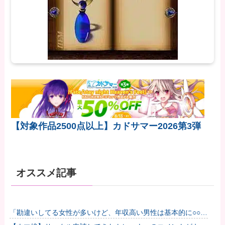
【対象作品2500点以上】カドサマー2026第3弾
オススメ記事
「勘違いしてる女性が多いけど、年収高い男性は基本的に○○で
す」→共感殺到で拡散 やはりこれが真実なのか他