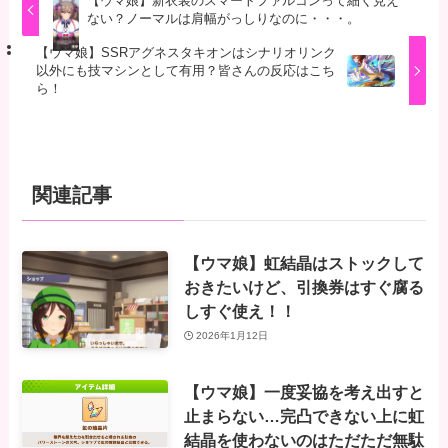
【ウマ娘】新衣装のスマートファルコンって細く見え
ない？ノーマルは肩幅がっしりなのに・・・。
【ウマ娘】SSRアグネスタキオンはシナリオリンク
以外にも技マシンとして有用？皆さんの反応はこち
ら！
関連記事
【ウマ娘】虹結晶はストックして
おきたいけど、引換券はすぐ腐る
しすぐ使え！！
2026年1月12日
【ウマ娘】一度妥協を考え出すと
止まらない…完凸できない上に虹
結晶を使わないのはただただ無駄