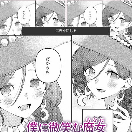
広告を閉じる
【画像】70過ぎてからドラクエ10を始めた父が急逝→
娘が活動...
【画像】女子大生「花火見に行ったよ」→花火を見せ
たいのか自分...
【放送事故】フジテレビ、女子大生を大量投入して闇
深エロ番組ｗ...
【速報】ひろゆき、離婚へｗｗｗ
某バラエティに出演した偏差値70エリート軍団、「こ
んな好感度...
茨城県、群馬県のパスポートを『丸パクリ』して発行
へ！ 知事「...
本物のスパイ、政府批判どころか「むしろ政府の味
方」を演じて潜...
カープ〝屈辱〟横浜に3タテされ5連敗。鈴木健矢6回1
失点快投...