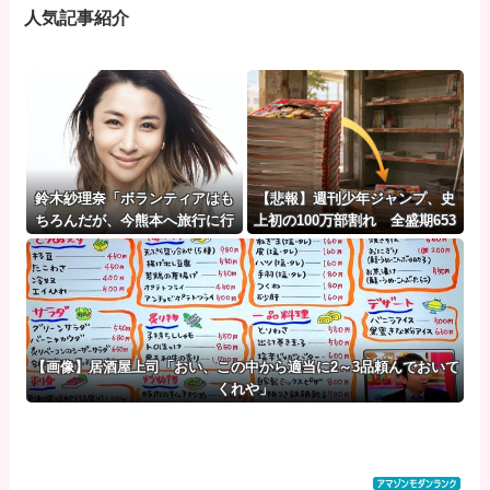
人気記事紹介
鈴木紗理奈「ボランティアはも
【悲報】週刊少年ジャンプ、史
ちろんだが、今熊本へ旅行に行
上初の100万部割れ 全盛期653
くことも支援になる」
万部から98万部に…紙の雑誌
「100万部超え」が消滅
【画像】居酒屋上司「おい、この中から適当に2～3品頼んでおいて
くれや」