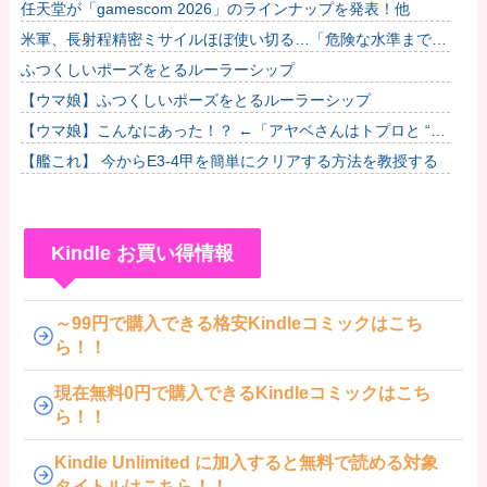
← 全然いない他
任天堂が「gamescom 2026」のラインナップを発表！他
米軍、長射程精密ミサイルほぼ使い切る…「危険な水準まで減
少」と軍高官が警告！
ふつくしいポーズをとるルーラーシップ
【ウマ娘】ふつくしいポーズをとるルーラーシップ
【ウマ娘】こんなにあった！？ ←「アヤベさんはトプロと “1”
差だぞ」
【艦これ】 今からE3-4甲を簡単にクリアする方法を教授する
Kindle お買い得情報
～99円で購入できる格安Kindleコミックはこち
ら！！
現在無料0円で購入できるKindleコミックはこち
ら！！
Kindle Unlimited に加入すると無料で読める対象
タイトルはこちら！！