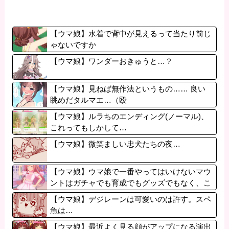
【ウマ娘】水着で背中が見えるって当たり前じ
ゃないですか
【ウマ娘】ワンダーおきゅうと…？
【ウマ娘】見ねば無作法というもの…… 良い
眺めだタルマエ…（殴
【ウマ娘】ルラちのエンディング(ノーマル)、
これってもしかして…
【ウマ娘】微笑ましい忠犬たちの夜…
【ウマ娘】ウマ娘で一番やってはいけないマウ
ントはガチャでも育成でもグッズでもなく、こ
れ。
【ウマ娘】デジレーンは可愛いのは許す。スペ
魚は…
【ウマ娘】最近よく見る顔がアップになる演出