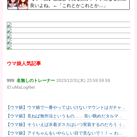
良いよね。←「これとかこれとか…」
ウマ娘人気記事
999:
名無しのトレーナー
2023/12/31(木) 23:59:59.59
ID:uMaLogNet
【ウマ娘】ウマ娘で一番やってはいけないマウントはガチャで
も育成でもグッズでもなく、これ。
【ウマ娘】見ねば無作法というもの…… 良い眺めだタルマ
エ…（殴
【ウマ娘】そういえば水着ダスカはいつ実装するのだろう（ﾃﾞ
ｯｯｯ
【ウマ娘】アイちゃんをいやらしい目で見ないで！！→ わか