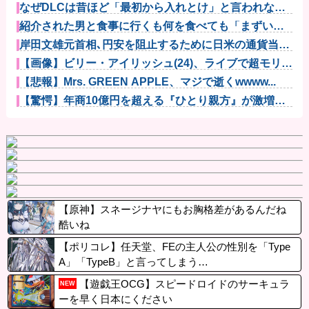
なぜDLCは昔ほど「最初から入れとけ」と言われなく
なったのか...
紹介された男と食事に行くも何を食べても「まずい」
「臭い」と文...
岸田文雄元首相､円安を阻止するために日米の通貨当局
が実施した...
【画像】ビリー・アイリッシュ(24)、ライブで超モリマ
ンスジ...
【悲報】Mrs. GREEN APPLE、マジで逝くwwww...
【驚愕】年商10億円を超える『ひとり親方』が激増
Mac m...
【原神】スネージナヤにもお胸格差があるんだね
酷いね
【ポリコレ】任天堂、FEの主人公の性別を「Type
A」「TypeB」と言ってしまう…
【遊戯王OCG】スピードロイドのサーキュラ
NEW
ーを早く日本にください