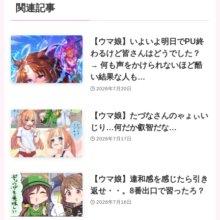
関連記事
【ウマ娘】いよいよ明日でPU終
わるけど皆さんはどうでした？
→ 何も声をかけられないほど酷
い結果な人も…
2026年7月20日
【ウマ娘】たづなさんのゃょぃい
じり…何だか叡智だな…
2026年7月17日
【ウマ娘】違和感を感じたら引き
返せ・・。8番出口で習ったろ？
2026年7月16日