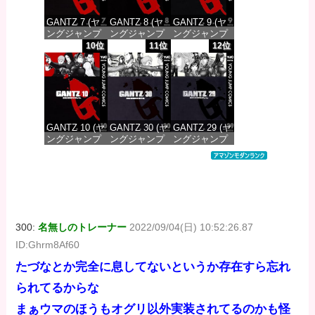
GANTZ 7 (ヤ
GANTZ 8 (ヤ
GANTZ 9 (ヤ
ングジャンプ
ングジャンプ
ングジャンプ
コミックス
コミックス
コミックス
10位
11位
12位
DIGITAL)
DIGITAL)
DIGITAL)
価格：¥100
価格：¥100
価格：¥100
GANTZ 10 (ヤ
GANTZ 30 (ヤ
GANTZ 29 (ヤ
ングジャンプ
ングジャンプ
ングジャンプ
コミックス
コミックス
コミックス
DIGITAL)
DIGITAL)
DIGITAL)
価格：¥100
価格：¥100
価格：¥100
300:
名無しのトレーナー
2022/09/04(日) 10:52:26.87
ID:Ghrm8Af60
たづなとか完全に息してないというか存在すら忘れ
られてるからな
まぁウマのほうもオグリ以外実装されてるのかも怪