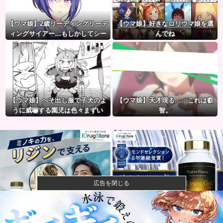
【ウマ娘】2歳リーディングリーデ
【ウマ娘】好きなロリウマ娘を選
ィングサイアー…もしかしてシー
んでね
ザリオって凄いのでは？
【ウマ娘】へそ出し服で子犬のよ
【ウマ娘】天才現る……これは叡
うに威嚇する園児は色々まずい
智。
（ピスゴル）
広告を閉じる