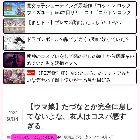
魔女っ子シューティング最新作『コットン ロック
ウィズユー』8/6本日リリース！『コットンロック
ンロール』の後継作
【まどドラ】プレマ2戦まけた…もういいや…
ドラゴンボールの敵でデカくて強い奴っていた？
死神のコスプレをして隣のビルの屋上から病院を眺
めていた男を逮捕ｗｗｗ
【FE万紫千紅】今のところこのリシテアみた
NEW
いなデカパイ籠手使いが一番見た目好み
【ウマ娘】たづなとか完全に息し
2022
てないよな。友人はコスパ悪す
9/04
ぎる…
2022年9月5日
5ch、おんj、ふたばまとめ
駿川たづな