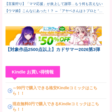
人を追い回して爆発…ゼレンスキー氏が非難！
【言葉狩り】「ママ応援」が炎上して謝罪…もう何も言えない
【ウマ娘】こんなにあった！？ ←「アヤベさんはトプロと “1”
差だぞ」
【対象作品2500点以上】カドサマー2026第3弾
Kindle お買い得情報
～99円で購入できる格安Kindleコミックはこち
ら！！
現在無料0円で購入できるKindleコミックはこち
ら！！