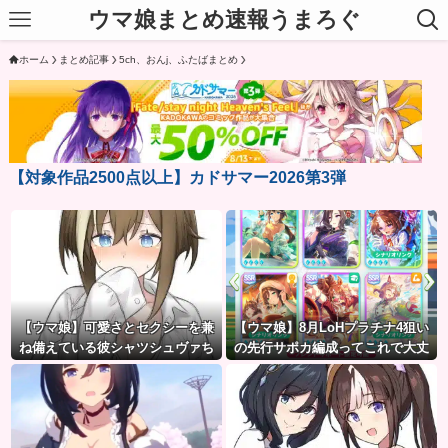
ウマ娘まとめ速報うまろぐ
ホーム
まとめ記事
5ch、おんj、ふたばまとめ
【対象作品2500点以上】カドサマー2026第3弾
【ウマ娘】可愛さとセクシーを兼
【ウマ娘】8月LoHプラチナ4狙い
ね備えている彼シャツシュヴァち
の先行サポカ編成ってこれで大丈
夫？