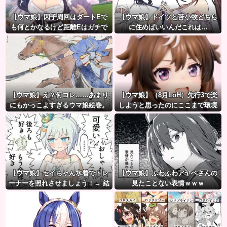
【ウマ娘】因子周回はダートEで
【ウマ娘】ドイツと苫小牧どちら
も何とかなるけど距離Eはガチで
に住めばいいんだこれは…
無理ゲー
【ウマ娘】え？何コレ……あまり
【ウマ娘】（8月LoH）先行3で楽
にもかっこよすぎるウマ娘絵巻。
しようと思ったのにここまで環境
が変わるとは思わなかったのだ…
【ウマ娘】セイちゃん水着でトレ
【ウマ娘】ふわふわアヤベさんの
ーナーを照れさせましょう！→ 結
見たことない表情ｗｗｗ
果