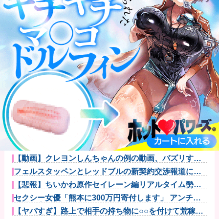
成人向けゲーム『ヤリステ メスブター』開発者絶望、
銀行がst...
【速報】ジャンポケ斎藤、求刑7年で逝く。実刑確実か
【悲報】落語家、亡くなったタレントからいじめられ
た過去を告白...
【動画】クレヨンしんちゃんの例の動画、バズリすぎ
てネットミー...
フェルスタッペンとレッドブルの新契約交渉報道につ
いて父親ヨス...
【悲報】ちいかわ原作セイレーン編リアルタイム勢
「つまんねえ」...
セクシー女優「熊本に300万円寄付します」 アンチ
「汚い金あ...
【ヤバすぎ】路上で相手の持ち物に○○を付けて荒稼ぎ
した凶悪犯...